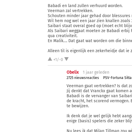
Babadi en land zullen verhuurd worden.
Veerman zal vertrekken.
Schouten minder jaar gehad door blessures 
Wil hem nog wel een jaar zien knallen zoals 
Saibari staat overal goed op (moet echt blijv
Als Saibari weggaat moeten ze Babadi erbij 
qua creativiteit.
En Malik…. Dat gaat wat worden om die binn
Alleen til is eigenlijk een zekerheidje dat ie z
+1/-0
Obelix
1 j
aar
geleden
2725 nieuwsreacties
PSV-Fortuna Sittar
Veerman gaat vertrekken? Is dat z
Jij denkt dat Vranckx gaat komen 
Babadi is de vervanger van Saibari
de kracht, het scorend vermogen. B
te bewijzen.
Ik denk dat je wel gelijk hebt aa
enige (basis) spelers die zeker blij
Nu lees ik dat Milan Tillman zou w