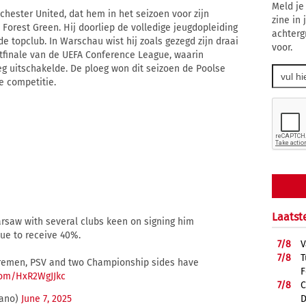
Meld je
hester United, dat hem in het seizoen voor zijn
zine in
Forest Green. Hij doorliep de volledige jeugdopleiding
achterg
 de topclub. In Warschau wist hij zoals gezegd zijn draai
voor.
rtfinale van de UEFA Conference League, waarin
eg uitschakelde. De ploeg won dit seizoen de Poolse
e competitie.
Laatst
arsaw with several clubs keen on signing him
ue to receive 40%.
7/
8
V
7/
8
T
Bremen, PSV and two Championship sides have
F
.com/HxR2WgJJkc
7/
8
C
D
mano)
June 7, 2025