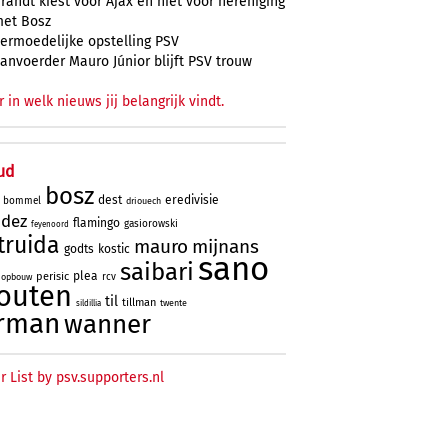
randt kiest voor Ajax en niet voor hereniging
et Bosz
ermoedelijke opstelling PSV
anvoerder Mauro Júnior blijft PSV trouw
r in welk nieuws jij belangrijk vindt.
ud
bosz
dest
eredivisie
bommel
driouech
ndez
flamingo
gasiorowski
feyenoord
truida
mauro
mijnans
godts
kostic
sano
saibari
plea
perisic
rcv
opbouw
outen
til
tillman
twente
sildillia
rman
wanner
r List by psv.supporters.nl