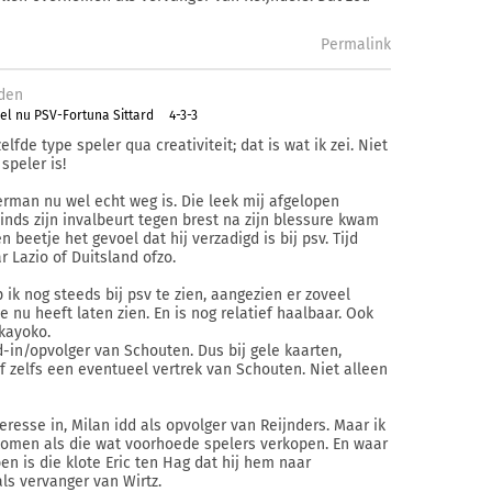
Permalink
den
el nu PSV-Fortuna Sittard
4-3-3
lfde type speler qua creativiteit; dat is wat ik zei. Niet
speler is!
erman nu wel echt weg is. Die leek mij afgelopen
sinds zijn invalbeurt tegen brest na zijn blessure kwam
n beetje het gevoel dat hij verzadigd is bij psv. Tijd
 Lazio of Duitsland ofzo.
 ik nog steeds bij psv te zien, aangezien er zoveel
e nu heeft laten zien. En is nog relatief haalbaar. Ook
kayoko.
d-in/opvolger van Schouten. Dus bij gele kaarten,
f zelfs een eventueel vertrek van Schouten. Niet alleen
teresse in, Milan idd als opvolger van Reijnders. Maar ik
komen als die wat voorhoede spelers verkopen. En waar
en is die klote Eric ten Hag dat hij hem naar
ls vervanger van Wirtz.