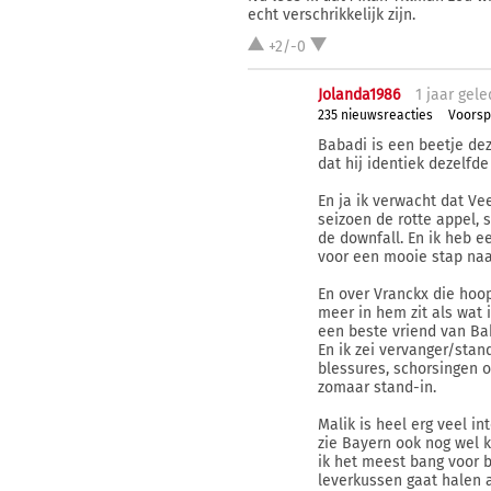
echt verschrikkelijk zijn.
+2/-0
Jolanda1986
1 j
aar
gele
235 nieuwsreacties
Voorsp
Babadi is een beetje deze
dat hij identiek dezelfde 
En ja ik verwacht dat Ve
seizoen de rotte appel, 
de downfall. En ik heb ee
voor een mooie stap naar
En over Vranckx die hoop
meer in hem zit als wat i
een beste vriend van Ba
En ik zei vervanger/stan
blessures, schorsingen o
zomaar stand-in.
Malik is heel erg veel in
zie Bayern ook nog wel 
ik het meest bang voor b
leverkussen gaat halen a