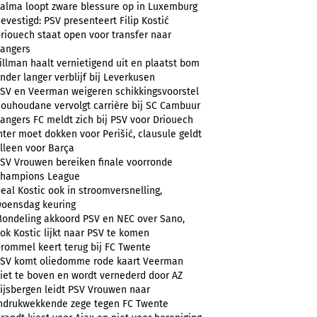
alma loopt zware blessure op in Luxemburg
evestigd: PSV presenteert Filip Kostić
riouech staat open voor transfer naar
angers
illman haalt vernietigend uit en plaatst bom
nder langer verblijf bij Leverkusen
SV en Veerman weigeren schikkingsvoorstel
ouhoudane vervolgt carrière bij SC Cambuur
angers FC meldt zich bij PSV voor Driouech
nter moet dokken voor Perišić, clausule geldt
lleen voor Barça
SV Vrouwen bereiken finale voorronde
hampions League
eal Kostic ook in stroomversnelling,
oensdag keuring
ondeling akkoord PSV en NEC over Sano,
ok Kostic lijkt naar PSV te komen
rommel keert terug bij FC Twente
SV komt oliedomme rode kaart Veerman
iet te boven en wordt vernederd door AZ
ijsbergen leidt PSV Vrouwen naar
ndrukwekkende zege tegen FC Twente