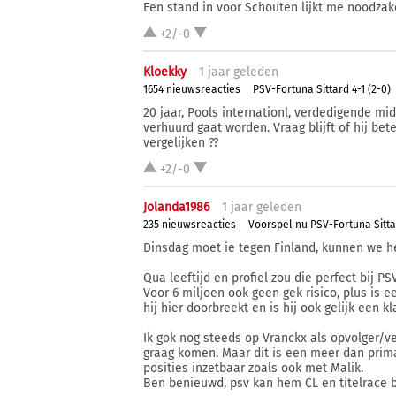
Een stand in voor Schouten lijkt me noodzake
+2/-0
Kloekky
1 j
aar
geleden
1654 nieuwsreacties
PSV-Fortuna Sittard 4-1 (2-0)
20 jaar, Pools internationl, verdedigende m
verhuurd gaat worden. Vraag blijft of hij bete
vergelijken ??
+2/-0
Jolanda1986
1 j
aar
geleden
235 nieuwsreacties
Voorspel nu PSV-Fortuna Sitt
Dinsdag moet ie tegen Finland, kunnen we h
Qua leeftijd en profiel zou die perfect bij P
Voor 6 miljoen ook geen gek risico, plus is
hij hier doorbreekt en is hij ook gelijk een k
Ik gok nog steeds op Vranckx als opvolger/ve
graag komen. Maar dit is een meer dan prima
posities inzetbaar zoals ook met Malik.
Ben benieuwd, psv kan hem CL en titelrace 