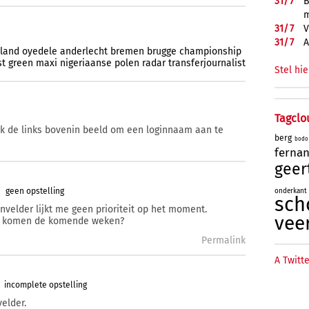
31/
7
B
m
31/
7
V
31/
7
A
land
oyedele
anderlecht
bremen
brugge
championship
st
green
maxi
nigeriaanse
polen
radar
transferjournalist
Stel hie
Tagclo
ik de links bovenin beeld om een loginnaam aan te
berg
bodo
ferna
geer
geen opstelling
onderkant
sch
velder lijkt me geen prioriteit op het moment.
vee
an komen de komende weken?
Permalink
A Twitte
incomplete opstelling
elder.