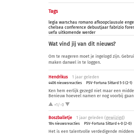
Tags
legia
warschau
romano
afkoopclausule
enge
chelsea
conference
debuutjaar
fabrizio
fore
uefa
uitkomende
werder
Wat vind jij van dit nieuws?
Om te reageren moet je ingelogd zijn. Gebru
maken danwel in te loggen.
Hendrikus
1 j
aar
geleden
4406 nieuwsreacties
PSV-Fortuna Sittard 5-3 (2-1)
Ken hem eerlijk gezegd niet maar een midden
Benieuw hoeveel namen er nog voorbij ga
+1/-0
Boszballetje
1 j
aar
geleden (
gewijzigd
)
184 nieuwsreacties
PSV-Fortuna Sittard 4-0 (2-0)
Het is een talentvolle verdedigende middenv