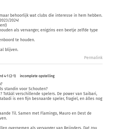
maar behoorlijk wat clubs die interesse in hem hebben.
2023/2024!
en!)
houden als vervanger, enigzins een beetje zelfde type
enboord te houden.
al blijven.
Permalink
d 4-1 (2-1)
incomplete opstelling
o?
als standin voor Schouten?
? Totáál verschillende spelers. De power van Saibari,
abadi is een fijn besnaarde speler, fragiel, en álles nog
ngaande Til. Samen met Flamingo, Mauro en Dest de
ven.
illen overnemen als vervanger van Reijnders. Dat zou