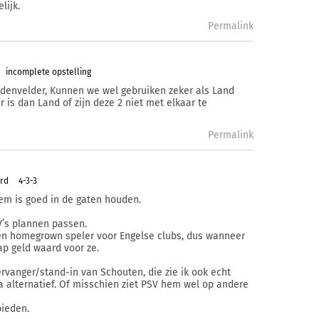
lijk.
Permalink
incomplete opstelling
iddenvelder, Kunnen we wel gebruiken zeker als Land
r is dan Land of zijn deze 2 niet met elkaar te
Permalink
ard
4-3-3
em is goed in de gaten houden.
SV’s plannen passen.
 een homegrown speler voor Engelse clubs, dus wanneer
lap geld waard voor ze.
rvanger/stand-in van Schouten, die zie ik ook echt
 alternatief. Of misschien ziet PSV hem wel op andere
bieden.