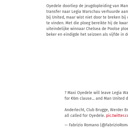
Oyedele doorliep de jeugdopleiding van Manc
transfer naar Legia Warschau verhuurde aan 
bij United, maar wist niet door te breken bij
te vinden. Met die ploeg bereikte hij de kwa
uiteindelijke winnaar Chelsea de Poolse plo
beker en eindigde het seizoen als vijfde in d
? Maxi Oyedele will leave Legia W
for €6m clause… and Man United d
Anderlecht, Club Brugge, Werder 
all called for Oyedele.
pic.twitter
— Fabrizio Romano (@FabrizioRo