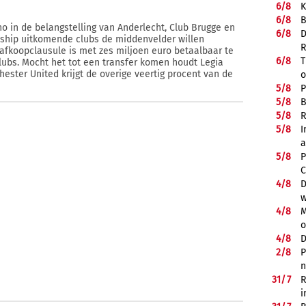
6/
8
K
6/
8
B
o in de belangstelling van Anderlecht, Club Brugge en
6/
8
D
ship uitkomende clubs de middenvelder willen
R
 afkoopclausule is met zes miljoen euro betaalbaar te
6/
8
T
lubs. Mocht het tot een transfer komen houdt Legia
hester United krijgt de overige veertig procent van de
o
5/
8
P
5/
8
B
5/
8
R
5/
8
I
a
5/
8
P
C
4/
8
D
w
4/
8
M
o
4/
8
D
2/
8
P
n
31/
7
R
i