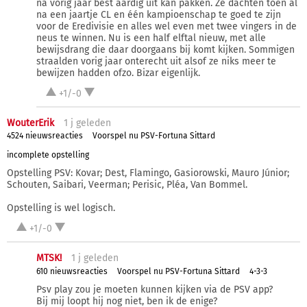
na vorig jaar best aardig uit kan pakken. Ze dachten toen al
na een jaartje CL en één kampioenschap te goed te zijn
voor de Eredivisie en alles wel even met twee vingers in de
neus te winnen. Nu is een half elftal nieuw, met alle
bewijsdrang die daar doorgaans bij komt kijken. Sommigen
straalden vorig jaar onterecht uit alsof ze niks meer te
bewijzen hadden ofzo. Bizar eigenlijk.
+1/-0
WouterErik
1 j
geleden
4524 nieuwsreacties
Voorspel nu PSV-Fortuna Sittard
incomplete opstelling
Opstelling PSV: Kovar; Dest, Flamingo, Gasiorowski, Mauro Júnior;
Schouten, Saibari, Veerman; Perisic, Pléa, Van Bommel.
Opstelling is wel logisch.
+1/-0
MTSK!
1 j
geleden
610 nieuwsreacties
Voorspel nu PSV-Fortuna Sittard
4-3-3
Psv play zou je moeten kunnen kijken via de PSV app?
Bij mij loopt hij nog niet, ben ik de enige?