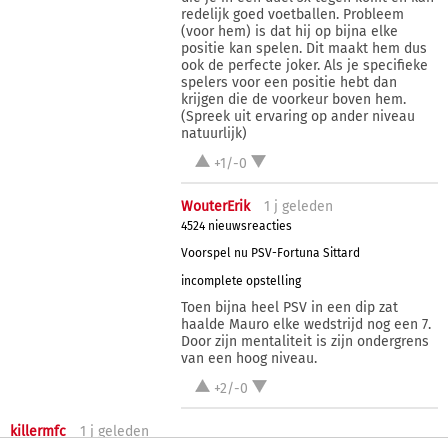
redelijk goed voetballen. Probleem
(voor hem) is dat hij op bijna elke
positie kan spelen. Dit maakt hem dus
ook de perfecte joker. Als je specifieke
spelers voor een positie hebt dan
krijgen die de voorkeur boven hem.
(Spreek uit ervaring op ander niveau
natuurlijk)
+1/-0
WouterErik
1 j
geleden
4524 nieuwsreacties
Voorspel nu PSV-Fortuna Sittard
incomplete opstelling
Toen bijna heel PSV in een dip zat
haalde Mauro elke wedstrijd nog een 7.
Door zijn mentaliteit is zijn ondergrens
van een hoog niveau.
+2/-0
killermfc
1 j
geleden