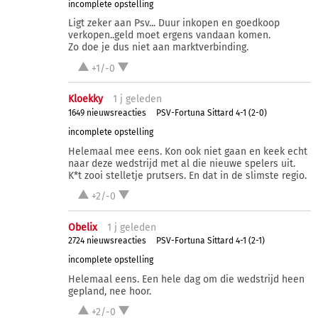
incomplete opstelling
Ligt zeker aan Psv... Duur inkopen en goedkoop
verkopen..geld moet ergens vandaan komen.
Zo doe je dus niet aan marktverbinding.
+1/-0
Kloekky
1 j
geleden
1649 nieuwsreacties
PSV-Fortuna Sittard 4-1 (2-0)
incomplete opstelling
Helemaal mee eens. Kon ook niet gaan en keek echt
naar deze wedstrijd met al die nieuwe spelers uit.
K*t zooi stelletje prutsers. En dat in de slimste regio.
+2/-0
Obelix
1 j
geleden
2724 nieuwsreacties
PSV-Fortuna Sittard 4-1 (2-1)
incomplete opstelling
Helemaal eens. Een hele dag om die wedstrijd heen
gepland, nee hoor.
+2/-0