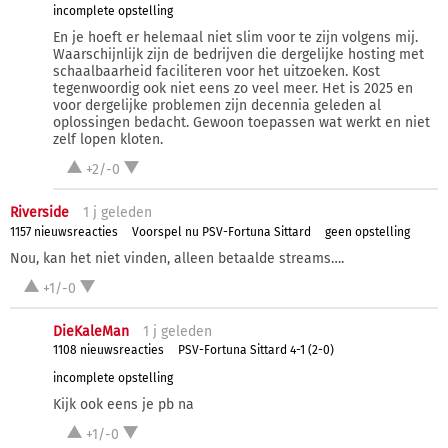
incomplete opstelling
En je hoeft er helemaal niet slim voor te zijn volgens mij.
Waarschijnlijk zijn de bedrijven die dergelijke hosting met
schaalbaarheid faciliteren voor het uitzoeken. Kost
tegenwoordig ook niet eens zo veel meer. Het is 2025 en
voor dergelijke problemen zijn decennia geleden al
oplossingen bedacht. Gewoon toepassen wat werkt en niet
zelf lopen kloten.
+2/-0
Riverside
1 j
geleden
1157 nieuwsreacties
Voorspel nu PSV-Fortuna Sittard
geen opstelling
Nou, kan het niet vinden, alleen betaalde streams….
+1/-0
DieKaleMan
1 j
geleden
1108 nieuwsreacties
PSV-Fortuna Sittard 4-1 (2-0)
incomplete opstelling
Kijk ook eens je pb na
+1/-0