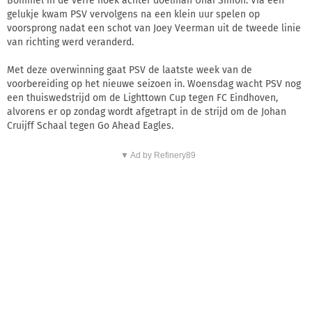
Bommel in de verre hoek achter doelman Unai Simon. Via een
gelukje kwam PSV vervolgens na een klein uur spelen op
voorsprong nadat een schot van Joey Veerman uit de tweede linie
van richting werd veranderd.
Met deze overwinning gaat PSV de laatste week van de
voorbereiding op het nieuwe seizoen in. Woensdag wacht PSV nog
een thuiswedstrijd om de Lighttown Cup tegen FC Eindhoven,
alvorens er op zondag wordt afgetrapt in de strijd om de Johan
Cruijff Schaal tegen Go Ahead Eagles.
▼ Ad by Refinery89