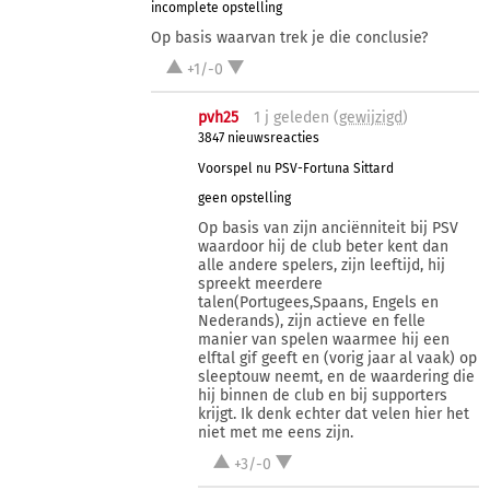
incomplete opstelling
Op basis waarvan trek je die conclusie?
+1/-0
pvh25
1 j
geleden (
gewijzigd
)
3847 nieuwsreacties
Voorspel nu PSV-Fortuna Sittard
geen opstelling
Op basis van zijn anciënniteit bij PSV
waardoor hij de club beter kent dan
alle andere spelers, zijn leeftijd, hij
spreekt meerdere
talen(Portugees,Spaans, Engels en
Nederands), zijn actieve en felle
manier van spelen waarmee hij een
elftal gif geeft en (vorig jaar al vaak) op
sleeptouw neemt, en de waardering die
hij binnen de club en bij supporters
krijgt. Ik denk echter dat velen hier het
niet met me eens zijn.
+3/-0