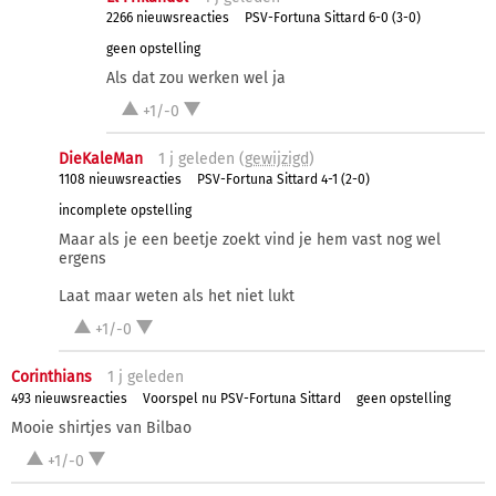
2266 nieuwsreacties
PSV-Fortuna Sittard 6-0 (3-0)
geen opstelling
Als dat zou werken wel ja
+1/-0
DieKaleMan
1 j
geleden (
gewijzigd
)
1108 nieuwsreacties
PSV-Fortuna Sittard 4-1 (2-0)
incomplete opstelling
Maar als je een beetje zoekt vind je hem vast nog wel
ergens
Laat maar weten als het niet lukt
+1/-0
Corinthians
1 j
geleden
493 nieuwsreacties
Voorspel nu PSV-Fortuna Sittard
geen opstelling
Mooie shirtjes van Bilbao
+1/-0