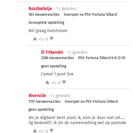
Boszballetje
1 j
geleden
183 nieuwsreacties
Voorspel nu PSV-Fortuna Sittard
incomplete opstelling
Wil graag livestream
+1/-0
El Frikandel
1 j
geleden
2266 nieuwsreacties
PSV-Fortuna Sittard 6-0 (3-0)
geen opstelling
Camel 1 punt live
+1/-0
Riverside
1 j
geleden
1157 nieuwsreacties
Voorspel nu PSV-Fortuna Sittard
geen opstelling
Als je digibeet bent zoals ik, kom je daar niet uit…..
iig bedankt?, ik zie de samenvatting wel op youtube
+1/-0