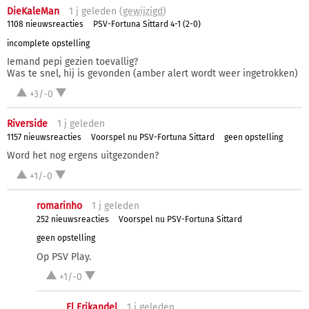
DieKaleMan
1 j
geleden (
gewijzigd
)
1108 nieuwsreacties
PSV-Fortuna Sittard 4-1 (2-0)
incomplete opstelling
Iemand pepi gezien toevallig?
Was te snel, hij is gevonden (amber alert wordt weer ingetrokken)
+3/-0
Riverside
1 j
geleden
1157 nieuwsreacties
Voorspel nu PSV-Fortuna Sittard
geen opstelling
Word het nog ergens uitgezonden?
+1/-0
romarinho
1 j
geleden
252 nieuwsreacties
Voorspel nu PSV-Fortuna Sittard
geen opstelling
Op PSV Play.
+1/-0
El Frikandel
1 j
geleden