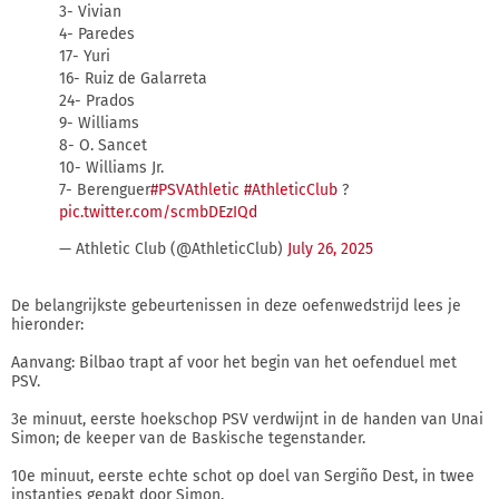
3- Vivian
4- Paredes
17- Yuri
16- Ruiz de Galarreta
24- Prados
9- Williams
8- O. Sancet
10- Williams Jr.
7- Berenguer
#PSVAthletic
#AthleticClub
?
pic.twitter.com/scmbDEzIQd
— Athletic Club (@AthleticClub)
July 26, 2025
De belangrijkste gebeurtenissen in deze oefenwedstrijd lees je
hieronder:
Aanvang: Bilbao trapt af voor het begin van het oefenduel met
PSV.
3e minuut, eerste hoekschop PSV verdwijnt in de handen van Unai
Simon; de keeper van de Baskische tegenstander.
10e minuut, eerste echte schot op doel van Sergiño Dest, in twee
instanties gepakt door Simon.