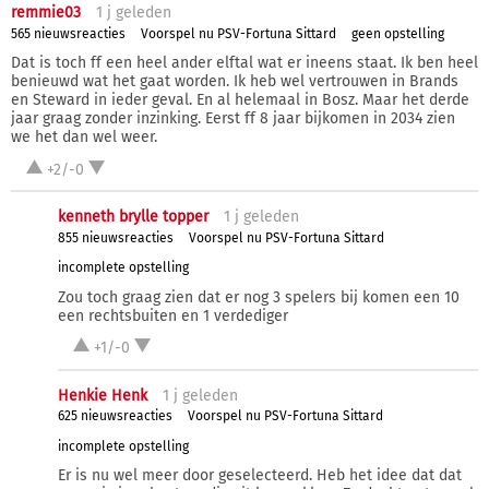
remmie03
1 j
geleden
565 nieuwsreacties
Voorspel nu PSV-Fortuna Sittard
geen opstelling
Dat is toch ff een heel ander elftal wat er ineens staat. Ik ben heel
benieuwd wat het gaat worden. Ik heb wel vertrouwen in Brands
en Steward in ieder geval. En al helemaal in Bosz. Maar het derde
jaar graag zonder inzinking. Eerst ff 8 jaar bijkomen in 2034 zien
we het dan wel weer.
+2/-0
kenneth brylle topper
1 j
geleden
855 nieuwsreacties
Voorspel nu PSV-Fortuna Sittard
incomplete opstelling
Zou toch graag zien dat er nog 3 spelers bij komen een 10
een rechtsbuiten en 1 verdediger
+1/-0
Henkie Henk
1 j
geleden
625 nieuwsreacties
Voorspel nu PSV-Fortuna Sittard
incomplete opstelling
Er is nu wel meer door geselecteerd. Heb het idee dat dat