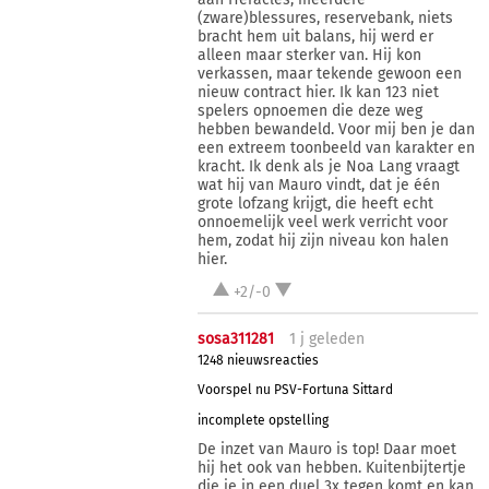
(zware)blessures, reservebank, niets
bracht hem uit balans, hij werd er
alleen maar sterker van. Hij kon
verkassen, maar tekende gewoon een
nieuw contract hier. Ik kan 123 niet
spelers opnoemen die deze weg
hebben bewandeld. Voor mij ben je dan
een extreem toonbeeld van karakter en
kracht. Ik denk als je Noa Lang vraagt
wat hij van Mauro vindt, dat je één
grote lofzang krijgt, die heeft echt
onnoemelijk veel werk verricht voor
hem, zodat hij zijn niveau kon halen
hier.
+2/-0
sosa311281
1 j
geleden
1248 nieuwsreacties
Voorspel nu PSV-Fortuna Sittard
incomplete opstelling
De inzet van Mauro is top! Daar moet
hij het ook van hebben. Kuitenbijtertje
die je in een duel 3x tegen komt en kan