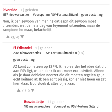
Riverside
1 j
geleden
1157 nieuwsreacties
Voorspel nu PSV-Fortuna Sittard
geen opstelling
Nou, ik ben gewoon van mening dat espn dit gewoon moet
uitzenden, wel de hele dag van feyenooit uitzenden, maar de
kampioen ho maar, belachelijk
+3/-0
El Frikandel
1 j
geleden
2266 nieuwsreacties
PSV-Fortuna Sittard 6-0 (3-0)
geen opstelling
AZ komt zometeen op ESPN. Ik heb eerder het idee dat dit
aan PSV ligt, willen denk ik wat meer exclusiviteit. Alleen
als je daar debielen neerzet die dit moeten regelen ga je
echt keihard af. Ik ben echt pissig, kon er niet heen en zat
hier klaar. Nou vloek ik alles bij elkaar.
+1/-0
Boszballetje
1 j
geleden
183 nieuwsreacties
Voorspel nu PSV-Fortuna Sittard