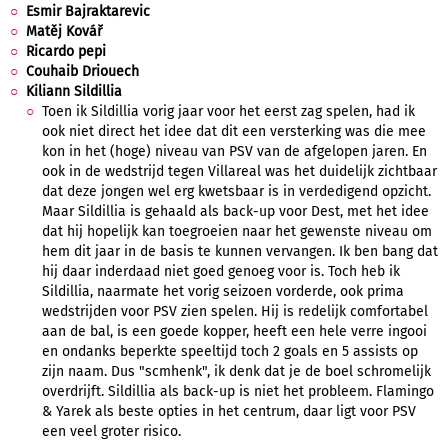
Esmir Bajraktarevic
Matěj Kovář
Ricardo pepi
Couhaib Driouech
Kiliann Sildillia
Toen ik Sildillia vorig jaar voor het eerst zag spelen, had ik
ook niet direct het idee dat dit een versterking was die mee
kon in het (hoge) niveau van PSV van de afgelopen jaren. En
ook in de wedstrijd tegen Villareal was het duidelijk zichtbaar
dat deze jongen wel erg kwetsbaar is in verdedigend opzicht.
Maar Sildillia is gehaald als back-up voor Dest, met het idee
dat hij hopelijk kan toegroeien naar het gewenste niveau om
hem dit jaar in de basis te kunnen vervangen. Ik ben bang dat
hij daar inderdaad niet goed genoeg voor is. Toch heb ik
Sildillia, naarmate het vorig seizoen vorderde, ook prima
wedstrijden voor PSV zien spelen. Hij is redelijk comfortabel
aan de bal, is een goede kopper, heeft een hele verre ingooi
en ondanks beperkte speeltijd toch 2 goals en 5 assists op
zijn naam. Dus "scmhenk", ik denk dat je de boel schromelijk
overdrijft. Sildillia als back-up is niet het probleem. Flamingo
& Yarek als beste opties in het centrum, daar ligt voor PSV
een veel groter risico.