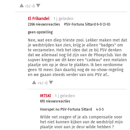
+3/-0
El Frikandel
1 j
geleden
2266 nieuwsreacties
PSV-Fortuna Sittard 6-0 (3-0)
geen opstelling
Nee, wat een diep trieste zooi. Lekker maken met dat
je wedstrijden kan zien, krijg je alleen "badges" om
te verzamelen. Heb het idee dat ze bij PSV denken
dat we allemaal nog lid zijn van de Phoxyclub. Van de
supver kregen we dit keer een "cadeau" een metalen
plaatje om op je deur te plakken. Ik ben verdomme
geen 10 meer. Dan daarbij nog de no-show-regeling
en we gaaan steeds verder van ons PSV af...
+4/-0
MTSK!
1 j
geleden
610 nieuwsreacties
Voorspel nu PSV-Fortuna Sittard
4-3-3
Wilde net vragen of je als compensatie voor
het niet kunnen kijken van de wedstrijd mijn
plaatje voor aan je deur wilde hebben ?