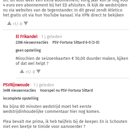
uit. dit kost weer een extra abonnement. vorig jaar kon je nog voor
4 euro een abonnement bij het ED afsluiten. Ik kijk de wedstrijden
nu via websites van de tegenstander. In dit geval zendt Atletico
het gratis uit via hun YouTube kanaal. Via VPN direct te bekijken
+1/-0
El Frikandel
1 j
geleden
2266 nieuwsreacties
PSV-Fortuna Sittard 6-0 (3-0)
geen opstelling
Misschien de seizoenkaarten € 50,00 duurder maken, kjjken
of dat wel helpt ?
+1/-0
PSVRijnwoude
1 j
geleden
3498 nieuwsreacties
Voorspel nu PSV-Fortuna Sittard
incomplete opstelling
Na bijna 80 minuten wedstrijd moet het eerste
wedstrijdinhoudelijke commentaar hier nog komen.
Plea bevalt me prima, ik heb twijfels bij de keeper. En is Schouten
niet een beetje te timide voor aanvoerder ?