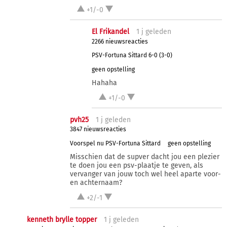
+1/-0
El Frikandel
1 j
geleden
2266 nieuwsreacties
PSV-Fortuna Sittard 6-0 (3-0)
geen opstelling
Hahaha
+1/-0
pvh25
1 j
geleden
3847 nieuwsreacties
Voorspel nu PSV-Fortuna Sittard
geen opstelling
Misschien dat de supver dacht jou een plezier
te doen jou een psv-plaatje te geven, als
vervanger van jouw toch wel heel aparte voor-
en achternaam?
+2/-1
kenneth brylle topper
1 j
geleden