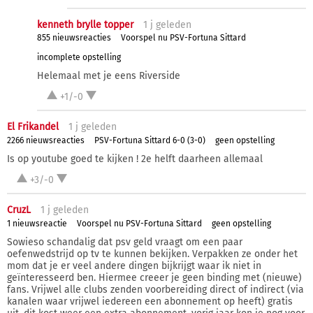
kenneth brylle topper
1 j
geleden
855 nieuwsreacties
Voorspel nu PSV-Fortuna Sittard
incomplete opstelling
Helemaal met je eens Riverside
+1/-0
El Frikandel
1 j
geleden
2266 nieuwsreacties
PSV-Fortuna Sittard 6-0 (3-0)
geen opstelling
Is op youtube goed te kijken ! 2e helft daarheen allemaal
+3/-0
CruzL
1 j
geleden
1 nieuwsreactie
Voorspel nu PSV-Fortuna Sittard
geen opstelling
Sowieso schandalig dat psv geld vraagt om een paar
oefenwedstrijd op tv te kunnen bekijken. Verpakken ze onder het
mom dat je er veel andere dingen bijkrijgt waar ik niet in
geïnteresseerd ben. Hiermee creeer je geen binding met (nieuwe)
fans. Vrijwel alle clubs zenden voorbereiding direct of indirect (via
kanalen waar vrijwel iedereen een abonnement op heeft) gratis