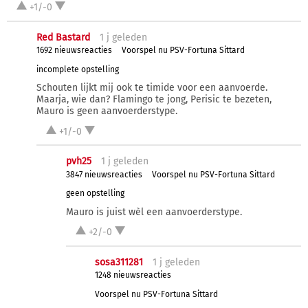
+1/-0
Red Bastard
1 j
geleden
1692 nieuwsreacties
Voorspel nu PSV-Fortuna Sittard
incomplete opstelling
Schouten lijkt mij ook te timide voor een aanvoerde.
Maarja, wie dan? Flamingo te jong, Perisic te bezeten,
Mauro is geen aanvoerderstype.
+1/-0
pvh25
1 j
geleden
3847 nieuwsreacties
Voorspel nu PSV-Fortuna Sittard
geen opstelling
Mauro is juist wèl een aanvoerderstype.
+2/-0
sosa311281
1 j
geleden
1248 nieuwsreacties
Voorspel nu PSV-Fortuna Sittard