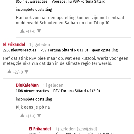
855 nieuwsreacties
Voorspel nu PSV-Fortuna Sittard
incomplete opstelling
Had ook zomaar een opstelling kunnen zijn met centraal
middenveld Schouten en Saibari en dan Til op 10
+1/-0
El Frikandel
1 j
geleden
2266 nieuwsreacties
PSV-Fortuna Sittard 6-0 (3-0)
geen opstelling
Hef dat stink PSV plee maar op, wat een kutzooi. Werkt voor geen
meter, zie niks ?En dat dan in de slimste regio ter wereld.
+2/-0
DieKaleMan
1 j
geleden
1108 nieuwsreacties
PSV-Fortuna Sittard 4-1 (2-0)
incomplete opstelling
Kijk eens je pb na
+1/-0
El Frikandel
1 j
geleden (
gewijzigd
)