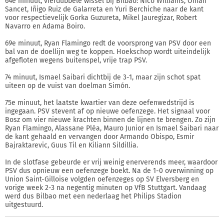
64e minuut, vierdubbele wissel bij Bilbao: Nico Williams, Oihan
Sancet, Iñigo Ruiz de Galarreta en Yuri Berchiche naar de kant
voor respectievelijk Gorka Guzureta, Mikel Jauregizar, Robert
Navarro en Adama Boiro.
69e minuut, Ryan Flamingo redt de voorsprong van PSV door een
bal van de doellijn weg te koppen. Hoekschop wordt uiteindelijk
afgefloten wegens buitenspel, vrije trap PSV.
74 minuut, Ismael Saibari dichtbij de 3-1, maar zijn schot spat
uiteen op de vuist van doelman Simón.
75e minuut, het laatste kwartier van deze oefenwedstrijd is
ingegaan. PSV stevent af op nieuwe oefenzege. Het signaal voor
Bosz om vier nieuwe krachten binnen de lijnen te brengen. Zo zijn
Ryan Flamingo, Alassane Pléa, Mauro Junior en Ismael Saibari naar
de kant gehaald en vervangen door Armando Obispo, Esmir
Bajraktarevic, Guus Til en Kiliann Sildillia.
In de slotfase gebeurde er vrij weinig enerverends meer, waardoor
PSV dus opnieuw een oefenzege boekt. Na de 1-0 overwinning op
Union Saint-Gilloise volgden oefenzeges op SV Elversberg en
vorige week 2-3 na negentig minuten op VfB Stuttgart. Vandaag
werd dus Bilbao met een nederlaag het Philips Stadion
uitgestuurd.