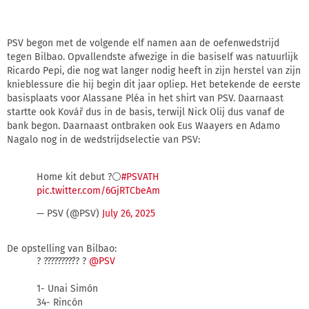
PSV begon met de volgende elf namen aan de oefenwedstrijd
tegen Bilbao. Opvallendste afwezige in die basiself was natuurlijk
Ricardo Pepi, die nog wat langer nodig heeft in zijn herstel van zijn
knieblessure die hij begin dit jaar opliep. Het betekende de eerste
basisplaats voor Alassane Pléa in het shirt van PSV. Daarnaast
startte ook Kovář dus in de basis, terwijl Nick Olij dus vanaf de
bank begon. Daarnaast ontbraken ook Eus Waayers en Adamo
Nagalo nog in de wedstrijdselectie van PSV:
Home kit debut ?⚪️
#PSVATH
pic.twitter.com/6GjRTCbeAm
— PSV (@PSV)
July 26, 2025
De opstelling van Bilbao:
? ?????????́? ?
@PSV
1- Unai Simón
34- Rincón