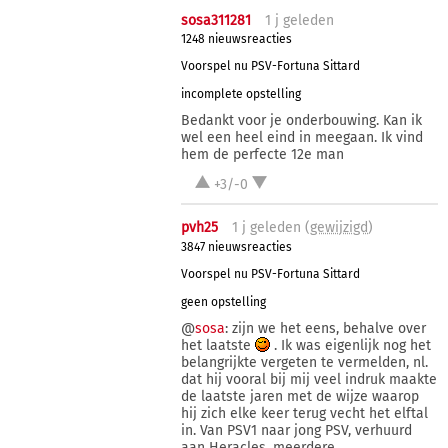
sosa311281
1 j
geleden
1248 nieuwsreacties
Voorspel nu PSV-Fortuna Sittard
incomplete opstelling
Bedankt voor je onderbouwing. Kan ik
wel een heel eind in meegaan. Ik vind
hem de perfecte 12e man
+3/-0
pvh25
1 j
geleden (
gewijzigd
)
3847 nieuwsreacties
Voorspel nu PSV-Fortuna Sittard
geen opstelling
@
sosa
: zijn we het eens, behalve over
het laatste
. Ik was eigenlijk nog het
belangrijkte vergeten te vermelden, nl.
dat hij vooral bij mij veel indruk maakte
de laatste jaren met de wijze waarop
hij zich elke keer terug vecht het elftal
in. Van PSV1 naar jong PSV, verhuurd
aan Heracles, meerdere