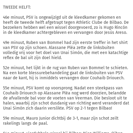
TWEEDE HELFT:
46e minuut, PSV is ongewijzigd uit de kleedkamer gekomen en
heeft de tweede helft afgetrapt tegen Athletic Clube de Bilbao. De
bezoekers hebben wel een wissel doorgevoerd, zo is Hugo Rincón
in de kleedkamer achtergebleven en vervangen door Jesús Areso.
49e minuut, Ruben van Bommel had zijn eerste treffer in het shirt
van PSV op zijn schoen. Alassane Pléa zette de linksbuiten
volledig vrij voor het doel van Unai Simón, die met een katachtige
reflex de bal uit zijn doel hield.
52e minuut, het lijkt in de rug van Ruben van Bommel te schieten.
Na een korte blessurebehandeling gaat de linksbuiten van PSV
naar de kant, hij is inmiddels vervangen door Couhaib Driouech.
55e minuut, PSV komt op voorsprong. Nadat een steekpass van
Couhaib Driouech op Alassane Pléa nog werd doorzien, belandde
de afvallende bal voor de voeten van Veerman. Die besloot uit te
halen, waarbij zijn schot dusdanig van richting werd veranderd dat
Unai Simón zich daarin verslikte. PSV op 2-1 tegen Bilbao!
59e minuut, Mauro Junior dichtbij de 3-1, maar zijn schot zeilt
rakelings langs de paal.