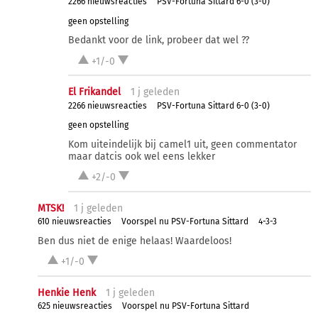
2266 nieuwsreacties
PSV-Fortuna Sittard 6-0 (3-0)
geen opstelling
Bedankt voor de link, probeer dat wel ??
+1/-0
El Frikandel
1 j
geleden
2266 nieuwsreacties
PSV-Fortuna Sittard 6-0 (3-0)
geen opstelling
Kom uiteindelijk bij camel1 uit, geen commentator
maar datcis ook wel eens lekker
+2/-0
MTSK!
1 j
geleden
610 nieuwsreacties
Voorspel nu PSV-Fortuna Sittard
4-3-3
Ben dus niet de enige helaas! Waardeloos!
+1/-0
Henkie Henk
1 j
geleden
625 nieuwsreacties
Voorspel nu PSV-Fortuna Sittard