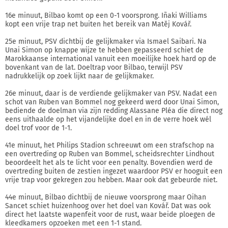
16e minuut, Bilbao komt op een 0-1 voorsprong. Iñaki Williams
kopt een vrije trap net buiten het bereik van Matěj Kovář.
25e minuut, PSV dichtbij de gelijkmaker via Ismael Saibari. Na
Unai Simon op knappe wijze te hebben gepasseerd schiet de
Marokkaanse international vanuit een moeilijke hoek hard op de
bovenkant van de lat. Doeltrap voor Bilbao, terwijl PSV
nadrukkelijk op zoek lijkt naar de gelijkmaker.
26e minuut, daar is de verdiende gelijkmaker van PSV. Nadat een
schot van Ruben van Bommel nog gekeerd werd door Unai Simon,
bediende de doelman via zijn redding Alassane Pléa die direct nog
eens uithaalde op het vijandelijke doel en in de verre hoek wél
doel trof voor de 1-1.
41e minuut, het Philips Stadion schreeuwt om een strafschop na
een overtreding op Ruben van Bommel, scheidsrechter Lindhout
beoordeelt het als te licht voor een penalty. Bovendien werd de
overtreding buiten de zestien ingezet waardoor PSV er hooguit een
vrije trap voor gekregen zou hebben. Maar ook dat gebeurde niet.
44e minuut, Bilbao dichtbij de nieuwe voorsprong maar Oihan
Sancet schiet huizenhoog over het doel van Kovář. Dat was ook
direct het laatste wapenfeit voor de rust, waar beide ploegen de
kleedkamers opzoeken met een 1-1 stand.