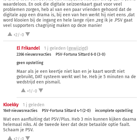
waardeloos. En ook die digitale seizoenkaart gaat voor veel
problemen zorgen, heb al van een paar vrienden gehoord dat de
digitale app een drama is, bij een van hen werkt hij niet eens ,dat
word klooien bij de ingang en hele lange rijen ,zeg ik je .PSV gaat
veel supporters chagrijnig maken op deze manier
+2/-0
El Frikandel
1 j
geleden (
gewijzigd
)
2266 nieuwsreacties
PSV-Fortuna Sittard 6-0 (3-0)
geen opstelling
Maar als je een keertje niet kan en je kaart wordt niet
gebruikt, DAT systeem werkt wel he. Heb je 5 minuten na de
wedstrijd een pismail.
+1/-0
Kloekky
1 j
geleden
1649 nieuwsreacties
PSV-Fortuna Sittard 4-1 (2-0)
incomplete opstelling
Wat een aanfluiting dat PSV/Plus. Heb 3 min kunnen kijken daarna
helemaal niks. Al de tweede keer dat deze betaalde optie faalt.
Schaam je PSV.
+2/-0