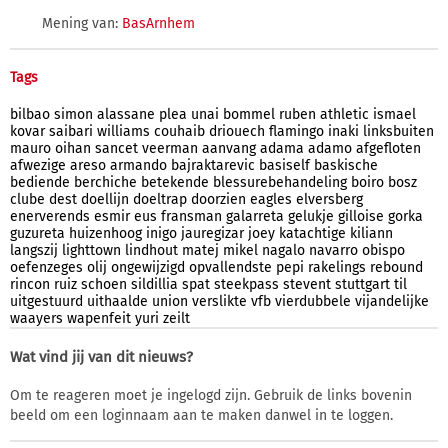
Mening van:
BasArnhem
Tags
bilbao
simon
alassane
plea
unai
bommel
ruben
athletic
ismael
kovar
saibari
williams
couhaib
driouech
flamingo
inaki
linksbuiten
mauro
oihan
sancet
veerman
aanvang
adama
adamo
afgefloten
afwezige
areso
armando
bajraktarevic
basiself
baskische
bediende
berchiche
betekende
blessurebehandeling
boiro
bosz
clube
dest
doellijn
doeltrap
doorzien
eagles
elversberg
enerverends
esmir
eus
fransman
galarreta
gelukje
gilloise
gorka
guzureta
huizenhoog
inigo
jauregizar
joey
katachtige
kiliann
langszij
lighttown
lindhout
matej
mikel
nagalo
navarro
obispo
oefenzeges
olij
ongewijzigd
opvallendste
pepi
rakelings
rebound
rincon
ruiz
schoen
sildillia
spat
steekpass
stevent
stuttgart
til
uitgestuurd
uithaalde
union
verslikte
vfb
vierdubbele
vijandelijke
waayers
wapenfeit
yuri
zeilt
Wat vind jij van dit nieuws?
Om te reageren moet je ingelogd zijn. Gebruik de links bovenin
beeld om een loginnaam aan te maken danwel in te loggen.