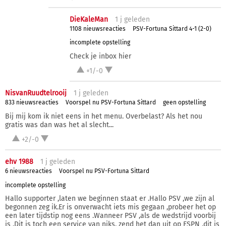
DieKaleMan
1 j
geleden
1108 nieuwsreacties
PSV-Fortuna Sittard 4-1 (2-0)
incomplete opstelling
Check je inbox hier
+1/-0
NisvanRuudtelrooij
1 j
geleden
833 nieuwsreacties
Voorspel nu PSV-Fortuna Sittard
geen opstelling
Bij mij kom ik niet eens in het menu. Overbelast? Als het nou
gratis was dan was het al slecht...
+2/-0
ehv 1988
1 j
geleden
6 nieuwsreacties
Voorspel nu PSV-Fortuna Sittard
incomplete opstelling
Hallo supporter ,laten we beginnen staat er .Hallo PSV ,we zijn al
begonnen zeg ik.Er is onverwacht iets mis gegaan ,probeer het op
een later tijdstip nog eens .Wanneer PSV ,als de wedstrijd voorbij
is .Dit is toch een service van niks, zend het dan uit op ESPN ,dit is