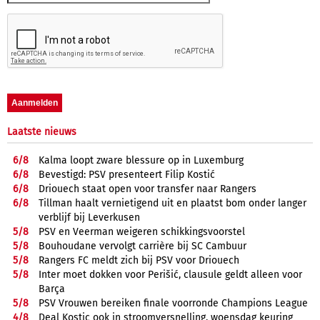
Laatste nieuws
6/
8
Kalma loopt zware blessure op in Luxemburg
6/
8
Bevestigd: PSV presenteert Filip Kostić
6/
8
Driouech staat open voor transfer naar Rangers
6/
8
Tillman haalt vernietigend uit en plaatst bom onder langer
verblijf bij Leverkusen
5/
8
PSV en Veerman weigeren schikkingsvoorstel
5/
8
Bouhoudane vervolgt carrière bij SC Cambuur
5/
8
Rangers FC meldt zich bij PSV voor Driouech
5/
8
Inter moet dokken voor Perišić, clausule geldt alleen voor
Barça
5/
8
PSV Vrouwen bereiken finale voorronde Champions League
4/
8
Deal Kostic ook in stroomversnelling, woensdag keuring