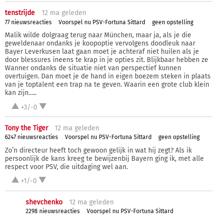
tenstrijde
12 ma
geleden
77 nieuwsreacties
Voorspel nu PSV-Fortuna Sittard
geen opstelling
Malik wilde dolgraag terug naar München, maar ja, als je die
geweldenaar ondanks je koopoptie vervolgens doodleuk naar
Bayer Leverkusen laat gaan moet je achteraf niet huilen als je
door blessures ineens te krap in je opties zit. Blijkbaar hebben ze
Wanner ondanks de situatie niet van perspectief kunnen
overtuigen. Dan moet je de hand in eigen boezem steken in plaats
van je toptalent een trap na te geven. Waarin een grote club klein
kan zijn…..
+3/-0
Tony the Tiger
12 ma
geleden
6247 nieuwsreacties
Voorspel nu PSV-Fortuna Sittard
geen opstelling
Zo’n directeur heeft toch gewoon gelijk in wat hij zegt? Als ik
persoonlijk de kans kreeg te bewijzenbij Bayern ging ik, met alle
respect voor PSV, die uitdaging wel aan.
+1/-0
shevchenko
12 ma
geleden
2298 nieuwsreacties
Voorspel nu PSV-Fortuna Sittard