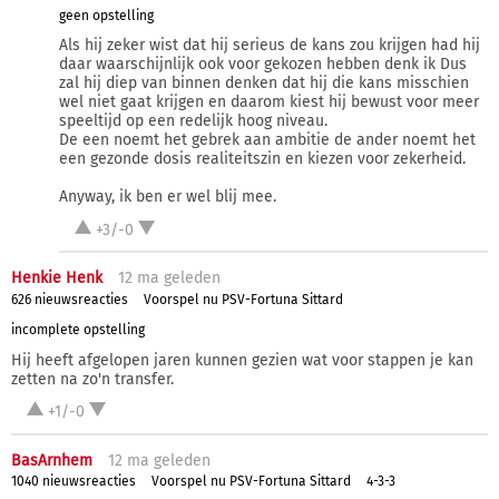
geen opstelling
Als hij zeker wist dat hij serieus de kans zou krijgen had hij
daar waarschijnlijk ook voor gekozen hebben denk ik Dus
zal hij diep van binnen denken dat hij die kans misschien
wel niet gaat krijgen en daarom kiest hij bewust voor meer
speeltijd op een redelijk hoog niveau.
De een noemt het gebrek aan ambitie de ander noemt het
een gezonde dosis realiteitszin en kiezen voor zekerheid.
Anyway, ik ben er wel blij mee.
+3/-0
Henkie Henk
12 ma
geleden
626 nieuwsreacties
Voorspel nu PSV-Fortuna Sittard
incomplete opstelling
Hij heeft afgelopen jaren kunnen gezien wat voor stappen je kan
zetten na zo'n transfer.
+1/-0
BasArnhem
12 ma
geleden
1040 nieuwsreacties
Voorspel nu PSV-Fortuna Sittard
4-3-3