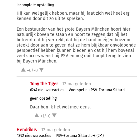
incomplete opstelling
Hij kan wel gelijk hebben, maar hij laat zich wel heel erg
kennen door dit zo uit te spreken.
Een bestuurder van het grote Bayern München hoort hier
natuurlijk boven te staan en hoort te zeggen dat hij het
betreurt dat hij vertrekt, dat hij de hand in eigen boezem
steekt door aan te geven dat ze hem blijkbaar onvoldoende
perspectief hebben kunnen bieden en dat hij hem bovenal
veel succes wenst bij PSV en nog ooit hoopt terug te zien
bij Bayern München.
+6/-0
Tony the Tiger
12 ma
geleden
6247 nieuwsreacties
Voorspel nu PSV-Fortuna Sittard
geen opstelling
Daar ben ik het wel mee eens.
+1/-0
Hendrikus
12 ma
geleden
4392 nieuwsreacties
PSV-Fortuna Sittard 5-3 (2-1)