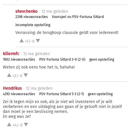
shevchenko
12 ma
geleden
2298 nieuwsreacties
Voorspel nu PSV-Fortuna Sittard
incomplete opstelling
Verrassing: de terugkoop clausule geldt voor iedereen!!!
+1/-0
killermfc
12 ma
geleden
7602 nieuwsreacties
PSV-Fortuna Sittard 3-0 (2-0)
geen opstelling
Weten zij ook eens hoe het is, hahaha!
+2/-0
Hendrikus
12 ma
geleden
4392 nieuwsreacties
PSV-Fortuna Sittard 5-3 (2-1)
geen opstelling
Zei ik tegen mijn ex ook, als je niet wil investeren of je wilt
verbeteren en een uitdaging aan gaan of je gelooft niet in jezelf
dan moet je een beslissing nemen.
En weg was ze?
+4/-0