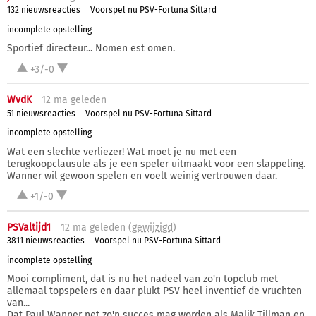
132 nieuwsreacties
Voorspel nu PSV-Fortuna Sittard
incomplete opstelling
Sportief directeur... Nomen est omen.
+3/-0
WvdK
12 ma
geleden
51 nieuwsreacties
Voorspel nu PSV-Fortuna Sittard
incomplete opstelling
Wat een slechte verliezer! Wat moet je nu met een
terugkoopclausule als je een speler uitmaakt voor een slappeling.
Wanner wil gewoon spelen en voelt weinig vertrouwen daar.
+1/-0
PSValtijd1
12 ma
geleden (
gewijzigd
)
3811 nieuwsreacties
Voorspel nu PSV-Fortuna Sittard
incomplete opstelling
Mooi compliment, dat is nu het nadeel van zo'n topclub met
allemaal topspelers en daar plukt PSV heel inventief de vruchten
van...
Dat Paul Wanner net zo'n succes mag worden als Malik Tillman en