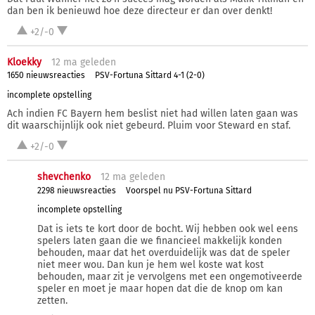
dan ben ik benieuwd hoe deze directeur er dan over denkt!
+2/-0
Kloekky
12 ma
geleden
1650 nieuwsreacties
PSV-Fortuna Sittard 4-1 (2-0)
incomplete opstelling
Ach indien FC Bayern hem beslist niet had willen laten gaan was
dit waarschijnlijk ook niet gebeurd. Pluim voor Steward en staf.
+2/-0
shevchenko
12 ma
geleden
2298 nieuwsreacties
Voorspel nu PSV-Fortuna Sittard
incomplete opstelling
Dat is iets te kort door de bocht. Wij hebben ook wel eens
spelers laten gaan die we financieel makkelijk konden
behouden, maar dat het overduidelijk was dat de speler
niet meer wou. Dan kun je hem wel koste wat kost
behouden, maar zit je vervolgens met een ongemotiveerde
speler en moet je maar hopen dat die de knop om kan
zetten.