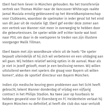
Eberl had hem liever in München gehouden. Na het transfervrije
vertrek van Thomas Müller naar de Vancouver Whitecaps raakte
Jamal Musiala ernstig geblesseerd op het Wereldkampioenschap
voor Clubteams, waardoor de spelmaker in ieder geval tot het eind
van dit jaar uit de roulatie ligt. Eberl gaf eerder deze zomer aan
een vertrek van Wanner niet meer in overweging te hebben door
die gebeurtenissen. De speler wilde zelf echter koste wat kost
naar PSV, om daar in de voetsporen te treden van zijn illustere
voorganger Malik Tillman.
Eberl kwam met zijn woordkeuze vilein uit de hoek: "De speler
bepaalt uiteindelijk of hij zich wil verbeteren en een uitdaging aan
wil gaan. Wij hebben relatief weinig opties in de aanval. Maar als
je niet in jezelf gelooft, moet je een beslissing nemen. Wij willen
uitsluitend werken met spelers die graag voor Bayern uit willen
komen", aldus de sportief directeur van Bayern München.
Indien zijn medische keuring geen problemen aan het licht heeft
gebracht, tekent Wanner donderdag of vrijdag een vijfjarig
contract in het Philips Stadion. Na twee jaar op huurbasis te
hebben gespeeld voor SV Elversberg en FC Heidenheim verlaat hij
Bayern München nu definitief, al heeft die club dus naar verluidt