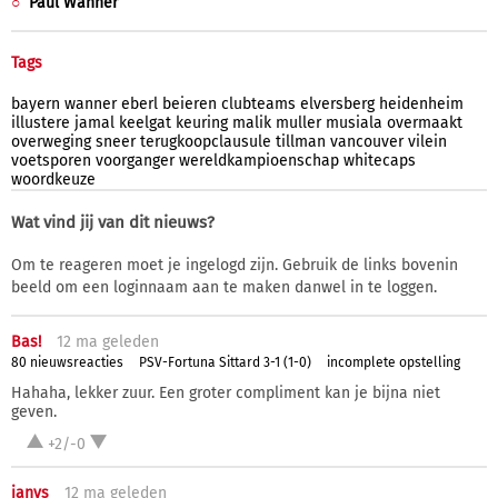
Paul Wanner
Tags
bayern
wanner
eberl
beieren
clubteams
elversberg
heidenheim
illustere
jamal
keelgat
keuring
malik
muller
musiala
overmaakt
overweging
sneer
terugkoopclausule
tillman
vancouver
vilein
voetsporen
voorganger
wereldkampioenschap
whitecaps
woordkeuze
Wat vind jij van dit nieuws?
Om te reageren moet je ingelogd zijn. Gebruik de links bovenin
beeld om een loginnaam aan te maken danwel in te loggen.
Bas!
12 ma
geleden
80 nieuwsreacties
PSV-Fortuna Sittard 3-1 (1-0)
incomplete opstelling
Hahaha, lekker zuur. Een groter compliment kan je bijna niet
geven.
+2/-0
janvs
12 ma
geleden