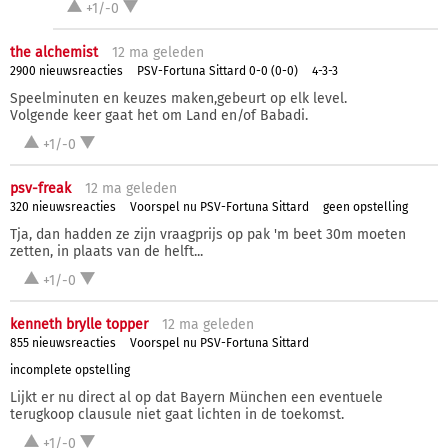
+1/-0
the alchemist
12 ma
geleden
2900 nieuwsreacties
PSV-Fortuna Sittard 0-0 (0-0)
4-3-3
Speelminuten en keuzes maken,gebeurt op elk level.
Volgende keer gaat het om Land en/of Babadi.
+1/-0
psv-freak
12 ma
geleden
320 nieuwsreacties
Voorspel nu PSV-Fortuna Sittard
geen opstelling
Tja, dan hadden ze zijn vraagprijs op pak 'm beet 30m moeten
zetten, in plaats van de helft...
+1/-0
kenneth brylle topper
12 ma
geleden
855 nieuwsreacties
Voorspel nu PSV-Fortuna Sittard
incomplete opstelling
Lijkt er nu direct al op dat Bayern München een eventuele
terugkoop clausule niet gaat lichten in de toekomst.
+1/-0