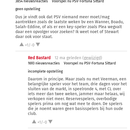
3854 nieuwsreacties
Voorspel nu PSV-Fortuna Sittard
geen opstelling
Dus je vindt ook dat PSV niemand meer moet/mag
aantrekken zoals de laatste weken bv een Wanner, Boadu,
Salah-Eddine, of als er een key-speler zoals Plea wegvalt
daar een opvolger voor zoeken? Ik weet noet of Stewart
daar ook voor staat.
+1/-0
Red Bastard
12 ma
geleden (
gewijzigd
)
1693 nieuwsreacties
Voorspel nu PSV-Fortuna Sittard
incomplete opstelling
Daarom in principe. Maar zoals nu met Veerman, een
belangrijke speler voor het team, drie dagen voor het
sluiten van de markt, in speelronde 4, met CL over
iets meer dan twee weken, jammer maar helaas, wij
verkopen niet meer. Reservespelers, overbodige
spelers prima om nog wat mee te doen. De spelers
die je noemt waren geen basisspelers bij hun oude
club.
+1/-0