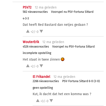
PSV72
12 ma
geleden
582 nieuwsreacties
Voorspel nu PSV-Fortuna Sittard
4-3-3
Dat heeft Red Bastard dan netjes gedaan ?
+2/-0
WouterErik
12 ma
geleden
4526 nieuwsreacties
Voorspel nu PSV-Fortuna Sittard
incomplete opstelling
Het staat in twee zinnen
+2/-0
El Frikandel
12 ma
geleden
2266 nieuwsreacties
PSV-Fortuna Sittard 6-0 (3-0)
geen opstelling
Kut, ik dacht dat het een komma was ?
+3/-0