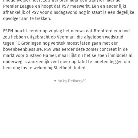
middenvelder heeft zelf wel oren naar een transfer naar de
Premier League en hoopt dat PSV meewerkt. Een en ander lijkt
afhankelijk of PSV voor dinsdagavond nog in staat is een degelijke
opvolger aan te trekken.
ESPN bracht eerder op vrijdag het nieuws dat Brentford een bod
zou hebben uitgebracht op Veerman, die afgelopen wedstrijd
tegen FC Groningen nog verstek moest laten gaan met een
bovenbeenblessure. PSV was eerder deze zomer concreet in de
markt voor Gustavo Hamer, maar lijkt nu het seizoen inmiddels al
onderweg is aanzienlijk veel meer op tafel te moeten leggen om
hem nog los te weken bij Sheffield United.
▼ Ad by Refinery89