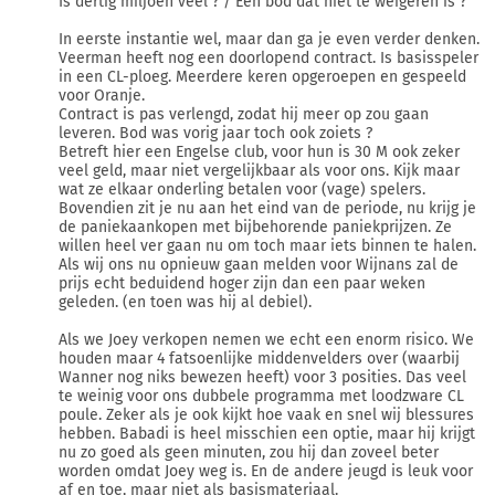
Is dertig miljoen veel ? / Een bod dat niet te weigeren is ?
In eerste instantie wel, maar dan ga je even verder denken.
Veerman heeft nog een doorlopend contract. Is basisspeler
in een CL-ploeg. Meerdere keren opgeroepen en gespeeld
voor Oranje.
Contract is pas verlengd, zodat hij meer op zou gaan
leveren. Bod was vorig jaar toch ook zoiets ?
Betreft hier een Engelse club, voor hun is 30 M ook zeker
veel geld, maar niet vergelijkbaar als voor ons. Kijk maar
wat ze elkaar onderling betalen voor (vage) spelers.
Bovendien zit je nu aan het eind van de periode, nu krijg je
de paniekaankopen met bijbehorende paniekprijzen. Ze
willen heel ver gaan nu om toch maar iets binnen te halen.
Als wij ons nu opnieuw gaan melden voor Wijnans zal de
prijs echt beduidend hoger zijn dan een paar weken
geleden. (en toen was hij al debiel).
Als we Joey verkopen nemen we echt een enorm risico. We
houden maar 4 fatsoenlijke middenvelders over (waarbij
Wanner nog niks bewezen heeft) voor 3 posities. Das veel
te weinig voor ons dubbele programma met loodzware CL
poule. Zeker als je ook kijkt hoe vaak en snel wij blessures
hebben. Babadi is heel misschien een optie, maar hij krijgt
nu zo goed als geen minuten, zou hij dan zoveel beter
worden omdat Joey weg is. En de andere jeugd is leuk voor
af en toe, maar niet als basismateriaal.