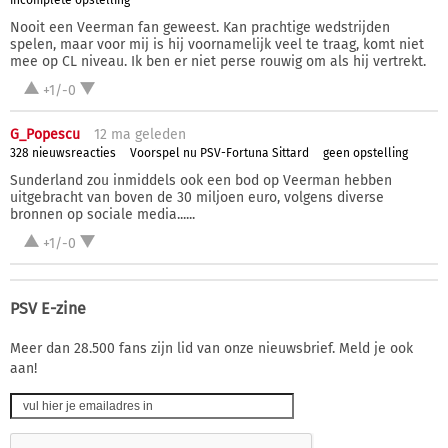
incomplete opstelling
Nooit een Veerman fan geweest. Kan prachtige wedstrijden
spelen, maar voor mij is hij voornamelijk veel te traag, komt niet
mee op CL niveau. Ik ben er niet perse rouwig om als hij vertrekt.
+1/-0
G_Popescu
12 ma
geleden
328 nieuwsreacties
Voorspel nu PSV-Fortuna Sittard
geen opstelling
Sunderland zou inmiddels ook een bod op Veerman hebben
uitgebracht van boven de 30 miljoen euro, volgens diverse
bronnen op sociale media......
+1/-0
PSV E-zine
Meer dan 28.500 fans zijn lid van onze nieuwsbrief. Meld je ook
aan!