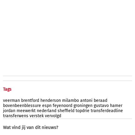
Tags
veerman
brentford
henderson
milambo
antoni
beraad
bovenbeenblessure
espn
feyenoord
groningen
gustavo
hamer
jordan
meewerkt
nederland
sheffield
topdrie
transferdeadline
transferwens
verstek
vervolgd
Wat vind jij van dit nieuws?