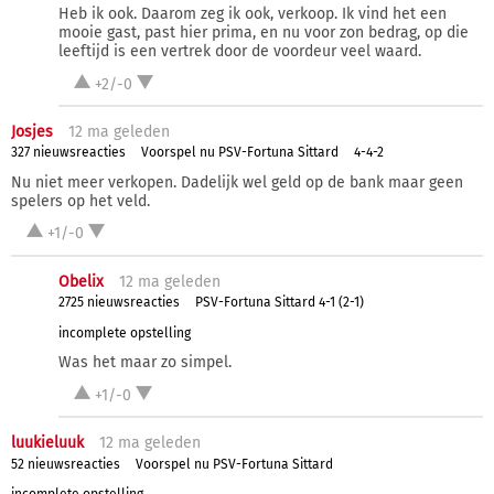
Heb ik ook. Daarom zeg ik ook, verkoop. Ik vind het een
mooie gast, past hier prima, en nu voor zon bedrag, op die
leeftijd is een vertrek door de voordeur veel waard.
+2/-0
Josjes
12 ma
geleden
327 nieuwsreacties
Voorspel nu PSV-Fortuna Sittard
4-4-2
Nu niet meer verkopen. Dadelijk wel geld op de bank maar geen
spelers op het veld.
+1/-0
Obelix
12 ma
geleden
2725 nieuwsreacties
PSV-Fortuna Sittard 4-1 (2-1)
incomplete opstelling
Was het maar zo simpel.
+1/-0
luukieluuk
12 ma
geleden
52 nieuwsreacties
Voorspel nu PSV-Fortuna Sittard