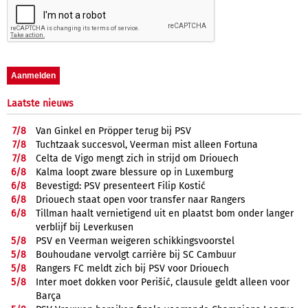
Laatste nieuws
7/
8
Van Ginkel en Pröpper terug bij PSV
7/
8
Tuchtzaak succesvol, Veerman mist alleen Fortuna
7/
8
Celta de Vigo mengt zich in strijd om Driouech
6/
8
Kalma loopt zware blessure op in Luxemburg
6/
8
Bevestigd: PSV presenteert Filip Kostić
6/
8
Driouech staat open voor transfer naar Rangers
6/
8
Tillman haalt vernietigend uit en plaatst bom onder langer
verblijf bij Leverkusen
5/
8
PSV en Veerman weigeren schikkingsvoorstel
5/
8
Bouhoudane vervolgt carrière bij SC Cambuur
5/
8
Rangers FC meldt zich bij PSV voor Driouech
5/
8
Inter moet dokken voor Perišić, clausule geldt alleen voor
Barça