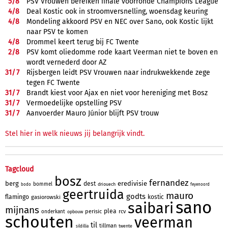
5/
8
PSV Vrouwen bereiken finale voorronde Champions League
4/
8
Deal Kostic ook in stroomversnelling, woensdag keuring
4/
8
Mondeling akkoord PSV en NEC over Sano, ook Kostic lijkt
naar PSV te komen
4/
8
Drommel keert terug bij FC Twente
2/
8
PSV komt oliedomme rode kaart Veerman niet te boven en
wordt vernederd door AZ
31/
7
Rijsbergen leidt PSV Vrouwen naar indrukwekkende zege
tegen FC Twente
31/
7
Brandt kiest voor Ajax en niet voor hereniging met Bosz
31/
7
Vermoedelijke opstelling PSV
31/
7
Aanvoerder Mauro Júnior blijft PSV trouw
Stel hier in welk nieuws jij belangrijk vindt.
Tagcloud
bosz
fernandez
berg
eredivisie
dest
bommel
driouech
bodo
feyenoord
geertruida
mauro
godts
flamingo
kostic
gasiorowski
sano
saibari
mijnans
plea
perisic
rcv
onderkant
opbouw
schouten
veerman
til
tillman
twente
sildillia