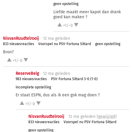
geen opstelling
Liefde maakt meer kapot dan drank
goed kan maken ?
+1/-0
NisvanRuudtelrooij
12 ma
geleden
833 nieuwsreacties
Voorspel nu PSV-Fortuna Sittard
geen opstelling
Bron?
+1/-0
ReserveBelg
12 ma
geleden
983 nieuwsreacties
PSV-Fortuna Sittard 3-0 (1-0)
incomplete opstelling
Er staat ESPN, dus als ik een gok mag doen ?
+1/-0
NisvanRuudtelrooij
12 ma
geleden (
gewijzigd
)
833 nieuwsreacties
Voorspel nu PSV-Fortuna Sittard
geen opstelling