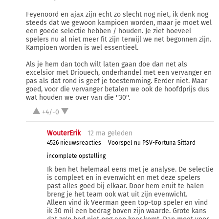
Feyenoord en ajax zijn echt zo slecht nog niet, ik denk nog
steeds dat we gewoon kampioen worden, maar je moet wel
een goede selectie hebben / houden. Je ziet hoeveel
spelers nu al niet meer fit zijn terwijl we net begonnen zijn.
Kampioen worden is wel essentieel.
Als je hem dan toch wilt laten gaan doe dan net als
excelsior met Driouech, onderhandel met een vervanger en
pas als dat rond is geef je toestemming. Eerder niet. Maar
goed, voor die vervanger betalen we ook de hoofdprijs dus
wat houden we over van die ''30''.
+4/-0
WouterErik
12 ma
geleden
4526 nieuwsreacties
Voorspel nu PSV-Fortuna Sittard
incomplete opstelling
Ik ben het helemaal eens met je analyse. De selectie
is compleet en in evenwicht en met deze spelers
past alles goed bij elkaar. Door hem eruit te halen
breng je het team ook wat uit zijn evenwicht.
Alleen vind ik Veerman geen top-top speler en vind
ik 30 mil een bedrag boven zijn waarde. Grote kans