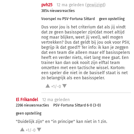
pvh25
12 ma
geleden (
gewijzigd
)
3854 nieuwsreacties
Voorspel nu PSV-Fortuna Sittard
geen opstelling
Dus voor jou is het criterium dat als jij vindt
dat ze geen basisspeler zijn(dat moet altijd
nog maar blijken, weet jij veel), wèl mogen
vertrekken? Dus dat geldt bij jou ook voor PSV,
begrijp ik dat goed?? Ter info: ik kan je zeggen
dat een team die alleen maar elf basisspelers
heeft en verder niets, niet lang mee gaat. Een
trainer kan dan ook nooit zijn elftal team
omzetten met een tactische wissel. Kortom:
een speler die niet in de basiself staat is net
zo belangrijk als een basisspeler.
+1/-0
El Frikandel
12 ma
geleden
2266 nieuwsreacties
PSV-Fortuna Sittard 6-0 (3-0)
geen opstelling
"Duidelijk zijn" en "in principe" kan niet in 1 zin.
+1/-0