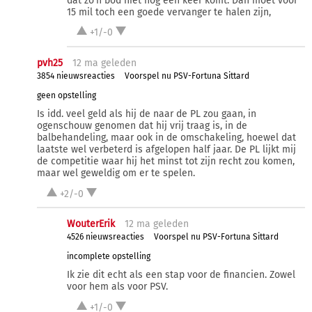
dat zo'n bod niet nog een keer komt. Dan moet voor
15 mil toch een goede vervanger te halen zijn,
+1/-0
pvh25
12 ma
geleden
3854 nieuwsreacties
Voorspel nu PSV-Fortuna Sittard
geen opstelling
Is idd. veel geld als hij de naar de PL zou gaan, in
ogenschouw genomen dat hij vrij traag is, in de
balbehandeling, maar ook in de omschakeling, hoewel dat
laatste wel verbeterd is afgelopen half jaar. De PL lijkt mij
de competitie waar hij het minst tot zijn recht zou komen,
maar wel geweldig om er te spelen.
+2/-0
WouterErik
12 ma
geleden
4526 nieuwsreacties
Voorspel nu PSV-Fortuna Sittard
incomplete opstelling
Ik zie dit echt als een stap voor de financien. Zowel
voor hem als voor PSV.
+1/-0