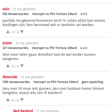
vaio
12 ma
geleden
556 nieuwsreacties
Voorspel nu PSV-Fortuna Sittard
4-3-3
Jaarlijks terugkerend fenomeen toch? Er zullen altijd last minute
biedingen zijn. Ben benieuwd wat er besloten zal worden.
+1/-0
Josjes
12 ma
geleden
327 nieuwsreacties
Voorspel nu PSV-Fortuna Sittard
4-4-2
Niet meer laten gaan. Brentfort had dit wel eerder kunnen
aangeven.
+1/-0
Riverside
12 ma
geleden
1160 nieuwsreacties
Voorspel nu PSV-Fortuna Sittard
geen opstelling
Joey voor 30 mooi iets gunnen, dan snel Gustavo Hamer binnen
hengelen, moest iets van 15 kostten?!
+1/-0
Red Bastard
12 ma
geleden