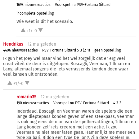
1693 nieuwsreacties
Voorspel nu PSV-Fortuna Sittard
incomplete opstelling
Wie weet is dit het scenario.
+1/-0
Hendrikus
12 ma
geleden
4406 nieuwsreacties
PSV-Fortuna Sittard 5-3 (2-1)
geen opstelling
Ik gun het Joey wel maar vind het wel zorgelijk dat er erg veel
creativiteit de deur is uitgelopen. Boscagli, Veerman, Tillman en
Lang, allemaal jongens die iets verrassends konden doen waar
veel kansen uit ontstonden.
+1/-0
romario35
12 ma
geleden
190 nieuwsreacties
Voorspel nu PSV-Fortuna Sittard
4-3-3
Inderdaad. Boscagli en Veerman waren de spelers die een
lange dieptepass konden geven of een steekpass, Veerman
is ook nog eens de man van de spelhervattingen, Tillman en
Lang konden zelf iets creëren met een actie. Ik zou
Veerman nu niet meer laten gaan. Hamer lijkt me meer een
type Saibari, Bidon een type De Jong. Zijn deze spelers nu