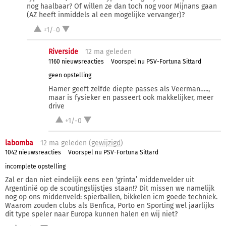
nog haalbaar? Of willen ze dan toch nog voor Mijnans gaan
(AZ heeft inmiddels al een mogelijke vervanger)?
+1/-0
Riverside
12 ma
geleden
1160 nieuwsreacties
Voorspel nu PSV-Fortuna Sittard
geen opstelling
Hamer geeft zelfde diepte passes als Veerman…..,
maar is fysieker en passeert ook makkelijker, meer
drive
+1/-0
labomba
12 ma
geleden (
gewijzigd
)
1042 nieuwsreacties
Voorspel nu PSV-Fortuna Sittard
incomplete opstelling
Zal er dan niet eindelijk eens een ‘grinta’ middenvelder uit
Argentinië op de scoutingslijstjes staan!? Dit missen we namelijk
nog op ons middenveld: spierballen, bikkelen icm goede techniek.
Waarom zouden clubs als Benfica, Porto en Sporting wel jaarlijks
dit type speler naar Europa kunnen halen en wij niet?