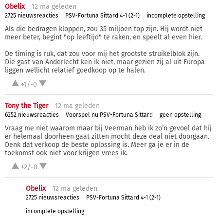
Obelix
12 ma
geleden
2725 nieuwsreacties
PSV-Fortuna Sittard 4-1 (2-1)
incomplete opstelling
Als die bedragen kloppen, zou 35 miljoen top zijn. Hij wordt niet
meer beter, begint "op leeftijd" te raken, en speelt al even hier.
De timing is ruk, dat zou voor mij het grootste struikelblok zijn.
Die gast van Anderlecht ken ik niet, maar gezien zij al uit Europa
liggen wellicht relatief goedkoop op te halen.
+1/-0
Tony the Tiger
12 ma
geleden
6252 nieuwsreacties
Voorspel nu PSV-Fortuna Sittard
geen opstelling
Vraag me niet waarom maar bij Veerman heb ik zo’n gevoel dat hij
er helemaal doorheen gaat zitten mocht deze deal niet doorgaan.
Denk dat verkoop de beste oplossing is. Meer ga je er in de
toekomst ook niet voor krijgen vrees ik.
+2/-0
Obelix
12 ma
geleden
2725 nieuwsreacties
PSV-Fortuna Sittard 4-1 (2-1)
incomplete opstelling