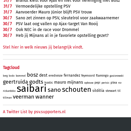
31/
7
Brandt kiest voor Ajax en niet voor hereniging met Bosz
31/
7
Vermoedelijke opstelling PSV
31/
7
Aanvoerder Mauro Júnior blijft PSV trouw
30/
7
Sano zet zinnen op PSV, sleutelrol voor zaakwaarnemer
30/
7
PSV laat oog vallen op Ajax-target Van Rooij
30/
7
Ook NEC in de race voor Drommel
30/
7
Heb jij Mijnans al in je favoriete opstelling gezet?
Stel hier in welk nieuws jij belangrijk vindt.
Tagcloud
bosz
dest
fernandez
eredivisie
flamingo
feyenoord
bommel
gasiorowski
berg
bodo
godts
geertruida
mijnans
mauro
kostic
plea
pepi
opbouw
perisic
rcv
saibari
schouten
sano
sildillia
stewart
til
rickardoko
veerman
wanner
tillman
A Twitter List by psv.supporters.nl