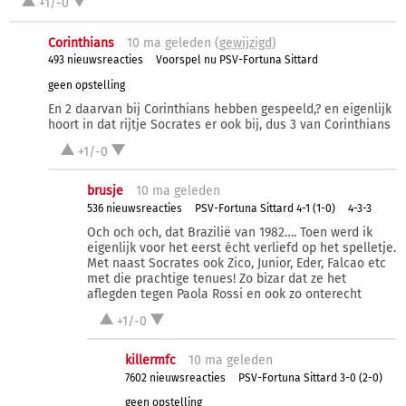
+1/-0
Corinthians
10 ma
geleden (
gewijzigd
)
493 nieuwsreacties
Voorspel nu PSV-Fortuna Sittard
geen opstelling
En 2 daarvan bij Corinthians hebben gespeeld,? en eigenlijk
hoort in dat rijtje Socrates er ook bij, dus 3 van Corinthians
+1/-0
brusje
10 ma
geleden
536 nieuwsreacties
PSV-Fortuna Sittard 4-1 (1-0)
4-3-3
Och och och, dat Brazilië van 1982…. Toen werd ik
eigenlijk voor het eerst écht verliefd op het spelletje.
Met naast Socrates ook Zico, Junior, Eder, Falcao etc
met die prachtige tenues! Zo bizar dat ze het
aflegden tegen Paola Rossi en ook zo onterecht
+1/-0
killermfc
10 ma
geleden
7602 nieuwsreacties
PSV-Fortuna Sittard 3-0 (2-0)
geen opstelling