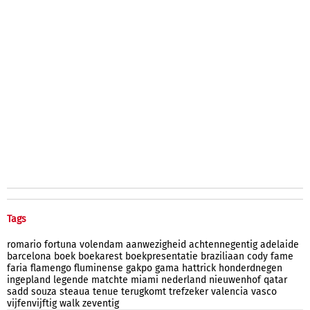
Tags
romario
fortuna
volendam
aanwezigheid
achtennegentig
adelaide
barcelona
boek
boekarest
boekpresentatie
braziliaan
cody
fame
faria
flamengo
fluminense
gakpo
gama
hattrick
honderdnegen
ingepland
legende
matchte
miami
nederland
nieuwenhof
qatar
sadd
souza
steaua
tenue
terugkomt
trefzeker
valencia
vasco
vijfenvijftig
walk
zeventig