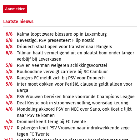
Laatste nieuws
6/
8
Kalma loopt zware blessure op in Luxemburg
6/
8
Bevestigd: PSV presenteert Filip Kostić
6/
8
Driouech staat open voor transfer naar Rangers
6/
8
Tillman haalt vernietigend uit en plaatst bom onder langer
verblijf bij Leverkusen
5/
8
PSV en Veerman weigeren schikkingsvoorstel
5/
8
Bouhoudane vervolgt carrière bij SC Cambuur
5/
8
Rangers FC meldt zich bij PSV voor Driouech
5/
8
Inter moet dokken voor Perišić, clausule geldt alleen voor
Barça
5/
8
PSV Vrouwen bereiken finale voorronde Champions League
4/
8
Deal Kostic ook in stroomversnelling, woensdag keuring
4/
8
Mondeling akkoord PSV en NEC over Sano, ook Kostic lijkt
naar PSV te komen
4/
8
Drommel keert terug bij FC Twente
31/
7
Rijsbergen leidt PSV Vrouwen naar indrukwekkende zege
tegen FC Twente