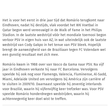
Het is voor het eerst in drie jaar tijd dat Romário terugkomt naar
Eindhoven, nadat hij destijds, vlak voordat het WK Voetbal in
Qatar begon werd vereeuwigd in de Walk of Fame in het Philips
Stadion. In de laatste wedstrijd vóór het mondiale toernooi begon
verloor PSV in eigen huis van AZ, in wat uiteindelijk ook de laatste
wedstrijd van Cody Gakpo in het tenue van PSV bleek. Hopelijk
brengt de aanwezigheid van de Braziliaan tegen FC Volendam wel
een gunstig resultaat met zich mee.
Romário kwam in 1988 over van Vasco da Gama naar PSV. Na vijf
jaar in Eindhoven verkaste hij naar FC Barcelona. Vervolgens
speelde hij ook nog voor Flamengo, Valencia, Fluminense, Al-Sadd,
Miami, Adelaide United om vervolgens bij América zijn carrière af
te sluiten in 2009/10. Daarnaast speelde hij zeventig interlands
voor Brazilië, waarin hij vijfenvijftig keer trefzeker was. Voor PSV
speelde Romário honderdnegen wedstrijden, waarin hij
achtennegentig keer doel wist te treffen.