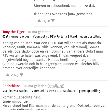
Sterven in schoonheid, noemen ze dat.
Ik deel(de) overigens jouw gevoelens.
+1/-0
Tony the Tiger
10 ma
geleden
6247 nieuwsreacties
Voorspel nu PSV-Fortuna Sittard
geen opstelling
Koning van de stad. Wat een HELD. Dat wij spelers als Romario,
Ronaldo, Gullit, Koeman, Nilis, Robben, van Nistelrooij, Gomes,
Gerets, Guardado, Cocu en van Bommel (van andere clubs) naar
PSV wisten te halen was ongekend. En dan vergeet ik er
ongetwijfeld nog een aantal. Helaas heeft het grote geld de
(voetbal) wereld ook in haar greep en kunnen we slechts blijven
dromen over dergelijke kanonnen.
+1/-0
Corinthians
10 ma
geleden (
gewijzigd
)
493 nieuwsreacties
Voorspel nu PSV-Fortuna Sittard
geen opstelling
Romario….absolute held.
Enige minpuntje…
Hij verdreef Juul Ellerman naar de achtergrond. Ook zeker een van
de beste spitsen die we gehad hebben.