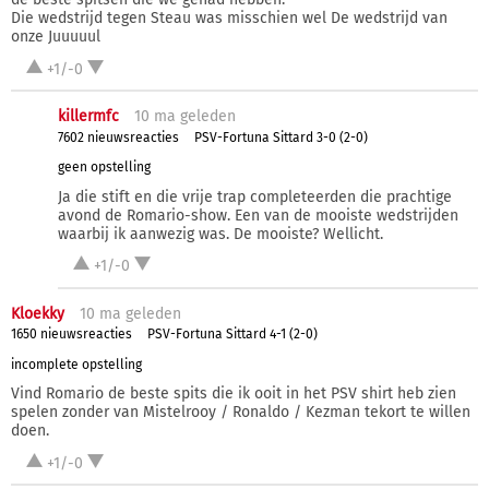
Die wedstrijd tegen Steau was misschien wel De wedstrijd van
onze Juuuuul
+1/-0
killermfc
10 ma
geleden
7602 nieuwsreacties
PSV-Fortuna Sittard 3-0 (2-0)
geen opstelling
Ja die stift en die vrije trap completeerden die prachtige
avond de Romario-show. Een van de mooiste wedstrijden
waarbij ik aanwezig was. De mooiste? Wellicht.
+1/-0
Kloekky
10 ma
geleden
1650 nieuwsreacties
PSV-Fortuna Sittard 4-1 (2-0)
incomplete opstelling
Vind Romario de beste spits die ik ooit in het PSV shirt heb zien
spelen zonder van Mistelrooy / Ronaldo / Kezman tekort te willen
doen.
+1/-0