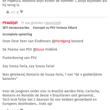
en Popescu. Romario blijft echter de nummer 1, altijd bijzonder als
hij terug is.
+1/-0
PSValtijd1
11 ma
geleden (
gewijzigd
)
3811 nieuwsreacties
Voorspel nu PSV-Fortuna Sittard
incomplete opstelling
Onze lieve heer van Eindhoven @
Herdgang
bastard
De Poema van PSV @
Guus
Hiddink
Punterkoning van PSV
Say Sousa Faria, say Sousa Faria!
Was getekend, Romario de Souza Faria, 1 van "de 4 goddelijkste
kanaries"
Voor de jongeren onder ons: in Brazilië werden Pele, Carincha,
Romario en Ronaldo de beste 4 Brazilianen ooit genoemd...
Toch leuk feitje dat 2 daarvan bij ons hebben gevoetbald en
Europees doorbraken... trots op!