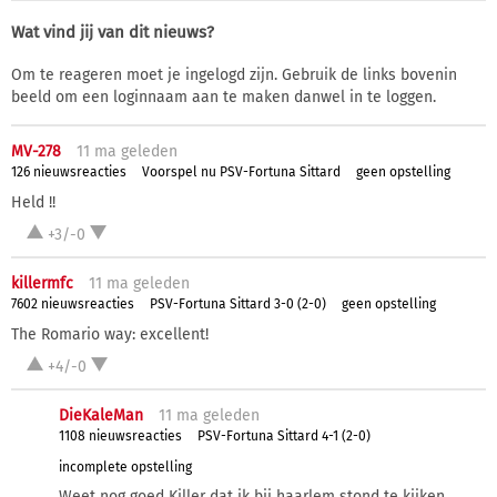
Wat vind jij van dit nieuws?
Om te reageren moet je ingelogd zijn. Gebruik de links bovenin
beeld om een loginnaam aan te maken danwel in te loggen.
MV-278
11 ma
geleden
126 nieuwsreacties
Voorspel nu PSV-Fortuna Sittard
geen opstelling
Held !!
+3/-0
killermfc
11 ma
geleden
7602 nieuwsreacties
PSV-Fortuna Sittard 3-0 (2-0)
geen opstelling
The Romario way: excellent!
+4/-0
DieKaleMan
11 ma
geleden
1108 nieuwsreacties
PSV-Fortuna Sittard 4-1 (2-0)
incomplete opstelling
Weet nog goed Killer dat ik bij haarlem stond te kijken