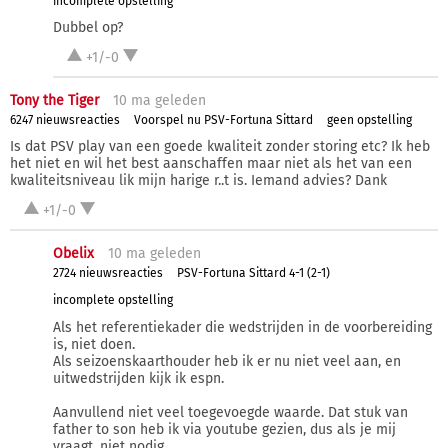
incomplete opstelling
Dubbel op?
+1/-0
Tony the Tiger
10 ma
geleden
6247 nieuwsreacties
Voorspel nu PSV-Fortuna Sittard
geen opstelling
Is dat PSV play van een goede kwaliteit zonder storing etc? Ik heb
het niet en wil het best aanschaffen maar niet als het van een
kwaliteitsniveau lik mijn harige r..t is. Iemand advies? Dank
+1/-0
Obelix
10 ma
geleden
2724 nieuwsreacties
PSV-Fortuna Sittard 4-1 (2-1)
incomplete opstelling
Als het referentiekader die wedstrijden in de voorbereiding
is, niet doen.
Als seizoenskaarthouder heb ik er nu niet veel aan, en
uitwedstrijden kijk ik espn.
Aanvullend niet veel toegevoegde waarde. Dat stuk van
father to son heb ik via youtube gezien, dus als je mij
vraagt, niet nodig.