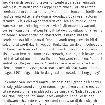
viel Pléa in de wedstrijd tegen FC Twente uit met een ernstige
knieblessure, nadat Robin Pröpper hem onbesuisd van achter
neerhaalde. In de documentaire wordt niet helemaal duidelijk hoe
lang de verwachte herstelduur is, doordat dit van veel factoren
afhankelijk is. Gelet op de factoren van Pléa houdt de clubarts
Wart van Zoest rekening met zo'n vier á vijf maanden, wat ook
overeenkomst met het persbericht dat de club uitbracht na kennis
te hebben genomen van de onderzoeksuitslagen. Dat zou
betekenen dat hij in januari, februari wordt terugverwacht bij de
selectie, al wordt daarbij wel een flinke slag om de arm gehouden.
De Fransman toont zich bij zijn entree in Eindhoven bescheiden.
Als Stewart hem rugnummer 14 voorstelt, toont hij zich bewust van
het feit dat dit nummer door Ricardo Pepi werd gedragen. Door het
vertrek van De Jong nam de Amerikaanse international echter
diens rugnummer 9 over, waardoor 14 beschikbaar kwam. Daarop
reageert Pléa opgelucht: "In dat geval dankjewel, heel erg graag!"
Ook Ruben van Bommel raakte kort na zijn terugkeer in Eindhoven
ernstig geblesseerd en ligt er normaal gesproken voor de rest van
dit seizoen uit met een afgescheurde knieband. Nadat het vertrek
van Noa Lang naar Italiaans landskampioen Napoli definitief
rondkwam schakelde PSV razendsnel door, waarbij de club zich