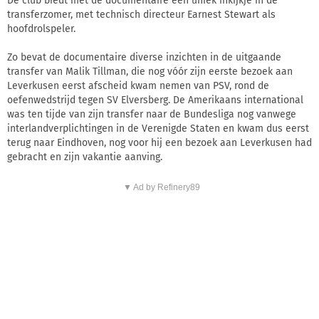
De club biedt met de documentaire een uniek inkijkje in de
transferzomer, met technisch directeur Earnest Stewart als
hoofdrolspeler.
Zo bevat de documentaire diverse inzichten in de uitgaande
transfer van Malik Tillman, die nog vóór zijn eerste bezoek aan
Leverkusen eerst afscheid kwam nemen van PSV, rond de
oefenwedstrijd tegen SV Elversberg. De Amerikaans international
was ten tijde van zijn transfer naar de Bundesliga nog vanwege
interlandverplichtingen in de Verenigde Staten en kwam dus eerst
terug naar Eindhoven, nog voor hij een bezoek aan Leverkusen had
gebracht en zijn vakantie aanving.
▼ Ad by Refinery89