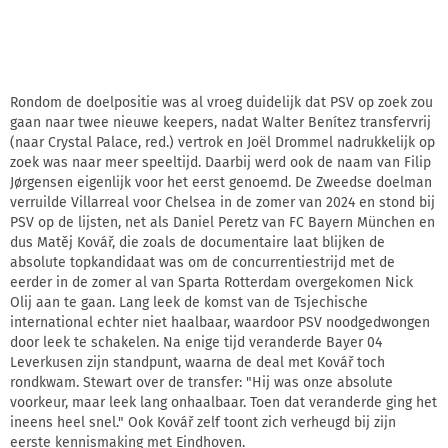
Rondom de doelpositie was al vroeg duidelijk dat PSV op zoek zou
gaan naar twee nieuwe keepers, nadat Walter Benítez transfervrij
(naar Crystal Palace, red.) vertrok en Joël Drommel nadrukkelijk op
zoek was naar meer speeltijd. Daarbij werd ook de naam van Filip
Jørgensen eigenlijk voor het eerst genoemd. De Zweedse doelman
verruilde Villarreal voor Chelsea in de zomer van 2024 en stond bij
PSV op de lijsten, net als Daniel Peretz van FC Bayern München en
dus Matěj Kovář, die zoals de documentaire laat blijken de
absolute topkandidaat was om de concurrentiestrijd met de
eerder in de zomer al van Sparta Rotterdam overgekomen Nick
Olij aan te gaan. Lang leek de komst van de Tsjechische
international echter niet haalbaar, waardoor PSV noodgedwongen
door leek te schakelen. Na enige tijd veranderde Bayer 04
Leverkusen zijn standpunt, waarna de deal met Kovář toch
rondkwam. Stewart over de transfer: "Hij was onze absolute
voorkeur, maar leek lang onhaalbaar. Toen dat veranderde ging het
ineens heel snel." Ook Kovář zelf toont zich verheugd bij zijn
eerste kennismaking met Eindhoven.