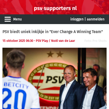
Menu
inloggen
|
aanmelden
PSV biedt uniek inkijkje in "Ever Change A Winning Team"
15 oktober 2025 06:30 - PSV Play / Noël van de Laar
Foto: Pro Shots