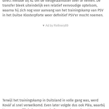
direct meldde bij AZ om de vleugelaanvaller over te nemen. De
transfer bleek uiteindelijk een relatief eenvoudige optelsom,
waarna hij zich nog voor aanvang van het trainingskamp van PSV
in het Duitse Klosterpforte weer definitief PSV'er mocht noemen.
▼ Ad by Refinery89
Terwijl het trainingskamp in Duitsland in volle gang was, werd
Kovář al snel verwelkomd. Even later volgde dus ook Pléa, waarbij