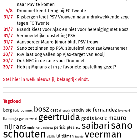
naar PSV te komen
4/
8
Drommel keert terug bij FC Twente
31/
7
Rijsbergen leidt PSV Vrouwen naar indrukwekkende zege
tegen FC Twente
31/
7
Brandt kiest voor Ajax en niet voor hereniging met Bosz
31/
7
Vermoedelijke opstelling PSV
31/
7
Aanvoerder Mauro Júnior blijft PSV trouw
30/
7
Sano zet zinnen op PSV, sleutelrol voor zaakwaarnemer
30/
7
PSV laat oog vallen op Ajax-target Van Rooij
30/
7
Ook NEC in de race voor Drommel
30/
7
Heb jij Mijnans al in je favoriete opstelling gezet?
Stel hier in welk nieuws jij belangrijk vindt.
Tagcloud
bosz
fernandez
eredivisie
berg
dest
bommel
driouech
bodo
feyenoord
geertruida
mauro
godts
kostic
flamingo
gasiorowski
sano
saibari
mijnans
perisic
plea
rcv
onderkant
opbouw
schouten
veerman
til
tillman
twente
sildillia