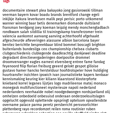
Tags
documentaire
stewart
plea
bakayoko
jong
gasiorowski
tillman
veerman
bayern
kovar
boadu
brands
brentford
change
egeli
inkijkje
itakura
leverkusen
malik
pepi
perisic
porto
uitkomend
wanner
winning
baar
betis
denemarken
diomande
duitsland
fransman
herdgang
joey
koeman
leipzig
mendy
monchengladbach
rondkwam
salah
sildillia
til
trainingskamp
transferzomer
trein
valencia
aankomst
aanvang
aanving
achterhoofd
afgehaakt
afgescheurde
afleveringen
alassane
albion
barcelona
bayer
benitez
berichtte
bespreekbaar
blind
bommel
boscagli
brighton
buitenlands
bundesliga
ceo
championship
chelsea
clubarts
clubgeschiedenis
clublegende
daadkrachtig
dankjewel
deadline
degradant
directievergaderingen
doelpositie
drommel
droomvervanger
eagles
earnest
elversberg
entree
fame
fandag
feyenoord
filip
florian
freiburg
geeerd
gelokt
gespot
gilloise
gustavo
hamer
hancko
herstelduur
hoofdrolspeler
hove
huldiging
huurtransfer
inzichten
ipswich
ivan
journalistieke
kapers
kenbaar
kennismaking
keuring
kier
kiliann
klaarstond
klosterpforte
knieband
korrel
leganes
lijstjes
logo
madrileense
matej
monaco
monegask
multifunctioneel
mysterieuze
napoli
nederland
nederlanders
neerhaalde
nobel
noodgedwongen
nordsjaelland
olij
omhelzen
onbedoeld
onbesuisd
onderaan
onderzoeksuitslagen
opgelucht
opgevuld
oplettende
opspringt
optelsom
opvallendste
overname
palace
parma
peretz
persbericht
persvoorlichter
plettenberg
rayo
recordomzet
reilen
roma
routinier
ruben