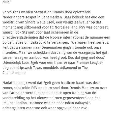
club."
Vervolgens werden Stewart en Brands door oplettende
Nederlanders gespot in Denemarken. Daar bekeek het duo een
wedstrijd van Sindre Walle Egeli, een vleugelaanvaller op dat
moment nog uitkomend voor FC Nordsjaelland. PSV was concreet,
waarbij ook Stewart door laat schemeren in de
directievergaderingen dat de Noorse international de nummer een
op de lijstjes om Bakayoko te vervangen: "We waren heel serieus.
Feit dat we samen naar Denemarken gingen toonde ook onze
intenties. Maar we schrokken dusdanig van de vraagprijs, het gat
tussen vraag en aanbod was heel groot. Dus dat ging niet door."
Uiteindelijk koos Egeli voor een transfer naar Premier League-
degradant Ipswich Town, inmiddels uitkomend in The
Championship.
Nadat duidelijk werd dat Egeli geen haalbare kaart was deze
zomer, schakelde PSV opnieuw snel door. Dennis Man kwam over
van Parma en werd tijdens de eerste open training van de
voorbereiding op het nieuwe seizoen gepresenteerd aan het
Philips Stadion. Daarmee was de door Johan Bakayoko
achtergelaten vacature ook weer opgevuld door PSV.