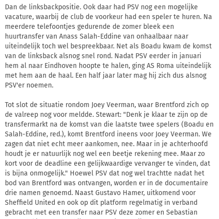
Dan de linksbackpositie. Ook daar had PSV nog een mogelijke
vacature, waarbij de club de voorkeur had een speler te huren. Na
meerdere telefoontjes gedurende de zomer bleek een
huurtransfer van Anass Salah-Eddine van onhaalbaar naar
uiteindelijk toch wel bespreekbaar. Net als Boadu kwam de komst
van de linksback alsnog snel rond. Nadat PSV eerder in januari
hem al naar Eindhoven hoopte te halen, ging AS Roma uiteindelijk
met hem aan de haal. Een half jaar later mag hij zich dus alsnog
PSV'er noemen.
Tot slot de situatie rondom Joey Veerman, waar Brentford zich op
de valreep nog voor meldde. Stewart: "Denk je klaar te zijn op de
transfermarkt na de komst van die laatste twee spelers (Boadu en
Salah-Eddine, red.), komt Brentford ineens voor Joey Veerman. We
zagen dat niet echt meer aankomen, nee. Maar in je achterhoofd
houdt je er natuurlijk nog wel een beetje rekening mee. Maar zo
kort voor de deadline een gelijkwaardige vervanger te vinden, dat
is bijna onmogelijk." Hoewel PSV dat nog wel trachtte nadat het
bod van Brentford was ontvangen, worden er in de documentaire
drie namen genoemd. Naast Gustavo Hamer, uitkomend voor
Sheffield United en ook op dit platform regelmatig in verband
gebracht met een transfer naar PSV deze zomer en Sebastian