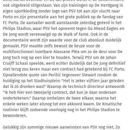
ook uitgebreid stilgestaan. Van zijn trainingen op De Herdgang in
eigen sportkleding zonder logo van PSV tot aan zijn vlucht naar
Porto en zijn presentatie aan het grote publiek op de fandag van
FC Porto. De aanvaller wordt aanstaande zaterdag geëerd in het
Philips Stadion, waar PSV het opneemt tegen Go Ahead Eagles en
De Jong wordt vereeuwigd op de Walk of Fame. Ook in de
documentaire wordt zijn waarde voor de club absoluut duidelijk
gemaakt. PSV maakte zelfs bewust de keuze voor de
multifunctioneel inzetbare Alassane Pléa om zo de deur voor De
Jong toch nog op een kier te houden. Terwijl PSV om de Johan
Cruijff Schaal speelde, werd echter duidelijk dat De Jong definitief
niet terug zou keren maar een contract had getekend bij FC Porto.
Opvallendste quote van Perišić tegenover Stewart rondom de
huldiging op het Stadhuisplein: "Het is zeker vijftien jaar geleden
dat ik zó dronken was!" Waarop de technisch directeur antwoordt:
"Ik heb hier een tweejarig contract, dat kun je daar onderaan
ondertekenen." Daarop omhelzen de twee elkaar, waarna het
enkele weken later alsnog tot een akkoord kwam. De Kroatische
routinier blijft zodoende voorlopig nog in het Philips Stadion te
bewonderen.
Gelukkig zijn sommige nieuwe aanwinsten van PSV nog niet. Zo