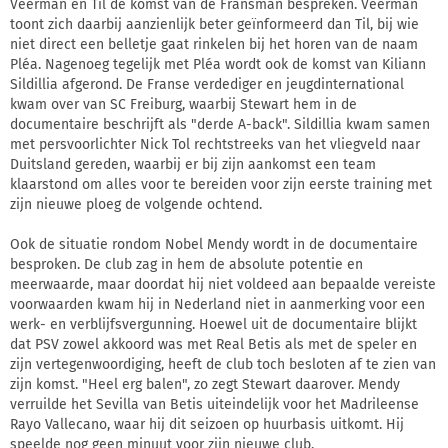
Veerman en Til de komst van de Fransman bespreken. Veerman
toont zich daarbij aanzienlijk beter geïnformeerd dan Til, bij wie
niet direct een belletje gaat rinkelen bij het horen van de naam
Pléa. Nagenoeg tegelijk met Pléa wordt ook de komst van Kiliann
Sildillia afgerond. De Franse verdediger en jeugdinternational
kwam over van SC Freiburg, waarbij Stewart hem in de
documentaire beschrijft als "derde A-back". Sildillia kwam samen
met persvoorlichter Nick Tol rechtstreeks van het vliegveld naar
Duitsland gereden, waarbij er bij zijn aankomst een team
klaarstond om alles voor te bereiden voor zijn eerste training met
zijn nieuwe ploeg de volgende ochtend.
Ook de situatie rondom Nobel Mendy wordt in de documentaire
besproken. De club zag in hem de absolute potentie en
meerwaarde, maar doordat hij niet voldeed aan bepaalde vereiste
voorwaarden kwam hij in Nederland niet in aanmerking voor een
werk- en verblijfsvergunning. Hoewel uit de documentaire blijkt
dat PSV zowel akkoord was met Real Betis als met de speler en
zijn vertegenwoordiging, heeft de club toch besloten af te zien van
zijn komst. "Heel erg balen", zo zegt Stewart daarover. Mendy
verruilde het Sevilla van Betis uiteindelijk voor het Madrileense
Rayo Vallecano, waar hij dit seizoen op huurbasis uitkomt. Hij
speelde nog geen minuut voor zijn nieuwe club.