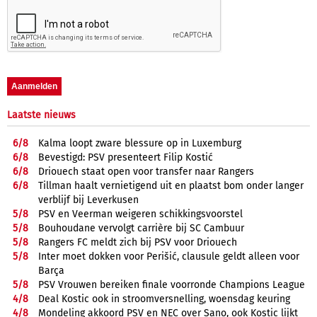
Laatste nieuws
6/
8
Kalma loopt zware blessure op in Luxemburg
6/
8
Bevestigd: PSV presenteert Filip Kostić
6/
8
Driouech staat open voor transfer naar Rangers
6/
8
Tillman haalt vernietigend uit en plaatst bom onder langer
verblijf bij Leverkusen
5/
8
PSV en Veerman weigeren schikkingsvoorstel
5/
8
Bouhoudane vervolgt carrière bij SC Cambuur
5/
8
Rangers FC meldt zich bij PSV voor Driouech
5/
8
Inter moet dokken voor Perišić, clausule geldt alleen voor
Barça
5/
8
PSV Vrouwen bereiken finale voorronde Champions League
4/
8
Deal Kostic ook in stroomversnelling, woensdag keuring
4/
8
Mondeling akkoord PSV en NEC over Sano, ook Kostic lijkt