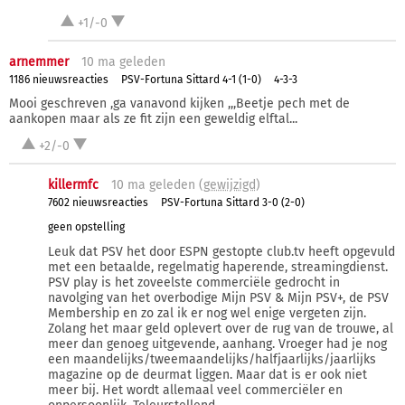
+1/-0
arnemmer
10 ma
geleden
1186 nieuwsreacties
PSV-Fortuna Sittard 4-1 (1-0)
4-3-3
Mooi geschreven ,ga vanavond kijken ,,,Beetje pech met de
aankopen maar als ze fit zijn een geweldig elftal...
+2/-0
killermfc
10 ma
geleden (
gewijzigd
)
7602 nieuwsreacties
PSV-Fortuna Sittard 3-0 (2-0)
geen opstelling
Leuk dat PSV het door ESPN gestopte club.tv heeft opgevuld
met een betaalde, regelmatig haperende, streamingdienst.
PSV play is het zoveelste commerciële gedrocht in
navolging van het overbodige Mijn PSV & Mijn PSV+, de PSV
Membership en zo zal ik er nog wel enige vergeten zijn.
Zolang het maar geld oplevert over de rug van de trouwe, al
meer dan genoeg uitgevende, aanhang. Vroeger had je nog
een maandelijks/tweemaandelijks/halfjaarlijks/jaarlijks
magazine op de deurmat liggen. Maar dat is er ook niet
meer bij. Het wordt allemaal veel commerciëler en