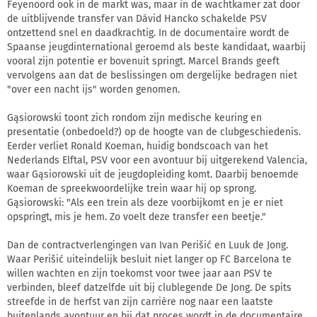
Feyenoord ook in de markt was, maar in de wachtkamer zat door
de uitblijvende transfer van Dávid Hancko schakelde PSV
ontzettend snel en daadkrachtig. In de documentaire wordt de
Spaanse jeugdinternational geroemd als beste kandidaat, waarbij
vooral zijn potentie er bovenuit springt. Marcel Brands geeft
vervolgens aan dat de beslissingen om dergelijke bedragen niet
"over een nacht ijs" worden genomen.
Gąsiorowski toont zich rondom zijn medische keuring en
presentatie (onbedoeld?) op de hoogte van de clubgeschiedenis.
Eerder verliet Ronald Koeman, huidig bondscoach van het
Nederlands Elftal, PSV voor een avontuur bij uitgerekend Valencia,
waar Gąsiorowski uit de jeugdopleiding komt. Daarbij benoemde
Koeman de spreekwoordelijke trein waar hij op sprong.
Gąsiorowski: "Als een trein als deze voorbijkomt en je er niet
opspringt, mis je hem. Zo voelt deze transfer een beetje."
Dan de contractverlengingen van Ivan Perišić en Luuk de Jong.
Waar Perišić uiteindelijk besluit niet langer op FC Barcelona te
willen wachten en zijn toekomst voor twee jaar aan PSV te
verbinden, bleef datzelfde uit bij clublegende De Jong. De spits
streefde in de herfst van zijn carrière nog naar een laatste
buitenlands avontuur en bij dat proces wordt in de documentaire