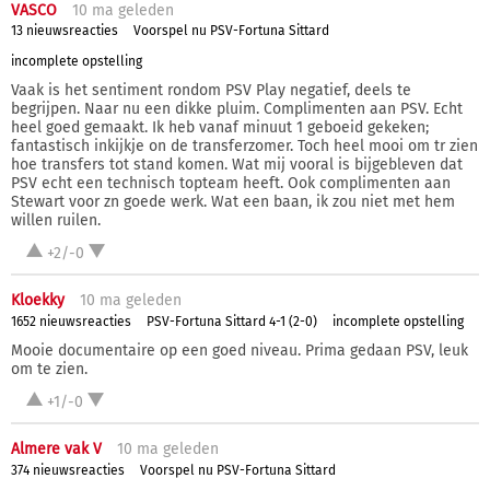
VASCO
10 ma
geleden
13 nieuwsreacties
Voorspel nu PSV-Fortuna Sittard
incomplete opstelling
Vaak is het sentiment rondom PSV Play negatief, deels te
begrijpen. Naar nu een dikke pluim. Complimenten aan PSV. Echt
heel goed gemaakt. Ik heb vanaf minuut 1 geboeid gekeken;
fantastisch inkijkje on de transferzomer. Toch heel mooi om tr zien
hoe transfers tot stand komen. Wat mij vooral is bijgebleven dat
PSV echt een technisch topteam heeft. Ook complimenten aan
Stewart voor zn goede werk. Wat een baan, ik zou niet met hem
willen ruilen.
+2/-0
Kloekky
10 ma
geleden
1652 nieuwsreacties
PSV-Fortuna Sittard 4-1 (2-0)
incomplete opstelling
Mooie documentaire op een goed niveau. Prima gedaan PSV, leuk
om te zien.
+1/-0
Almere vak V
10 ma
geleden
374 nieuwsreacties
Voorspel nu PSV-Fortuna Sittard