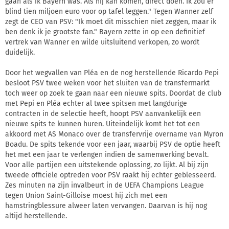
gaan als ik Bayern was. Als hij kan komen, direct doen. Ik zou er
blind tien miljoen euro voor op tafel leggen." Tegen Wanner zelf
zegt de CEO van PSV: "Ik moet dit misschien niet zeggen, maar ik
ben denk ik je grootste fan." Bayern zette in op een definitief
vertrek van Wanner en wilde uitsluitend verkopen, zo wordt
duidelijk.
Door het wegvallen van Pléa en de nog herstellende Ricardo Pepi
besloot PSV twee weken voor het sluiten van de transfermarkt
toch weer op zoek te gaan naar een nieuwe spits. Doordat de club
met Pepi en Pléa echter al twee spitsen met langdurige
contracten in de selectie heeft, hoopt PSV aanvankelijk een
nieuwe spits te kunnen huren. Uiteindelijk komt het tot een
akkoord met AS Monaco over de transfervrije overname van Myron
Boadu. De spits tekende voor een jaar, waarbij PSV de optie heeft
het met een jaar te verlengen indien de samenwerking bevalt.
Voor alle partijen een uitstekende oplossing, zo lijkt. Al bij zijn
tweede officiële optreden voor PSV raakt hij echter geblesseerd.
Zes minuten na zijn invalbeurt in de UEFA Champions League
tegen Union Saint-Gilloise moest hij zich met een
hamstringblessure alweer laten vervangen. Daarvan is hij nog
altijd herstellende.