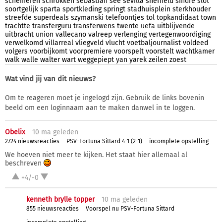
schemeren
schrokken
sebastian
see
sevilla
sheffield
sindre
slot
soortgelijk
sparta
sportkleding
springt
stadhuisplein
sterkhouder
streefde
superdeals
szymanski
telefoontjes
tol
topkandidaat
town
trachtte
transferguru
transferwens
twente
uefa
uitblijvende
uitbracht
union
vallecano
valreep
verlenging
vertegenwoordiging
verwelkomd
villarreal
vliegveld
vlucht
voetbaljournalist
voldeed
volgers
voorbijkomt
voorpremiere
voorspelt
voorstelt
wachtkamer
walk
walle
walter
wart
weggepiept
yan
yarek
zeilen
zoest
Wat vind jij van dit nieuws?
Om te reageren moet je ingelogd zijn. Gebruik de links bovenin
beeld om een loginnaam aan te maken danwel in te loggen.
Obelix
10 ma
geleden
2724 nieuwsreacties
PSV-Fortuna Sittard 4-1 (2-1)
incomplete opstelling
We hoeven niet meer te kijken. Het staat hier allemaal al
beschreven
+4/-0
kenneth brylle topper
10 ma
geleden
855 nieuwsreacties
Voorspel nu PSV-Fortuna Sittard