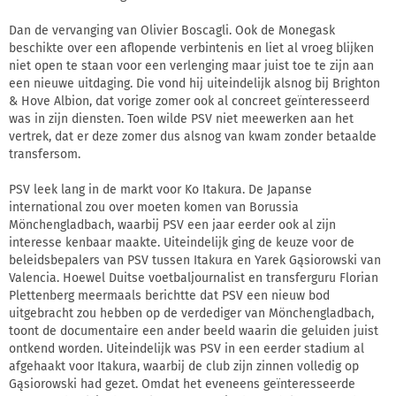
Dan de vervanging van Olivier Boscagli. Ook de Monegask
beschikte over een aflopende verbintenis en liet al vroeg blijken
niet open te staan voor een verlenging maar juist toe te zijn aan
een nieuwe uitdaging. Die vond hij uiteindelijk alsnog bij Brighton
& Hove Albion, dat vorige zomer ook al concreet geïnteresseerd
was in zijn diensten. Toen wilde PSV niet meewerken aan het
vertrek, dat er deze zomer dus alsnog van kwam zonder betaalde
transfersom.
PSV leek lang in de markt voor Ko Itakura. De Japanse
international zou over moeten komen van Borussia
Mönchengladbach, waarbij PSV een jaar eerder ook al zijn
interesse kenbaar maakte. Uiteindelijk ging de keuze voor de
beleidsbepalers van PSV tussen Itakura en Yarek Gąsiorowski van
Valencia. Hoewel Duitse voetbaljournalist en transferguru Florian
Plettenberg meermaals berichtte dat PSV een nieuw bod
uitgebracht zou hebben op de verdediger van Mönchengladbach,
toont de documentaire een ander beeld waarin die geluiden juist
ontkend worden. Uiteindelijk was PSV in een eerder stadium al
afgehaakt voor Itakura, waarbij de club zijn zinnen volledig op
Gąsiorowski had gezet. Omdat het eveneens geïnteresseerde