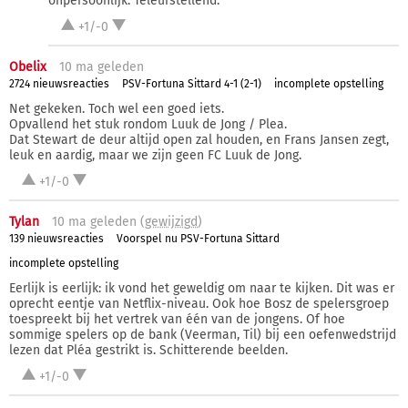
onpersoonlijk. Teleurstellend.
+1/-0
Obelix
10 ma
geleden
2724 nieuwsreacties
PSV-Fortuna Sittard 4-1 (2-1)
incomplete opstelling
Net gekeken. Toch wel een goed iets.
Opvallend het stuk rondom Luuk de Jong / Plea.
Dat Stewart de deur altijd open zal houden, en Frans Jansen zegt,
leuk en aardig, maar we zijn geen FC Luuk de Jong.
+1/-0
Tylan
10 ma
geleden (
gewijzigd
)
139 nieuwsreacties
Voorspel nu PSV-Fortuna Sittard
incomplete opstelling
Eerlijk is eerlijk: ik vond het geweldig om naar te kijken. Dit was er
oprecht eentje van Netflix-niveau. Ook hoe Bosz de spelersgroep
toespreekt bij het vertrek van één van de jongens. Of hoe
sommige spelers op de bank (Veerman, Til) bij een oefenwedstrijd
lezen dat Pléa gestrikt is. Schitterende beelden.
+1/-0