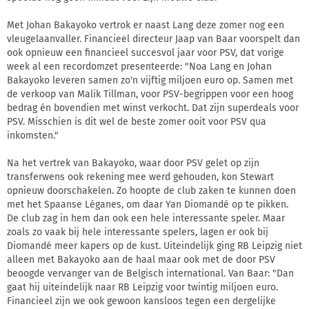
Met Johan Bakayoko vertrok er naast Lang deze zomer nog een
vleugelaanvaller. Financieel directeur Jaap van Baar voorspelt dan
ook opnieuw een financieel succesvol jaar voor PSV, dat vorige
week al een recordomzet presenteerde: "Noa Lang en Johan
Bakayoko leveren samen zo'n vijftig miljoen euro op. Samen met
de verkoop van Malik Tillman, voor PSV-begrippen voor een hoog
bedrag én bovendien met winst verkocht. Dat zijn superdeals voor
PSV. Misschien is dit wel de beste zomer ooit voor PSV qua
inkomsten."
Na het vertrek van Bakayoko, waar door PSV gelet op zijn
transferwens ook rekening mee werd gehouden, kon Stewart
opnieuw doorschakelen. Zo hoopte de club zaken te kunnen doen
met het Spaanse Léganes, om daar Yan Diomandé op te pikken.
De club zag in hem dan ook een hele interessante speler. Maar
zoals zo vaak bij hele interessante spelers, lagen er ook bij
Diomandé meer kapers op de kust. Uiteindelijk ging RB Leipzig niet
alleen met Bakayoko aan de haal maar ook met de door PSV
beoogde vervanger van de Belgisch international. Van Baar: "Dan
gaat hij uiteindelijk naar RB Leipzig voor twintig miljoen euro.
Financieel zijn we ook gewoon kansloos tegen een dergelijke