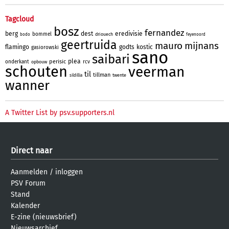
Tagcloud
bosz
fernandez
berg
dest
eredivisie
bommel
driouech
bodo
feyenoord
geertruida
mauro
mijnans
flamingo
godts
kostic
gasiorowski
sano
saibari
plea
perisic
onderkant
rcv
opbouw
schouten
veerman
til
tillman
twente
sildillia
wanner
A Twitter List by psv.supporters.nl
Direct naar
Aanmelden
/
inloggen
PSV Forum
Stand
Kalender
E-zine (nieuwsbrief)
Nieuwsarchief