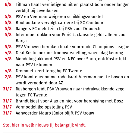
6/
8
Tillman haalt vernietigend uit en plaatst bom onder langer
verblijf bij Leverkusen
5/
8
PSV en Veerman weigeren schikkingsvoorstel
5/
8
Bouhoudane vervolgt carrière bij SC Cambuur
5/
8
Rangers FC meldt zich bij PSV voor Driouech
5/
8
Inter moet dokken voor Perišić, clausule geldt alleen voor
Barça
5/
8
PSV Vrouwen bereiken finale voorronde Champions League
4/
8
Deal Kostic ook in stroomversnelling, woensdag keuring
4/
8
Mondeling akkoord PSV en NEC over Sano, ook Kostic lijkt
naar PSV te komen
4/
8
Drommel keert terug bij FC Twente
2/
8
PSV komt oliedomme rode kaart Veerman niet te boven en
wordt vernederd door AZ
31/
7
Rijsbergen leidt PSV Vrouwen naar indrukwekkende zege
tegen FC Twente
31/
7
Brandt kiest voor Ajax en niet voor hereniging met Bosz
31/
7
Vermoedelijke opstelling PSV
31/
7
Aanvoerder Mauro Júnior blijft PSV trouw
Stel hier in welk nieuws jij belangrijk vindt.