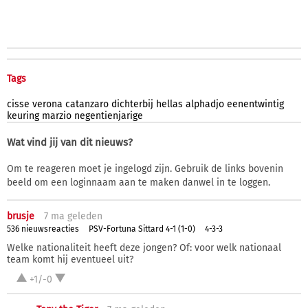
Tags
cisse
verona
catanzaro
dichterbij
hellas
alphadjo
eenentwintig
keuring
marzio
negentienjarige
Wat vind jij van dit nieuws?
Om te reageren moet je ingelogd zijn. Gebruik de links bovenin
beeld om een loginnaam aan te maken danwel in te loggen.
brusje
7 ma
geleden
536 nieuwsreacties
PSV-Fortuna Sittard 4-1 (1-0)
4-3-3
Welke nationaliteit heeft deze jongen? Of: voor welk nationaal
team komt hij eventueel uit?
+1/-0