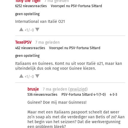
Tony the Tiger
7 ma
geleden
6252 nieuwsreacties
Voorspel nu PSV-Fortuna Sittard
geen opstelling
International van Italië O21
+1/-0
TexelPSV
7 ma
geleden
462 nieuwsreacties
Voorspel nu PSV-Fortuna Sittard
geen opstelling
Italiaans en Guinees. Komt nu uit voor Italië o21, maar kan
uiteindelijk dus ook nog voor Guinee kiezen.
+1/-0
brusje
7 ma
geleden (
gewijzigd
)
536 nieuwsreacties
PSV-Fortuna Sittard 4-1 (1-0)
4-3-3
Guinee? Doe mij maar Guinness!
Maar met een Italiaans paspoort scheelt dat weer
zo’n soap als met die verdediger van Betis of zo? Aan
het begin van het seizoen? Dat die werkvergunning
een probleem bleek?