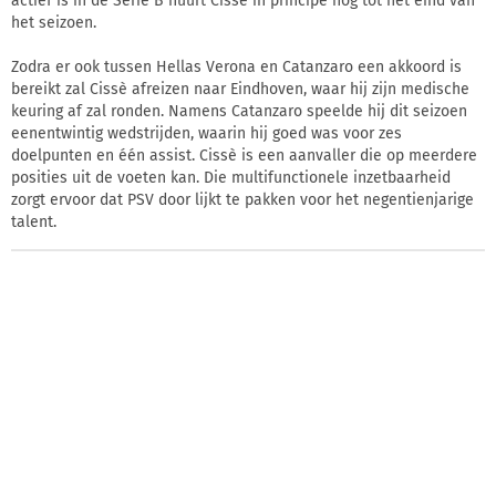
actief is in de Serie B huurt Cissè in principe nog tot het eind van
het seizoen.
Zodra er ook tussen Hellas Verona en Catanzaro een akkoord is
bereikt zal Cissè afreizen naar Eindhoven, waar hij zijn medische
keuring af zal ronden. Namens Catanzaro speelde hij dit seizoen
eenentwintig wedstrijden, waarin hij goed was voor zes
doelpunten en één assist. Cissè is een aanvaller die op meerdere
posities uit de voeten kan. Die multifunctionele inzetbaarheid
zorgt ervoor dat PSV door lijkt te pakken voor het negentienjarige
talent.