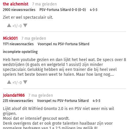
the alchemist
7 ma
geleden
2900 nieuwsreacties
PSV-Fortuna Sittard 0-0 (0-0)
4-3-3
Ziet er wel spectaculair uit.
+1/-0
Mick001
7 ma
geleden
1171 nieuwsreacties
Voorspel nu PSV-Fortuna Sittard
incomplete opstelling
Heb hem youtube gezien en dan lijkt het heel wat. De specs over 8
wedstrijden (6 goals en welgeteld 1 assist) zijn minder
spectaculair. Gelukkig hebben wij een trainer die bij heel veel
spelers het beste boven weet te halen. Maar hoe lang nog….
+1/-0
Jolanda1986
7 ma
geleden
235 nieuwsreacties
Voorspel nu PSV-Fortuna Sittard
4-3-3
Lijkt alsof dit Wilfried Gnonto 2.0 is en PSV niet weer mis wil
grijpen.
Mooi dat er intensief gescout wordt.
Denk overigens dat er ook grote talenten haalbaar zijn voor
normalere bedragen van 1 a 2.5 miljoen ipv gelijk 8!