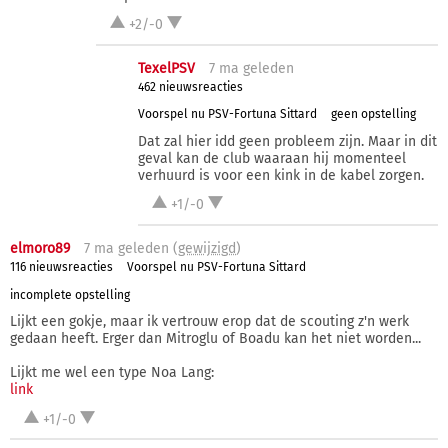
+2/-0
TexelPSV
7 ma
geleden
462 nieuwsreacties
Voorspel nu PSV-Fortuna Sittard
geen opstelling
Dat zal hier idd geen probleem zijn. Maar in dit
geval kan de club waaraan hij momenteel
verhuurd is voor een kink in de kabel zorgen.
+1/-0
elmoro89
7 ma
geleden (
gewijzigd
)
116 nieuwsreacties
Voorspel nu PSV-Fortuna Sittard
incomplete opstelling
Lijkt een gokje, maar ik vertrouw erop dat de scouting z'n werk
gedaan heeft. Erger dan Mitroglu of Boadu kan het niet worden...
Lijkt me wel een type Noa Lang:
link
+1/-0