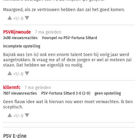
Maargoed, als ze vertrouwen hebben dan zal het goed komen.
+1/-0
PSVRijnwoude
7 ma
geleden
3498 nieuwsreacties
Voorspel nu PSV-Fortuna Sittard
incomplete opstelling
Bajrak was (en is) ook een enorm talent toen hij vorig jaar werd
aangetrokken. Ik vraag me af of deze jongen er wel al meteen zal
staan. Dat hebben we eigenlijk nu nodig.
+1/-0
killermfc
7 ma
geleden
7607 nieuwsreacties
PSV-Fortuna Sittard 3-0 (2-0)
geen opstelling
Geen flauw idee wat ik hiervan nou weer moet verwachten. Ik ben
sceptisch.
+1/-0
PSV E-zine