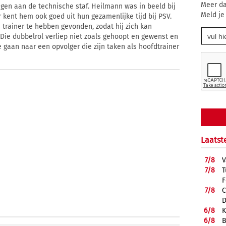
Meer da
en aan de technische staf. Heilmann was in beeld bij
Meld je
 kent hem ook goed uit hun gezamenlijke tijd bij PSV.
 trainer te hebben gevonden, zodat hij zich kan
. Die dubbelrol verliep niet zoals gehoopt en gewenst en
 gaan naar een opvolger die zijn taken als hoofdtrainer
Laatst
7/
8
V
7/
8
T
F
7/
8
C
D
6/
8
K
6/
8
B