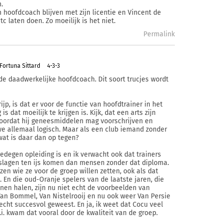
.
 hoofdcoach blijven met zijn licentie en Vincent de
tc laten doen. Zo moeilijk is het niet.
Permalink
Fortuna Sittard
4-3-3
e daadwerkelijke hoofdcoach. Dit soort trucjes wordt
jp, is dat er voor de functie van hoofdtrainer in het
 dat moeilijk te krijgen is. Kijk, dat een arts zijn
oordat hij geneesmiddelen mag voorschrijven en
we allemaal logisch. Maar als een club iemand zonder
wat is daar dan op tegen?
gedegen opleiding is en ik verwacht ook dat trainers
eslagen ten ijs komen dan mensen zonder dat diploma.
zen wie ze voor de groep willen zetten, ook als dat
. En die oud-Oranje spelers van de laatste jaren, die
nen halen, zijn nu niet echt de voorbeelden van
 Van Bommel, Van Nistelrooij en nu ook weer Van Persie
 echt succesvol geweest. En ja, ik weet dat Cocu veel
.i. kwam dat vooral door de kwaliteit van de groep.