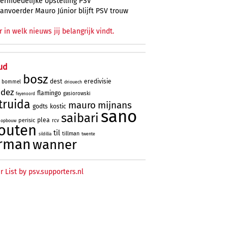
ermoedelijke opstelling PSV
anvoerder Mauro Júnior blijft PSV trouw
r in welk nieuws jij belangrijk vindt.
ud
bosz
dest
eredivisie
bommel
driouech
ndez
flamingo
gasiorowski
feyenoord
truida
mauro
mijnans
godts
kostic
sano
saibari
plea
perisic
rcv
opbouw
outen
til
tillman
twente
sildillia
rman
wanner
r List by psv.supporters.nl