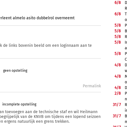
6/
8
D
R
6/
8
T
erleent
almelo
asito
dubbelrol
overneemt
o
5/
8
P
5/
8
B
5/
8
R
5/
8
I
ik de links bovenin beeld om een loginnaam aan te
a
5/
8
P
C
4/
8
D
w
geen opstelling
4/
8
M
o
Permalink
4/
8
D
2/
8
P
n
incomplete opstelling
31/
7
R
i
aan toevoegen aan de technische staf en wil Heilmann
31/
7
B
begrijpelijk van de KNVB om tijdens een lopend seizoen
n ergens natuurlijk een grens trekken.
m