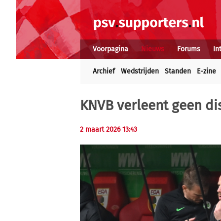
Voorpagina
Nieuws
Forums
In
Archief
Wedstrijden
Standen
E-zine
KNVB verleent geen di
2 maart 2026 13:43