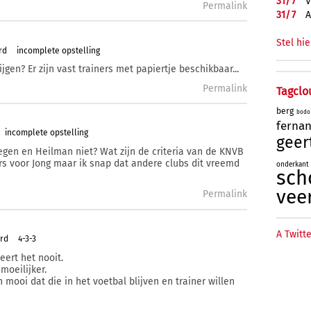
31/
7
V
Permalink
31/
7
A
Stel hie
rd
incomplete opstelling
gen? Er zijn vast trainers met papiertje beschikbaar...
Permalink
Tagclo
berg
bodo
)
ferna
incomplete opstelling
geer
gen en Heilman niet? Wat zijn de criteria van de KNVB
s voor Jong maar ik snap dat andere clubs dit vreemd
onderkant
sch
vee
Permalink
A Twitte
ard
4-3-3
eert het nooit.
moeilijker.
h mooi dat die in het voetbal blijven en trainer willen