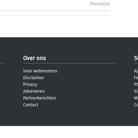
Permalink
Over ons
S
Voor webmasters
Aj
Disclaimer
F
Privacy
PS
Adverteren
S
Partnerberichten
M
Contact
C