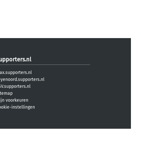
upporters.nl
ax.supporters.nl
eyenoord.supporters.nl
V.supporters.nl
itemap
ijn voorkeuren
ookie-instellingen