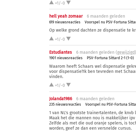
+1/-0
hell yeah zomaar
6 ma
anden
geleden
619 nieuwsreacties
Voorspel nu PSV-Fortuna Sitta
Op welke grond dachten ze dispensatie te krij
+1/-0
Estudiantes
6 ma
anden
geleden (
gewijzigd
1901 nieuwsreacties
PSV-Fortuna Sittard 2-1 (1-0)
Waarom heeft Schaars wel dispensatie gekre
voor dispensatie?Ik ben tevreden met Schaar
vinden.
+1/-0
Jolanda1986
6 ma
anden
geleden
235 nieuwsreacties
Voorspel nu PSV-Fortuna Sitt
1 van NL's grootste trainertalenten, de knvb l
Maak het die mannen nou is makkelijker ipv 
Zelfde als met die oud oranje spelers, is toc
worden, geef ze dan een versnelde cursus.