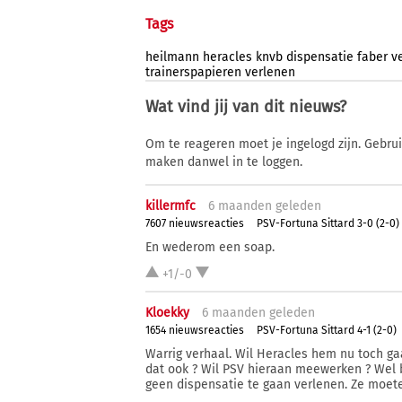
Tags
heilmann
heracles
knvb
dispensatie
faber
v
trainerspapieren
verlenen
Wat vind jij van dit nieuws?
Om te reageren moet je ingelogd zijn. Gebru
maken danwel in te loggen.
killermfc
6 ma
anden
geleden
7607 nieuwsreacties
PSV-Fortuna Sittard 3-0 (2-0)
En wederom een soap.
+1/-0
Kloekky
6 ma
anden
geleden
1654 nieuwsreacties
PSV-Fortuna Sittard 4-1 (2-0)
Warrig verhaal. Wil Heracles hem nu toch g
dat ook ? Wil PSV hieraan meewerken ? Wel 
geen dispensatie te gaan verlenen. Ze moete