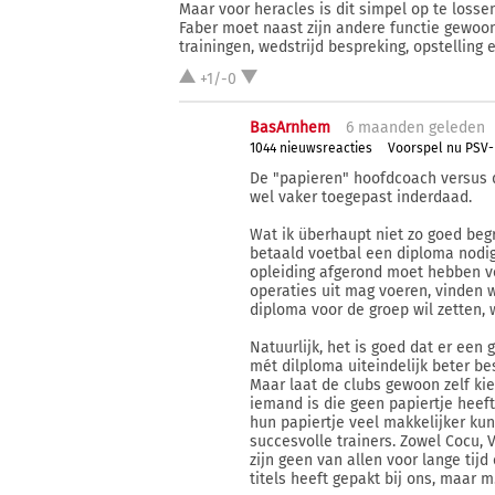
Maar voor heracles is dit simpel op te lossen
Faber moet naast zijn andere functie gewoon
trainingen, wedstrijd bespreking, opstelling e
+1/-0
BasArnhem
6 ma
anden
geleden
1044 nieuwsreacties
Voorspel nu PSV-
De "papieren" hoofdcoach versus d
wel vaker toegepast inderdaad.
Wat ik überhaupt niet zo goed begri
betaald voetbal een diploma nodig is
opleiding afgerond moet hebben v
operaties uit mag voeren, vinden 
diploma voor de groep wil zetten, 
Natuurlijk, het is goed dat er een 
mét dilploma uiteindelijk beter b
Maar laat de clubs gewoon zelf kie
iemand is die geen papiertje heeft
hun papiertje veel makkelijker kun
succesvolle trainers. Zowel Cocu,
zijn geen van allen voor lange tijd
titels heeft gepakt bij ons, maar m