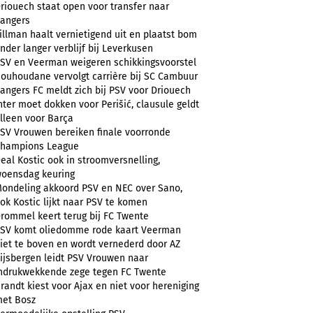
riouech staat open voor transfer naar
angers
illman haalt vernietigend uit en plaatst bom
nder langer verblijf bij Leverkusen
SV en Veerman weigeren schikkingsvoorstel
ouhoudane vervolgt carrière bij SC Cambuur
angers FC meldt zich bij PSV voor Driouech
nter moet dokken voor Perišić, clausule geldt
lleen voor Barça
SV Vrouwen bereiken finale voorronde
hampions League
eal Kostic ook in stroomversnelling,
oensdag keuring
ondeling akkoord PSV en NEC over Sano,
ok Kostic lijkt naar PSV te komen
rommel keert terug bij FC Twente
SV komt oliedomme rode kaart Veerman
iet te boven en wordt vernederd door AZ
ijsbergen leidt PSV Vrouwen naar
ndrukwekkende zege tegen FC Twente
randt kiest voor Ajax en niet voor hereniging
et Bosz