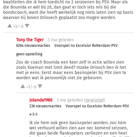
kwaliteiten die ik hem toedicht na 2 seizoenen bij PSV. Maar als
die Bounida er wél bij zit, dan gaat er toch iets mis bij die
bondscoach, want die heeft werkelijk nog niets laten zien op basis
waarvan hij boven Driouech geplaatst zou mogen worden.
+3/-0
Tony the Tiger
3 ma
geleden
6264 nieuwsreacties
Voorspel nu Excelsior Rotterdam-PSV
geen opstelling
Zou de coach Bounida een keer zelf in actie willen zien
zoals Koeman met Smit deed? Inzake Driouch ben ik het
met je eens. Eerst maar eens basisspeler bij PSV zien te
worden wat ik persoonlijk niet zie gebeuren.
+1/-0
Jolanda1986
3 ma
geleden (
gewijzigd
)
236 nieuwsreacties
Voorspel nu Excelsior Rotterdam-PSV
4-3-3
Ik zie hem ook geen basisspeler worden, zou hem
wel verhuurd willen zien aan nec komend seizoen,
die gaan beide flankspelers verliezen en een heel