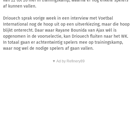
van 22 tot 26 mei in trainingskamp, waarna er nog enkele spelers
af kunnen vallen.
Driouech sprak vorige week in een interview met Voetbal
International nog de hoop uit op een uitverkiezing, maar die hoop
blijkt onterecht. Daar waar Rayane Bounida van Ajax wél is
opgenomen in de voorselectie, kan Driouech fluiten naar het WK.
In totaal gaan er achtentwintig spelers mee op trainingskamp,
waar nog wel de nodige spelers af gaan vallen.
▼ Ad by Refinery89