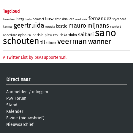
Tagcloud
fernandez
bosz
berg
bommel
dest
driouech
feyenoord
bodo
eredivisie
basarnhem
geertruida
mauro
mijnans
kostic
flamingo
goretzka
nederland
sano
saibari
rcv
opbouw
perisic
plea
rickardoko
onderkant
schouten
veerman
wanner
til
tillman
A Twitter List by psv.supporters.nl
Direct naar
Aanmelden
/
inloggen
PSV Forum
Stand
Kalender
E-zine (nieuwsbrief)
Nieuwsarchief