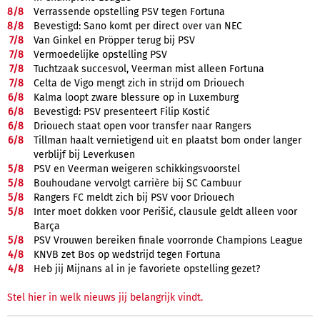
8/
8
Verrassende opstelling PSV tegen Fortuna
8/
8
Bevestigd: Sano komt per direct over van NEC
7/
8
Van Ginkel en Pröpper terug bij PSV
7/
8
Vermoedelijke opstelling PSV
7/
8
Tuchtzaak succesvol, Veerman mist alleen Fortuna
7/
8
Celta de Vigo mengt zich in strijd om Driouech
6/
8
Kalma loopt zware blessure op in Luxemburg
6/
8
Bevestigd: PSV presenteert Filip Kostić
6/
8
Driouech staat open voor transfer naar Rangers
6/
8
Tillman haalt vernietigend uit en plaatst bom onder langer
verblijf bij Leverkusen
5/
8
PSV en Veerman weigeren schikkingsvoorstel
5/
8
Bouhoudane vervolgt carrière bij SC Cambuur
5/
8
Rangers FC meldt zich bij PSV voor Driouech
5/
8
Inter moet dokken voor Perišić, clausule geldt alleen voor
Barça
5/
8
PSV Vrouwen bereiken finale voorronde Champions League
4/
8
KNVB zet Bos op wedstrijd tegen Fortuna
4/
8
Heb jij Mijnans al in je favoriete opstelling gezet?
Stel hier in welk nieuws jij belangrijk vindt.