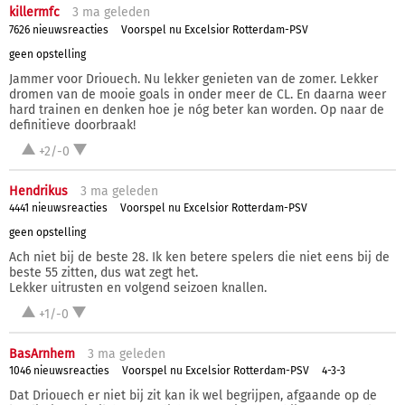
killermfc
3 ma
geleden
7626 nieuwsreacties
Voorspel nu Excelsior Rotterdam-PSV
geen opstelling
Jammer voor Driouech. Nu lekker genieten van de zomer. Lekker
dromen van de mooie goals in onder meer de CL. En daarna weer
hard trainen en denken hoe je nóg beter kan worden. Op naar de
definitieve doorbraak!
+2/-0
Hendrikus
3 ma
geleden
4441 nieuwsreacties
Voorspel nu Excelsior Rotterdam-PSV
geen opstelling
Ach niet bij de beste 28. Ik ken betere spelers die niet eens bij de
beste 55 zitten, dus wat zegt het.
Lekker uitrusten en volgend seizoen knallen.
+1/-0
BasArnhem
3 ma
geleden
1046 nieuwsreacties
Voorspel nu Excelsior Rotterdam-PSV
4-3-3
Dat Driouech er niet bij zit kan ik wel begrijpen, afgaande op de