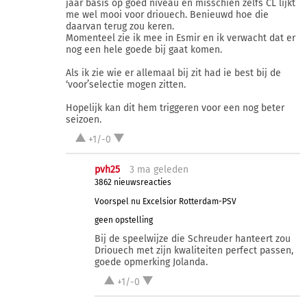
jaar basis op goed niveau en misschien zelfs CL lijkt
me wel mooi voor driouech. Benieuwd hoe die
daarvan terug zou keren.
Momenteel zie ik mee in Esmir en ik verwacht dat er
nog een hele goede bij gaat komen.
Als ik zie wie er allemaal bij zit had ie best bij de
‘voor’selectie mogen zitten.
Hopelijk kan dit hem triggeren voor een nog beter
seizoen.
+1/-0
pvh25
3 ma
geleden
3862 nieuwsreacties
Voorspel nu Excelsior Rotterdam-PSV
geen opstelling
Bij de speelwijze die Schreuder hanteert zou
Driouech met zijn kwaliteiten perfect passen,
goede opmerking Jolanda.
+1/-0