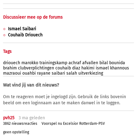
Discussieer mee op de forums
Ismael Saibari
Couhaib Driouech
Tags
driouech
marokko
trainingskamp
achraf
afvallen
bilal
bounida
brahim
clubverplichtingen
couhaib
diaz
hakimi
ismael
khannous
mazraoui
ouahbi
rayane
saibari
salah
uitverkiezing
Wat vind jij van dit nieuws?
Om te reageren moet je ingelogd zijn. Gebruik de links bovenin
beeld om een loginnaam aan te maken danwel in te loggen.
pvh25
3 ma
geleden
3862 nieuwsreacties
Voorspel nu Excelsior Rotterdam-PSV
geen opstelling