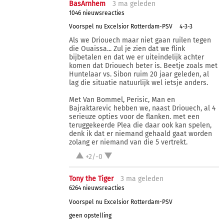
BasArnhem
3 ma
geleden
1046 nieuwsreacties
Voorspel nu Excelsior Rotterdam-PSV
4-3-3
Als we Driouech maar niet gaan ruilen tegen
die Ouaissa... Zul je zien dat we flink
bijbetalen en dat we er uiteindelijk achter
komen dat Driouech beter is. Beetje zoals met
Huntelaar vs. Sibon ruim 20 jaar geleden, al
lag die situatie natuurlijk wel ietsje anders.
Met Van Bommel, Perisic, Man en
Bajraktarevic hebben we, naast Driouech, al 4
serieuze opties voor de flanken. met een
teruggekeerde Plea die daar ook kan spelen,
denk ik dat er niemand gehaald gaat worden
zolang er niemand van die 5 vertrekt.
+2/-0
Tony the Tiger
3 ma
geleden
6264 nieuwsreacties
Voorspel nu Excelsior Rotterdam-PSV
geen opstelling