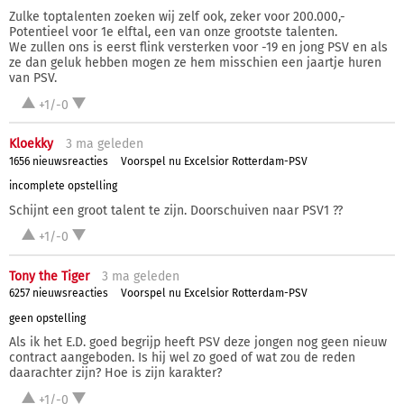
Zulke toptalenten zoeken wij zelf ook, zeker voor 200.000,-
Potentieel voor 1e elftal, een van onze grootste talenten.
We zullen ons is eerst flink versterken voor -19 en jong PSV en als
ze dan geluk hebben mogen ze hem misschien een jaartje huren
van PSV.
+1/-0
Kloekky
3 ma
geleden
1656 nieuwsreacties
Voorspel nu Excelsior Rotterdam-PSV
incomplete opstelling
Schijnt een groot talent te zijn. Doorschuiven naar PSV1 ??
+1/-0
Tony the Tiger
3 ma
geleden
6257 nieuwsreacties
Voorspel nu Excelsior Rotterdam-PSV
geen opstelling
Als ik het E.D. goed begrijp heeft PSV deze jongen nog geen nieuw
contract aangeboden. Is hij wel zo goed of wat zou de reden
daarachter zijn? Hoe is zijn karakter?
+1/-0