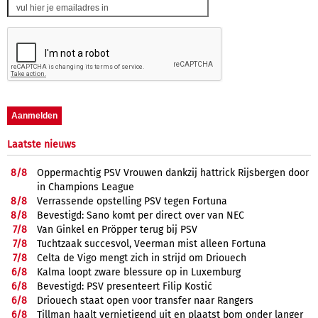
Laatste nieuws
8/
8
Oppermachtig PSV Vrouwen dankzij hattrick Rijsbergen door
in Champions League
8/
8
Verrassende opstelling PSV tegen Fortuna
8/
8
Bevestigd: Sano komt per direct over van NEC
7/
8
Van Ginkel en Pröpper terug bij PSV
7/
8
Tuchtzaak succesvol, Veerman mist alleen Fortuna
7/
8
Celta de Vigo mengt zich in strijd om Driouech
6/
8
Kalma loopt zware blessure op in Luxemburg
6/
8
Bevestigd: PSV presenteert Filip Kostić
6/
8
Driouech staat open voor transfer naar Rangers
6/
8
Tillman haalt vernietigend uit en plaatst bom onder langer