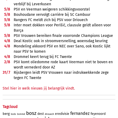
verblijf bij Leverkusen
5/
8
PSV en Veerman weigeren schikkingsvoorstel
5/
8
Bouhoudane vervolgt carrière bij SC Cambuur
5/
8
Rangers FC meldt zich bij PSV voor Driouech
5/
8
Inter moet dokken voor Perišić, clausule geldt alleen voor
Barça
5/
8
PSV Vrouwen bereiken finale voorronde Champions League
4/
8
Deal Kostic ook in stroomversnelling, woensdag keuring
4/
8
Mondeling akkoord PSV en NEC over Sano, ook Kostic lijkt
naar PSV te komen
4/
8
Drommel keert terug bij FC Twente
2/
8
PSV komt oliedomme rode kaart Veerman niet te boven en
wordt vernederd door AZ
31/
7
Rijsbergen leidt PSV Vrouwen naar indrukwekkende zege
tegen FC Twente
Stel hier in welk nieuws jij belangrijk vindt.
Tagcloud
bosz
fernandez
berg
dest
eredivisie
feyenoord
driouech
bodo
bommel