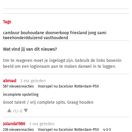
Tags
cambuur
bouhoudane
doorverkoop
friesland
jong
sami
tweehonderdduizend
vasthoudend
Wat vind jij van dit nieuws?
Om te reageren moet je ingelogd zijn. Gebruik de links bovenin
beeld om een loginnaam aan te maken danwel in te loggen.
abroad
3 ma
geleden
587 nieuwsreacties
Voorspel nu Excelsior Rotterdam-PSV
incomplete opstelling
Groot talent / vrij complete spits. Graag houden
+1/-0
Jolanda1986
3 ma
geleden
236 nieuwsreacties
Voorspel nu Excelsior Rotterdam-PSV
4-3-3