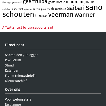
geertruida
mauro
mijnans
kostic
godts
flamingo
gasiorowski
sano
saibari
rickardoko
perisic
onderkant
plea
rcv
opbouw
nederland
schouten
veerman
wanner
til
tillman
A Twitter List by psv.supporters.nl
Direct naar
Aanmelden
/
inloggen
PSV Forum
Stand
Kalender
E-zine (nieuwsbrief)
Nieuwsarchief
Over ons
Voor webmasters
Disclaimer