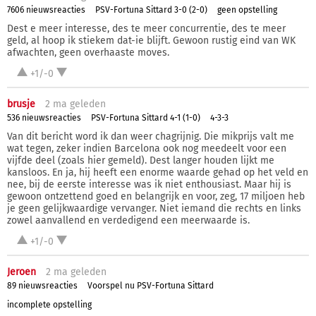
7606 nieuwsreacties
PSV-Fortuna Sittard 3-0 (2-0)
geen opstelling
Dest e meer interesse, des te meer concurrentie, des te meer
geld, al hoop ik stiekem dat-ie blijft. Gewoon rustig eind van WK
afwachten, geen overhaaste moves.
+1/-0
brusje
2 ma
geleden
536 nieuwsreacties
PSV-Fortuna Sittard 4-1 (1-0)
4-3-3
Van dit bericht word ik dan weer chagrijnig. Die mikprijs valt me
wat tegen, zeker indien Barcelona ook nog meedeelt voor een
vijfde deel (zoals hier gemeld). Dest langer houden lijkt me
kansloos. En ja, hij heeft een enorme waarde gehad op het veld en
nee, bij de eerste interesse was ik niet enthousiast. Maar hij is
gewoon ontzettend goed en belangrijk en voor, zeg, 17 miljoen heb
je geen gelijkwaardige vervanger. Niet iemand die rechts en links
zowel aanvallend en verdedigend een meerwaarde is.
+1/-0
Jeroen
2 ma
geleden
89 nieuwsreacties
Voorspel nu PSV-Fortuna Sittard
incomplete opstelling