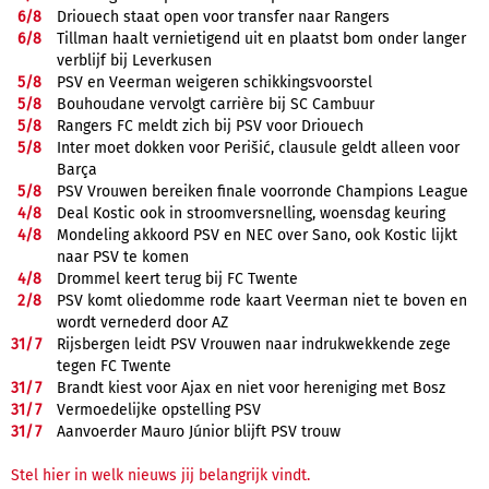
6/
8
Driouech staat open voor transfer naar Rangers
6/
8
Tillman haalt vernietigend uit en plaatst bom onder langer
verblijf bij Leverkusen
5/
8
PSV en Veerman weigeren schikkingsvoorstel
5/
8
Bouhoudane vervolgt carrière bij SC Cambuur
5/
8
Rangers FC meldt zich bij PSV voor Driouech
5/
8
Inter moet dokken voor Perišić, clausule geldt alleen voor
Barça
5/
8
PSV Vrouwen bereiken finale voorronde Champions League
4/
8
Deal Kostic ook in stroomversnelling, woensdag keuring
4/
8
Mondeling akkoord PSV en NEC over Sano, ook Kostic lijkt
naar PSV te komen
4/
8
Drommel keert terug bij FC Twente
2/
8
PSV komt oliedomme rode kaart Veerman niet te boven en
wordt vernederd door AZ
31/
7
Rijsbergen leidt PSV Vrouwen naar indrukwekkende zege
tegen FC Twente
31/
7
Brandt kiest voor Ajax en niet voor hereniging met Bosz
31/
7
Vermoedelijke opstelling PSV
31/
7
Aanvoerder Mauro Júnior blijft PSV trouw
Stel hier in welk nieuws jij belangrijk vindt.