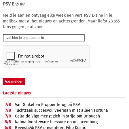
PSV E-zine
Meld je aan en ontvang elke week een vers PSV E-zine in je
mailbox met al het nieuws en achtergronden. Maar liefst 28.655
fans gingen je al voor.
Laatste nieuws
7/
8
Van Ginkel en Pröpper terug bij PSV
7/
8
Tuchtzaak succesvol, Veerman mist alleen Fortuna
7/
8
Celta de Vigo mengt zich in strijd om Driouech
6/
8
Kalma loopt zware blessure op in Luxemburg
6/
8
Bevestigd: PSV presenteert Filip Kostić