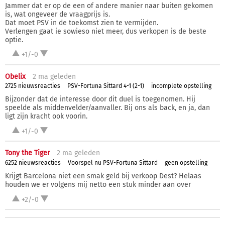
Jammer dat er op de een of andere manier naar buiten gekomen
is, wat ongeveer de vraagprijs is.
Dat moet PSV in de toekomst zien te vermijden.
Verlengen gaat ie sowieso niet meer, dus verkopen is de beste
optie.
+1/-0
Obelix
2 ma
geleden
2725 nieuwsreacties
PSV-Fortuna Sittard 4-1 (2-1)
incomplete opstelling
Bijzonder dat de interesse door dit duel is toegenomen. Hij
speelde als middenvelder/aanvaller. Bij ons als back, en ja, dan
ligt zijn kracht ook voorin.
+1/-0
Tony the Tiger
2 ma
geleden
6252 nieuwsreacties
Voorspel nu PSV-Fortuna Sittard
geen opstelling
Krijgt Barcelona niet een smak geld bij verkoop Dest? Helaas
houden we er volgens mij netto een stuk minder aan over
+2/-0