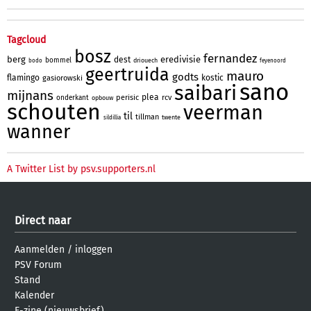
Tagcloud
bosz
fernandez
berg
eredivisie
dest
bommel
driouech
bodo
feyenoord
geertruida
mauro
godts
flamingo
kostic
gasiorowski
sano
saibari
mijnans
plea
perisic
rcv
onderkant
opbouw
schouten
veerman
til
tillman
twente
sildillia
wanner
A Twitter List by psv.supporters.nl
Direct naar
Aanmelden
/
inloggen
PSV Forum
Stand
Kalender
E-zine (nieuwsbrief)