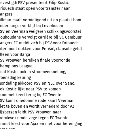
evestigd: PSV presenteert Filip Kostić
riouech staat open voor transfer naar
angers
illman haalt vernietigend uit en plaatst bom
nder langer verblijf bij Leverkusen
SV en Veerman weigeren schikkingsvoorstel
ouhoudane vervolgt carrière bij SC Cambuur
angers FC meldt zich bij PSV voor Driouech
nter moet dokken voor Perišić, clausule geldt
lleen voor Barça
SV Vrouwen bereiken finale voorronde
hampions League
eal Kostic ook in stroomversnelling,
oensdag keuring
ondeling akkoord PSV en NEC over Sano,
ok Kostic lijkt naar PSV te komen
rommel keert terug bij FC Twente
SV komt oliedomme rode kaart Veerman
iet te boven en wordt vernederd door AZ
ijsbergen leidt PSV Vrouwen naar
ndrukwekkende zege tegen FC Twente
randt kiest voor Ajax en niet voor hereniging