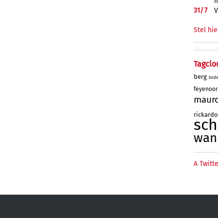
m
31/
7
V
Stel hie
Tagclo
berg
bod
feyenoo
maur
rickard
sc
wan
A Twitte