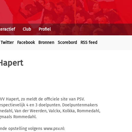
teractief
Club
Profiel
Twitter
Facebook
Bronnen
Scorebord
RSS feed
Hapert
 Hapert, zo meldt de officiele site van PSV.
spectievelijk 4 en 3 doelpunten. Doelpuntenmakers
edahl, Van der Weerden, Valckx, Kolkka, Rommedahl,
ogmaals Rommedahl.
nde opstelling volgens www.psv.nl: