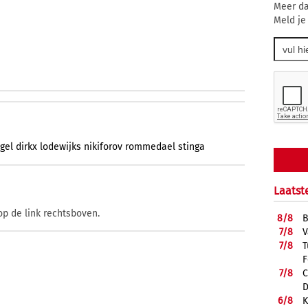
Meer da
Meld je
gel
dirkx
lodewijks
nikiforov
rommedael
stinga
Laatst
op de link rechtsboven.
8/
8
B
7/
8
V
7/
8
T
F
7/
8
C
D
6/
8
K