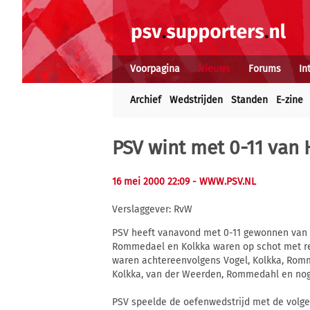
Voorpagina
Nieuws
Forums
In
Archief
Wedstrijden
Standen
E-zine
PSV wint met 0-11 van 
16 mei 2000 22:09
- WWW.PSV.NL
Verslaggever: RvW
PSV heeft vanavond met 0-11 gewonnen van VV
Rommedael en Kolkka waren op schot met re
waren achtereenvolgens Vogel, Kolkka, Romm
Kolkka, van der Weerden, Rommedahl en n
PSV speelde de oefenwedstrijd met de volge