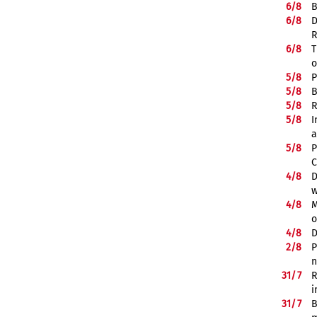
6/
8
B
6/
8
D
R
6/
8
T
o
5/
8
P
5/
8
B
5/
8
R
5/
8
I
a
5/
8
P
C
4/
8
D
w
4/
8
M
o
4/
8
D
2/
8
P
n
31/
7
R
i
31/
7
B