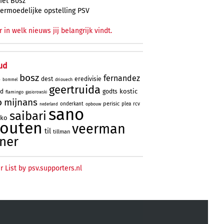
et Bosz
ermoedelijke opstelling PSV
r in welk nieuws jij belangrijk vindt.
ud
bosz
fernandez
dest
eredivisie
driouech
o
bommel
geertruida
kostic
rd
godts
flamingo
gasiorowski
o
mijnans
perisic
onderkant
plea
rcv
opbouw
nederland
sano
saibari
oko
houten
veerman
til
tillman
ner
r List by psv.supporters.nl