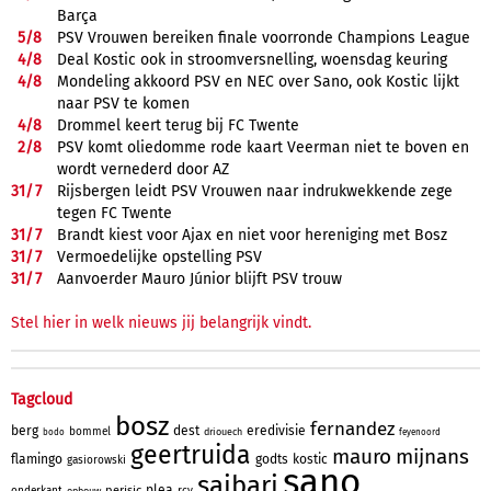
Barça
5/
8
PSV Vrouwen bereiken finale voorronde Champions League
4/
8
Deal Kostic ook in stroomversnelling, woensdag keuring
4/
8
Mondeling akkoord PSV en NEC over Sano, ook Kostic lijkt
naar PSV te komen
4/
8
Drommel keert terug bij FC Twente
2/
8
PSV komt oliedomme rode kaart Veerman niet te boven en
wordt vernederd door AZ
31/
7
Rijsbergen leidt PSV Vrouwen naar indrukwekkende zege
tegen FC Twente
31/
7
Brandt kiest voor Ajax en niet voor hereniging met Bosz
31/
7
Vermoedelijke opstelling PSV
31/
7
Aanvoerder Mauro Júnior blijft PSV trouw
Stel hier in welk nieuws jij belangrijk vindt.
Tagcloud
bosz
fernandez
berg
dest
eredivisie
bommel
driouech
bodo
feyenoord
geertruida
mauro
mijnans
flamingo
godts
kostic
gasiorowski
sano
saibari
plea
perisic
onderkant
rcv
opbouw