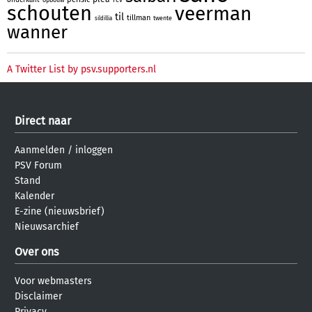
schouten
veerman
til
tillman
twente
sildillia
wanner
A Twitter List by psv.supporters.nl
Direct naar
Aanmelden
/
inloggen
PSV Forum
Stand
Kalender
E-zine (nieuwsbrief)
Nieuwsarchief
Over ons
Voor webmasters
Disclaimer
Privacy