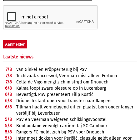
Laatste nieuws
7/
8
Van Ginkel en Pröpper terug bij PSV
7/
8
Tuchtzaak succesvol, Veerman mist alleen Fortuna
7/
8
Celta de Vigo mengt zich in strijd om Driouech
6/
8
Kalma loopt zware blessure op in Luxemburg
6/
8
Bevestigd: PSV presenteert Filip Kostić
6/
8
Driouech staat open voor transfer naar Rangers
6/
8
Tillman haalt vernietigend uit en plaatst bom onder langer
verblijf bij Leverkusen
5/
8
PSV en Veerman weigeren schikkingsvoorstel
5/
8
Bouhoudane vervolgt carrière bij SC Cambuur
5/
8
Rangers FC meldt zich bij PSV voor Driouech
5/
8
Inter moet dokken voor Perišić, clausule geldt alleen voor