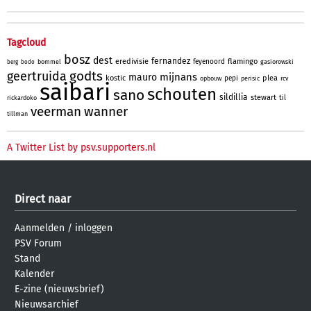
Tagcloud
bosz
dest
fernandez
eredivisie
flamingo
feyenoord
bommel
gasiorowski
berg
bodo
godts
geertruida
mijnans
mauro
kostic
plea
pepi
opbouw
perisic
rcv
saibari
schouten
sano
sildillia
stewart
til
rickardoko
veerman
wanner
tillman
A Twitter List by psv.supporters.nl
Direct naar
Aanmelden
/
inloggen
PSV Forum
Stand
Kalender
E-zine (nieuwsbrief)
Nieuwsarchief