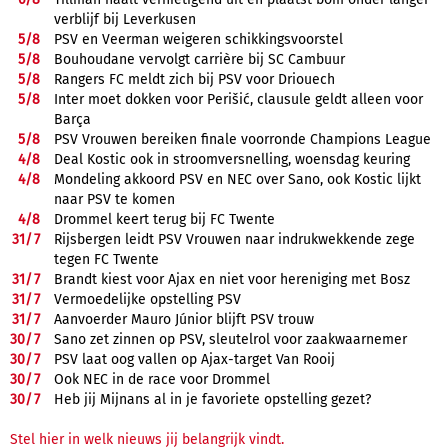
verblijf bij Leverkusen
5/
8
PSV en Veerman weigeren schikkingsvoorstel
5/
8
Bouhoudane vervolgt carrière bij SC Cambuur
5/
8
Rangers FC meldt zich bij PSV voor Driouech
5/
8
Inter moet dokken voor Perišić, clausule geldt alleen voor
Barça
5/
8
PSV Vrouwen bereiken finale voorronde Champions League
4/
8
Deal Kostic ook in stroomversnelling, woensdag keuring
4/
8
Mondeling akkoord PSV en NEC over Sano, ook Kostic lijkt
naar PSV te komen
4/
8
Drommel keert terug bij FC Twente
31/
7
Rijsbergen leidt PSV Vrouwen naar indrukwekkende zege
tegen FC Twente
31/
7
Brandt kiest voor Ajax en niet voor hereniging met Bosz
31/
7
Vermoedelijke opstelling PSV
31/
7
Aanvoerder Mauro Júnior blijft PSV trouw
30/
7
Sano zet zinnen op PSV, sleutelrol voor zaakwaarnemer
30/
7
PSV laat oog vallen op Ajax-target Van Rooij
30/
7
Ook NEC in de race voor Drommel
30/
7
Heb jij Mijnans al in je favoriete opstelling gezet?
Stel hier in welk nieuws jij belangrijk vindt.