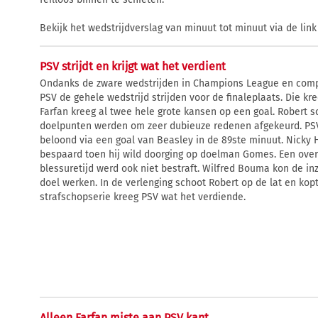
Bekijk het wedstrijdverslag van minuut tot minuut via de lin
PSV strijdt en krijgt wat het verdient
Ondanks de zware wedstrijden in Champions League en compe
PSV de gehele wedstrijd strijden voor de finaleplaats. Die kr
Farfan kreeg al twee hele grote kansen op een goal. Robert s
doelpunten werden om zeer dubieuze redenen afgekeurd. PSV
beloond via een goal van Beasley in de 89ste minuut. Nicky H
bespaard toen hij wild doorging op doelman Gomes. Een over
blessuretijd werd ook niet bestraft. Wilfred Bouma kon de in
doel werken. In de verlenging schoot Robert op de lat en kopte
strafschopserie kreeg PSV wat het verdiende.
Alleen Farfan miste aan PSV kant