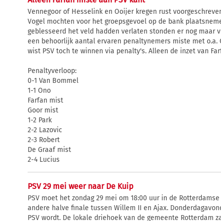
Vennegoor of Hesselink en Ooijer kregen rust voorgeschreve
Vogel mochten voor het groepsgevoel op de bank plaatsnem
geblesseerd het veld hadden verlaten stonden er nog maar vi
een behoorlijk aantal ervaren penaltynemers miste met o.a. 
wist PSV toch te winnen via penalty's. Alleen de inzet van Far
Penaltyverloop:
0-1 Van Bommel
1-1 Ono
Farfan mist
Goor mist
1-2 Park
2-2 Lazovic
2-3 Robert
De Graaf mist
2-4 Lucius
PSV 29 mei weer naar De Kuip
PSV moet het zondag 29 mei om 18:00 uur in de Rotterdams
andere halve finale tussen Willem II en Ajax. Donderdagavon
PSV wordt. De lokale driehoek van de gemeente Rotterdam za