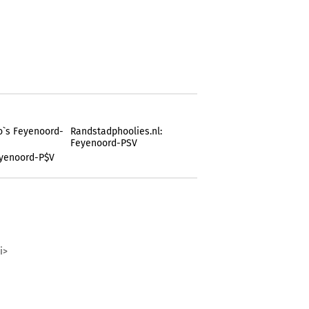
o`s Feyenoord-
Randstadphoolies.nl:
Feyenoord-PSV
eyenoord-P$V
i>