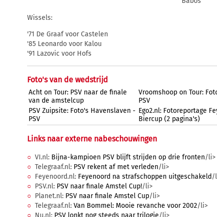
Babos
Wissels:
'71 De Graaf voor Castelen
'85 Leonardo voor Kalou
'91 Lazovic voor Hofs
Foto's van de wedstrijd
Acht on Tour: PSV naar de finale
Vroomshoop on Tour: Fot
van de amstelcup
PSV
PSV Zuipsite: Foto's Havenslaven -
Ego2.nl: Fotoreportage F
PSV
Biercup (2 pagina's)
Links naar externe nabeschouwingen
VI.nl:
Bijna-kampioen PSV blijft strijden op drie fronten
/li>
Telegraaf.nl:
PSV rekent af met verleden
/li>
Feyenoord.nl:
Feyenoord na strafschoppen uitgeschakeld
/l
PSV.nl:
PSV naar finale Amstel Cup!
/li>
Planet.nl:
PSV naar finale Amstel Cup
/li>
Telegraaf.nl:
Van Bommel: Mooie revanche voor 2002
/li>
Nu.nl:
PSV lonkt nog steeds naar trilogie
/li>