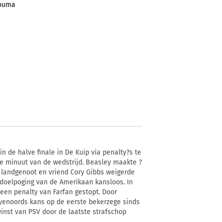
Bouma
n de halve finale in De Kuip via penalty?s te
de minuut van de wedstrijd. Beasley maakte ?
n landgenoot en vriend Cory Gibbs weigerde
doelpoging van de Amerikaan kansloos. In
 een penalty van Farfan gestopt. Door
eyenoords kans op de eerste bekerzege sinds
winst van PSV door de laatste strafschop