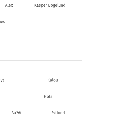
Alex
Kasper Bogelund
mes
yt
Kalou
Hofs
Sa?di
?stlund