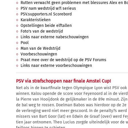
Rutten verwacht geen problemen met blessures Alex en 
PSV nam wedstrijd w?l serieus
PSV.supporters.nl Scorebord
Karakteristieken
Opstellingen beide elftallen
Foto's van de wedstrijd
Links naar externe nabeschouwingen
Pool
Man van de Wedstrijd
Voorbeschouwingen
Praat mee over de wedstrijd op de PSV Forums
Links naar externe voorbeschouwingen
PSV via strafschoppen naar finale Amstel Cup!
Net als in de kwartfinale tegen Olympique Lyon wist PSV ook i
winnen. Kalou opende de score voor Feyenoord al in de vier
la Pierre van Hooijdonk de gelijkmaker in de 89e minuut. Zij
de bal weg te rossen. Doelman Babos was hierdoor op de 2e 
de verlenging werd niet meer gescoord. In de penalty?s werd
missers van Bart Goor (lat) en Edwin de Graaf (over) werd F
tien jaar ontnomen. Theo Lucius zorgde uiteindelijk voor de 
feilloos binnen te schieten.