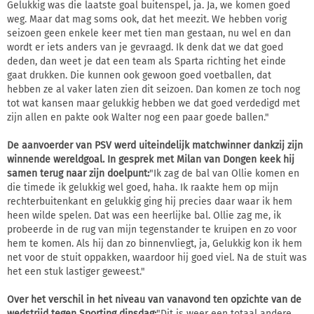
Gelukkig was die laatste goal buitenspel, ja. Ja, we komen goed
weg. Maar dat mag soms ook, dat het meezit. We hebben vorig
seizoen geen enkele keer met tien man gestaan, nu wel en dan
wordt er iets anders van je gevraagd. Ik denk dat we dat goed
deden, dan weet je dat een team als Sparta richting het einde
gaat drukken. Die kunnen ook gewoon goed voetballen, dat
hebben ze al vaker laten zien dit seizoen. Dan komen ze toch nog
tot wat kansen maar gelukkig hebben we dat goed verdedigd met
zijn allen en pakte ook Walter nog een paar goede ballen."
De aanvoerder van PSV werd uiteindelijk matchwinner dankzij zijn
winnende wereldgoal. In gesprek met Milan van Dongen keek hij
samen terug naar zijn doelpunt:
"Ik zag de bal van Ollie komen en
die timede ik gelukkig wel goed, haha. Ik raakte hem op mijn
rechterbuitenkant en gelukkig ging hij precies daar waar ik hem
heen wilde spelen. Dat was een heerlijke bal. Ollie zag me, ik
probeerde in de rug van mijn tegenstander te kruipen en zo voor
hem te komen. Als hij dan zo binnenvliegt, ja, Gelukkig kon ik hem
net voor de stuit oppakken, waardoor hij goed viel. Na de stuit was
het een stuk lastiger geweest."
Over het verschil in het niveau van vanavond ten opzichte van de
wedstrijd tegen Sporting dinsdag:
"Dit is weer een totaal andere