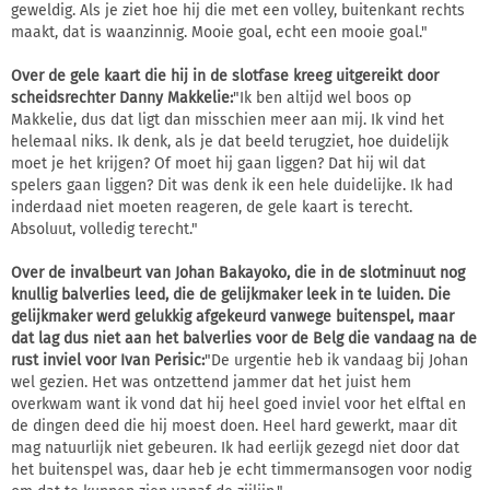
geweldig. Als je ziet hoe hij die met een volley, buitenkant rechts
maakt, dat is waanzinnig. Mooie goal, echt een mooie goal."
Over de gele kaart die hij in de slotfase kreeg uitgereikt door
scheidsrechter Danny Makkelie:
"Ik ben altijd wel boos op
Makkelie, dus dat ligt dan misschien meer aan mij. Ik vind het
helemaal niks. Ik denk, als je dat beeld terugziet, hoe duidelijk
moet je het krijgen? Of moet hij gaan liggen? Dat hij wil dat
spelers gaan liggen? Dit was denk ik een hele duidelijke. Ik had
inderdaad niet moeten reageren, de gele kaart is terecht.
Absoluut, volledig terecht."
Over de invalbeurt van Johan Bakayoko, die in de slotminuut nog
knullig balverlies leed, die de gelijkmaker leek in te luiden. Die
gelijkmaker werd gelukkig afgekeurd vanwege buitenspel, maar
dat lag dus niet aan het balverlies voor de Belg die vandaag na de
rust inviel voor Ivan Perisic:
"De urgentie heb ik vandaag bij Johan
wel gezien. Het was ontzettend jammer dat het juist hem
overkwam want ik vond dat hij heel goed inviel voor het elftal en
de dingen deed die hij moest doen. Heel hard gewerkt, maar dit
mag natuurlijk niet gebeuren. Ik had eerlijk gezegd niet door dat
het buitenspel was, daar heb je echt timmermansogen voor nodig