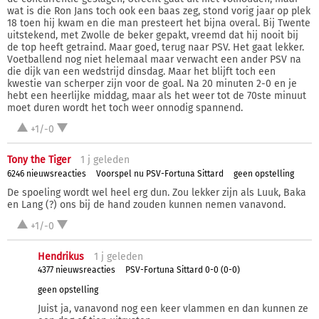
wat is die Ron Jans toch ook een baas zeg, stond vorig jaar op plek
18 toen hij kwam en die man presteert het bijna overal. Bij Twente
uitstekend, met Zwolle de beker gepakt, vreemd dat hij nooit bij
de top heeft getraind. Maar goed, terug naar PSV. Het gaat lekker.
Voetballend nog niet helemaal maar verwacht een ander PSV na
die dijk van een wedstrijd dinsdag. Maar het blijft toch een
kwestie van scherper zijn voor de goal. Na 20 minuten 2-0 en je
hebt een heerlijke middag, maar als het weer tot de 70ste minuut
moet duren wordt het toch weer onnodig spannend.
+1/-0
Tony the Tiger
1 j
geleden
6246 nieuwsreacties
Voorspel nu PSV-Fortuna Sittard
geen opstelling
De spoeling wordt wel heel erg dun. Zou lekker zijn als Luuk, Baka
en Lang (?) ons bij de hand zouden kunnen nemen vanavond.
+1/-0
Hendrikus
1 j
geleden
4377 nieuwsreacties
PSV-Fortuna Sittard 0-0 (0-0)
geen opstelling
Juist ja, vanavond nog een keer vlammen en dan kunnen ze