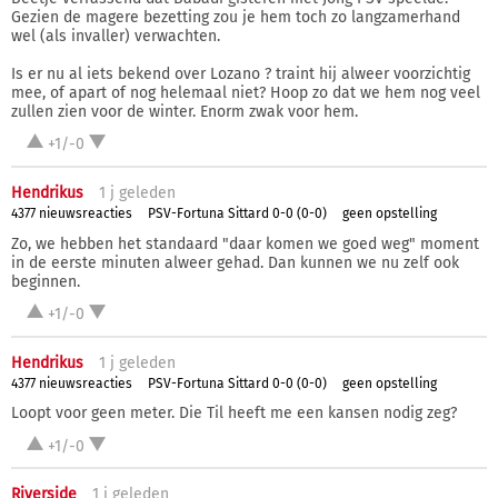
Gezien de magere bezetting zou je hem toch zo langzamerhand
wel (als invaller) verwachten.
Is er nu al iets bekend over Lozano ? traint hij alweer voorzichtig
mee, of apart of nog helemaal niet? Hoop zo dat we hem nog veel
zullen zien voor de winter. Enorm zwak voor hem.
+1/-0
Hendrikus
1 j
geleden
4377 nieuwsreacties
PSV-Fortuna Sittard 0-0 (0-0)
geen opstelling
Zo, we hebben het standaard "daar komen we goed weg" moment
in de eerste minuten alweer gehad. Dan kunnen we nu zelf ook
beginnen.
+1/-0
Hendrikus
1 j
geleden
4377 nieuwsreacties
PSV-Fortuna Sittard 0-0 (0-0)
geen opstelling
Loopt voor geen meter. Die Til heeft me een kansen nodig zeg?
+1/-0
Riverside
1 j
geleden