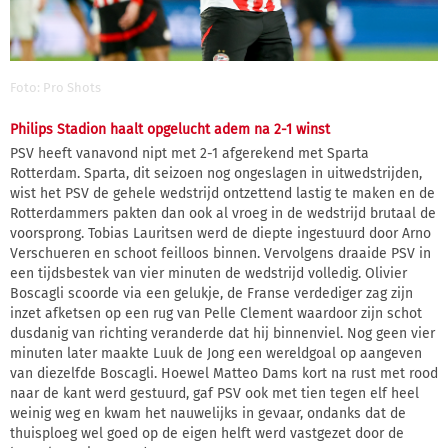
Foto: Pro Shots
Philips Stadion haalt opgelucht adem na 2-1 winst
PSV heeft vanavond nipt met 2-1 afgerekend met Sparta
Rotterdam. Sparta, dit seizoen nog ongeslagen in uitwedstrijden,
wist het PSV de gehele wedstrijd ontzettend lastig te maken en de
Rotterdammers pakten dan ook al vroeg in de wedstrijd brutaal de
voorsprong. Tobias Lauritsen werd de diepte ingestuurd door Arno
Verschueren en schoot feilloos binnen. Vervolgens draaide PSV in
een tijdsbestek van vier minuten de wedstrijd volledig. Olivier
Boscagli scoorde via een gelukje, de Franse verdediger zag zijn
inzet afketsen op een rug van Pelle Clement waardoor zijn schot
dusdanig van richting veranderde dat hij binnenviel. Nog geen vier
minuten later maakte Luuk de Jong een wereldgoal op aangeven
van diezelfde Boscagli. Hoewel Matteo Dams kort na rust met rood
naar de kant werd gestuurd, gaf PSV ook met tien tegen elf heel
weinig weg en kwam het nauwelijks in gevaar, ondanks dat de
thuisploeg wel goed op de eigen helft werd vastgezet door de