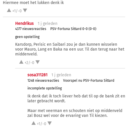
Hiermee moet het lukken denk ik
+1/-0
Hendrikus
1 j
geleden
4377 nieuwsreacties
PSV-Fortuna Sittard 0-0 (0-0)
geen opstelling
Karsdorp, Perisic en Saibari zou je dan kunnen wisselen
voor Mauro, Lang en Baka na een uur. Til dan terug naar het
middenveld.
+2/-0
sosa311281
1 j
geleden
1248 nieuwsreacties
Voorspel nu PSV-Fortuna Sittard
incomplete opstelling
Ik denk dat ik toch liever heb dat til op de bank zit en
later gebracht wordt.
Maar met veerman en schouten niet op middenveld
zal Bosz wel voor de ervaring van Til kiezen.
+1/-0