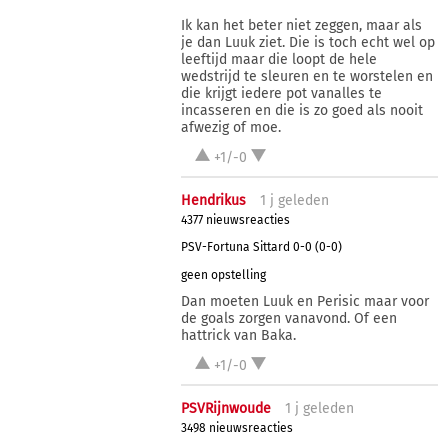
Ik kan het beter niet zeggen, maar als
je dan Luuk ziet. Die is toch echt wel op
leeftijd maar die loopt de hele
wedstrijd te sleuren en te worstelen en
die krijgt iedere pot vanalles te
incasseren en die is zo goed als nooit
afwezig of moe.
+1/-0
Hendrikus
1 j
geleden
4377 nieuwsreacties
PSV-Fortuna Sittard 0-0 (0-0)
geen opstelling
Dan moeten Luuk en Perisic maar voor
de goals zorgen vanavond. Of een
hattrick van Baka.
+1/-0
PSVRijnwoude
1 j
geleden
3498 nieuwsreacties