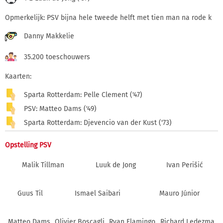
Opmerkelijk: PSV bijna hele tweede helft met tien man na rode k
Danny Makkelie
35.200 toeschouwers
Kaarten:
Sparta Rotterdam: Pelle Clement ('47)
PSV: Matteo Dams ('49)
Sparta Rotterdam: Djevencio van der Kust ('73)
Opstelling PSV
Malik Tillman
Luuk de Jong
Ivan Perišić
Guus Til
Ismael Saibari
Mauro Júnior
Matteo Dams
Olivier Boscagli
Ryan Flamingo
Richard Ledezma