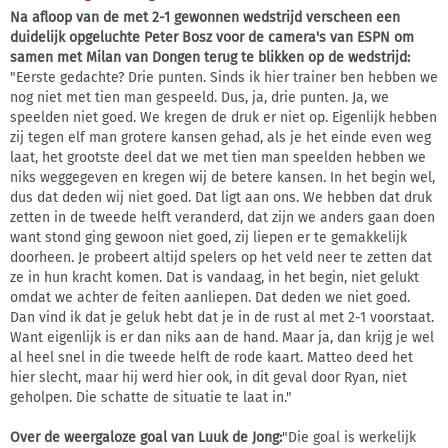
Na afloop van de met 2-1 gewonnen wedstrijd verscheen een
duidelijk opgeluchte Peter Bosz voor de camera's van ESPN om
samen met Milan van Dongen terug te blikken op de wedstrijd:
"Eerste gedachte? Drie punten. Sinds ik hier trainer ben hebben we
nog niet met tien man gespeeld. Dus, ja, drie punten. Ja, we
speelden niet goed. We kregen de druk er niet op. Eigenlijk hebben
zij tegen elf man grotere kansen gehad, als je het einde even weg
laat, het grootste deel dat we met tien man speelden hebben we
niks weggegeven en kregen wij de betere kansen. In het begin wel,
dus dat deden wij niet goed. Dat ligt aan ons. We hebben dat druk
zetten in de tweede helft veranderd, dat zijn we anders gaan doen
want stond ging gewoon niet goed, zij liepen er te gemakkelijk
doorheen. Je probeert altijd spelers op het veld neer te zetten dat
ze in hun kracht komen. Dat is vandaag, in het begin, niet gelukt
omdat we achter de feiten aanliepen. Dat deden we niet goed.
Dan vind ik dat je geluk hebt dat je in de rust al met 2-1 voorstaat.
Want eigenlijk is er dan niks aan de hand. Maar ja, dan krijg je wel
al heel snel in die tweede helft de rode kaart. Matteo deed het
hier slecht, maar hij werd hier ook, in dit geval door Ryan, niet
geholpen. Die schatte de situatie te laat in."
Over de weergaloze goal van Luuk de Jong:
"Die goal is werkelijk