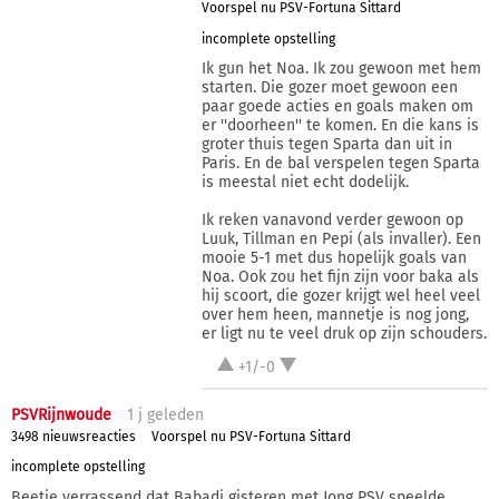
Voorspel nu PSV-Fortuna Sittard
incomplete opstelling
Ik gun het Noa. Ik zou gewoon met hem
starten. Die gozer moet gewoon een
paar goede acties en goals maken om
er ''doorheen'' te komen. En die kans is
groter thuis tegen Sparta dan uit in
Paris. En de bal verspelen tegen Sparta
is meestal niet echt dodelijk.
Ik reken vanavond verder gewoon op
Luuk, Tillman en Pepi (als invaller). Een
mooie 5-1 met dus hopelijk goals van
Noa. Ook zou het fijn zijn voor baka als
hij scoort, die gozer krijgt wel heel veel
over hem heen, mannetje is nog jong,
er ligt nu te veel druk op zijn schouders.
+1/-0
PSVRijnwoude
1 j
geleden
3498 nieuwsreacties
Voorspel nu PSV-Fortuna Sittard
incomplete opstelling
Beetje verrassend dat Babadi gisteren met Jong PSV speelde.