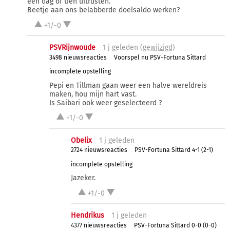
een dag of tien uitrusten.
Beetje aan ons belabberde doelsaldo werken?
+1/-0
PSVRijnwoude
1 j
geleden (
gewijzigd
)
3498 nieuwsreacties
Voorspel nu PSV-Fortuna Sittard
incomplete opstelling
Pepi en Tillman gaan weer een halve wereldreis
maken, hou mijn hart vast.
Is Saibari ook weer geselecteerd ?
+1/-0
Obelix
1 j
geleden
2724 nieuwsreacties
PSV-Fortuna Sittard 4-1 (2-1)
incomplete opstelling
Jazeker.
+1/-0
Hendrikus
1 j
geleden
4377 nieuwsreacties
PSV-Fortuna Sittard 0-0 (0-0)