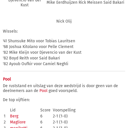
Djevencio van der
Mike Eerdhuijzen
Rick Meissen
Said Bakari
Kust
Nick Olij
Wissels:
'41 Shunsuke Mito voor Tobias Lauritsen
'68 Joshua Kitolano voor Pelle Clement
'82 Mike Kleijn voor Djevencio van der Kust
'82 Boyd Reith voor Said Bakari
'82 Ayoub Oufkir voor Camiel Neghli
Pool
De ruststand en uitslag van deze wedstrijd is door geen van de
deelnemers aan de
Pool
goed voorspeld.
De top vijftien:
Lid
Score
Voorspelling
1
Berg
6
2-1 (1-0)
2
Magliore
6
2-1 (1-0)