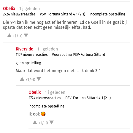
Obelix
1 j
geleden
2724 nieuwsreacties
PSV-Fortuna Sittard 4-1 (2-1)
incomplete opstelling
Die 9-1 kan ik me nog actief herinneren. Ed de Goeij in de goal bij
sparta dat toen echt geen misselijk elftal had.
+1/-0
Riverside
1 j
geleden
1157 nieuwsreacties
Voorspel nu PSV-Fortuna Sittard
geen opstelling
Maar dat word het morgen niet….. ik denk 3-1
+1/-0
Obelix
1 j
geleden
2724 nieuwsreacties
PSV-Fortuna Sittard 4-1 (2-1)
incomplete opstelling
Ik ook
+1/-0