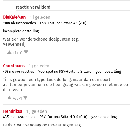
reactie verwijderd
DieKaleMan
1 j
geleden
1108 nieuwsreacties
PSV-Fortuna Sittard 4-1 (2-0)
incomplete opstelling
Wat een wonderschone doelpunten zeg.
Verwennerij
+1/-0
Corinthians
1 j
geleden
493 nieuwsreacties
Voorspel nu PSV-Fortuna Sittard
geen opstelling
Til is gewoon een type Luuk de Jong, maar dan een soort
achterneefje van hem die heel graag wil..kan gewoon niet mee op
dit niveau
+3/-1
Hendrikus
1 j
geleden
4377 nieuwsreacties
PSV-Fortuna Sittard 0-0 (0-0)
geen opstelling
Perisic valt vandaag ook zwaar tegen zeg.