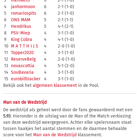
3
meniketti
6
2-1 (1-0)
4
janhormoon
6
2-1 (1-0)
5
romariospits
6
2-1 (1-0)
6
ONS MAM
5
2-1 (1-1)
7
Hendrikus
5
4-1 (2-1)
8
PSV-Miep
4
3-1 (1-0)
9
King Cobra
4
4-1 (1-0)
10
M A T T H I J S
4
2-0 (1-0)
11
Topper2020
4
3-1 (1-0)
12
ReserveBelg
4
2-0 (1-0)
13
novascottia
4
5-1 (2-0)
14
SouBavaria
4
3-1 (1-0)
15
eurobilltracker
4
3-1 (1-0)
Bekijk ook het
algemeen klassement
in de Pool.
Man van de Wedstrijd
De wedstrijd als geheel werd door de fans gewaardeerd met een
5.93
. Hieronder is de uitslag van de Man of the Match verkiezing
van deze wedstrijd weergegeven. Achter elke spelersnaam staat
tussen haakjes het aantal stemmen en de daarmee behaalde
score voor het
Man van de Wedstrijd
klassement.