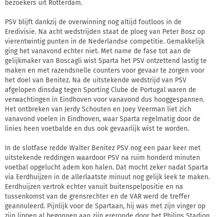
bezoekers uit Rotterdam.
PSV blijft dankzij de overwinning nog altijd foutloos in de
Eredivisie. Na acht wedstrijden staat de ploeg van Peter Bosz op
vierentwintig punten in de Nederlandse competitie. Gemakkelijk
ging het vanavond echter niet. Met name de fase tot aan de
gelijkmaker van Boscagli wist Sparta het PSV ontzettend lastig te
maken en met razendsnelle counters voor gevaar te zorgen voor
het doel van Benitez. Na de uitstekende wedstrijd van PSV
afgelopen dinsdag tegen Sporting Clube de Portugal waren de
verwachtingen in Eindhoven voor vanavond dus hooggespannen.
Het ontbreken van Jerdy Schouten en Joey Veerman liet zich
vanavond voelen in Eindhoven, waar Sparta regelmatig door de
linies heen voetbalde en dus ook gevaarlijk wist te worden.
In de slotfase redde Walter Benitez PSV nog een paar keer met
uitstekende reddingen waardoor PSV na ruim honderd minuten
voetbal opgelucht adem kon halen. Dat mocht zeker nadat Sparta
via Eerdhuijzen in de allerlaatste minuut nog gelijk leek te maken.
Eerdhuijzen vertrok echter vanuit buitenspelpositie en na
tussenkomst van de grensrechter en de VAR werd de treffer
geannuleerd. Pijnlijk voor de Spartaan, hij was met zijn vinger op
zijn lippen al begonnen aan zijn ereronde door het Philips Stadion.