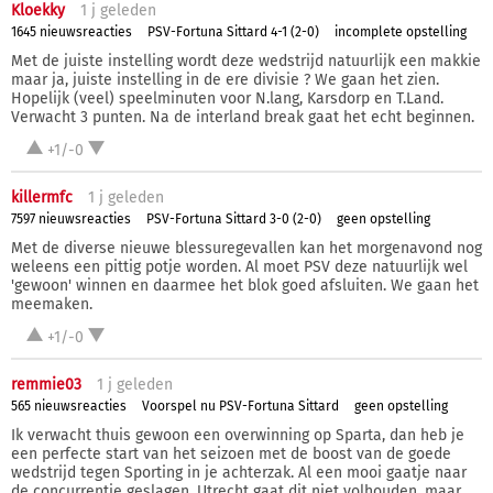
Kloekky
1 j
geleden
1645 nieuwsreacties
PSV-Fortuna Sittard 4-1 (2-0)
incomplete opstelling
Met de juiste instelling wordt deze wedstrijd natuurlijk een makkie
maar ja, juiste instelling in de ere divisie ? We gaan het zien.
Hopelijk (veel) speelminuten voor N.lang, Karsdorp en T.Land.
Verwacht 3 punten. Na de interland break gaat het echt beginnen.
+1/-0
killermfc
1 j
geleden
7597 nieuwsreacties
PSV-Fortuna Sittard 3-0 (2-0)
geen opstelling
Met de diverse nieuwe blessuregevallen kan het morgenavond nog
weleens een pittig potje worden. Al moet PSV deze natuurlijk wel
'gewoon' winnen en daarmee het blok goed afsluiten. We gaan het
meemaken.
+1/-0
remmie03
1 j
geleden
565 nieuwsreacties
Voorspel nu PSV-Fortuna Sittard
geen opstelling
Ik verwacht thuis gewoon een overwinning op Sparta, dan heb je
een perfecte start van het seizoen met de boost van de goede
wedstrijd tegen Sporting in je achterzak. Al een mooi gaatje naar
de concurrentie geslagen, Utrecht gaat dit niet volhouden, maar