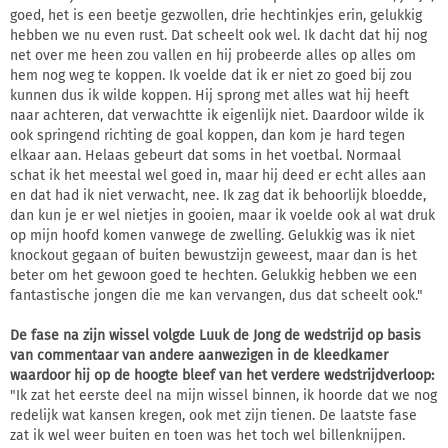
goed, het is een beetje gezwollen, drie hechtinkjes erin, gelukkig
hebben we nu even rust. Dat scheelt ook wel. Ik dacht dat hij nog
net over me heen zou vallen en hij probeerde alles op alles om
hem nog weg te koppen. Ik voelde dat ik er niet zo goed bij zou
kunnen dus ik wilde koppen. Hij sprong met alles wat hij heeft
naar achteren, dat verwachtte ik eigenlijk niet. Daardoor wilde ik
ook springend richting de goal koppen, dan kom je hard tegen
elkaar aan. Helaas gebeurt dat soms in het voetbal. Normaal
schat ik het meestal wel goed in, maar hij deed er echt alles aan
en dat had ik niet verwacht, nee. Ik zag dat ik behoorlijk bloedde,
dan kun je er wel nietjes in gooien, maar ik voelde ook al wat druk
op mijn hoofd komen vanwege de zwelling. Gelukkig was ik niet
knockout gegaan of buiten bewustzijn geweest, maar dan is het
beter om het gewoon goed te hechten. Gelukkig hebben we een
fantastische jongen die me kan vervangen, dus dat scheelt ook."
De fase na zijn wissel volgde Luuk de Jong de wedstrijd op basis
van commentaar van andere aanwezigen in de kleedkamer
waardoor hij op de hoogte bleef van het verdere wedstrijdverloop:
"Ik zat het eerste deel na mijn wissel binnen, ik hoorde dat we nog
redelijk wat kansen kregen, ook met zijn tienen. De laatste fase
zat ik wel weer buiten en toen was het toch wel billenknijpen.