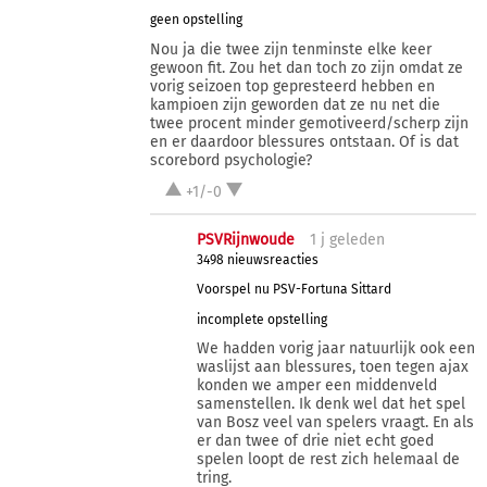
geen opstelling
Nou ja die twee zijn tenminste elke keer
gewoon fit. Zou het dan toch zo zijn omdat ze
vorig seizoen top gepresteerd hebben en
kampioen zijn geworden dat ze nu net die
twee procent minder gemotiveerd/scherp zijn
en er daardoor blessures ontstaan. Of is dat
scorebord psychologie?
+1/-0
PSVRijnwoude
1 j
geleden
3498 nieuwsreacties
Voorspel nu PSV-Fortuna Sittard
incomplete opstelling
We hadden vorig jaar natuurlijk ook een
waslijst aan blessures, toen tegen ajax
konden we amper een middenveld
samenstellen. Ik denk wel dat het spel
van Bosz veel van spelers vraagt. En als
er dan twee of drie niet echt goed
spelen loopt de rest zich helemaal de
tring.