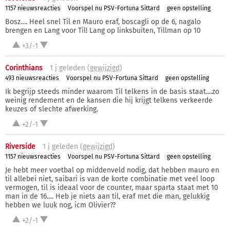
1157 nieuwsreacties
Voorspel nu PSV-Fortuna Sittard
geen opstelling
Bosz…. Heel snel Til en Mauro eraf, boscagli op de 6, nagalo
brengen en Lang voor Til! Lang op linksbuiten, Tillman op 10
+3/-1
Corinthians
1 j
geleden (
gewijzigd
)
493 nieuwsreacties
Voorspel nu PSV-Fortuna Sittard
geen opstelling
Ik begrijp steeds minder waarom Til telkens in de basis staat....zo
weinig rendement en de kansen die hij krijgt telkens verkeerde
keuzes of slechte afwerking.
+2/-1
Riverside
1 j
geleden (
gewijzigd
)
1157 nieuwsreacties
Voorspel nu PSV-Fortuna Sittard
geen opstelling
Je hebt meer voetbal op middenveld nodig, dat hebben mauro en
til allebei niet, saibari is van de korte combinatie met veel loop
vermogen, til is ideaal voor de counter, maar sparta staat met 10
man in de 16…. Heb je niets aan til, eraf met die man, gelukkig
hebben we luuk nog, icm Olivier??
+2/-1