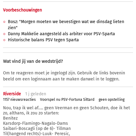
Voorbeschouwingen
Bosz: "Morgen moeten we bevestigen wat we dinsdag lieten
zien"
Danny Makkelie aangesteld als arbiter voor PSV-Sparta
Historische balans PSV tegen Sparta
Wat vind jij van de wedstrijd?
Om te reageren moet je ingelogd zijn. Gebruik de links bovenin
beeld om een loginnaam aan te maken danwel in te loggen.
Riverside
1 j
geleden
1157 nieuwsreacties
Voorspel nu PSV-Fortuna Sittard
geen opstelling
Nou, trap ik wel af….. geen Veerman en geen Schouten, doe ik het
zo, althans, ik zou zo starten:
Benitez
Karsdorp-Flamingo-Nagalo-Dams
Saibari-Boscagli (op de 6)- Tillman
Til(hangend rechts)-Luuk- Peresic,