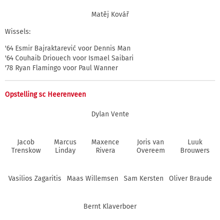
Matěj Kovář
Wissels:
'64 Esmir Bajraktarević voor Dennis Man
'64 Couhaib Driouech voor Ismael Saibari
'78 Ryan Flamingo voor Paul Wanner
Opstelling sc Heerenveen
Dylan Vente
Jacob
Marcus
Maxence
Joris van
Luuk
Trenskow
Linday
Rivera
Overeem
Brouwers
Vasilios Zagaritis
Maas Willemsen
Sam Kersten
Oliver Braude
Bernt Klaverboer