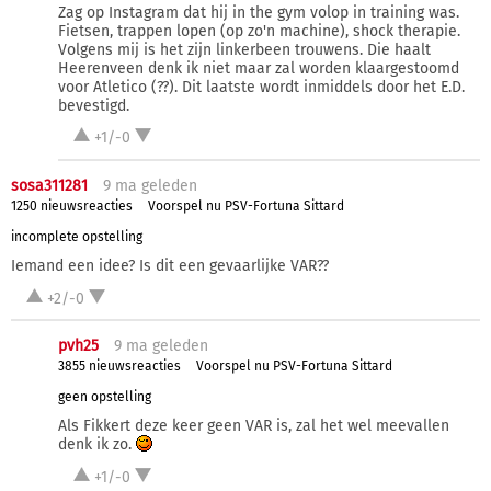
Zag op Instagram dat hij in the gym volop in training was.
Fietsen, trappen lopen (op zo'n machine), shock therapie.
Volgens mij is het zijn linkerbeen trouwens. Die haalt
Heerenveen denk ik niet maar zal worden klaargestoomd
voor Atletico (??). Dit laatste wordt inmiddels door het E.D.
bevestigd.
+1/-0
sosa311281
9 ma
geleden
1250 nieuwsreacties
Voorspel nu PSV-Fortuna Sittard
incomplete opstelling
Iemand een idee? Is dit een gevaarlijke VAR??
+2/-0
pvh25
9 ma
geleden
3855 nieuwsreacties
Voorspel nu PSV-Fortuna Sittard
geen opstelling
Als Fikkert deze keer geen VAR is, zal het wel meevallen
denk ik zo.
+1/-0