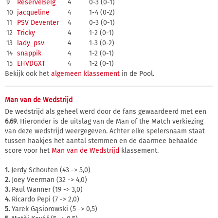
9
ReserveBelg
4
0-3 (0-1)
10
jacqueline
4
1-4 (0-2)
11
PSV Deventer
4
0-3 (0-1)
12
Tricky
4
1-2 (0-1)
13
lady_psv
4
1-3 (0-2)
14
snappik
4
1-2 (0-1)
15
EHVDGXT
4
1-2 (0-1)
Bekijk ook het
algemeen klassement
in de Pool.
Man van de Wedstrijd
De wedstrijd als geheel werd door de fans gewaardeerd met een
6.69
. Hieronder is de uitslag van de Man of the Match verkiezing
van deze wedstrijd weergegeven. Achter elke spelersnaam staat
tussen haakjes het aantal stemmen en de daarmee behaalde
score voor het
Man van de Wedstrijd
klassement.
1.
Jerdy Schouten (43 -> 5,0)
2.
Joey Veerman (32 -> 4,0)
3.
Paul Wanner (19 -> 3,0)
4.
Ricardo Pepi (7 -> 2,0)
5.
Yarek Gąsiorowski (5 -> 0,5)