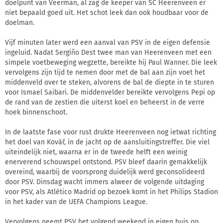
doelpunt van Veerman, al zag de keeper van SC Heerenveen er
niet bepaald goed uit. Het schot leek dan ook houdbaar voor de
doelman.
Vijf minuten later werd een aanval van PSV in de eigen defensie
ingeluid. Nadat Sergiño Dest twee man van Heerenveen met een
simpele voetbeweging wegzette, bereikte hij Paul Wanner. Die leek
vervolgens zijn tijd te nemen door met de bal aan zijn voet het
middenveld over te steken, alvorens de bal de diepte in te sturen
voor Ismael Saibari. De middenvelder bereikte vervolgens Pepi op
de rand van de zestien die uiterst koel en beheerst in de verre
hoek binnenschoot.
In de laatste fase voor rust drukte Heerenveen nog ietwat richting
het doel van Kovář, in de jacht op de aansluitingstreffer. Die viel
uiteindelijk niet, waarna er in de tweede helft een weinig
enerverend schouwspel ontstond. PSV bleef daarin gemakkelijk
overeind, waarbij de voorsprong duidelijk werd geconsolideerd
door PSV. Dinsdag wacht immers alweer de volgende uitdaging
voor PSV, als Atlético Madrid op bezoek komt in het Philips Stadion
in het kader van de UEFA Champions League.
Vervolgens neemt PSV het volgend weekend in eigen huis op