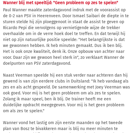
Wanner blij met speeltijd: "Geen probleem op zes te spelen"
Paul Wanner maakte zaterdagavond indruk met de voorassist op
de 0-2 van PSV in Heerenveen. Door Ismael Saibari de diepte in te
sturen stelde hij zijn ploeggenoot in staat de assist te geven op
Ricardo Pepi die vervolgens op vernietigende wijze de trekker
overhaalde om in de verre hoek doel te treffen. En dat terwijl hij
niet op zijn natuurlijke positie speelde: "Het belangrijkste is dat
we gewonnen hebben. Ik heb minuten gemaakt. Dus ik ben blij.
Het is ook onze kwaliteit, denk ik. Onze opbouw van achter naar
voor. Daar zijn we gewoon heel sterk in", zo verklaart Wanner de
doelpunten van PSV zaterdagavond.
Naast Veerman speelde hij een stuk verder naar achteren dan hij
gewend is van zijn eerdere clubs in Duitsland: "Ik heb vandaag als
zes en als acht gespeeld. De samenwerking met Joey Veerman was
ook goed. Voor mij is het geen probleem om als zes te spelen.
Zolang ik maar speel, ben ik blij. De trainer heeft me een
duidelijke opdracht meegegeven. Voor mij is het geen probleem
om als zes te spelen."
Wanner vond het lastig om zijn eerste maanden op het tweede
plan van Bosz te bivakkeren maar is blij nu meer minuten te