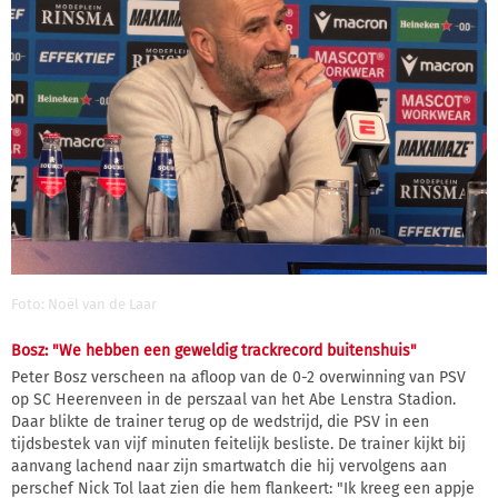
Foto: Noël van de Laar
Bosz: "We hebben een geweldig trackrecord buitenshuis"
Peter Bosz verscheen na afloop van de 0-2 overwinning van PSV
op SC Heerenveen in de perszaal van het Abe Lenstra Stadion.
Daar blikte de trainer terug op de wedstrijd, die PSV in een
tijdsbestek van vijf minuten feitelijk besliste. De trainer kijkt bij
aanvang lachend naar zijn smartwatch die hij vervolgens aan
perschef Nick Tol laat zien die hem flankeert: "Ik kreeg een appje