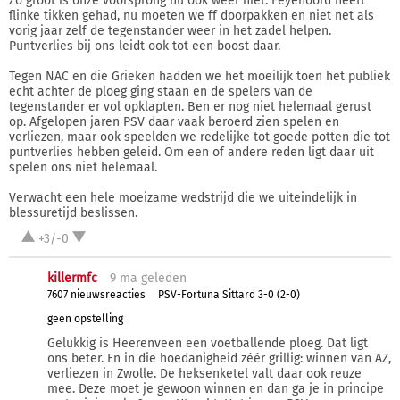
Zo groot is onze voorsprong nu ook weer niet. Feyenoord heeft
flinke tikken gehad, nu moeten we ff doorpakken en niet net als
vorig jaar zelf de tegenstander weer in het zadel helpen.
Puntverlies bij ons leidt ook tot een boost daar.
Tegen NAC en die Grieken hadden we het moeilijk toen het publiek
echt achter de ploeg ging staan en de spelers van de
tegenstander er vol opklapten. Ben er nog niet helemaal gerust
op. Afgelopen jaren PSV daar vaak beroerd zien spelen en
verliezen, maar ook speelden we redelijke tot goede potten die tot
puntverlies hebben geleid. Om een of andere reden ligt daar uit
spelen ons niet helemaal.
Verwacht een hele moeizame wedstrijd die we uiteindelijk in
blessuretijd beslissen.
+3/-0
killermfc
9 ma
geleden
7607 nieuwsreacties
PSV-Fortuna Sittard 3-0 (2-0)
geen opstelling
Gelukkig is Heerenveen een voetballende ploeg. Dat ligt
ons beter. En in die hoedanigheid zéér grillig: winnen van AZ,
verliezen in Zwolle. De heksenketel valt daar ook reuze
mee. Deze moet je gewoon winnen en dan ga je in principe