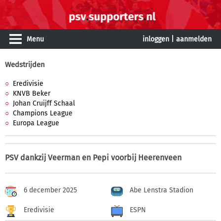
Menu
inloggen
|
aanmelden
Wedstrijden
Eredivisie
KNVB Beker
Johan Cruijff Schaal
Champions League
Europa League
PSV dankzij Veerman en Pepi voorbij Heerenveen
6 december 2025
Abe Lenstra Stadion
Eredivisie
ESPN