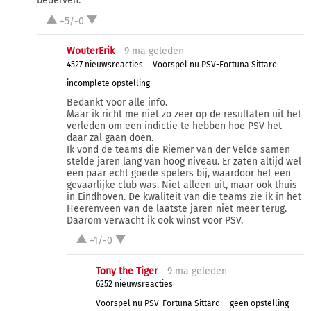
bederven.
+5/-0
WouterErik
9 ma
geleden
4527 nieuwsreacties
Voorspel nu PSV-Fortuna Sittard
incomplete opstelling
Bedankt voor alle info.
Maar ik richt me niet zo zeer op de resultaten uit het
verleden om een indictie te hebben hoe PSV het
daar zal gaan doen.
Ik vond de teams die Riemer van der Velde samen
stelde jaren lang van hoog niveau. Er zaten altijd wel
een paar echt goede spelers bij, waardoor het een
gevaarlijke club was. Niet alleen uit, maar ook thuis
in Eindhoven. De kwaliteit van die teams zie ik in het
Heerenveen van de laatste jaren niet meer terug.
Daarom verwacht ik ook winst voor PSV.
+1/-0
Tony the Tiger
9 ma
geleden
6252 nieuwsreacties
Voorspel nu PSV-Fortuna Sittard
geen opstelling