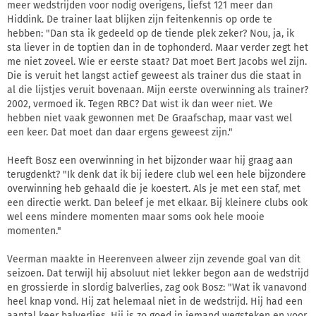
meer wedstrijden voor nodig overigens, liefst 121 meer dan
Hiddink. De trainer laat blijken zijn feitenkennis op orde te
hebben: "Dan sta ik gedeeld op de tiende plek zeker? Nou, ja, ik
sta liever in de toptien dan in de tophonderd. Maar verder zegt het
me niet zoveel. Wie er eerste staat? Dat moet Bert Jacobs wel zijn.
Die is veruit het langst actief geweest als trainer dus die staat in
al die lijstjes veruit bovenaan. Mijn eerste overwinning als trainer?
2002, vermoed ik. Tegen RBC? Dat wist ik dan weer niet. We
hebben niet vaak gewonnen met De Graafschap, maar vast wel
een keer. Dat moet dan daar ergens geweest zijn."
Heeft Bosz een overwinning in het bijzonder waar hij graag aan
terugdenkt? "Ik denk dat ik bij iedere club wel een hele bijzondere
overwinning heb gehaald die je koestert. Als je met een staf, met
een directie werkt. Dan beleef je met elkaar. Bij kleinere clubs ook
wel eens mindere momenten maar soms ook hele mooie
momenten."
Veerman maakte in Heerenveen alweer zijn zevende goal van dit
seizoen. Dat terwijl hij absoluut niet lekker begon aan de wedstrijd
en grossierde in slordig balverlies, zag ook Bosz: "Wat ik vanavond
heel knap vond. Hij zat helemaal niet in de wedstrijd. Hij had een
aantal keer balverlies. Hij is zo goed in iemand wegsteken en voor