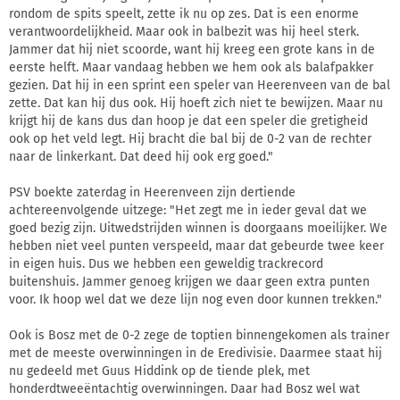
rondom de spits speelt, zette ik nu op zes. Dat is een enorme
verantwoordelijkheid. Maar ook in balbezit was hij heel sterk.
Jammer dat hij niet scoorde, want hij kreeg een grote kans in de
eerste helft. Maar vandaag hebben we hem ook als balafpakker
gezien. Dat hij in een sprint een speler van Heerenveen van de bal
zette. Dat kan hij dus ook. Hij hoeft zich niet te bewijzen. Maar nu
krijgt hij de kans dus dan hoop je dat een speler die gretigheid
ook op het veld legt. Hij bracht die bal bij de 0-2 van de rechter
naar de linkerkant. Dat deed hij ook erg goed."
PSV boekte zaterdag in Heerenveen zijn dertiende
achtereenvolgende uitzege: "Het zegt me in ieder geval dat we
goed bezig zijn. Uitwedstrijden winnen is doorgaans moeilijker. We
hebben niet veel punten verspeeld, maar dat gebeurde twee keer
in eigen huis. Dus we hebben een geweldig trackrecord
buitenshuis. Jammer genoeg krijgen we daar geen extra punten
voor. Ik hoop wel dat we deze lijn nog even door kunnen trekken."
Ook is Bosz met de 0-2 zege de toptien binnengekomen als trainer
met de meeste overwinningen in de Eredivisie. Daarmee staat hij
nu gedeeld met Guus Hiddink op de tiende plek, met
honderdtweeëntachtig overwinningen. Daar had Bosz wel wat