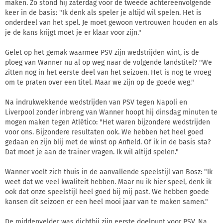
maken. Zo stond hij zaterdag voor de tweede achtereenvolgende
keer in de basis: "Ik denk als speler je altijd wil spelen. Het is
onderdeel van het spel. Je moet gewoon vertrouwen houden en als
je de kans krijgt moet je er klaar voor zijn."
Gelet op het gemak waarmee PSV zijn wedstrijden wint, is de
ploeg van Wanner nu al op weg naar de volgende landstitel? "We
zitten nog in het eerste deel van het seizoen. Het is nog te vroeg
om te praten over een titel. Maar we zijn op de goede weg."
Na indrukwekkende wedstrijden van PSV tegen Napoli en
Liverpool zonder inbreng van Wanner hoopt hij dinsdag minuten te
mogen maken tegen Atlético: "Het waren bijzondere wedstrijden
voor ons. Bijzondere resultaten ook. We hebben het heel goed
gedaan en zijn blij met de winst op Anfield. Of ik in de basis sta?
Dat moet je aan de trainer vragen. Ik wil altijd spelen."
Wanner voelt zich thuis in de aanvallende speelstijl van Bosz: "Ik
weet dat we veel kwaliteit hebben. Maar nu ik hier speel, denk ik
ook dat onze speelstijl heel goed bij mij past. We hebben goede
kansen dit seizoen er een heel mooi jaar van te maken samen."
De middenvelder was dichtbij zijn eerste doelpunt voor PSV. Na