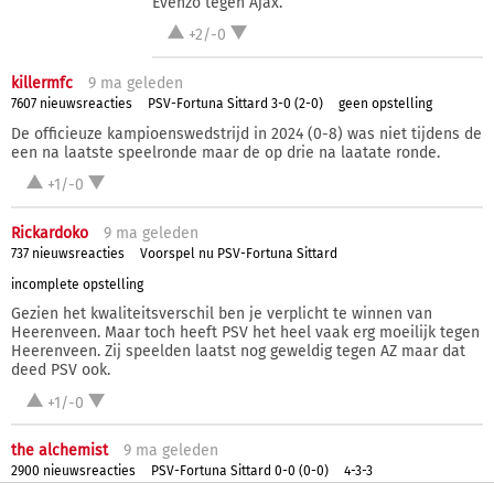
Evenzo tegen Ajax.
+2/-0
killermfc
9 ma
geleden
7607 nieuwsreacties
PSV-Fortuna Sittard 3-0 (2-0)
geen opstelling
De officieuze kampioenswedstrijd in 2024 (0-8) was niet tijdens de
een na laatste speelronde maar de op drie na laatate ronde.
+1/-0
Rickardoko
9 ma
geleden
737 nieuwsreacties
Voorspel nu PSV-Fortuna Sittard
incomplete opstelling
Gezien het kwaliteitsverschil ben je verplicht te winnen van
Heerenveen. Maar toch heeft PSV het heel vaak erg moeilijk tegen
Heerenveen. Zij speelden laatst nog geweldig tegen AZ maar dat
deed PSV ook.
+1/-0
the alchemist
9 ma
geleden
2900 nieuwsreacties
PSV-Fortuna Sittard 0-0 (0-0)
4-3-3