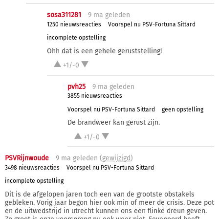
sosa311281
9 ma
geleden
1250 nieuwsreacties
Voorspel nu PSV-Fortuna Sittard
incomplete opstelling
Ohh dat is een gehele geruststelling!
+1/-0
pvh25
9 ma
geleden
3855 nieuwsreacties
Voorspel nu PSV-Fortuna Sittard
geen opstelling
De brandweer kan gerust zijn.
+1/-0
PSVRijnwoude
9 ma
geleden (
gewijzigd
)
3498 nieuwsreacties
Voorspel nu PSV-Fortuna Sittard
incomplete opstelling
Dit is de afgelopen jaren toch een van de grootste obstakels
gebleken. Vorig jaar begon hier ook min of meer de crisis. Deze pot
en de uitwedstrijd in utrecht kunnen ons een flinke dreun geven.