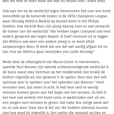
was om mee te doen maar dat was hij helaas niet", aldus Bosz.
Ook was het na de wedstrijd tegen Heerenveen tijd voor een korte
vooruitblik op de komende kraker in de UEFA Champions League,
waar dinsdag Atlético Madrid op bezoek komt in het Philips
Stadion. Hoe bereidt Bosz zijn ploeg daarop voor en wat verwacht
de trainer van die wedstrijd: "We hebben tegen Liverpool ook heel
anders gespeeld dan tegen Napoli. Ik hoef niemand uit te leggen
dat Atlético ook weer een andere ploeg is. Je moet altijd
aanpassingen doen. Ik denk dat ons dat wel aardig afgaat tot nu
toe. Hoe we Atlético gaan bestrijden zien jullie dinsdag."
Mede door de afwezigheid van Mauro Júnior in Heerenveen,
speelde Paul Wanner zijn tweede achtereenvolgende wedstrijd in
de basis naast Joey Veerman op het middenveld. Dat terwijl de
Duitser eigenlijk als tien gewend is te spelen. Bosz was dan ook
opnieuw zeer te spreken over het optreden van Wanner: "Heel
tevreden over. Dat meen ik echt. Ik heb hem veel te weinig
minuten kunnen geven aan het begin van het seizoen. Zo heb ik
het hem ook verteld. Het komt soms in wedstrijden niet uit om
een jongen veel minuten te geven. Dat lukte dus vorige week wel
en nu ook weer. Daar ben ik blij om. We hebben allemaal kunnen
zien hoe goed hij eigenlijk is. Een speler die normaal op tien en