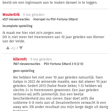
beeld om een loginnaam aan te maken danwel in te loggen.
WouterErik
9 ma
geleden
4527 nieuwsreacties
Voorspel nu PSV-Fortuna Sittard
incomplete opstelling
Ik maak me hier niet zo'n zorgen over.
Dit is niet meer het Heerenveen van 10 jaar geleden van Riemer
van der Velde.
+1/-1
killermfc
9 ma
geleden
7607 nieuwsreacties
PSV-Fortuna Sittard 3-0 (2-0)
geen opstelling
We hebben het niet over 10 jaar geleden natuurlijk. Toen
Gakpo in 2022 de winnende maakte, was dat alweer 10 jaar
geleden. Sedert 2013 (halve finale beker, 1-3) hebben wij
slechts 2× in Heerenveen gewonnen. Een jaar geleden
verloren wij zelfs jammerlijk. Dus een beetje
bescheidenheid zou ons sieren. Daar doet zelfs die
sublieme 0-8 niets aan af. Desalniettemin verwacht ik een
away win. Elk ander resultaat zou mijn lange dagje uit danig