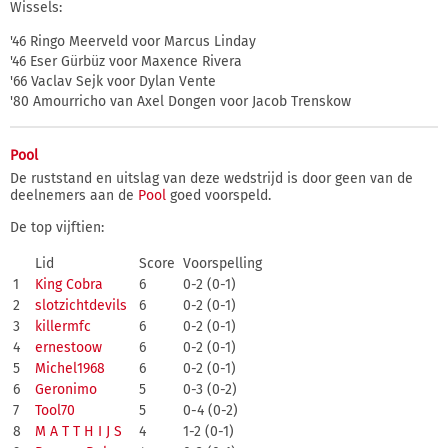
Wissels:
'46 Ringo Meerveld voor Marcus Linday
'46 Eser Gürbüz voor Maxence Rivera
'66 Vaclav Sejk voor Dylan Vente
'80 Amourricho van Axel Dongen voor Jacob Trenskow
Pool
De ruststand en uitslag van deze wedstrijd is door geen van de
deelnemers aan de
Pool
goed voorspeld.
De top vijftien:
Lid
Score
Voorspelling
1
King Cobra
6
0-2 (0-1)
2
slotzichtdevils
6
0-2 (0-1)
3
killermfc
6
0-2 (0-1)
4
ernestoow
6
0-2 (0-1)
5
Michel1968
6
0-2 (0-1)
6
Geronimo
5
0-3 (0-2)
7
Tool70
5
0-4 (0-2)
8
M A T T H I J S
4
1-2 (0-1)