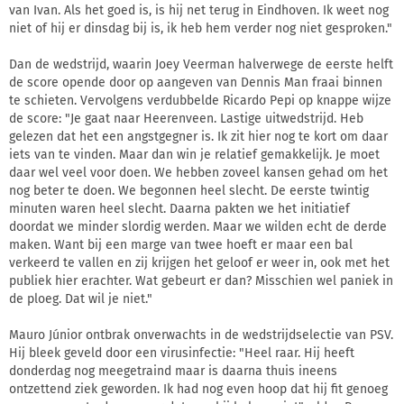
van Ivan. Als het goed is, is hij net terug in Eindhoven. Ik weet nog
niet of hij er dinsdag bij is, ik heb hem verder nog niet gesproken."
Dan de wedstrijd, waarin Joey Veerman halverwege de eerste helft
de score opende door op aangeven van Dennis Man fraai binnen
te schieten. Vervolgens verdubbelde Ricardo Pepi op knappe wijze
de score: "Je gaat naar Heerenveen. Lastige uitwedstrijd. Heb
gelezen dat het een angstgegner is. Ik zit hier nog te kort om daar
iets van te vinden. Maar dan win je relatief gemakkelijk. Je moet
daar wel veel voor doen. We hebben zoveel kansen gehad om het
nog beter te doen. We begonnen heel slecht. De eerste twintig
minuten waren heel slecht. Daarna pakten we het initiatief
doordat we minder slordig werden. Maar we wilden echt de derde
maken. Want bij een marge van twee hoeft er maar een bal
verkeerd te vallen en zij krijgen het geloof er weer in, ook met het
publiek hier erachter. Wat gebeurt er dan? Misschien wel paniek in
de ploeg. Dat wil je niet."
Mauro Júnior ontbrak onverwachts in de wedstrijdselectie van PSV.
Hij bleek geveld door een virusinfectie: "Heel raar. Hij heeft
donderdag nog meegetraind maar is daarna thuis ineens
ontzettend ziek geworden. Ik had nog even hoop dat hij fit genoeg