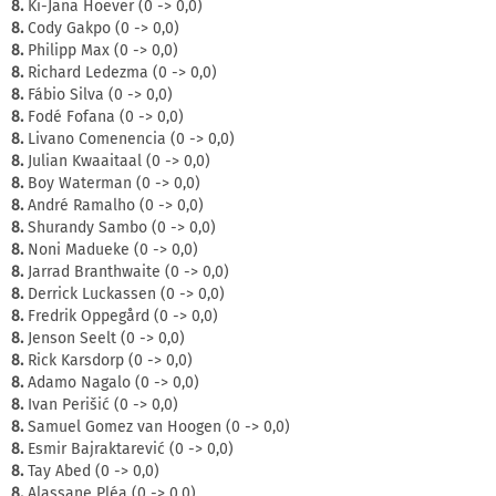
8.
Ki-Jana Hoever (0 -> 0,0)
8.
Cody Gakpo (0 -> 0,0)
8.
Philipp Max (0 -> 0,0)
8.
Richard Ledezma (0 -> 0,0)
8.
Fábio Silva (0 -> 0,0)
8.
Fodé Fofana (0 -> 0,0)
8.
Livano Comenencia (0 -> 0,0)
8.
Julian Kwaaitaal (0 -> 0,0)
8.
Boy Waterman (0 -> 0,0)
8.
André Ramalho (0 -> 0,0)
8.
Shurandy Sambo (0 -> 0,0)
8.
Noni Madueke (0 -> 0,0)
8.
Jarrad Branthwaite (0 -> 0,0)
8.
Derrick Luckassen (0 -> 0,0)
8.
Fredrik Oppegård (0 -> 0,0)
8.
Jenson Seelt (0 -> 0,0)
8.
Rick Karsdorp (0 -> 0,0)
8.
Adamo Nagalo (0 -> 0,0)
8.
Ivan Perišić (0 -> 0,0)
8.
Samuel Gomez van Hoogen (0 -> 0,0)
8.
Esmir Bajraktarević (0 -> 0,0)
8.
Tay Abed (0 -> 0,0)
8.
Alassane Pléa (0 -> 0,0)