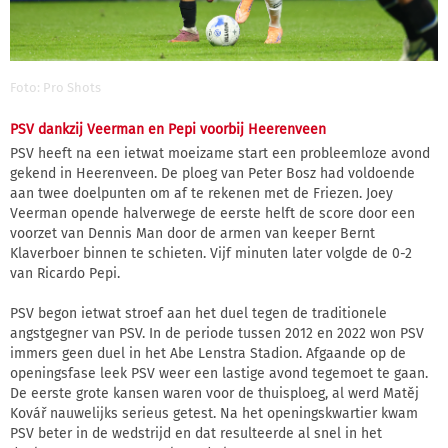
Foto: Pro Shots
PSV dankzij Veerman en Pepi voorbij Heerenveen
PSV heeft na een ietwat moeizame start een probleemloze avond
gekend in Heerenveen. De ploeg van Peter Bosz had voldoende
aan twee doelpunten om af te rekenen met de Friezen. Joey
Veerman opende halverwege de eerste helft de score door een
voorzet van Dennis Man door de armen van keeper Bernt
Klaverboer binnen te schieten. Vijf minuten later volgde de 0-2
van Ricardo Pepi.
PSV begon ietwat stroef aan het duel tegen de traditionele
angstgegner van PSV. In de periode tussen 2012 en 2022 won PSV
immers geen duel in het Abe Lenstra Stadion. Afgaande op de
openingsfase leek PSV weer een lastige avond tegemoet te gaan.
De eerste grote kansen waren voor de thuisploeg, al werd Matěj
Kovář nauwelijks serieus getest. Na het openingskwartier kwam
PSV beter in de wedstrijd en dat resulteerde al snel in het