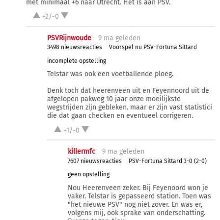
met minimaal +6 naar Utrecht. Het is aan PSV.
+2/-0
PSVRijnwoude
9 ma
geleden
3498 nieuwsreacties
Voorspel nu PSV-Fortuna Sittard
incomplete opstelling
Telstar was ook een voetballende ploeg.
Denk toch dat heerenveen uit en Feyennoord uit de
afgelopen pakweg 10 jaar onze moeilijkste
wegstrijden zijn gebleken. maar er zijn vast statistici
die dat gaan checken en eventueel corrigeren.
+1/-0
killermfc
9 ma
geleden
7607 nieuwsreacties
PSV-Fortuna Sittard 3-0 (2-0)
geen opstelling
Nou Heerenveen zeker. Bij Feyenoord won je
vaker. Telstar is gepasseerd station. Toen was
"het nieuwe PSV" nog niet zover. En was er,
volgens mij, ook sprake van onderschatting.