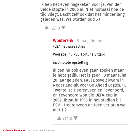
Ik heb het even nagekeken voor je: Van der
Velde stopte in 2006 al. Niet normaal hoe de
tijd vliegt. Dacht zelf ook dat het minder lang
geleden was. We worden oud :-)
+2/-0
WouterErik
9 ma
geleden
4527 nieuwsreacties
Voorspel nu PSV-Fortuna Sittard
incomplete opstelling
Ik ben nu ook even gaan zoeken maar
je hebt gelijk. Het is geen 10 maar ruim
20 jaar geleden. Paul Bosvelt kwam in
Nederland uit voor Go Ahead Eagles, FC
Twente, sc Heerenveen en Feyenoord,
en Feyenoord won die UEFA-cup in
2002. Ik zat in 1998 in het stadion bij
PSV - Heerenveen en toen verloren we
met 1-2.
+1/-0