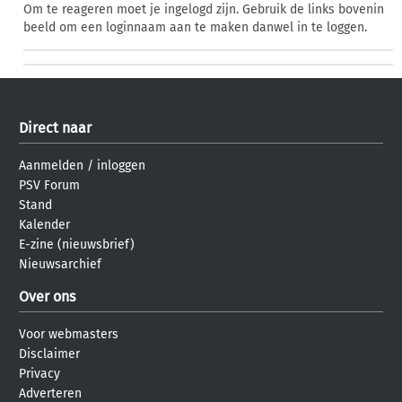
Om te reageren moet je ingelogd zijn. Gebruik de links bovenin
beeld om een loginnaam aan te maken danwel in te loggen.
Direct naar
Aanmelden
/
inloggen
PSV Forum
Stand
Kalender
E-zine (nieuwsbrief)
Nieuwsarchief
Over ons
Voor webmasters
Disclaimer
Privacy
Adverteren