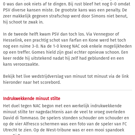
0 was dan ook niets af te dingen. Bij rust bleef het nog 0-0 omdat
PSV diverse kansen miste. De grootste kans was een penalty. De
zeer makkelijk gegeven strafschop werd door Simons niet benut,
hij schoot te zwak in.
In de tweede helft kwam PSV dan toch los. Via Vennegoor of
Hesselink, een prachtig schot van Farfan en Kone werd het toch
nog een ruime 3-0. Na de 1-0 kreeg NAC ook enkele mogelijkheden
op een treffer. Gomes hield zijn goal echter opnieuw schoon. Een
keer redde hij uitstekend nadat hij zelf had geblunderd en een
kans veroorzaakte.
Bekijk het live wedstrijdverslag van minuut tot minuut via de link
hieronder naar het scorebord.
Indrukwekkende minuut stilte
Het duel tegen NAC begon met een werkelijk indrukwekkende
minuut stilte ter nagedachtenis aan de veel te vroeg overleden
David di Tommaso. De spelers stonden schouder om schouder en
op de vier Alfresco schermen was een foto van de speler van FC
Utrecht te zien. Op de West-tribune was er een mooi spandoek