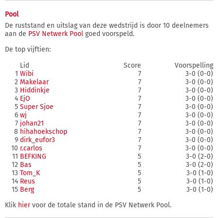
Pool
De ruststand en uitslag van deze wedstrijd is door 10 deelnemers
aan de
PSV Netwerk Pool
goed voorspeld.
De top vijftien:
Lid
Score
Voorspelling
1
Wibi
7
3-0 (0-0)
2
Makelaar
7
3-0 (0-0)
3
Hiddinkje
7
3-0 (0-0)
4
EjO
7
3-0 (0-0)
5
Super Sjoe
7
3-0 (0-0)
6
wj
7
3-0 (0-0)
7
johan21
7
3-0 (0-0)
8
hihahoekschop
7
3-0 (0-0)
9
dirk_eufor3
7
3-0 (0-0)
10
r.carlos
7
3-0 (0-0)
11
BEFKING
5
3-0 (2-0)
12
Bas
5
3-0 (2-0)
13
Tom_K
5
3-0 (1-0)
14
Reus
5
3-0 (1-0)
15
Berg
5
3-0 (1-0)
Klik
hier
voor de totale stand in de PSV Netwerk Pool.