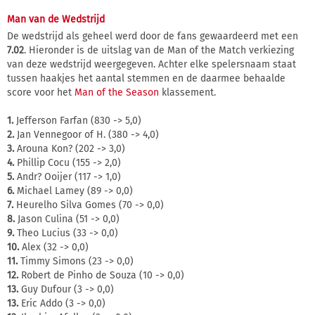
Man van de Wedstrijd
De wedstrijd als geheel werd door de fans gewaardeerd met een
7.02
. Hieronder is de uitslag van de Man of the Match verkiezing
van deze wedstrijd weergegeven. Achter elke spelersnaam staat
tussen haakjes het aantal stemmen en de daarmee behaalde
score voor het
Man of the Season
klassement.
1.
Jefferson Farfan (830 -> 5,0)
2.
Jan Vennegoor of H. (380 -> 4,0)
3.
Arouna Kon? (202 -> 3,0)
4.
Phillip Cocu (155 -> 2,0)
5.
Andr? Ooijer (117 -> 1,0)
6.
Michael Lamey (89 -> 0,0)
7.
Heurelho Silva Gomes (70 -> 0,0)
8.
Jason Culina (51 -> 0,0)
9.
Theo Lucius (33 -> 0,0)
10.
Alex (32 -> 0,0)
11.
Timmy Simons (23 -> 0,0)
12.
Robert de Pinho de Souza (10 -> 0,0)
13.
Guy Dufour (3 -> 0,0)
13.
Eric Addo (3 -> 0,0)