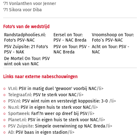
'71 Vonlanthen voor Jenner
'71 Sikora voor Diba
Foto's van de wedstrijd
Randstadphoolies.nl:
Eersel on Tour:
Vroomshoop on Tour:
Foto's PSV-NAC
PSV - NAC Breda
Foto`s PSV-NAC
PSV Zuipsite: 21 Foto's
PSV on Tour: PSV -
Acht on Tour: PSV -
PSV - NAK
NAC Breda
NAC
De Mortel On Tour: PSV
wint ook van NAC
Links naar externe nabeschouwingen
VI.nl:
PSV in matig duel 'gewoon' voorbij NAC
/li>
Telegraaf.nl:
PSV te sterk voor NAC
/li>
PSV.nl:
PSV wint ruim en verstevigt koppositie: 3-0
/li>
Nu.nl:
PSV in eigen huis te sterk voor NAC
/li>
Sportweek:
Farf?n weer op dreef bij PSV
/li>
Planet.nl:
PSV in eigen huis te sterk voor NAC
/li>
PSV Zuipsite:
Simpele overwinning op NAC Breda
/li>
AD:
PSV baas in eigen stadion
/li>