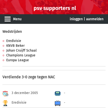
Menu
inloggen
|
aanmelden
Wedstrijden
Eredivisie
KNVB Beker
Johan Cruijff Schaal
Champions League
Europa League
Verdiende 3-0 zege tegen NAC
3 december 2005
-
Eredivisie
-