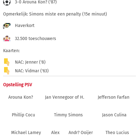
3-0 Arouna Kon? ('87)
Opmerkelijk: Simons miste een penalty (15e minuut)
Haverkort
32.500 toeschouwers
Kaarten:
NAC: Jenner ('8)
NAC: Vidmar ('63)
Opstelling PSV
Arouna Kon?
Jan Vennegoor of H.
Jefferson Farfan
Phillip Cocu
Timmy Simons
Jason Culina
Michael Lamey
Alex
Andr? Ooijer
Theo Lucius