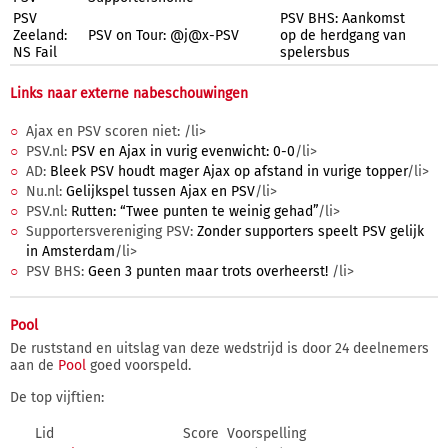
PSV
PSV BHS: Aankomst
Zeeland:
PSV on Tour: @j@x-PSV
op de herdgang van
NS Fail
spelersbus
Links naar externe nabeschouwingen
Ajax en PSV scoren niet:
/li>
PSV.nl:
PSV en Ajax in vurig evenwicht: 0-0
/li>
AD:
Bleek PSV houdt mager Ajax op afstand in vurige topper
/li>
Nu.nl:
Gelijkspel tussen Ajax en PSV
/li>
PSV.nl:
Rutten: “Twee punten te weinig gehad”
/li>
Supportersvereniging PSV:
Zonder supporters speelt PSV gelijk
in Amsterdam
/li>
PSV BHS:
Geen 3 punten maar trots overheerst!
/li>
Pool
De ruststand en uitslag van deze wedstrijd is door 24 deelnemers
aan de
Pool
goed voorspeld.
De top vijftien:
Lid
Score
Voorspelling