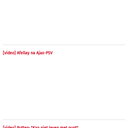
[video] Afellay na Ajax-PSV
[video] Rutten: "Kan niet leven met punt"