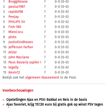
1
BruggiKeane
7
0-0 (0-0)
2
pauluz1987
7
0-0 (0-0)
3
rapido768
7
0-0 (0-0)
4
Peejay
7
0-0 (0-0)
5
PHILIPS SV
7
0-0 (0-0)
6
Fish-180
7
0-0 (0-0)
7
MiesCocu
7
0-0 (0-0)
8
pluto
7
0-0 (0-0)
9
JustinEindhoven
7
0-0 (0-0)
10
Jefferson Farfan
7
0-0 (0-0)
11
Jelzzz
7
0-0 (0-0)
12
John Maclane
7
0-0 (0-0)
13
Paus Bavaria Jupiler I
7
0-0 (0-0)
14
legally
7
0-0 (0-0)
15
Kevin12
7
0-0 (0-0)
Bekijk ook het
algemeen klassement
in de Pool.
Voorbeschouwingen
Opstellingen Ajax en PSV: Bakkal en Reis in de basis
Ajax favoriet, krijg 157,50 euro bij gratis gok op winst PSV tegen