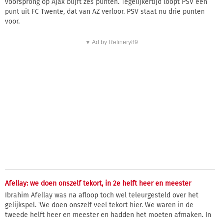
voorsprong op Ajax blijft zes punten. Tegelijkertijd loopt PSV een
punt uit FC Twente, dat van AZ verloor. PSV staat nu drie punten
voor.
▼ Ad by Refinery89
Afellay: we doen onszelf tekort, in 2e helft heer en meester
Ibrahim Afellay was na afloop toch wel teleurgesteld over het
gelijkspel. 'We doen onszelf veel tekort hier. We waren in de
tweede helft heer en meester en hadden het moeten afmaken. In