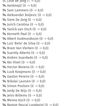
11.
Luuk de Jong (1 -> 0,0)
14.
Aankoop2 (0 -> 0,0)
14.
Sam Lammers (0 -> 0,0)
14.
Aleksander Boljevic (0 -> 0,0)
14.
Siem De Jong (0 -> 0,0)
14.
Jurich Carolina (0 -> 0,0)
14.
Yanick van Osch (0 -> 0,0)
14.
Kenneth Paal (0 -> 0,0)
14.
Albert Gudmundsson (0 -> 0,0)
14.
Luiz 'Beto' da Silva (0 -> 0,0)
14.
Bram Van Vlerken (0 -> 0,0)
14.
Suently Alberto (0 -> 0,0)
14.
Andres Guardado (0 -> 0,0)
14.
Rai Vloet (0 -> 0,0)
14.
Hector Moreno (0 -> 0,0)
14.
Luuk Koopmans (0 -> 0,0)
14.
Gaston Pereiro (0 -> 0,0)
14.
Nikolai Laursen (0 -> 0,0)
14.
Simon Poulsen (0 -> 0,0)
14.
Jordy De Wijs (0 -> 0,0)
14.
Jetro Willems (0 -> 0,0)
14.
Menno Koch (0 -> 0,0)
14.
Ramon Pascal Lundqvist (0 -> 0,0)