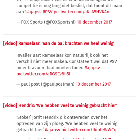
competitie is nog lang niet beslist, dat toont dit maar
aan."
#ajapsv
#PSV
pic.twitter.com/aKLA5HVKAn
— FOX Sports (@FOXSportsnl)
10 december 2017
[video] Ramselaar: 'aan de bal brachten we heel weinig'
Invaller Bart Ramselaar kon natuurlijk ook het
verschil niet meer maken. Constateert wel dat PSV
meer bravoure had moeten tonen
#ajapsv
pic.twitter.com/aRGSCv8h5f
— paul post (@paulpostman)
10 december 2017
[video] Hendrix: 'We hebben veel te weinig gebracht hier'
‘Stoker’ Jorrit Hendrix dik ontevreden over het
optreden van zijn ploeg. ‘We hebben veel te weinig
gebracht hier’
#ajapsv
pic.twitter.com/tkipfeWWCq