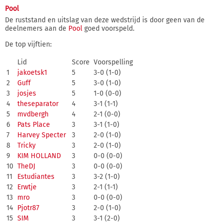
Pool
De ruststand en uitslag van deze wedstrijd is door geen van de
deelnemers aan de
Pool
goed voorspeld.
De top vijftien:
Lid
Score
Voorspelling
1
jakoetsk1
5
3-0 (1-0)
2
Guff
5
3-0 (1-0)
3
josjes
5
1-0 (0-0)
4
theseparator
4
3-1 (1-1)
5
mvdbergh
4
2-1 (0-0)
6
Pats Place
3
3-1 (1-0)
7
Harvey Specter
3
2-0 (1-0)
8
Tricky
3
2-0 (1-0)
9
KIM HOLLAND
3
0-0 (0-0)
10
TheDJ
3
0-0 (0-0)
11
Estudiantes
3
3-2 (1-0)
12
Erwtje
3
2-1 (1-1)
13
mro
3
0-0 (0-0)
14
Pjotr87
3
2-0 (1-0)
15
SIM
3
3-1 (2-0)