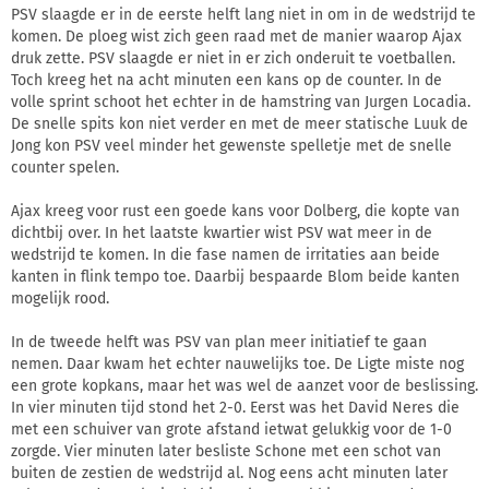
PSV slaagde er in de eerste helft lang niet in om in de wedstrijd te
komen. De ploeg wist zich geen raad met de manier waarop Ajax
druk zette. PSV slaagde er niet in er zich onderuit te voetballen.
Toch kreeg het na acht minuten een kans op de counter. In de
volle sprint schoot het echter in de hamstring van Jurgen Locadia.
De snelle spits kon niet verder en met de meer statische Luuk de
Jong kon PSV veel minder het gewenste spelletje met de snelle
counter spelen.
Ajax kreeg voor rust een goede kans voor Dolberg, die kopte van
dichtbij over. In het laatste kwartier wist PSV wat meer in de
wedstrijd te komen. In die fase namen de irritaties aan beide
kanten in flink tempo toe. Daarbij bespaarde Blom beide kanten
mogelijk rood.
In de tweede helft was PSV van plan meer initiatief te gaan
nemen. Daar kwam het echter nauwelijks toe. De Ligte miste nog
een grote kopkans, maar het was wel de aanzet voor de beslissing.
In vier minuten tijd stond het 2-0. Eerst was het David Neres die
met een schuiver van grote afstand ietwat gelukkig voor de 1-0
zorgde. Vier minuten later besliste Schone met een schot van
buiten de zestien de wedstrijd al. Nog eens acht minuten later