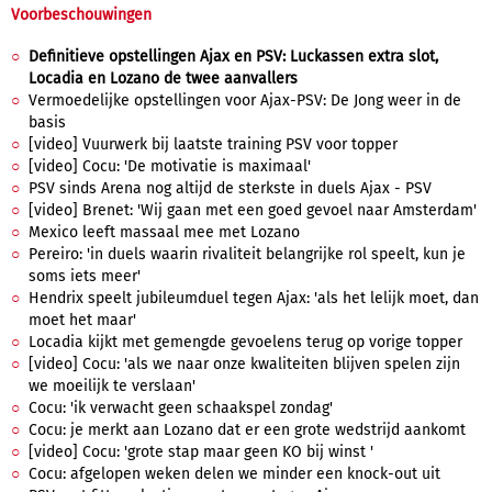
Voorbeschouwingen
Definitieve opstellingen Ajax en PSV: Luckassen extra slot,
Locadia en Lozano de twee aanvallers
Vermoedelijke opstellingen voor Ajax-PSV: De Jong weer in de
basis
[video] Vuurwerk bij laatste training PSV voor topper
[video] Cocu: 'De motivatie is maximaal'
PSV sinds Arena nog altijd de sterkste in duels Ajax - PSV
[video] Brenet: 'Wij gaan met een goed gevoel naar Amsterdam'
Mexico leeft massaal mee met Lozano
Pereiro: 'in duels waarin rivaliteit belangrijke rol speelt, kun je
soms iets meer'
Hendrix speelt jubileumduel tegen Ajax: 'als het lelijk moet, dan
moet het maar'
Locadia kijkt met gemengde gevoelens terug op vorige topper
[video] Cocu: 'als we naar onze kwaliteiten blijven spelen zijn
we moeilijk te verslaan'
Cocu: 'ik verwacht geen schaakspel zondag'
Cocu: je merkt aan Lozano dat er een grote wedstrijd aankomt
[video] Cocu: 'grote stap maar geen KO bij winst '
Cocu: afgelopen weken delen we minder een knock-out uit