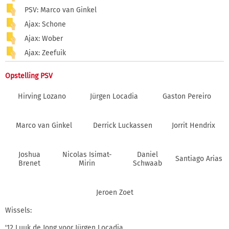
PSV: Marco van Ginkel
Ajax: Schone
Ajax: Wober
Ajax: Zeefuik
Opstelling PSV
Hirving Lozano
Jürgen Locadia
Gaston Pereiro
Marco van Ginkel
Derrick Luckassen
Jorrit Hendrix
Joshua
Nicolas Isimat-
Daniel
Santiago Arias
Brenet
Mirin
Schwaab
Jeroen Zoet
Wissels:
'12 Luuk de Jong voor Jürgen Locadia