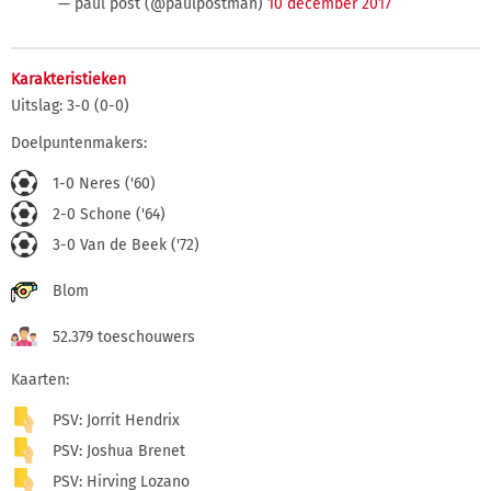
— paul post (@paulpostman)
10 december 2017
Karakteristieken
Uitslag: 3-0 (0-0)
Doelpuntenmakers:
1-0 Neres ('60)
2-0 Schone ('64)
3-0 Van de Beek ('72)
Blom
52.379 toeschouwers
Kaarten:
PSV: Jorrit Hendrix
PSV: Joshua Brenet
PSV: Hirving Lozano