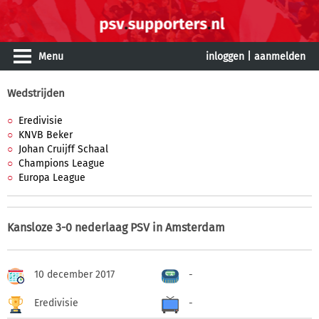
Menu
inloggen
|
aanmelden
Wedstrijden
Eredivisie
KNVB Beker
Johan Cruijff Schaal
Champions League
Europa League
Kansloze 3-0 nederlaag PSV in Amsterdam
10 december 2017
-
Eredivisie
-