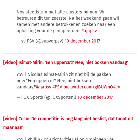
Nog steeds zijn niet alle clusters binnen. Wij
betreuren dit ten zeerste. Na het weekend gaan wij
samen met andere betrokkenen zoeken naar een
oplossing voor de gedupeerden.
#ajapsv
— sv PSV (@supverpsv)
10 december 2017
[video] Isimat-Mirin: 'Een uppercut? Nee, niet boksen vandaag'
???? | Nicolas Isimat-Mirin zit niet bij de pakken
neer."Een uppercut? Nee, niet boksen
vandaag."
#ajapsv
#PSV
pic.twitter.com/glBUWnO4eV
— FOX Sports (@FOXSportsnl)
10 december 2017
[video] Cocu: 'De competitie is nog lang niet beslist, dat toont dit
maar aan'
???? | Phillip Cocu richt vizier al op Groningen."De