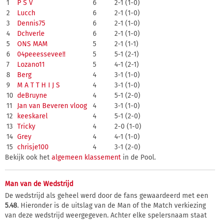
1
P S V
6
2-1 (1-0)
2
Lucch
6
2-1 (1-0)
3
Dennis75
6
2-1 (1-0)
4
Dchverle
6
2-1 (1-0)
5
ONS MAM
5
2-1 (1-1)
6
04peeessevee!!
5
5-1 (2-1)
7
Lozano11
5
4-1 (2-1)
8
Berg
4
3-1 (1-0)
9
M A T T H I J S
4
3-1 (1-0)
10
deBruyne
4
5-1 (2-0)
11
Jan van Beveren vloog
4
3-1 (1-0)
12
keeskarel
4
5-1 (2-0)
13
Tricky
4
2-0 (1-0)
14
Grey
4
4-1 (1-0)
15
chrisje100
4
3-1 (2-0)
Bekijk ook het
algemeen klassement
in de Pool.
Man van de Wedstrijd
De wedstrijd als geheel werd door de fans gewaardeerd met een
5.48
. Hieronder is de uitslag van de Man of the Match verkiezing
van deze wedstrijd weergegeven. Achter elke spelersnaam staat