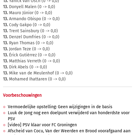
13.
Yanick van Osch (0 -> 0,0)
13.
Donyell Malen (0 -> 0,0)
13.
Mauro Júnior (0 -> 0,0)
13.
Armando Obispo (0 -> 0,0)
13.
Cody Gakpo (0 -> 0,0)
13.
Trent Sainsbury (0 -> 0,0)
13.
Denzel Dumfries (0 -> 0,0)
13.
Ryan Thomas (0 -> 0,0)
13.
Jordan Teze (0 -> 0,0)
13.
Érick Gutiérrez (0 -> 0,0)
13.
Matthias Verreth (0 -> 0,0)
13.
Dirk Abels (0 -> 0,0)
13.
Mike van de Meulenhof (0 -> 0,0)
13.
Mohamed Ihattaren (0 -> 0,0)
Voorbeschouwingen
Vermoedelijke opstelling: Geen wijzigingen in de basis
Luuk de Jong nog een doelpunt verwijderd van honderdste voor
PSV
[video] PSV klaar voor FC Groningen
Afscheid van Cocu, Van der Weerden en Brood voorafgaand aan