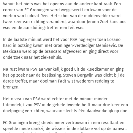
Vanuit het niets was het opeens aan de andere kant raak. Een
corner van FC Groningen werd weggewerkt en kwam voor de
voeten van Ludovit Reis. Het schot van de middenvelder werd
twee keer van richting veranderd, waardoor Jeroen Zoet kansloos
was en de aansluitingstreffer een feit was.
In de laatste minuut werd het voor PSV nog erger toen Lozano
hard in botsing kwam met Groningen-verdediger Memisevic. De
Mexicaan werd op de brancard afgevoerd en ging direct voor
onderzoek naar het ziekenhuis.
Na rust kwam PSV aanvankelijk goed uit de kleedkamer en ging
het op zoek naar de beslissing. Steven Bergwijn was dicht bij de
derde treffer, maar doelman Padt wist wederom redding te
brengen.
Het niveau van PSV werd echter met de minuut minder.
Uiteindelijk zou PSV in de gehele tweede helft maar drie keer een
doelpoging verrichten, waarvan slechts één daadwerkelijk op doel.
FC Groningen kreeg steeds meer vertrouwen in een resultaat en
speelde mede dankzij de wissels in de slotfase vol op de aanval.