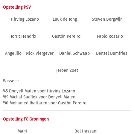
Opstelling PSV
Hirving Lozano
Luuk de Jong
Steven Bergwijn
Jorrit Hendrix
Gastón Pereiro
Pablo Rosario
Angeliño
Nick Viergever
Daniel Schwaab
Denzel Dumfries
Jeroen Zoet
Wissels:
'45 Donyell Malen voor Hirving Lozano
'89 Michal Sadílek voor Donyell Malen
'90 Mohamed Ihattaren voor Gastón Pereiro
Opstelling FC Groningen
Mahi
Bel Hassani