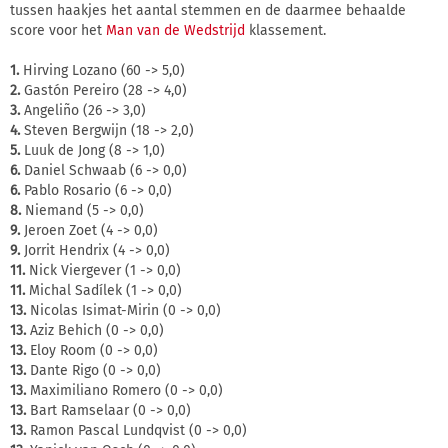
tussen haakjes het aantal stemmen en de daarmee behaalde
score voor het
Man van de Wedstrijd
klassement.
1.
Hirving Lozano (60 -> 5,0)
2.
Gastón Pereiro (28 -> 4,0)
3.
Angeliño (26 -> 3,0)
4.
Steven Bergwijn (18 -> 2,0)
5.
Luuk de Jong (8 -> 1,0)
6.
Daniel Schwaab (6 -> 0,0)
6.
Pablo Rosario (6 -> 0,0)
8.
Niemand (5 -> 0,0)
9.
Jeroen Zoet (4 -> 0,0)
9.
Jorrit Hendrix (4 -> 0,0)
11.
Nick Viergever (1 -> 0,0)
11.
Michal Sadílek (1 -> 0,0)
13.
Nicolas Isimat-Mirin (0 -> 0,0)
13.
Aziz Behich (0 -> 0,0)
13.
Eloy Room (0 -> 0,0)
13.
Dante Rigo (0 -> 0,0)
13.
Maximiliano Romero (0 -> 0,0)
13.
Bart Ramselaar (0 -> 0,0)
13.
Ramon Pascal Lundqvist (0 -> 0,0)