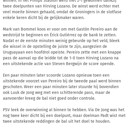
winnen. In het Philips Stadion werd met 2-1 gewonnen dankzij
twee doelpunten van Hirving Lozano. De winst werd echter met
veel moeite binnen gehaald, omdat de Groningers in de slotfase
enkele keren dicht bij de gelijkmaker waren.
Mark van Bommel koos er voor om met Gastón Pereiro aan de
wedstrijd te beginnen en Érick Gutiérrez op de bank te zetten.
Nadat er de eerste minuten weinig gebeurde op het veld, bleek
die wissel in de opstelling de juiste te zijn, aangezien de
Uruguayaan een hoofdrol opeiste. Pereiro zette met een knappe
pass de aanval op die leidde tot de 1-0 toen Hirving Lozano na
een uitstekende actie van Steven Bergwijn de score opende.
Een paar minuten later scoorde Lozano opnieuw toen een
uitstekende voorzet van Pereiro bij de tweede paal werd binnen
geschoten. Weer een paar minuten later stuurde hij bovendien
ook Luuk de Jong weg met een schitterende pass, maar de
aanvoerder kreeg de bal niet goed onder controle.
PSV leek de overwinning al binnen te hebben. Via De Jong was het
nog twee keer dicht bij een doelpunt, maar doelman Padt wist met
twee uitstekende reddingen de bal uit het doel te houden.