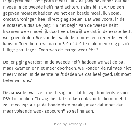
In gesprek met Fox Sports moest Luuk de Jong bekennen dat het
niveau in de tweede helft hard achteruit ging bij PSV. "Op een
gegeven moment hadden we het een beetje moeilijk. Vooral
omdat Groningen heel direct ging spelen. Dat was vooral in de
eindfase", aldus De Jong. "In het begin van de tweede helft
kwamen we er moeilijk doorheen, terwijl we dat in de eerste helft
wel goed deden. We vonden vaak de ruimtes en creëerden veel
kansen. Toen lieten we na om 3-0 of 4-0 te maken en krijg je zo'n
lullige goal tegen. Toen was de marge weer één."
De Jong ging verder: "In de tweede helft hadden we wel de bal,
maar kwamen er niet meer doorheen. We konden de ruimtes niet
meer vinden. In de eerste helft deden we dat heel goed. Dit moet
beter van ons."
De aanvaller was zelf niet bezig met dat hij zijn honderdste voor
PSV kon maken. "Ik zag die statistieken ook voorbij komen. Het
zou mooi zijn als je de honderdste maakt, maar dat moet dan
maar volgende week gebeuren", zo gaf hij aan.
▼ Ad by Refinery89