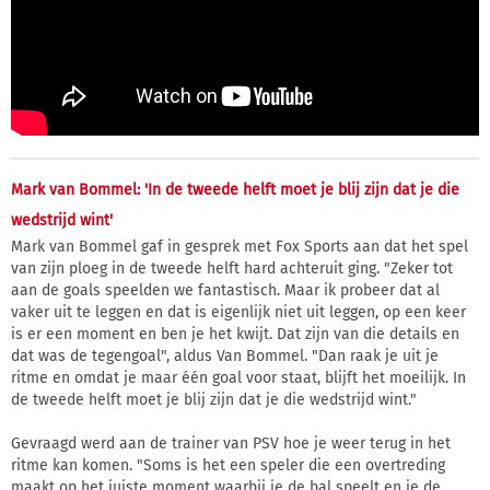
Mark van Bommel: 'In de tweede helft moet je blij zijn dat je die
wedstrijd wint'
Mark van Bommel gaf in gesprek met Fox Sports aan dat het spel
van zijn ploeg in de tweede helft hard achteruit ging. "Zeker tot
aan de goals speelden we fantastisch. Maar ik probeer dat al
vaker uit te leggen en dat is eigenlijk niet uit leggen, op een keer
is er een moment en ben je het kwijt. Dat zijn van die details en
dat was de tegengoal", aldus Van Bommel. "Dan raak je uit je
ritme en omdat je maar één goal voor staat, blijft het moeilijk. In
de tweede helft moet je blij zijn dat je die wedstrijd wint."
Gevraagd werd aan de trainer van PSV hoe je weer terug in het
ritme kan komen. "Soms is het een speler die een overtreding
maakt op het juiste moment waarbij je de bal speelt en je de