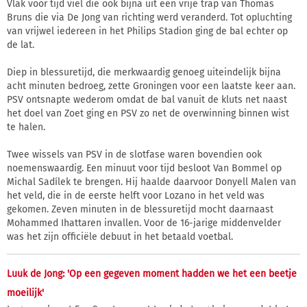
Vlak voor tijd viel die ook bijna uit een vrije trap van Thomas
Bruns die via De Jong van richting werd veranderd. Tot opluchting
van vrijwel iedereen in het Philips Stadion ging de bal echter op
de lat.
Diep in blessuretijd, die merkwaardig genoeg uiteindelijk bijna
acht minuten bedroeg, zette Groningen voor een laatste keer aan.
PSV ontsnapte wederom omdat de bal vanuit de kluts net naast
het doel van Zoet ging en PSV zo net de overwinning binnen wist
te halen.
Twee wissels van PSV in de slotfase waren bovendien ook
noemenswaardig. Een minuut voor tijd besloot Van Bommel op
Michal Sadílek te brengen. Hij haalde daarvoor Donyell Malen van
het veld, die in de eerste helft voor Lozano in het veld was
gekomen. Zeven minuten in de blessuretijd mocht daarnaast
Mohammed Ihattaren invallen. Voor de 16-jarige middenvelder
was het zijn officiële debuut in het betaald voetbal.
Luuk de Jong: 'Op een gegeven moment hadden we het een beetje
moeilijk'