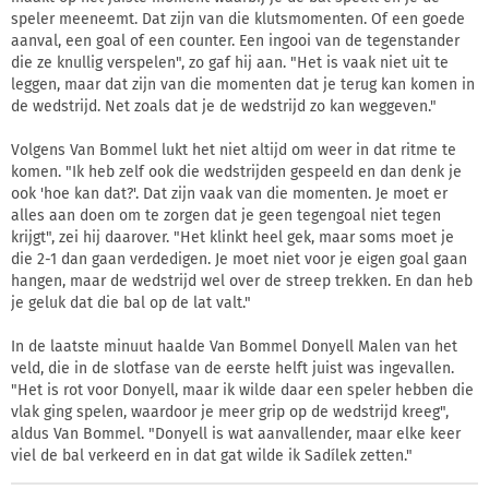
speler meeneemt. Dat zijn van die klutsmomenten. Of een goede
aanval, een goal of een counter. Een ingooi van de tegenstander
die ze knullig verspelen", zo gaf hij aan. "Het is vaak niet uit te
leggen, maar dat zijn van die momenten dat je terug kan komen in
de wedstrijd. Net zoals dat je de wedstrijd zo kan weggeven."
Volgens Van Bommel lukt het niet altijd om weer in dat ritme te
komen. "Ik heb zelf ook die wedstrijden gespeeld en dan denk je
ook 'hoe kan dat?'. Dat zijn vaak van die momenten. Je moet er
alles aan doen om te zorgen dat je geen tegengoal niet tegen
krijgt", zei hij daarover. "Het klinkt heel gek, maar soms moet je
die 2-1 dan gaan verdedigen. Je moet niet voor je eigen goal gaan
hangen, maar de wedstrijd wel over de streep trekken. En dan heb
je geluk dat die bal op de lat valt."
In de laatste minuut haalde Van Bommel Donyell Malen van het
veld, die in de slotfase van de eerste helft juist was ingevallen.
"Het is rot voor Donyell, maar ik wilde daar een speler hebben die
vlak ging spelen, waardoor je meer grip op de wedstrijd kreeg",
aldus Van Bommel. "Donyell is wat aanvallender, maar elke keer
viel de bal verkeerd en in dat gat wilde ik Sadílek zetten."