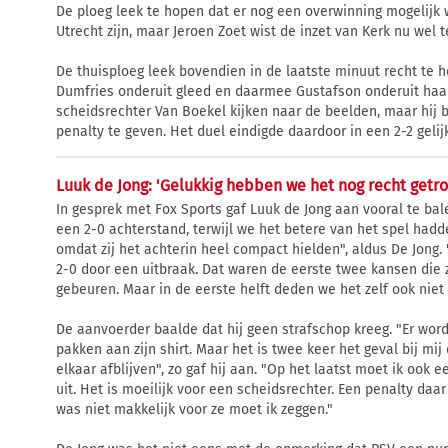
De ploeg leek te hopen dat er nog een overwinning mogelijk 
Utrecht zijn, maar Jeroen Zoet wist de inzet van Kerk nu wel t
De thuisploeg leek bovendien in de laatste minuut recht te 
Dumfries onderuit gleed en daarmee Gustafson onderuit haal
scheidsrechter Van Boekel kijken naar de beelden, maar hij bl
penalty te geven. Het duel eindigde daardoor in een 2-2 gelij
Luuk de Jong: 'Gelukkig hebben we het nog recht getr
In gesprek met Fox Sports gaf Luuk de Jong aan vooral te bal
een 2-0 achterstand, terwijl we het betere van het spel had
omdat zij het achterin heel compact hielden", aldus De Jong.
2-0 door een uitbraak. Dat waren de eerste twee kansen die z
gebeuren. Maar in de eerste helft deden we het zelf ook niet
De aanvoerder baalde dat hij geen strafschop kreeg. "Er word
pakken aan zijn shirt. Maar het is twee keer het geval bij mij 
elkaar afblijven", zo gaf hij aan. "Op het laatst moet ik ook een
uit. Het is moeilijk voor een scheidsrechter. Een penalty daa
was niet makkelijk voor ze moet ik zeggen."