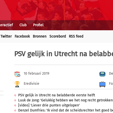
teractief
Club
Profiel
Twitter
Facebook
Bronnen
Scorebord
RSS feed
PSV gelijk in Utrecht na belabb
10 februari 2019
De
Eredivisie
Fo
PSV gelijk in Utrecht na belabberde eerste helft
Luuk de Jong: 'Gelukkig hebben we het nog recht getrokken
[video] 'Liever drie punten uitgelopen'
Denzel Dumfries: 'Ik vind dat de scheidsrechter het goed b