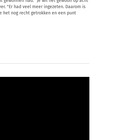
t gewonnen had. "Je wil het gewoon op acht
ver. "Er had veel meer ingezeten. Daarom is
e het nog recht getrokken en een punt