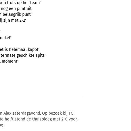
ben trots op het team'
 nog een punt uit'
n belangrijk punt'
j zijn met 2-2'
'
oekel'
het is helemaal kapot'
uitermate geschikte spits'
el moment'
an Ajax zaterdagavond. Op bezoek bij FC
te helft stond de thuisploeg met 2-0 voor.
ng.