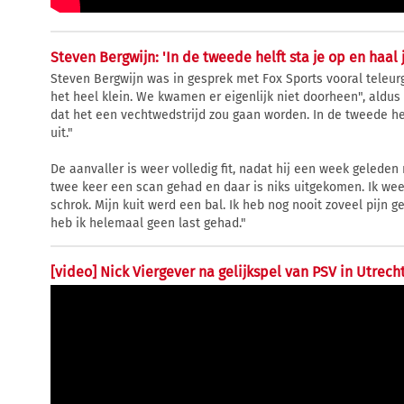
Steven Bergwijn: 'In de tweede helft sta je op en haal 
Steven Bergwijn was in gesprek met Fox Sports vooral teleurg
het heel klein. We kwamen er eigenlijk niet doorheen", aldu
dat het een vechtwedstrijd zou gaan worden. In de tweede hel
uit."
De aanvaller is weer volledig fit, nadat hij een week geleden 
twee keer een scan gehad en daar is niks uitgekomen. Ik weet 
schrok. Mijn kuit werd een bal. Ik heb nog nooit zoveel pijn 
heb ik helemaal geen last gehad."
[video] Nick Viergever na gelijkspel van PSV in Utrecht