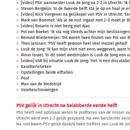
[video] PSV-aanvoerder Luuk de Jong na 2-2 in Utrecht: 'Ik 
Steven Bergwijn: 'In de tweede helft sta je op en haal je er
[video] Nick Viergever na gelijkspel van PSV in Utrecht: 'Ee
Mark van Bommel: 'Als je de rust ingaat met 2-0 moet je bli
[video] Rosario is niet bezig met Ajax
Pol van Boekel: 'Ik sta nog steeds achter mijn beslissingen
Reinold Wiedemeijer: 'Dit waren twee fouten van Pol van B
Theo Janssen: 'PSV heeft gewoon heel veel mazzel gehad'
Luuk de Jong: 'Ik kan mijn shirt niet eens weggeven, want 
Rinus Israel: 'In dit soort wedstrijden is Luuk de Jong een 
[video] VAR bij situatie Luuk de Jong: 'Het is een discutab
Karakteristieken
Opstellingen beide elftallen
Pool
Man van de Wedstrijd
Voorbeschouwingen
PSV gelijk in Utrecht na belabberde eerste helft
PSV heeft niet optimaal weten te profiteren van de misser v
Utrecht werd met 2-2 gelijk gespeeld. Na een barslechte eers
Na rust kwam PSV gelijk dankzij twee treffers van Luuk de Jo