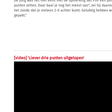
De Jong was het niet eens met de opmerking dat PSV een pun
punten zetten. Daar baal je nog het meest van", zei hij daaro
het zonde dat je meteen 2-0 achter komt. Gelukkig hebben w
gepakt."
[video] 'Liever drie punten uitgelopen'