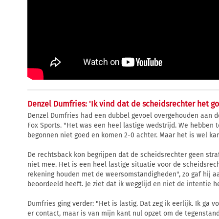
Denzel Dumfries: 'Ik vind dat de scheidsrechter het g
Denzel Dumfries had een dubbel gevoel overgehouden aan de 
Fox Sports. "Het was een heel lastige wedstrijd. We hebben 
begonnen niet goed en komen 2-0 achter. Maar het is wel kar
De rechtsback kon begrijpen dat de scheidsrechter geen straf
niet mee. Het is een heel lastige situatie voor de scheidsrech
rekening houden met de weersomstandigheden", zo gaf hij aan
beoordeeld heeft. Je ziet dat ik wegglijd en niet de intentie
Dumfries ging verder: "Het is lastig. Dat zeg ik eerlijk. Ik ga voo
er contact, maar is van mijn kant nul opzet om de tegenstand