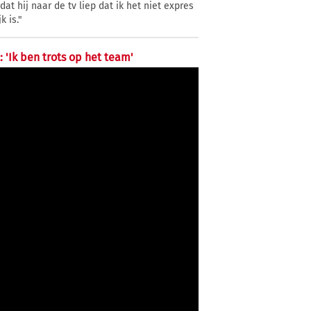
at hij naar de tv liep dat ik het niet expres
k is."
 'Ik ben trots op het team'