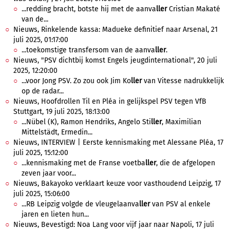
...redding bracht, botste hij met de aanva
ller
Cristian Makaté
van de...
Nieuws, Rinkelende kassa: Madueke definitief naar Arsenal, 21
juli 2025, 01:17:00
...toekomstige transfersom van de aanva
ller
.
Nieuws, "PSV dichtbij komst Engels jeugdinternational", 20 juli
2025, 12:20:00
...voor Jong PSV. Zo zou ook Jim Ko
ller
van Vitesse nadrukkelijk
op de radar...
Nieuws, Hoofdrollen Til en Pléa in gelijkspel PSV tegen VfB
Stuttgart, 19 juli 2025, 18:13:00
...Nübel (K), Ramon Hendriks, Angelo Sti
ller
, Maximilian
Mittelstädt, Ermedin...
Nieuws, INTERVIEW | Eerste kennismaking met Alessane Pléa, 17
juli 2025, 15:12:00
...kennismaking met de Franse voetba
ller
, die de afgelopen
zeven jaar voor...
Nieuws, Bakayoko verklaart keuze voor vasthoudend Leipzig, 17
juli 2025, 15:06:00
...RB Leipzig volgde de vleugelaanva
ller
van PSV al enkele
jaren en lieten hun...
Nieuws, Bevestigd: Noa Lang voor vijf jaar naar Napoli, 17 juli