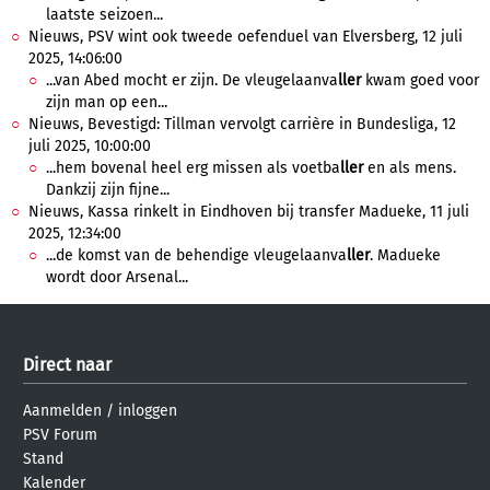
laatste seizoen...
Nieuws, PSV wint ook tweede oefenduel van Elversberg, 12 juli
2025, 14:06:00
...van Abed mocht er zijn. De vleugelaanva
ller
kwam goed voor
zijn man op een...
Nieuws, Bevestigd: Tillman vervolgt carrière in Bundesliga, 12
juli 2025, 10:00:00
...hem bovenal heel erg missen als voetba
ller
en als mens.
Dankzij zijn fijne...
Nieuws, Kassa rinkelt in Eindhoven bij transfer Madueke, 11 juli
2025, 12:34:00
...de komst van de behendige vleugelaanva
ller
. Madueke
wordt door Arsenal...
Direct naar
Aanmelden
/
inloggen
PSV Forum
Stand
Kalender