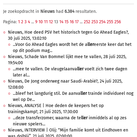
Je zoekopdracht in
Nieuws
had
6.384
resultaten.
Pagina:
1
2
3
4
...
9
10
11
12
13
14
15
16
17
...
252
253
254
255
256
Nieuws, Hoe deed PSV het historisch tegen Go Ahead Eagles?,
30 juli 2025, 13:02:10
...Voor Go Ahead Eagles wordt het de a
ller
eerste keer dat het
op dit podium mag...
Nieuws, Schade Van Bommel lijkt mee te vallen, 28 juli 2025,
19:54:00
...mee te vallen. De vleugelaanva
ller
voelt zich twee dagen
later al...
Nieuws, De Jong onderweg naar Saudi-Arabië?, 24 juli 2025,
12:08:00
...bleef het langdurig stil. De aanva
ller
trainde individueel nog
wel op De...
Nieuws, ANALYSE | Hoe deden de keepers het op
trainingskamp?, 21 juli 2025, 17:30:00
...deze transferzomer, waarna de te
ller
inmiddels al op zes
nieuwe spelers...
Nieuws, INTERVIEW | Olij: “Mijn familie komt uit Eindhoven en
was dolblij”, 21 juli 2025, 07:00:00