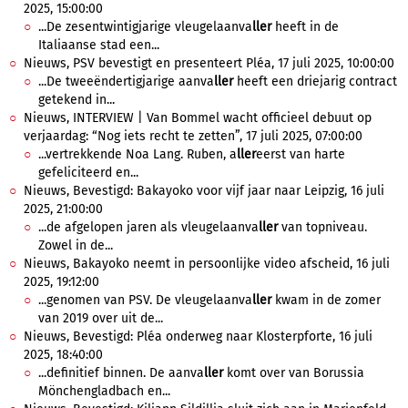
2025, 15:00:00
...De zesentwintigjarige vleugelaanva
ller
heeft in de
Italiaanse stad een...
Nieuws, PSV bevestigt en presenteert Pléa, 17 juli 2025, 10:00:00
...De tweeëndertigjarige aanva
ller
heeft een driejarig contract
getekend in...
Nieuws, INTERVIEW | Van Bommel wacht officieel debuut op
verjaardag: “Nog iets recht te zetten”, 17 juli 2025, 07:00:00
...vertrekkende Noa Lang. Ruben, a
ller
eerst van harte
gefeliciteerd en...
Nieuws, Bevestigd: Bakayoko voor vijf jaar naar Leipzig, 16 juli
2025, 21:00:00
...de afgelopen jaren als vleugelaanva
ller
van topniveau.
Zowel in de...
Nieuws, Bakayoko neemt in persoonlijke video afscheid, 16 juli
2025, 19:12:00
...genomen van PSV. De vleugelaanva
ller
kwam in de zomer
van 2019 over uit de...
Nieuws, Bevestigd: Pléa onderweg naar Klosterpforte, 16 juli
2025, 18:40:00
...definitief binnen. De aanva
ller
komt over van Borussia
Mönchengladbach en...