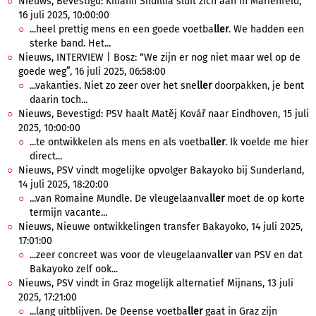
Nieuws, Bevestigd: Kiliann Sildillia sluit zich aan in Marienfeld,
16 juli 2025, 10:00:00
...heel prettig mens en een goede voetba
ller
. We hadden een
sterke band. Het...
Nieuws, INTERVIEW | Bosz: “We zijn er nog niet maar wel op de
goede weg”, 16 juli 2025, 06:58:00
...vakanties. Niet zo zeer over het sne
ller
doorpakken, je bent
daarin toch...
Nieuws, Bevestigd: PSV haalt Matěj Kovář naar Eindhoven, 15 juli
2025, 10:00:00
...te ontwikkelen als mens en als voetba
ller
. Ik voelde me hier
direct...
Nieuws, PSV vindt mogelijke opvolger Bakayoko bij Sunderland,
14 juli 2025, 18:20:00
...van Romaine Mundle. De vleugelaanva
ller
moet de op korte
termijn vacante...
Nieuws, Nieuwe ontwikkelingen transfer Bakayoko, 14 juli 2025,
17:01:00
...zeer concreet was voor de vleugelaanva
ller
van PSV en dat
Bakayoko zelf ook...
Nieuws, PSV vindt in Graz mogelijk alternatief Mijnans, 13 juli
2025, 17:21:00
...lang uitblijven. De Deense voetba
ller
gaat in Graz zijn