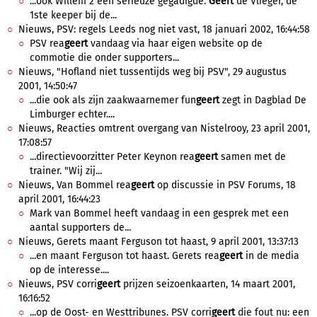
...ook Willem 2 een serieuze gegadigde.
Geert
de Vlieger, de
1ste keeper bij de...
Nieuws, PSV: regels Leeds nog niet vast, 18 januari 2002, 16:44:58
PSV rea
geert
vandaag via haar eigen website op de
commotie die onder supporters...
Nieuws, "Hofland niet tussentijds weg bij PSV", 29 augustus
2001, 14:50:47
...die ook als zijn zaakwaarnemer fun
geert
zegt in Dagblad De
Limburger echter....
Nieuws, Reacties omtrent overgang van Nistelrooy, 23 april 2001,
17:08:57
...directievoorzitter Peter Keynon rea
geert
samen met de
trainer. "Wij zij...
Nieuws, Van Bommel rea
geert
op discussie in PSV Forums, 18
april 2001, 16:44:23
Mark van Bommel heeft vandaag in een gesprek met een
aantal supporters de...
Nieuws, Gerets maant Ferguson tot haast, 9 april 2001, 13:37:13
...en maant Ferguson tot haast. Gerets rea
geert
in de media
op de interesse....
Nieuws, PSV corri
geert
prijzen seizoenkaarten, 14 maart 2001,
16:16:52
...op de Oost- en Westtribunes. PSV corri
geert
die fout nu: een