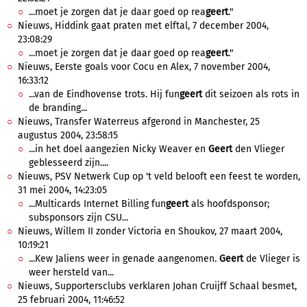
...moet je zorgen dat je daar goed op rea
geert
."
Nieuws, Hiddink gaat praten met elftal, 7 december 2004,
23:08:29
...moet je zorgen dat je daar goed op rea
geert
."
Nieuws, Eerste goals voor Cocu en Alex, 7 november 2004,
16:33:12
...van de Eindhovense trots. Hij fun
geert
dit seizoen als rots in
de branding...
Nieuws, Transfer Waterreus afgerond in Manchester, 25
augustus 2004, 23:58:15
...in het doel aangezien Nicky Weaver en
Geert
den Vlieger
geblesseerd zijn....
Nieuws, PSV Netwerk Cup op 't veld belooft een feest te worden,
31 mei 2004, 14:23:05
...Multicards Internet Billing fun
geert
als hoofdsponsor;
subsponsors zijn CSU...
Nieuws, Willem II zonder Victoria en Shoukov, 27 maart 2004,
10:19:21
...Kew Jaliens weer in genade aangenomen.
Geert
de Vlieger is
weer hersteld van...
Nieuws, Supportersclubs verklaren Johan Cruijff Schaal besmet,
25 februari 2004, 11:46:52