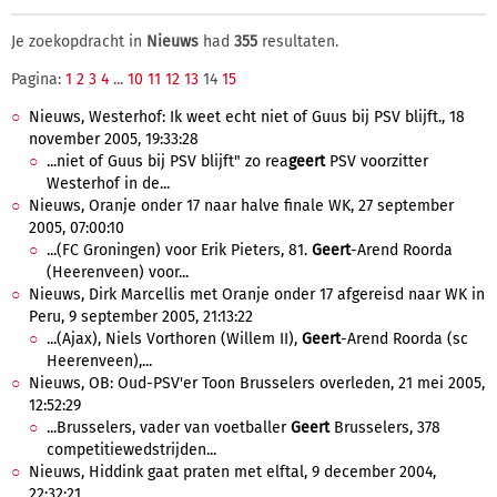
Je zoekopdracht in
Nieuws
had
355
resultaten.
Pagina:
1
2
3
4
...
10
11
12
13
14
15
Nieuws, Westerhof: Ik weet echt niet of Guus bij PSV blijft., 18
november 2005, 19:33:28
...niet of Guus bij PSV blijft" zo rea
geert
PSV voorzitter
Westerhof in de...
Nieuws, Oranje onder 17 naar halve finale WK, 27 september
2005, 07:00:10
...(FC Groningen) voor Erik Pieters, 81.
Geert
-Arend Roorda
(Heerenveen) voor...
Nieuws, Dirk Marcellis met Oranje onder 17 afgereisd naar WK in
Peru, 9 september 2005, 21:13:22
...(Ajax), Niels Vorthoren (Willem II),
Geert
-Arend Roorda (sc
Heerenveen),...
Nieuws, OB: Oud-PSV'er Toon Brusselers overleden, 21 mei 2005,
12:52:29
...Brusselers, vader van voetballer
Geert
Brusselers, 378
competitiewedstrijden...
Nieuws, Hiddink gaat praten met elftal, 9 december 2004,
22:32:21