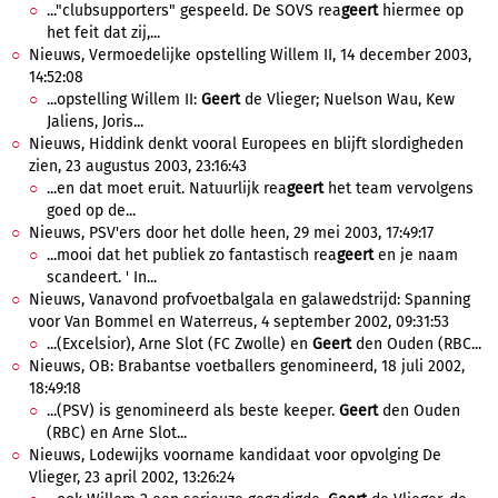
..."clubsupporters" gespeeld. De SOVS rea
geert
hiermee op
het feit dat zij,...
Nieuws, Vermoedelijke opstelling Willem II, 14 december 2003,
14:52:08
...opstelling Willem II:
Geert
de Vlieger; Nuelson Wau, Kew
Jaliens, Joris...
Nieuws, Hiddink denkt vooral Europees en blijft slordigheden
zien, 23 augustus 2003, 23:16:43
...en dat moet eruit. Natuurlijk rea
geert
het team vervolgens
goed op de...
Nieuws, PSV'ers door het dolle heen, 29 mei 2003, 17:49:17
...mooi dat het publiek zo fantastisch rea
geert
en je naam
scandeert. ' In...
Nieuws, Vanavond profvoetbalgala en galawedstrijd: Spanning
voor Van Bommel en Waterreus, 4 september 2002, 09:31:53
...(Excelsior), Arne Slot (FC Zwolle) en
Geert
den Ouden (RBC...
Nieuws, OB: Brabantse voetballers genomineerd, 18 juli 2002,
18:49:18
...(PSV) is genomineerd als beste keeper.
Geert
den Ouden
(RBC) en Arne Slot...
Nieuws, Lodewijks voorname kandidaat voor opvolging De
Vlieger, 23 april 2002, 13:26:24