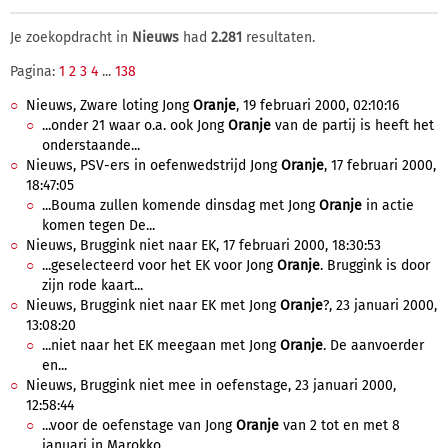
Je zoekopdracht in
Nieuws
had
2.281
resultaten.
Pagina:
1
2
3
4
...
138
Nieuws, Zware loting Jong
Oranje
, 19 februari 2000, 02:10:16
...onder 21 waar o.a. ook Jong
Oranje
van de partij is heeft het
onderstaande...
Nieuws, PSV-ers in oefenwedstrijd Jong
Oranje
, 17 februari 2000,
18:47:05
...Bouma zullen komende dinsdag met Jong
Oranje
in actie
komen tegen De...
Nieuws, Bruggink niet naar EK, 17 februari 2000, 18:30:53
...geselecteerd voor het EK voor Jong
Oranje
. Bruggink is door
zijn rode kaart...
Nieuws, Bruggink niet naar EK met Jong
Oranje
?, 23 januari 2000,
13:08:20
...niet naar het EK meegaan met Jong
Oranje
. De aanvoerder
en...
Nieuws, Bruggink niet mee in oefenstage, 23 januari 2000,
12:58:44
...voor de oefenstage van Jong
Oranje
van 2 tot en met 8
januari in Marokko....