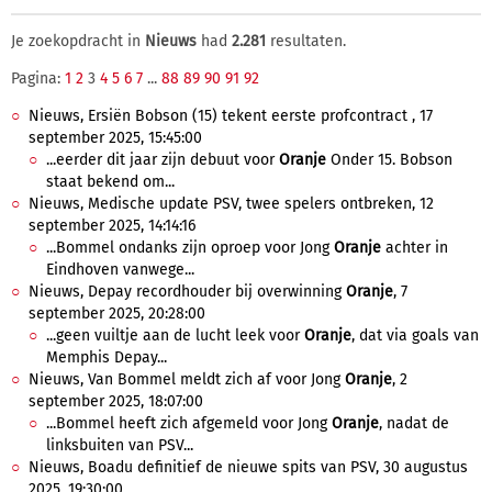
Je zoekopdracht in
Nieuws
had
2.281
resultaten.
Pagina:
1
2
3
4
5
6
7
...
88
89
90
91
92
Nieuws, Ersiën Bobson (15) tekent eerste profcontract , 17
september 2025, 15:45:00
...eerder dit jaar zijn debuut voor
Oranje
Onder 15. Bobson
staat bekend om...
Nieuws, Medische update PSV, twee spelers ontbreken, 12
september 2025, 14:14:16
...Bommel ondanks zijn oproep voor Jong
Oranje
achter in
Eindhoven vanwege...
Nieuws, Depay recordhouder bij overwinning
Oranje
, 7
september 2025, 20:28:00
...geen vuiltje aan de lucht leek voor
Oranje
, dat via goals van
Memphis Depay...
Nieuws, Van Bommel meldt zich af voor Jong
Oranje
, 2
september 2025, 18:07:00
...Bommel heeft zich afgemeld voor Jong
Oranje
, nadat de
linksbuiten van PSV...
Nieuws, Boadu definitief de nieuwe spits van PSV, 30 augustus
2025, 19:30:00