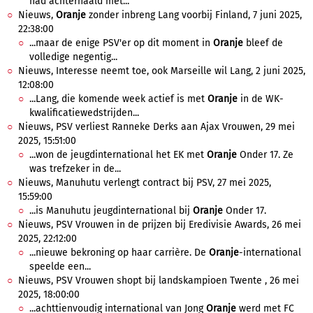
had achterhaald met...
Nieuws,
Oranje
zonder inbreng Lang voorbij Finland, 7 juni 2025,
22:38:00
...maar de enige PSV'er op dit moment in
Oranje
bleef de
volledige negentig...
Nieuws, Interesse neemt toe, ook Marseille wil Lang, 2 juni 2025,
12:08:00
...Lang, die komende week actief is met
Oranje
in de WK-
kwalificatiewedstrijden...
Nieuws, PSV verliest Ranneke Derks aan Ajax Vrouwen, 29 mei
2025, 15:51:00
...won de jeugdinternational het EK met
Oranje
Onder 17. Ze
was trefzeker in de...
Nieuws, Manuhutu verlengt contract bij PSV, 27 mei 2025,
15:59:00
...is Manuhutu jeugdinternational bij
Oranje
Onder 17.
Nieuws, PSV Vrouwen in de prijzen bij Eredivisie Awards, 26 mei
2025, 22:12:00
...nieuwe bekroning op haar carrière. De
Oranje
-international
speelde een...
Nieuws, PSV Vrouwen shopt bij landskampioen Twente , 26 mei
2025, 18:00:00
...achttienvoudig international van Jong
Oranje
werd met FC