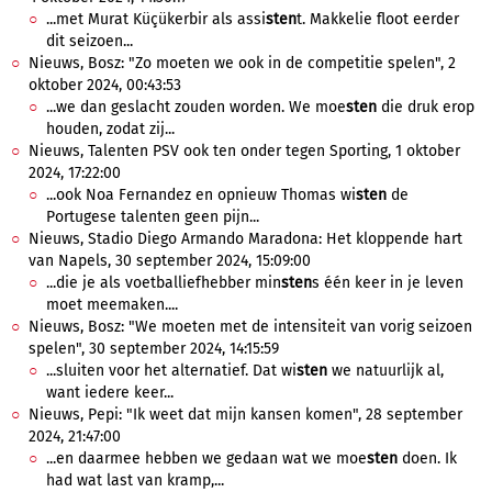
...met Murat Küçükerbir als assi
sten
t. Makkelie floot eerder
dit seizoen...
Nieuws, Bosz: "Zo moeten we ook in de competitie spelen", 2
oktober 2024, 00:43:53
...we dan geslacht zouden worden. We moe
sten
die druk erop
houden, zodat zij...
Nieuws, Talenten PSV ook ten onder tegen Sporting, 1 oktober
2024, 17:22:00
...ook Noa Fernandez en opnieuw Thomas wi
sten
de
Portugese talenten geen pijn...
Nieuws, Stadio Diego Armando Maradona: Het kloppende hart
van Napels, 30 september 2024, 15:09:00
...die je als voetballiefhebber min
sten
s één keer in je leven
moet meemaken....
Nieuws, Bosz: "We moeten met de intensiteit van vorig seizoen
spelen", 30 september 2024, 14:15:59
...sluiten voor het alternatief. Dat wi
sten
we natuurlijk al,
want iedere keer...
Nieuws, Pepi: "Ik weet dat mijn kansen komen", 28 september
2024, 21:47:00
...en daarmee hebben we gedaan wat we moe
sten
doen. Ik
had wat last van kramp,...