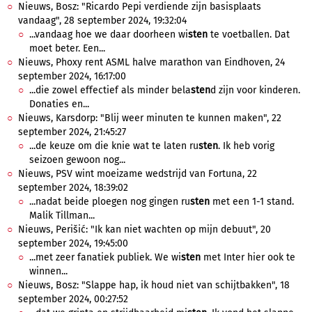
Nieuws, Bosz: "Ricardo Pepi verdiende zijn basisplaats
vandaag", 28 september 2024, 19:32:04
...vandaag hoe we daar doorheen wi
sten
te voetballen. Dat
moet beter. Een...
Nieuws, Phoxy rent ASML halve marathon van Eindhoven, 24
september 2024, 16:17:00
...die zowel effectief als minder bela
sten
d zijn voor kinderen.
Donaties en...
Nieuws, Karsdorp: "Blij weer minuten te kunnen maken", 22
september 2024, 21:45:27
...de keuze om die knie wat te laten ru
sten
. Ik heb vorig
seizoen gewoon nog...
Nieuws, PSV wint moeizame wedstrijd van Fortuna, 22
september 2024, 18:39:02
...nadat beide ploegen nog gingen ru
sten
met een 1-1 stand.
Malik Tillman...
Nieuws, Perišić: "Ik kan niet wachten op mijn debuut", 20
september 2024, 19:45:00
...met zeer fanatiek publiek. We wi
sten
met Inter hier ook te
winnen...
Nieuws, Bosz: "Slappe hap, ik houd niet van schijtbakken", 18
september 2024, 00:27:52