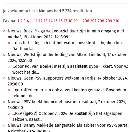
Je zoekopdracht in
Nieuws
had
5.234
resultaten.
Pagina:
1
2
3
4
...
11
12
13
14
15
16
17
18
19
...
206
207
208
209
210
Nieuws, Bosz: "Ik ga wel voorzichtiger zijn in mijn omgang met
media", 18 oktober 2024, 14:13:09
...dus het is logisch dat het wat inconsi
sten
t is bij die club.
Dat hoort...
Nieuws, Wedstrijd onder leiding van Allard Lindhout, 17 oktober
2024, 12:51:00
...door Pol van Boekel met zijn assi
sten
t Dyon Fikkert. Voor AZ
wordt het de...
Nieuws, Geen PSV-supporters welkom in Parijs, 14 oktober 2024,
20:38:00
...getroffen en er zijn ook al veel ko
sten
gemaakt. Bovendien
rekende de...
Nieuws, PSV boekt financieel positief resultaat, 7 oktober 2024,
18:00:00
...PSV (@PSV) October 7, 2024 De ko
sten
zijn het afgelopen
seizoen, naast...
Nieuws, Danny Makkelie aangesteld als arbiter voor PSV-Sparta,
4 oktober 2024, 14:30:17