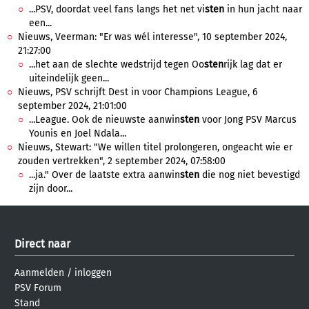
...PSV, doordat veel fans langs het net vi
sten
in hun jacht naar
een...
Nieuws, Veerman: "Er was wél interesse", 10 september 2024,
21:27:00
...het aan de slechte wedstrijd tegen Oo
sten
rijk lag dat er
uiteindelijk geen...
Nieuws, PSV schrijft Dest in voor Champions League, 6
september 2024, 21:01:00
...League. Ook de nieuwste aanwin
sten
voor Jong PSV Marcus
Younis en Joel Ndala...
Nieuws, Stewart: "We willen titel prolongeren, ongeacht wie er
zouden vertrekken", 2 september 2024, 07:58:00
...ja." Over de laatste extra aanwin
sten
die nog niet bevestigd
zijn door...
Direct naar
Aanmelden
/
inloggen
PSV Forum
Stand