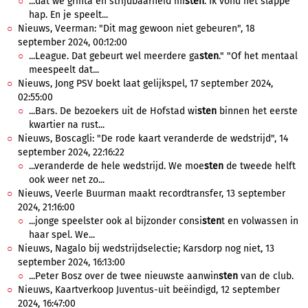
...dat we grinta en strijdbaarheid mi
sten
. Ik vond het slappe
hap. En je speelt...
Nieuws, Veerman: "Dit mag gewoon niet gebeuren", 18
september 2024, 00:12:00
...League. Dat gebeurt wel meerdere ga
sten
." "Of het mentaal
meespeelt dat...
Nieuws, Jong PSV boekt laat gelijkspel, 17 september 2024,
02:55:00
...Bars. De bezoekers uit de Hofstad wi
sten
binnen het eerste
kwartier na rust...
Nieuws, Boscagli: "De rode kaart veranderde de wedstrijd", 14
september 2024, 22:16:22
...veranderde de hele wedstrijd. We moe
sten
de tweede helft
ook weer net zo...
Nieuws, Veerle Buurman maakt recordtransfer, 13 september
2024, 21:16:00
...jonge speelster ook al bijzonder consi
sten
t en volwassen in
haar spel. We...
Nieuws, Nagalo bij wedstrijdselectie; Karsdorp nog niet, 13
september 2024, 16:13:00
...Peter Bosz over de twee nieuwste aanwin
sten
van de club.
Nieuws, Kaartverkoop Juventus-uit beëindigd, 12 september
2024, 16:47:00