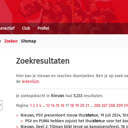
teractief
Club
Profiel
e
Zoeken
Sitemap
Zoekresultaten
Hier kan je nieuws en reacties doorzoeken. Ben je op zoek na
de
ledenlijst
.
Je zoekopdracht in
Nieuws
had
5.233
resultaten.
Pagina:
1
2
3
4
...
13
14
15
16
17
18
19
20
21
...
206
207
208
209
21
Nieuws, PSV presenteert nieuw thui
sten
ue, 19 juli 2024, 10
PSV en PUMA hebben zojuist het thui
sten
ue voor het ko
Nieuws, Deel 2: Tillman blikt terug op kampioensfeest, 18 ju