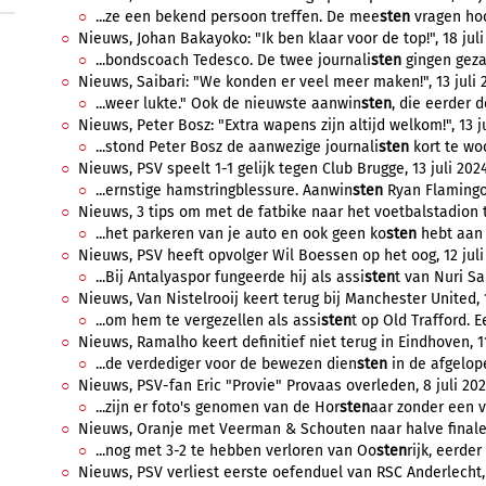
...ze een bekend persoon treffen. De mee
sten
vragen hoo
Nieuws, Johan Bakayoko: "Ik ben klaar voor de top!", 18 juli
...bondscoach Tedesco. De twee journali
sten
gingen geza
Nieuws, Saibari: "We konden er veel meer maken!", 13 juli 2
...weer lukte." Ook de nieuwste aanwin
sten
, die eerder 
Nieuws, Peter Bosz: "Extra wapens zijn altijd welkom!", 13 ju
...stond Peter Bosz de aanwezige journali
sten
kort te woo
Nieuws, PSV speelt 1-1 gelijk tegen Club Brugge, 13 juli 2024
...ernstige hamstringblessure. Aanwin
sten
Ryan Flamingo 
Nieuws, 3 tips om met de fatbike naar het voetbalstadion te
...het parkeren van je auto en ook geen ko
sten
hebt aan 
Nieuws, PSV heeft opvolger Wil Boessen op het oog, 12 juli 
...Bij Antalyaspor fungeerde hij als assi
sten
t van Nuri Sa
Nieuws, Van Nistelrooij keert terug bij Manchester United, 1
...om hem te vergezellen als assi
sten
t op Old Trafford. E
Nieuws, Ramalho keert definitief niet terug in Eindhoven, 11
...de verdediger voor de bewezen dien
sten
in de afgelope
Nieuws, PSV-fan Eric "Provie" Provaas overleden, 8 juli 202
...zijn er foto's genomen van de Hor
sten
aar zonder een va
Nieuws, Oranje met Veerman & Schouten naar halve finale, 
...nog met 3-2 te hebben verloren van Oo
sten
rijk, eerder 
Nieuws, PSV verliest eerste oefenduel van RSC Anderlecht, 6