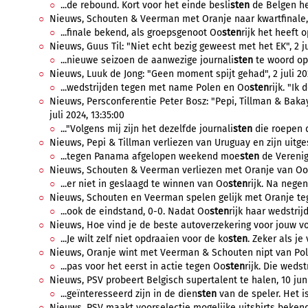
...de rebound. Kort voor het einde besli
sten
de Belgen het
Nieuws, Schouten & Veerman met Oranje naar kwartfinale, 2
...finale bekend, als groepsgenoot Oo
sten
rijk het heeft 
Nieuws, Guus Til: "Niet echt bezig geweest met het EK", 2 jul
...nieuwe seizoen de aanwezige journali
sten
te woord op 
Nieuws, Luuk de Jong: "Geen moment spijt gehad", 2 juli 202
...wedstrijden tegen met name Polen en Oo
sten
rijk. "Ik
Nieuws, Persconferentie Peter Bosz: "Pepi, Tillman & Baka
juli 2024, 13:35:00
..."Volgens mij zijn het dezelfde journali
sten
die roepen da
Nieuws, Pepi & Tillman verliezen van Uruguay en zijn uitges
...tegen Panama afgelopen weekend moe
sten
de Verenig
Nieuws, Schouten & Veerman verliezen met Oranje van Oo
...er niet in geslaagd te winnen van Oo
sten
rijk. Na negen
Nieuws, Schouten en Veerman spelen gelijk met Oranje tegen
...ook de eindstand, 0-0. Nadat Oo
sten
rijk haar wedstrij
Nieuws, Hoe vind je de beste autoverzekering voor jouw voet
...Je wilt zelf niet opdraaien voor de ko
sten
. Zeker als je
Nieuws, Oranje wint met Veerman & Schouten nipt van Polen
...pas voor het eerst in actie tegen Oo
sten
rijk. Die wedst
Nieuws, PSV probeert Belgisch supertalent te halen, 10 juni
...geïnteresseerd zijn in de dien
sten
van de speler. Het is
Nieuws, PSV maakt voorselectie mogelijke uitshirts bekend,