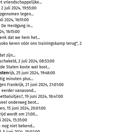
 vriendschappelijke...
 juli 2024, 19:55:00
opgenomen tegen...
i 2024, 16:51:00
De Herdgang in...
4, 16:15:00
 denk dat we hem het...
yoko keren vóór ons trainingskamp terug", 2
t zijn...
chakeld, 2 juli 2024, 08:53:00
de Staten koste wat kost...
sten
rijk, 25 juni 2024, 19:48:00
tig minuten plus...
 Frankrijk, 21 juni 2024, 21:01:00
d eerder vanavond...
baluitjes?, 19 juni 2024, 18:47:00
 veel onderweg bent...
, 15 juni 2024, 20:01:00
rijd wordt om 21:00...
 2024, 15:35:00
 nog niet bekend...
 5 juni 2024, 10:02:00