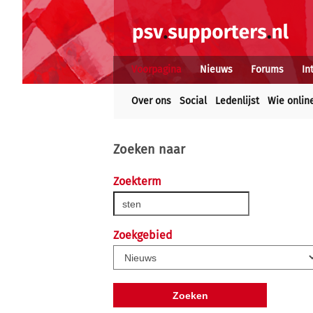
Voorpagina
Nieuws
Forums
In
Over ons
Social
Ledenlijst
Wie onlin
Zoeken naar
Zoekterm
Zoekgebied