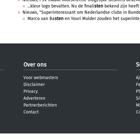
...kleur logo bevatten. Nu de finali
sten
bekend zijn heeft
Nieuws, "Superinteressant om Nederlandse clubs in Bundesli
Marco van Ba
sten
en Youri Mulder zouden het superinter
Over ons
S
Voor webmasters
Aj
Disclaimer
F
Privacy
PS
Adverteren
S
Partnerberichten
M
Contact
C