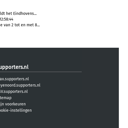
ldt het Eindhovens...
12:58:44
e van 2 tot en met 8...
upporters.nl
ax.supporters.nl
eyenoord.supporters.nl
V.supporters.nl
itemap
ijn voorkeuren
ookie-instellingen