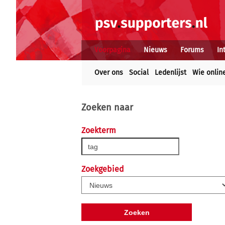
Voorpagina
Nieuws
Forums
In
Over ons
Social
Ledenlijst
Wie onlin
Zoeken naar
Zoekterm
Zoekgebied