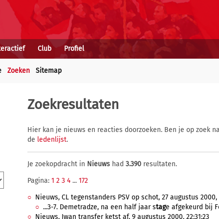
teractief
Club
Profiel
e
Zoeken
Sitemap
Zoekresultaten
Hier kan je nieuws en reacties doorzoeken. Ben je op zoek na
de
ledenlijst
.
Je zoekopdracht in
Nieuws
had
3.390
resultaten.
Pagina:
1
2
3
4
...
172
Nieuws, CL tegenstanders PSV op schot, 27 augustus 2000, 
...3-7. Demetradze, na een half jaar s
tag
e afgekeurd bij F
Nieuws, Iwan transfer ketst af, 9 augustus 2000, 22:31:23