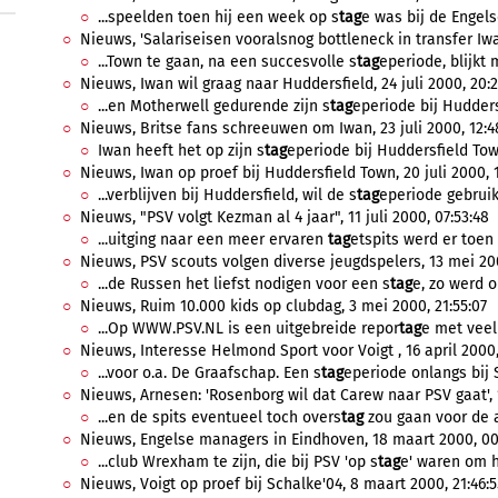
...speelden toen hij een week op s
tag
e was bij de Engels
Nieuws, 'Salariseisen vooralsnog bottleneck in transfer Iwa
...Town te gaan, na een succesvolle s
tag
eperiode, blijkt 
Nieuws, Iwan wil graag naar Huddersfield, 24 juli 2000, 20:2
...en Motherwell gedurende zijn s
tag
eperiode bij Hudders
Nieuws, Britse fans schreeuwen om Iwan, 23 juli 2000, 12:4
Iwan heeft het op zijn s
tag
eperiode bij Huddersfield Tow
Nieuws, Iwan op proef bij Huddersfield Town, 20 juli 2000, 1
...verblijven bij Huddersfield, wil de s
tag
eperiode gebruike
Nieuws, "PSV volgt Kezman al 4 jaar", 11 juli 2000, 07:53:48
...uitging naar een meer ervaren
tag
etspits werd er toen n
Nieuws, PSV scouts volgen diverse jeugdspelers, 13 mei 200
...de Russen het liefst nodigen voor een s
tag
e, zo werd o
Nieuws, Ruim 10.000 kids op clubdag, 3 mei 2000, 21:55:07
...Op WWW.PSV.NL is een uitgebreide repor
tag
e met veel 
Nieuws, Interesse Helmond Sport voor Voigt , 16 april 2000,
...voor o.a. De Graafschap. Een s
tag
eperiode onlangs bij S
Nieuws, Arnesen: 'Rosenborg wil dat Carew naar PSV gaat', 
...en de spits eventueel toch overs
tag
zou gaan voor de a
Nieuws, Engelse managers in Eindhoven, 18 maart 2000, 00:
...club Wrexham te zijn, die bij PSV 'op s
tag
e' waren om h
Nieuws, Voigt op proef bij Schalke'04, 8 maart 2000, 21:46:5