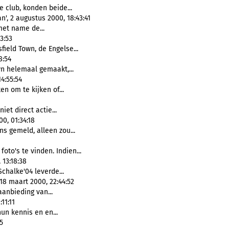
e club, konden beide...
n', 2 augustus 2000, 18:43:41
met name de...
3:53
field Town, de Engelse...
8:54
n helemaal gemaakt,...
4:55:54
n om te kijken of...
iet direct actie...
0, 01:34:18
ns gemeld, alleen zou...
foto's te vinden. Indien...
 13:18:38
chalke'04 leverde...
18 maart 2000, 22:44:52
anbieding van...
11:11
un kennis en en...
5