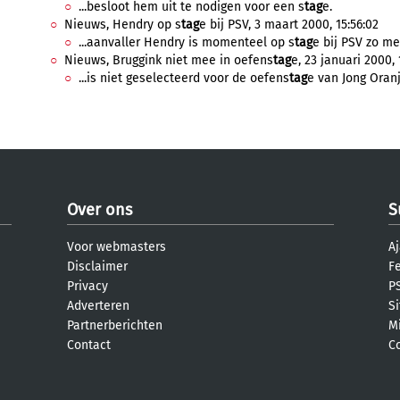
...besloot hem uit te nodigen voor een s
tag
e.
Nieuws, Hendry op s
tag
e bij PSV, 3 maart 2000, 15:56:02
...aanvaller Hendry is momenteel op s
tag
e bij PSV zo me
Nieuws, Bruggink niet mee in oefens
tag
e, 23 januari 2000, 
...is niet geselecteerd voor de oefens
tag
e van Jong Oranj
Over ons
S
Voor webmasters
Aj
Disclaimer
F
Privacy
PS
Adverteren
S
Partnerberichten
M
Contact
C