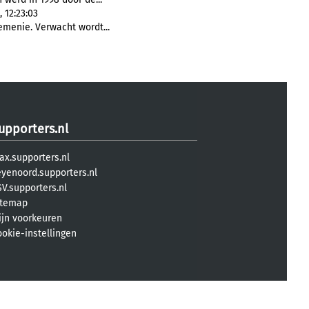
 12:23:03
emenie. Verwacht wordt...
upporters.nl
ax.supporters.nl
eyenoord.supporters.nl
V.supporters.nl
itemap
ijn voorkeuren
ookie-instellingen