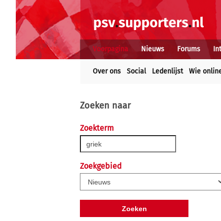
Voorpagina
Nieuws
Forums
In
Over ons
Social
Ledenlijst
Wie onlin
Zoeken naar
Zoekterm
Zoekgebied