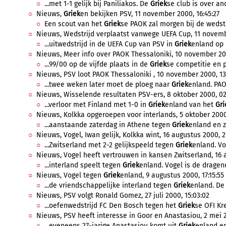
...met 1-1 gelijk bij Paniliakos. De
Griek
se club is over and
Nieuws,
Griek
en bekijken PSV, 11 november 2000, 16:45:27
Een scout van het
Griek
se PAOK zal morgen bij de wedstr
Nieuws, Wedstrijd verplaatst vanwege UEFA Cup, 11 novemb
...uitwedstrijd in de UEFA Cup van PSV in
Griek
enland op 
Nieuws, Meer info over PAOK Thessaloniki, 10 november 200
...99/00 op de vijfde plaats in de
Griek
se competitie en p
Nieuws, PSV loot PAOK Thessaloniki , 10 november 2000, 13
...twee weken later moet de ploeg naar
Griek
enland. PAO
Nieuws, Wisselende resultaten PSV-ers, 8 oktober 2000, 02
...verloor met Finland met 1-0 in
Griek
enland van het
Gri
Nieuws, Kolkka opgeroepen voor interlands, 5 oktober 2000,
...aanstaande zaterdag in Athene tegen
Griek
enland en za
Nieuws, Vogel, Iwan gelijk, Kolkka wint, 16 augustus 2000, 2
...Zwitserland met 2-2 gelijkspeeld tegen
Griek
enland. Vo
Nieuws, Vogel heeft vertrouwen in kansen Zwitserland, 16 
...interland speelt tegen
Griek
enland. Vogel is de dragend
Nieuws, Vogel tegen
Griek
enland, 9 augustus 2000, 17:15:55
...de vriendschappelijke interland tegen
Griek
enland. De 
Nieuws, PSV volgt Ronald Gomez, 27 juli 2000, 15:03:02
...oefenwedstrijd FC Den Bosch tegen het
Griek
se OFI Kr
Nieuws, PSV heeft interesse in Goor en Anastasiou, 2 mei 2
...eveneens 27-jarige Anastasiou komt uit
Griek
enland en