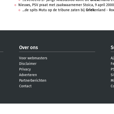
Nieuws, PSV praat met zaakwaarnemer Stoica, 9 april 2000,
...de spits Mutu op de tribune zaten bij
Griek
enland - Ro
Over ons
S
Voor webmasters
Aj
Disclaimer
F
Privacy
PS
Adverteren
S
Partnerberichten
M
Contact
C