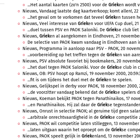
...Het aantal kaarten (zo'n 2500) voor de
Griek
en wordt v
Nieuws, Vandaag laatste dag kaartverkoop; komt allen!, 22
...het geval om te vorkomen dat teveel
Griek
en tussen he
Nieuws, Veel interesse van
Griek
en voor UEFA Cup duel, 21
...duel tussen PSV en PAOK Saloniki. De
Griek
se club liet
Nieuws,
Griek
en al aangekomen in Eindhoven, 21 november
De selectie van PAOK kwam vandaag in Eindhoven aan in 
Nieuws, Programma in aanloop naar PSV - PAOK, 20 novemb
...voorbereiding op het treffen tegen de
Griek
en van aans
Nieuws, PSV absolute favoriet bij bookmakers, 20 novembe
...het duel tegen PAOK Saloniki. Voor de
Griek
se club in 
Nieuws, OB: PSV hoopt op Ramzi, 19 november 2000, 20:59:
...fit is om tijdens het duel met de
Griek
en te spelen.
Nieuws, Gelijkspel in derby voor PAOK, 18 november 2000, 2
...de voorzitter vandaag bekend dat de
Griek
se spelers d
Nieuws, Koeman bekijkt PAOK tegen Panathinaikos, 17 nove
...en Panathinaikos. Hij zal daar de
Griek
se tegenstander 
Nieuws, Onrust in selectie PAOK; al geruime tijd geen sala
...arbitrale onrechtvaardigheid in de
Griek
se competitie z
Nieuws, PAOK wil competitie laten stilleggen, 13 november 
...laten uitgaan waarin het oproept om de
Griek
se compet
Nieuws, PAOK speelt gelijk in
Griek
enland, 13 november 200