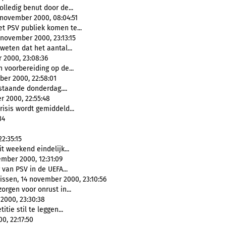
olledig benut door de...
 november 2000, 08:04:51
t PSV publiek komen te...
 november 2000, 23:13:15
 weten dat het aantal...
 2000, 23:08:36
voorbereiding op de...
er 2000, 22:58:01
taande donderdag....
r 2000, 22:55:48
crisis wordt gemiddeld...
34
2:35:15
it weekend eindelijk...
mber 2000, 12:31:09
van PSV in de UEFA...
rissen, 14 november 2000, 23:10:56
orgen voor onrust in...
2000, 23:30:38
itie stil te leggen...
0, 22:17:50