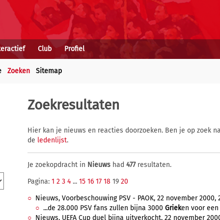
teractief
Club
Profiel
e
Zoeken
Sitemap
Zoekresultaten
Hier kan je nieuws en reacties doorzoeken. Ben je op zoek na
de
ledenlijst
.
Je zoekopdracht in
Nieuws
had
477
resultaten.
Pagina:
1
2
3
4
...
15
16
17
18
19
20
Nieuws, Voorbeschouwing PSV - PAOK, 22 november 2000, 2
...de 28.000 PSV fans zullen bijna 3000
Griek
en voor een 
Nieuws, UEFA Cup duel bijna uitverkocht, 22 november 2000,