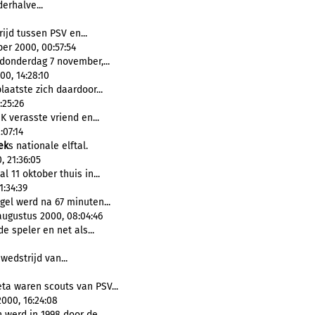
erhalve...
ijd tussen PSV en...
er 2000, 00:57:54
donderdag 7 november,...
0, 14:28:10
laatste zich daardoor...
:25:26
K verasste vriend en...
:07:14
ek
s nationale elftal.
 21:36:05
l 11 oktober thuis in...
1:34:39
gel werd na 67 minuten...
augustus 2000, 08:04:46
e speler en net als...
wedstrijd van...
eta waren scouts van PSV...
000, 16:24:08
 werd in 1998 door de...