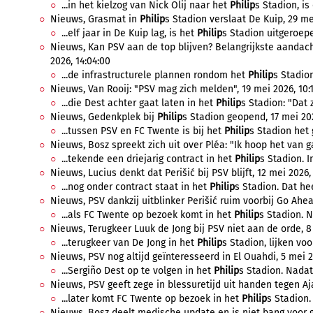
...in het kielzog van Nick Olij naar het
Philip
s Stadion, is 
Nieuws, Grasmat in
Philip
s Stadion verslaat De Kuip, 29 me
...elf jaar in De Kuip lag, is het
Philip
s Stadion uitgeroepe
Nieuws, Kan PSV aan de top blijven? Belangrijkste aandach
2026, 14:04:00
...de infrastructurele plannen rondom het
Philip
s Stadion
Nieuws, Van Rooij: "PSV mag zich melden", 19 mei 2026, 10:
...die Dest achter gaat laten in het
Philip
s Stadion: "Dat z
Nieuws, Gedenkplek bij
Philip
s Stadion geopend, 17 mei 202
...tussen PSV en FC Twente is bij het
Philip
s Stadion het
Nieuws, Bosz spreekt zich uit over Pléa: "Ik hoop het van ga
...tekende een driejarig contract in het
Philip
s Stadion. I
Nieuws, Lucius denkt dat Perišić bij PSV blijft, 12 mei 2026,
...nog onder contract staat in het
Philip
s Stadion. Dat hee
Nieuws, PSV dankzij uitblinker Perišić ruim voorbij Go Ahea
...als FC Twente op bezoek komt in het
Philip
s Stadion. N
Nieuws, Terugkeer Luuk de Jong bij PSV niet aan de orde, 8
...terugkeer van De Jong in het
Philip
s Stadion, lijken voo
Nieuws, PSV nog altijd geïnteresseerd in El Ouahdi, 5 mei 2
...Sergiño Dest op te volgen in het
Philip
s Stadion. Nadat 
Nieuws, PSV geeft zege in blessuretijd uit handen tegen Aja
...later komt FC Twente op bezoek in het
Philip
s Stadion.
Nieuws, Bosz deelt medische update en is niet bang voor g