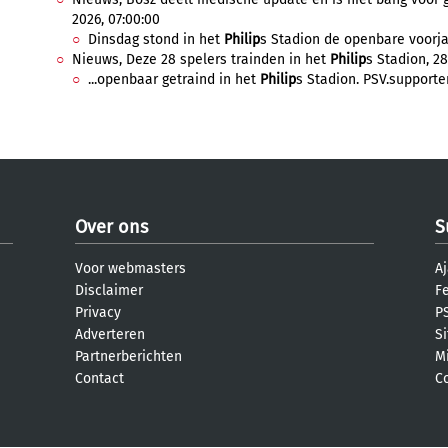
2026, 07:00:00
Dinsdag stond in het
Philip
s Stadion de openbare voorjaa
Nieuws, Deze 28 spelers trainden in het
Philip
s Stadion, 28
...openbaar getraind in het
Philip
s Stadion. PSV.supporter
Over ons
S
Voor webmasters
Aj
Disclaimer
F
Privacy
PS
Adverteren
S
Partnerberichten
M
Contact
C