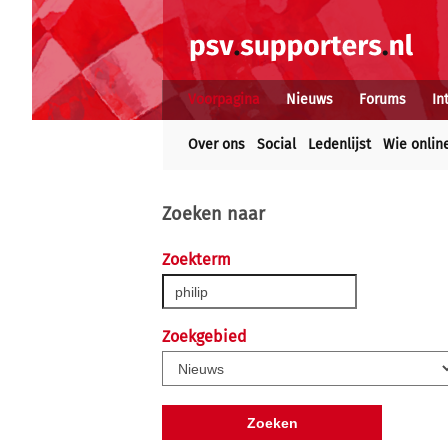
Voorpagina
Nieuws
Forums
In
Over ons
Social
Ledenlijst
Wie onlin
Zoeken naar
Zoekterm
Zoekgebied