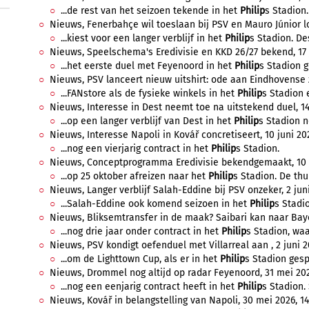
...de rest van het seizoen tekende in het
Philip
s Stadion.
Nieuws, Fenerbahçe wil toeslaan bij PSV en Mauro Júnior lo
...kiest voor een langer verblijf in het
Philip
s Stadion. De
Nieuws, Speelschema's Eredivisie en KKD 26/27 bekend, 17 j
...het eerste duel met Feyenoord in het
Philip
s Stadion g
Nieuws, PSV lanceert nieuw uitshirt: ode aan Eindhovense z
...FANstore als de fysieke winkels in het
Philip
s Stadion 
Nieuws, Interesse in Dest neemt toe na uitstekend duel, 14 
...op een langer verblijf van Dest in het
Philip
s Stadion n
Nieuws, Interesse Napoli in Kovář concretiseert, 10 juni 202
...nog een vierjarig contract in het
Philip
s Stadion.
Nieuws, Conceptprogramma Eredivisie bekendgemaakt, 10 ju
...op 25 oktober afreizen naar het
Philip
s Stadion. De thu
Nieuws, Langer verblijf Salah-Eddine bij PSV onzeker, 2 juni
...Salah-Eddine ook komend seizoen in het
Philip
s Stadio
Nieuws, Bliksemtransfer in de maak? Saibari kan naar Bayer
...nog drie jaar onder contract in het
Philip
s Stadion, waa
Nieuws, PSV kondigt oefenduel met Villarreal aan , 2 juni 2
...om de Lighttown Cup, als er in het
Philip
s Stadion gesp
Nieuws, Drommel nog altijd op radar Feyenoord, 31 mei 202
...nog een eenjarig contract heeft in het
Philip
s Stadion. 
Nieuws, Kovář in belangstelling van Napoli, 30 mei 2026, 14