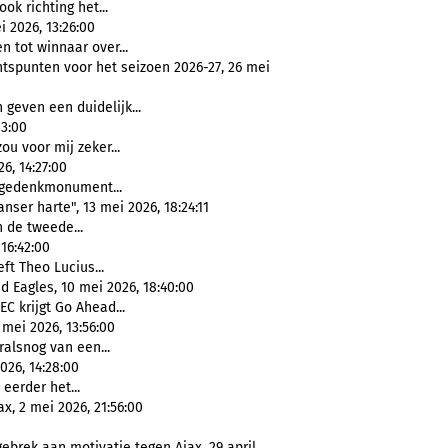
ook richting het...
i 2026, 13:26:00
n tot winnaar over...
tspunten voor het seizoen 2026-27, 26 mei
 geven een duidelijk...
13:00
ou voor mij zeker...
6, 14:27:00
 gedenkmonument...
nser harte", 13 mei 2026, 18:24:11
n de tweede...
 16:42:00
ft Theo Lucius...
d Eagles, 10 mei 2026, 18:40:00
EC krijgt Go Ahead...
 mei 2026, 13:56:00
ralsnog van een...
026, 14:28:00
eerder het...
x, 2 mei 2026, 21:56:00
ebrek aan motivatie tegen Ajax, 29 april