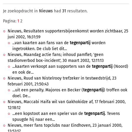
Je zoekopdracht in
Nieuws
had
31
resultaten.
Pagina:
1
2
Nieuws, Resultaten supportersbijeenkomst worden zichtbaar, 25
juni 2002, 16:31:59
...van kaarten aan fans van de
tegenpartij
worden
ingetrokken. De club liet dit...
Nieuws, Maandag actie fans; inhoud pamflet; 'geen
stadionverbod box-incident', 30 maart 2002, 12:11:13
...kaarten verkoopt aan supporters van de
tegenpartij
(Noord)
en ook de...
Nieuws, Ruud van Nistelrooy trefzeker in testwedstrijd, 23
februari 2001, 21:50:43
...uit een penalty. Majoros en Becker (
tegenpartij
) troffen ook
doel. De...
Nieuws, Maccabi Haifa wil van Gakhokidze af, 17 februari 2000,
12:18:12
...een kopstoot aan een speler van de
tegenpartij
. Tevens
spuugde hij naar een...
Nieuws, meer fans topclubs naar Eindhoven, 23 januari 2000,
13:53:17