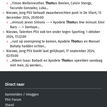
...Timon Wellenreuther,
Thom
as Beelen, Calvin Stengs,
Facundo Gonzalez, Luka...
Nieuws, Jong PSV behaalt zwaarbevochten punt in De Vliert, 13
december 2024, 20:00:00
...minuut: Jevon Simons ---> Ayodele
Thom
as 84e minuut: Emir
Bars ---> Dantaye...
Nieuws, Talenten PSV ook ten onder tegen Sporting, 1 oktober
2024, 17:22:00
...rust op voorsprong te komen, Ayodele
Thom
as en Manuel
Bahaty hadden echter...
Nieuws, Jong PSV boekt laat gelijkspel, 17 september 2024,
02:55:00
...Alleen Isaac Babadi en Ayodele
Thom
as speelden vandaag
niet mee, zij werden...
Direct naar
Aanmelden
/
inloggen
PSV Forum
Stand