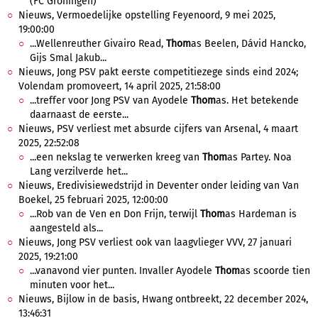
(FC Groningen)
Nieuws, Vermoedelijke opstelling Feyenoord, 9 mei 2025,
19:00:00
...Wellenreuther Givairo Read,
Thom
as Beelen, Dávid Hancko,
Gijs Smal Jakub...
Nieuws, Jong PSV pakt eerste competitiezege sinds eind 2024;
Volendam promoveert, 14 april 2025, 21:58:00
...treffer voor Jong PSV van Ayodele
Thom
as. Het betekende
daarnaast de eerste...
Nieuws, PSV verliest met absurde cijfers van Arsenal, 4 maart
2025, 22:52:08
...een nekslag te verwerken kreeg van
Thom
as Partey. Noa
Lang verzilverde het...
Nieuws, Eredivisiewedstrijd in Deventer onder leiding van Van
Boekel, 25 februari 2025, 12:00:00
...Rob van de Ven en Don Frijn, terwijl
Thom
as Hardeman is
aangesteld als...
Nieuws, Jong PSV verliest ook van laagvlieger VVV, 27 januari
2025, 19:21:00
...vanavond vier punten. Invaller Ayodele
Thom
as scoorde tien
minuten voor het...
Nieuws, Bijlow in de basis, Hwang ontbreekt, 22 december 2024,
13:46:31