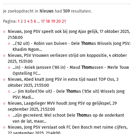
Je zoekopdracht in
Nieuws
had
509
resultaten.
Pagina:
1
2
3
4
5
6
...
17
18
19
20
21
Nieuws, Jong PSV speelt ook bij Jong Ajax gelijk, 17 oktober 2025,
21:58:00
...('62 uit) - Robin van Duiven - Dele
Thom
as Wissels Jong PSV:
Khadim Ngom...
Nieuws, PSV Vrouwen verliezen strijd om koppositie, 4 oktober
2025, 15:51:00
...in) - Aniek Janssen ('86 in) - Maud
Thom
assen - Merle Touw
Opstelling FC...
Nieuws, Abed knalt Jong PSV in extra tijd naast TOP Oss, 3
oktober 2025, 21:55:00
...- Jim Koller(10e uit) - Dele
Thom
as ('85e uit) Wissels Jong
PSV: Madi...
Nieuws, Laagvlieger MVV houdt Jong PSV op gelijkspel, 29
september 2025, 21:52:00
...zijn gecreëerd. Wel schoot Dele
Thom
as op de onderkant
van de lat, maar...
Nieuws, Jong PSV verslaat ook FC Den Bosch met ruime cijfers,
22 september 2025, 21:49:00