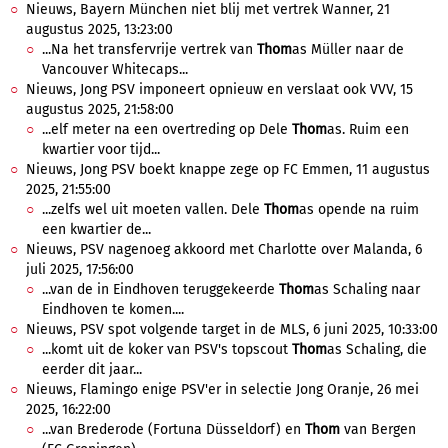
Nieuws, Bayern München niet blij met vertrek Wanner, 21
augustus 2025, 13:23:00
...Na het transfervrije vertrek van
Thom
as Müller naar de
Vancouver Whitecaps...
Nieuws, Jong PSV imponeert opnieuw en verslaat ook VVV, 15
augustus 2025, 21:58:00
...elf meter na een overtreding op Dele
Thom
as. Ruim een
kwartier voor tijd...
Nieuws, Jong PSV boekt knappe zege op FC Emmen, 11 augustus
2025, 21:55:00
...zelfs wel uit moeten vallen. Dele
Thom
as opende na ruim
een kwartier de...
Nieuws, PSV nagenoeg akkoord met Charlotte over Malanda, 6
juli 2025, 17:56:00
...van de in Eindhoven teruggekeerde
Thom
as Schaling naar
Eindhoven te komen....
Nieuws, PSV spot volgende target in de MLS, 6 juni 2025, 10:33:00
...komt uit de koker van PSV's topscout
Thom
as Schaling, die
eerder dit jaar...
Nieuws, Flamingo enige PSV'er in selectie Jong Oranje, 26 mei
2025, 16:22:00
...van Brederode (Fortuna Düsseldorf) en
Thom
van Bergen