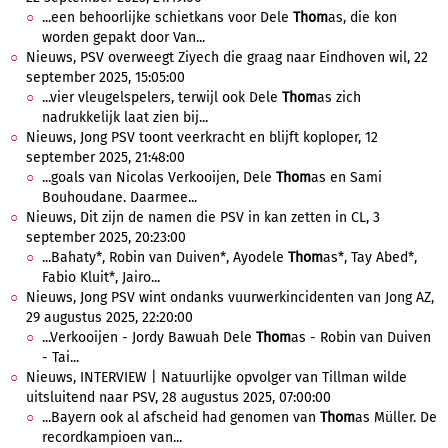
...een behoorlijke schietkans voor Dele
Thom
as, die kon
worden gepakt door Van...
Nieuws, PSV overweegt Ziyech die graag naar Eindhoven wil, 22
september 2025, 15:05:00
...vier vleugelspelers, terwijl ook Dele
Thom
as zich
nadrukkelijk laat zien bij...
Nieuws, Jong PSV toont veerkracht en blijft koploper, 12
september 2025, 21:48:00
...goals van Nicolas Verkooijen, Dele
Thom
as en Sami
Bouhoudane. Daarmee...
Nieuws, Dit zijn de namen die PSV in kan zetten in CL, 3
september 2025, 20:23:00
...Bahaty*, Robin van Duiven*, Ayodele
Thom
as*, Tay Abed*,
Fabio Kluit*, Jairo...
Nieuws, Jong PSV wint ondanks vuurwerkincidenten van Jong AZ,
29 augustus 2025, 22:20:00
...Verkooijen - Jordy Bawuah Dele
Thom
as - Robin van Duiven
- Tai...
Nieuws, INTERVIEW | Natuurlijke opvolger van Tillman wilde
uitsluitend naar PSV, 28 augustus 2025, 07:00:00
...Bayern ook al afscheid had genomen van
Thom
as Müller. De
recordkampioen van...