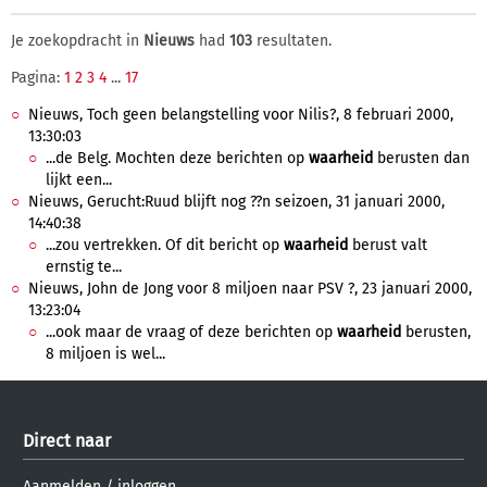
Je zoekopdracht in
Nieuws
had
103
resultaten.
Pagina:
1
2
3
4
...
17
Nieuws, Toch geen belangstelling voor Nilis?, 8 februari 2000,
13:30:03
...de Belg. Mochten deze berichten op
waarheid
berusten dan
lijkt een...
Nieuws, Gerucht:Ruud blijft nog ??n seizoen, 31 januari 2000,
14:40:38
...zou vertrekken. Of dit bericht op
waarheid
berust valt
ernstig te...
Nieuws, John de Jong voor 8 miljoen naar PSV ?, 23 januari 2000,
13:23:04
...ook maar de vraag of deze berichten op
waarheid
berusten,
8 miljoen is wel...
Direct naar
Aanmelden
/
inloggen