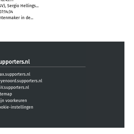
SV), Sergio Hellings...
7:14:34
ntenmaker in de...
upporters.nl
ax.supporters.nl
eyenoord.supporters.nl
V.supporters.nl
itemap
ijn voorkeuren
ookie-instellingen