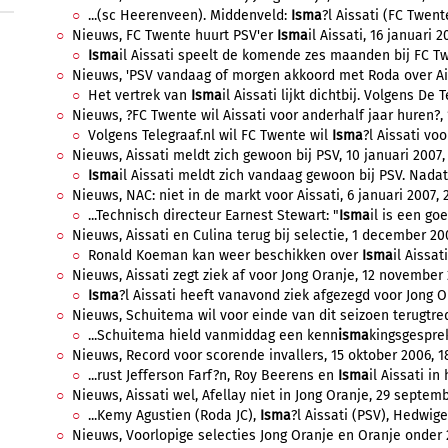
...(sc Heerenveen). Middenveld:
Isma
?l Aissati (FC Twent
Nieuws, FC Twente huurt PSV'er
Isma
il Aissati, 16 januari 2
Isma
il Aissati speelt de komende zes maanden bij FC Twe
Nieuws, 'PSV vandaag of morgen akkoord met Roda over Aissa
Het vertrek van
Isma
il Aissati lijkt dichtbij. Volgens De 
Nieuws, ?FC Twente wil Aissati voor anderhalf jaar huren?, 1
Volgens Telegraaf.nl wil FC Twente wil
Isma
?l Aissati voo
Nieuws, Aissati meldt zich gewoon bij PSV, 10 januari 2007, 
Isma
il Aissati meldt zich vandaag gewoon bij PSV. Nadat
Nieuws, NAC: niet in de markt voor Aissati, 6 januari 2007, 2
...Technisch directeur Earnest Stewart: "
Isma
il is een go
Nieuws, Aissati en Culina terug bij selectie, 1 december 200
Ronald Koeman kan weer beschikken over
Isma
il Aissat
Nieuws, Aissati zegt ziek af voor Jong Oranje, 12 november 
Isma
?l Aissati heeft vanavond ziek afgezegd voor Jong Ora
Nieuws, Schuitema wil voor einde van dit seizoen terugtred
...Schuitema hield vanmiddag een kenn
isma
kingsgespre
Nieuws, Record voor scorende invallers, 15 oktober 2006, 1
...rust Jefferson Farf?n, Roy Beerens en
Isma
il Aissati in
Nieuws, Aissati wel, Afellay niet in Jong Oranje, 29 septemb
...Kemy Agustien (Roda JC),
Isma
?l Aissati (PSV), Hedwige
Nieuws, Voorlopige selecties Jong Oranje en Oranje onder