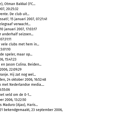
e), Otman Bakkal (FC...
007, 20:25:32
nte. De club uit...
ti', 15 januari 2007, 07:21:41
Telegraaf verwacht...
0 januari 2007, 17:03:17
r anderhalf seizoen...
07:31:11
 vele clubs met hem in...
3:01:10
ede speler, maar op...
6, 15:47:23
i en Jason Culina. Beiden...
2006, 22:09:29
nje. Hij zat nog wel...
en, 24 oktober 2006, 16:52:48
k met Nederlandse media....
8:55:06
 het veld om de 0-1...
er 2006, 13:22:50
s Maduro (Ajax), Haris...
 21 bekendgemaakt, 23 september 2006,