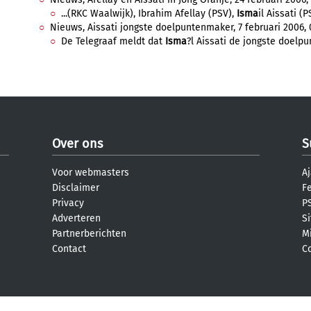
...(RKC Waalwijk), Ibrahim Afellay (PSV),
Isma
il Aissati (P
Nieuws, Aissati jongste doelpuntenmaker, 7 februari 2006, 0
De Telegraaf meldt dat
Isma
?l Aissati de jongste doelpu
Over ons
S
Voor webmasters
Aj
Disclaimer
F
Privacy
PS
Adverteren
S
Partnerberichten
M
Contact
C