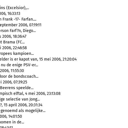
ins (Excelsior),...
06, 16:33:13
n Frank -17- Farfan....
eptember 2006, 07:19:11
erson Farf?n, Diego...
 2006, 18:36:47
ut Brama (FC...
 2006, 22:46:58
uropees kampioen...
lder is er kapot van, 15 mei 2006, 21:20:04
s nu de enige PSV-er...
2006, 11:55:30
n door de bondscoach...
i 2006, 07:39:25
y Beerens speelde...
pisch elftal, 4 mei 2006, 23:13:08
ge selectie van Jong...
15 april 2006, 20:31:34
i genoemd als mogelijke...
006, 14:01:50
nomen in de...
18:43:11