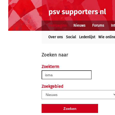
Voorpagina
Nieuws
Forums
In
Over ons
Social
Ledenlijst
Wie onlin
Zoeken naar
Zoekterm
Zoekgebied