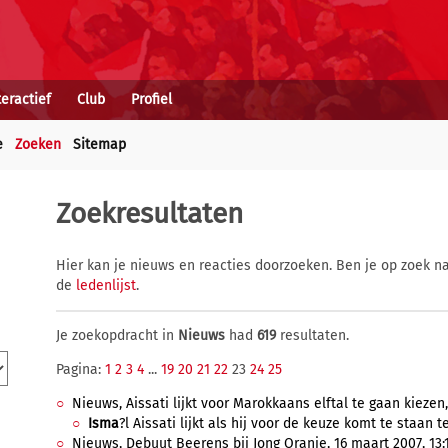
teractief
Club
Profiel
e
Zoeken
Sitemap
Zoekresultaten
Hier kan je nieuws en reacties doorzoeken. Ben je op zoek na
de
ledenlijst
.
Je zoekopdracht in
Nieuws
had
619
resultaten.
Pagina:
1
2
3
4
...
19
20
21
22
23
24
25
Nieuws, Aissati lijkt voor Marokkaans elftal te gaan kiezen,
Isma
?l Aissati lijkt als hij voor de keuze komt te staan t
Nieuws, Debuut Beerens bij Jong Oranje, 16 maart 2007, 13: