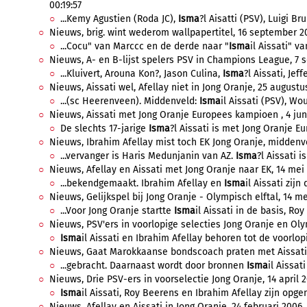
00:19:57
...Kemy Agustien (Roda JC),
Isma
?l Aisatti (PSV), Luigi Bru
Nieuws, brig. wint wederom wallpapertitel, 16 september 20
...Cocu" van Marccc en de derde naar "
Isma
il Aissati" va
Nieuws, A- en B-lijst spelers PSV in Champions League, 7 s
...Kluivert, Arouna Kon?, Jason Culina,
Isma
?l Aissati, Jeff
Nieuws, Aissati wel, Afellay niet in Jong Oranje, 25 augustus
...(sc Heerenveen). Middenveld:
Isma
il Aissati (PSV), Wo
Nieuws, Aissati met Jong Oranje Europees kampioen , 4 juni
De slechts 17-jarige
Isma
?l Aissati is met Jong Oranje E
Nieuws, Ibrahim Afellay mist toch EK Jong Oranje, middenve
...vervanger is Haris Medunjanin van AZ.
Isma
?l Aissati i
Nieuws, Afellay en Aissati met Jong Oranje naar EK, 14 mei 
...bekendgemaakt. Ibrahim Afellay en
Isma
il Aissati zij
Nieuws, Gelijkspel bij Jong Oranje - Olympisch elftal, 14 me
...Voor Jong Oranje startte
Isma
il Aissati in de basis, Ro
Nieuws, PSV'ers in voorlopige selecties Jong Oranje en Olym
Isma
il Aissati en Ibrahim Afellay behoren tot de voorlopi
Nieuws, Gaat Marokkaanse bondscoach praten met Aissati?, 
...gebracht. Daarnaast wordt door bronnen
Isma
il Aissat
Nieuws, Drie PSV-ers in voorselectie Jong Oranje, 14 april 2
Isma
il Aissati, Roy Beerens en Ibrahim Afellay zijn opge
Nieuws, Afellay en Aissati in Jong Oranje, 24 februari 2006, 