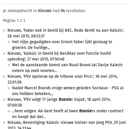
Je zoekopdracht in
Nieuws
had
64
resultaten.
Pagina:
1
2
3
Nieuws, 'Faber ook in beeld bij NEC, Roda denkt nu aan Kalezic',
28 mei 2015, 08:13:37
Het rijtje gegadigden voor Ernest Faber lijkt gestaag te
groeien. De huidige...
Nieuws, 'Kalezic in beeld bij Besiktas voor functie hoofd
opleiding', 27 mei 2015, 07:50:48
Met de aanstaande komst van Ruud Brood zal Darije Kalezic
extern op zoek moeten...
Nieuws, 'PSV opnieuw op de tribune voor Prcic', 18 mei 2014,
22:01:38
Nadat Marcel Brands enige weken geleden Sochaux - PSG al
zou hebben bekeken,...
Nieuws, 'PSV volgt 17-jarige
Bosnie
r Gojak', 18 april 2014,
07:00:30
...hem volgen. AA Gent heeft al twee
Bosnie
rs onder contract
en hoopt dat dat...
Nieuws, Bevestiging: Kalezic nieuwe trainer van Jong PSV, 29 juni
2013, 14:33:44