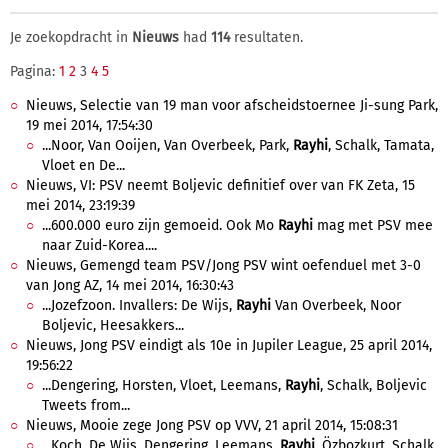
Je zoekopdracht in
Nieuws
had
114
resultaten.
Pagina:
1
2
3
4
5
Nieuws, Selectie van 19 man voor afscheidstoernee Ji-sung Park,
19 mei 2014, 17:54:30
...Noor, Van Ooijen, Van Overbeek, Park,
Rayhi
, Schalk, Tamata,
Vloet en De...
Nieuws, VI: PSV neemt Boljevic definitief over van FK Zeta, 15
mei 2014, 23:19:39
...600.000 euro zijn gemoeid. Ook Mo
Rayhi
mag met PSV mee
naar Zuid-Korea....
Nieuws, Gemengd team PSV/Jong PSV wint oefenduel met 3-0
van Jong AZ, 14 mei 2014, 16:30:43
...Jozefzoon. Invallers: De Wijs,
Rayhi
Van Overbeek, Noor
Boljevic, Heesakkers...
Nieuws, Jong PSV eindigt als 10e in Jupiler League, 25 april 2014,
19:56:22
...Dengering, Horsten, Vloet, Leemans,
Rayhi
, Schalk, Boljevic
Tweets from...
Nieuws, Mooie zege Jong PSV op VVV, 21 april 2014, 15:08:31
...Koch, De Wijs, Dengering, Leemans,
Rayhi
, Özbozkurt, Schalk,