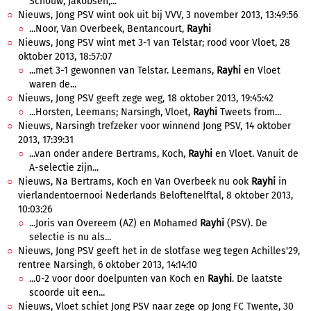
Schouw, Jakobsen,...
Nieuws, Jong PSV wint ook uit bij VVV, 3 november 2013, 13:49:56
...Noor, Van Overbeek, Bentancourt,
Rayhi
Nieuws, Jong PSV wint met 3-1 van Telstar; rood voor Vloet, 28
oktober 2013, 18:57:07
...met 3-1 gewonnen van Telstar. Leemans,
Rayhi
en Vloet
waren de...
Nieuws, Jong PSV geeft zege weg, 18 oktober 2013, 19:45:42
...Horsten, Leemans; Narsingh, Vloet,
Rayhi
Tweets from...
Nieuws, Narsingh trefzeker voor winnend Jong PSV, 14 oktober
2013, 17:39:31
...van onder andere Bertrams, Koch,
Rayhi
en Vloet. Vanuit de
A-selectie zijn...
Nieuws, Na Bertrams, Koch en Van Overbeek nu ook
Rayhi
in
vierlandentoernooi Nederlands Beloftenelftal, 8 oktober 2013,
10:03:26
...Joris van Overeem (AZ) en Mohamed
Rayhi
(PSV). De
selectie is nu als...
Nieuws, Jong PSV geeft het in de slotfase weg tegen Achilles'29,
rentree Narsingh, 6 oktober 2013, 14:14:10
...0-2 voor door doelpunten van Koch en
Rayhi
. De laatste
scoorde uit een...
Nieuws, Vloet schiet Jong PSV naar zege op Jong FC Twente, 30