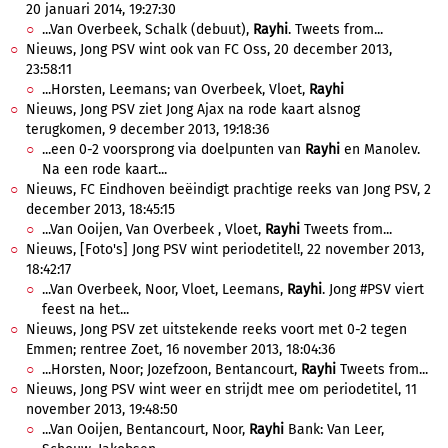
20 januari 2014, 19:27:30
...Van Overbeek, Schalk (debuut),
Rayhi
. Tweets from...
Nieuws, Jong PSV wint ook van FC Oss, 20 december 2013,
23:58:11
...Horsten, Leemans; van Overbeek, Vloet,
Rayhi
Nieuws, Jong PSV ziet Jong Ajax na rode kaart alsnog
terugkomen, 9 december 2013, 19:18:36
...een 0-2 voorsprong via doelpunten van
Rayhi
en Manolev.
Na een rode kaart...
Nieuws, FC Eindhoven beëindigt prachtige reeks van Jong PSV, 2
december 2013, 18:45:15
...Van Ooijen, Van Overbeek , Vloet,
Rayhi
Tweets from...
Nieuws, [Foto's] Jong PSV wint periodetitel!, 22 november 2013,
18:42:17
...Van Overbeek, Noor, Vloet, Leemans,
Rayhi
. Jong #PSV viert
feest na het...
Nieuws, Jong PSV zet uitstekende reeks voort met 0-2 tegen
Emmen; rentree Zoet, 16 november 2013, 18:04:36
...Horsten, Noor; Jozefzoon, Bentancourt,
Rayhi
Tweets from...
Nieuws, Jong PSV wint weer en strijdt mee om periodetitel, 11
november 2013, 19:48:50
...Van Ooijen, Bentancourt, Noor,
Rayhi
Bank: Van Leer,