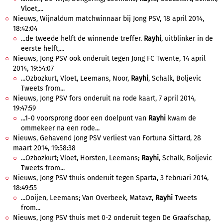
Vloet,...
Nieuws, Wijnaldum matchwinnaar bij Jong PSV, 18 april 2014,
18:42:04
...de tweede helft de winnende treffer.
Rayhi
, uitblinker in de
eerste helft,...
Nieuws, Jong PSV ook onderuit tegen Jong FC Twente, 14 april
2014, 19:54:07
...Ozbozkurt, Vloet, Leemans, Noor,
Rayhi
, Schalk, Boljevic
Tweets from...
Nieuws, Jong PSV fors onderuit na rode kaart, 7 april 2014,
19:47:59
...1-0 voorsprong door een doelpunt van
Rayhi
kwam de
ommekeer na een rode...
Nieuws, Gehavend Jong PSV verliest van Fortuna Sittard, 28
maart 2014, 19:58:38
...Ozbozkurt; Vloet, Horsten, Leemans;
Rayhi
, Schalk, Boljevic
Tweets from...
Nieuws, Jong PSV thuis onderuit tegen Sparta, 3 februari 2014,
18:49:55
...Ooijen, Leemans; Van Overbeek, Matavz,
Rayhi
Tweets
from...
Nieuws, Jong PSV thuis met 0-2 onderuit tegen De Graafschap,