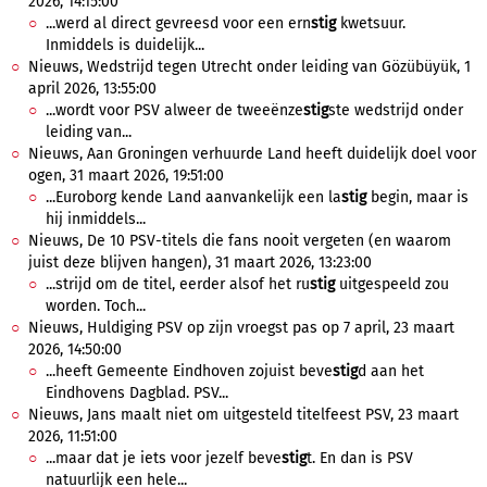
2026, 14:15:00
...werd al direct gevreesd voor een ern
stig
kwetsuur.
Inmiddels is duidelijk...
Nieuws, Wedstrijd tegen Utrecht onder leiding van Gözübüyük, 1
april 2026, 13:55:00
...wordt voor PSV alweer de tweeënze
stig
ste wedstrijd onder
leiding van...
Nieuws, Aan Groningen verhuurde Land heeft duidelijk doel voor
ogen, 31 maart 2026, 19:51:00
...Euroborg kende Land aanvankelijk een la
stig
begin, maar is
hij inmiddels...
Nieuws, De 10 PSV-titels die fans nooit vergeten (en waarom
juist deze blijven hangen), 31 maart 2026, 13:23:00
...strijd om de titel, eerder alsof het ru
stig
uitgespeeld zou
worden. Toch...
Nieuws, Huldiging PSV op zijn vroegst pas op 7 april, 23 maart
2026, 14:50:00
...heeft Gemeente Eindhoven zojuist beve
stig
d aan het
Eindhovens Dagblad. PSV...
Nieuws, Jans maalt niet om uitgesteld titelfeest PSV, 23 maart
2026, 11:51:00
...maar dat je iets voor jezelf beve
stig
t. En dan is PSV
natuurlijk een hele...