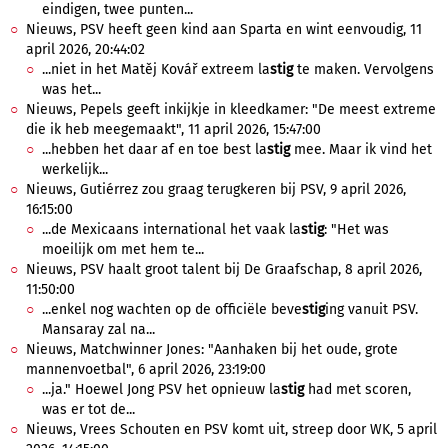
eindigen, twee punten...
Nieuws, PSV heeft geen kind aan Sparta en wint eenvoudig, 11
april 2026, 20:44:02
...niet in het Matěj Kovář extreem la
stig
te maken. Vervolgens
was het...
Nieuws, Pepels geeft inkijkje in kleedkamer: "De meest extreme
die ik heb meegemaakt", 11 april 2026, 15:47:00
...hebben het daar af en toe best la
stig
mee. Maar ik vind het
werkelijk...
Nieuws, Gutiérrez zou graag terugkeren bij PSV, 9 april 2026,
16:15:00
...de Mexicaans international het vaak la
stig
: "Het was
moeilijk om met hem te...
Nieuws, PSV haalt groot talent bij De Graafschap, 8 april 2026,
11:50:00
...enkel nog wachten op de officiële beve
stig
ing vanuit PSV.
Mansaray zal na...
Nieuws, Matchwinner Jones: "Aanhaken bij het oude, grote
mannenvoetbal", 6 april 2026, 23:19:00
...ja." Hoewel Jong PSV het opnieuw la
stig
had met scoren,
was er tot de...
Nieuws, Vrees Schouten en PSV komt uit, streep door WK, 5 april