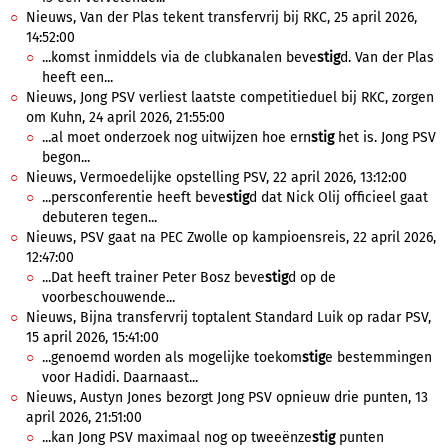
Nieuws, Van der Plas tekent transfervrij bij RKC, 25 april 2026,
14:52:00
...komst inmiddels via de clubkanalen beve
stig
d. Van der Plas
heeft een...
Nieuws, Jong PSV verliest laatste competitieduel bij RKC, zorgen
om Kuhn, 24 april 2026, 21:55:00
...al moet onderzoek nog uitwijzen hoe ern
stig
het is. Jong PSV
begon...
Nieuws, Vermoedelijke opstelling PSV, 22 april 2026, 13:12:00
...persconferentie heeft beve
stig
d dat Nick Olij officieel gaat
debuteren tegen...
Nieuws, PSV gaat na PEC Zwolle op kampioensreis, 22 april 2026,
12:47:00
...Dat heeft trainer Peter Bosz beve
stig
d op de
voorbeschouwende...
Nieuws, Bijna transfervrij toptalent Standard Luik op radar PSV,
15 april 2026, 15:41:00
...genoemd worden als mogelijke toekom
stig
e bestemmingen
voor Hadidi. Daarnaast...
Nieuws, Austyn Jones bezorgt Jong PSV opnieuw drie punten, 13
april 2026, 21:51:00
...kan Jong PSV maximaal nog op tweeënze
stig
punten