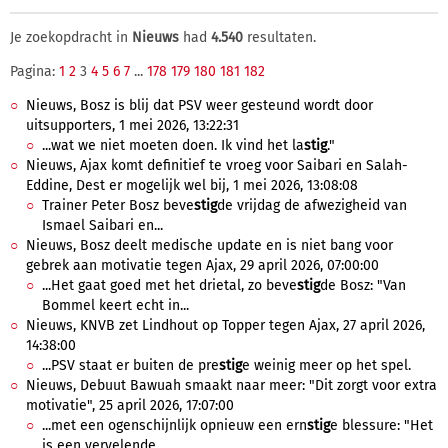
Je zoekopdracht in
Nieuws
had
4.540
resultaten.
Pagina:
1
2
3
4
5
6
7
...
178
179
180
181
182
Nieuws, Bosz is blij dat PSV weer gesteund wordt door
uitsupporters, 1 mei 2026, 13:22:31
...wat we niet moeten doen. Ik vind het la
stig
."
Nieuws, Ajax komt definitief te vroeg voor Saibari en Salah-
Eddine, Dest er mogelijk wel bij, 1 mei 2026, 13:08:08
Trainer Peter Bosz beve
stig
de vrijdag de afwezigheid van
Ismael Saibari en...
Nieuws, Bosz deelt medische update en is niet bang voor
gebrek aan motivatie tegen Ajax, 29 april 2026, 07:00:00
...Het gaat goed met het drietal, zo beve
stig
de Bosz: "Van
Bommel keert echt in...
Nieuws, KNVB zet Lindhout op Topper tegen Ajax, 27 april 2026,
14:38:00
...PSV staat er buiten de pre
stig
e weinig meer op het spel.
Nieuws, Debuut Bawuah smaakt naar meer: "Dit zorgt voor extra
motivatie", 25 april 2026, 17:07:00
...met een ogenschijnlijk opnieuw een ern
stig
e blessure: "Het
is een vervelende...