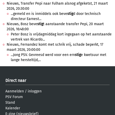
Nieuws, Transfer Pepi naar Fulham alsnog afgeketst, 21 maart
2026, 20:30:00
...gemeld en is inmiddels ook beve
stig
d door technisch
directeur Earnest...
Nieuws, Bosz beve
stig
t aanstaande transfer Pepi, 20 maart
2026, 16:48:00
Peter Bosz is vrijdagmiddag kort ingegaan op het aanstaande
vertrek van Ricardo...
Nieuws, Fernandez komt met schrik vrij, schade beperkt, 17
maart 2026, 20:00:00
...Jong PSV. Gevreesd werd voor een ern
stig
e kwetsuur met
lange hersteltijd,...
Direct naar
Aanmelden
/
inloggen
PSV Forum
Stand
Kalender
E-zine (nieuwsbrief)