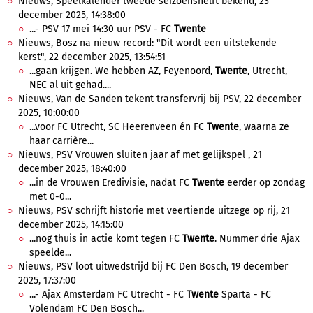
Nieuws, Speelkalender tweede seizoenshelft bekend, 23
december 2025, 14:38:00
...- PSV 17 mei 14:30 uur PSV - FC
Twente
Nieuws, Bosz na nieuw record: "Dit wordt een uitstekende
kerst", 22 december 2025, 13:54:51
...gaan krijgen. We hebben AZ, Feyenoord,
Twente
, Utrecht,
NEC al uit gehad....
Nieuws, Van de Sanden tekent transfervrij bij PSV, 22 december
2025, 10:00:00
...voor FC Utrecht, SC Heerenveen én FC
Twente
, waarna ze
haar carrière...
Nieuws, PSV Vrouwen sluiten jaar af met gelijkspel , 21
december 2025, 18:40:00
...in de Vrouwen Eredivisie, nadat FC
Twente
eerder op zondag
met 0-0...
Nieuws, PSV schrijft historie met veertiende uitzege op rij, 21
december 2025, 14:15:00
...nog thuis in actie komt tegen FC
Twente
. Nummer drie Ajax
speelde...
Nieuws, PSV loot uitwedstrijd bij FC Den Bosch, 19 december
2025, 17:37:00
...- Ajax Amsterdam FC Utrecht - FC
Twente
Sparta - FC
Volendam FC Den Bosch...