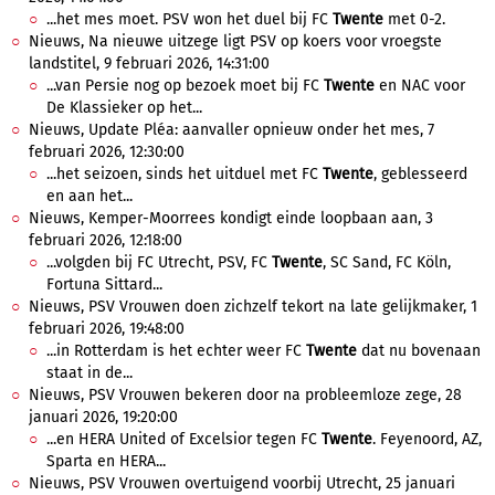
...het mes moet. PSV won het duel bij FC
Twente
met 0-2.
Nieuws, Na nieuwe uitzege ligt PSV op koers voor vroegste
landstitel, 9 februari 2026, 14:31:00
...van Persie nog op bezoek moet bij FC
Twente
en NAC voor
De Klassieker op het...
Nieuws, Update Pléa: aanvaller opnieuw onder het mes, 7
februari 2026, 12:30:00
...het seizoen, sinds het uitduel met FC
Twente
, geblesseerd
en aan het...
Nieuws, Kemper-Moorrees kondigt einde loopbaan aan, 3
februari 2026, 12:18:00
...volgden bij FC Utrecht, PSV, FC
Twente
, SC Sand, FC Köln,
Fortuna Sittard...
Nieuws, PSV Vrouwen doen zichzelf tekort na late gelijkmaker, 1
februari 2026, 19:48:00
...in Rotterdam is het echter weer FC
Twente
dat nu bovenaan
staat in de...
Nieuws, PSV Vrouwen bekeren door na probleemloze zege, 28
januari 2026, 19:20:00
...en HERA United of Excelsior tegen FC
Twente
. Feyenoord, AZ,
Sparta en HERA...
Nieuws, PSV Vrouwen overtuigend voorbij Utrecht, 25 januari