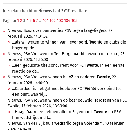
Je zoekopdracht in
Nieuws
had
2.617
resultaten.
Pagina:
1
2
3
4
5
6
7
...
101
102
103
104
105
Nieuws, Bosz over puntverlies PSV tegen laagvliegers, 27
februari 2026, 14:01:52
...als wij weten te winnen van Feyenoord,
Twente
en clubs die
hoger op de...
Nieuws, PSV Vrouwen en Ten Berge na dit seizoen uit elkaar, 23
februari 2026, 13:36:00
...een geduchte titelconcurrent voor FC
Twente
. In een eerste
reactie op de...
Nieuws, PSV Vrouwen winnen bij AZ en naderen
Twente
, 22
februari 2026, 14:10:00
...Daardoor is het gat met koploper FC
Twente
verkleind tot
één punt, waarbij...
Nieuws, PSV Vrouwen winnen op besneeuwde Herdgang van PEC
Zwolle, 15 februari 2026, 18:39:00
...Haag. Daarmee hebben alleen Feyenoord,
Twente
en PSV
hun wedstrijden dit...
Nieuws, Van der Eijk fluit wedstrijd tegen Volendam, 10 februari
2026, 14:04:00