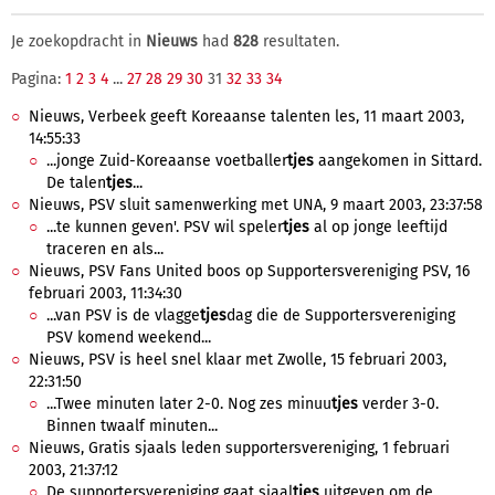
Je zoekopdracht in
Nieuws
had
828
resultaten.
Pagina:
1
2
3
4
...
27
28
29
30
31
32
33
34
Nieuws, Verbeek geeft Koreaanse talenten les, 11 maart 2003,
14:55:33
...jonge Zuid-Koreaanse voetballer
tjes
aangekomen in Sittard.
De talen
tjes
...
Nieuws, PSV sluit samenwerking met UNA, 9 maart 2003, 23:37:58
...te kunnen geven'. PSV wil speler
tjes
al op jonge leeftijd
traceren en als...
Nieuws, PSV Fans United boos op Supportersvereniging PSV, 16
februari 2003, 11:34:30
...van PSV is de vlagge
tjes
dag die de Supportersvereniging
PSV komend weekend...
Nieuws, PSV is heel snel klaar met Zwolle, 15 februari 2003,
22:31:50
...Twee minuten later 2-0. Nog zes minuu
tjes
verder 3-0.
Binnen twaalf minuten...
Nieuws, Gratis sjaals leden supportersvereniging, 1 februari
2003, 21:37:12
De supportersvereniging gaat sjaal
tjes
uitgeven om de