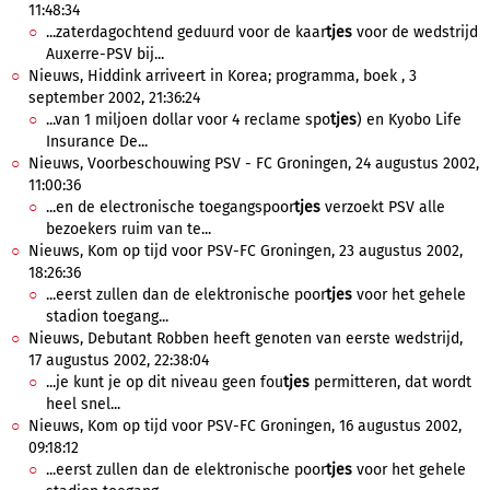
11:48:34
...zaterdagochtend geduurd voor de kaar
tjes
voor de wedstrijd
Auxerre-PSV bij...
Nieuws, Hiddink arriveert in Korea; programma, boek , 3
september 2002, 21:36:24
...van 1 miljoen dollar voor 4 reclame spo
tjes
) en Kyobo Life
Insurance De...
Nieuws, Voorbeschouwing PSV - FC Groningen, 24 augustus 2002,
11:00:36
...en de electronische toegangspoor
tjes
verzoekt PSV alle
bezoekers ruim van te...
Nieuws, Kom op tijd voor PSV-FC Groningen, 23 augustus 2002,
18:26:36
...eerst zullen dan de elektronische poor
tjes
voor het gehele
stadion toegang...
Nieuws, Debutant Robben heeft genoten van eerste wedstrijd,
17 augustus 2002, 22:38:04
...je kunt je op dit niveau geen fou
tjes
permitteren, dat wordt
heel snel...
Nieuws, Kom op tijd voor PSV-FC Groningen, 16 augustus 2002,
09:18:12
...eerst zullen dan de elektronische poor
tjes
voor het gehele