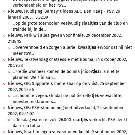
verbondenheid en het PSV...
Nieuws, Huldiging 'Barney' tijdens ADO Den Haag - PSV, 20
januari 2003, 13:32:39
...op de grote toernooien veelvuldig sjaal
tjes
van de club en
trainde hij in de...
Nieuws, Park wil alles geven voor finale, 29 december 2002,
21:18:15
...oververmoeid en zorgen allerlei kwaal
tjes
ervoor dat hij niet
meer zo'n...
Nieuws, Tekstverslag chatsessie met Bouma, 24 oktober 2002,
20:59:38
...Fredje wanneer komen de bouma jnioor
tjes
? Is niet te
plannen. We zijn aan...
Nieuws, OB: Supporters met elkaar op de vuist, 25 september
2002, 20:23:36
...schoon te vegen. Omdat de politie relle
tjes
verwachtte,
moesten restaurants...
Nieuws, OB: PSV-stadion nog niet uitverkocht, 25 september
2002, 09:54:07
...Dinsdag waren er zo'n 26.000 kaar
tjes
verkocht. PSV denkt
dat er in totaal...
Nieuws, Kaarten eigen vervoer uitverkocht, 9 september 2002,