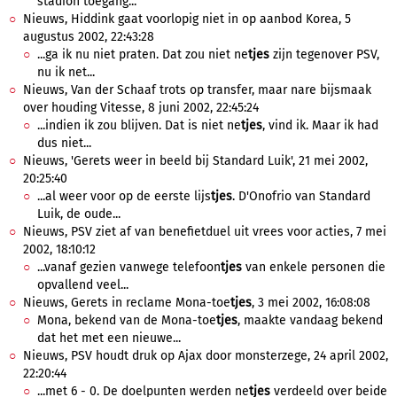
stadion toegang...
Nieuws, Hiddink gaat voorlopig niet in op aanbod Korea, 5
augustus 2002, 22:43:28
...ga ik nu niet praten. Dat zou niet ne
tjes
zijn tegenover PSV,
nu ik net...
Nieuws, Van der Schaaf trots op transfer, maar nare bijsmaak
over houding Vitesse, 8 juni 2002, 22:45:24
...indien ik zou blijven. Dat is niet ne
tjes
, vind ik. Maar ik had
dus niet...
Nieuws, 'Gerets weer in beeld bij Standard Luik', 21 mei 2002,
20:25:40
...al weer voor op de eerste lijs
tjes
. D'Onofrio van Standard
Luik, de oude...
Nieuws, PSV ziet af van benefietduel uit vrees voor acties, 7 mei
2002, 18:10:12
...vanaf gezien vanwege telefoon
tjes
van enkele personen die
opvallend veel...
Nieuws, Gerets in reclame Mona-toe
tjes
, 3 mei 2002, 16:08:08
Mona, bekend van de Mona-toe
tjes
, maakte vandaag bekend
dat het met een nieuwe...
Nieuws, PSV houdt druk op Ajax door monsterzege, 24 april 2002,
22:20:44
...met 6 - 0. De doelpunten werden ne
tjes
verdeeld over beide