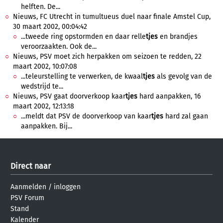
helften. De...
Nieuws, FC Utrecht in tumultueus duel naar finale Amstel Cup,
30 maart 2002, 00:04:42
...tweede ring opstormden en daar relle
tjes
en brandjes
veroorzaakten. Ook de...
Nieuws, PSV moet zich herpakken om seizoen te redden, 22
maart 2002, 10:07:08
...teleurstelling te verwerken, de kwaal
tjes
als gevolg van de
wedstrijd te...
Nieuws, PSV gaat doorverkoop kaar
tjes
hard aanpakken, 16
maart 2002, 12:13:18
...meldt dat PSV de doorverkoop van kaar
tjes
hard zal gaan
aanpakken. Bij...
Direct naar
Aanmelden
/
inloggen
PSV Forum
Stand
Kalender