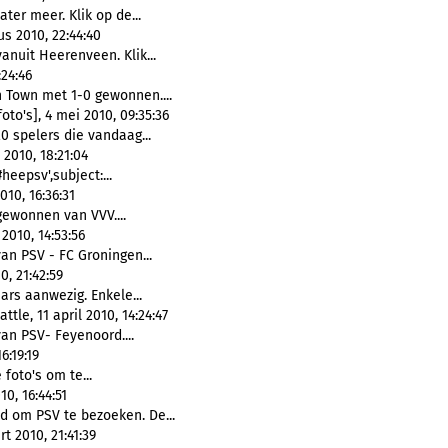
ter meer. Klik op de...
s 2010, 22:44:40
anuit Heerenveen. Klik...
:24:46
h Town met 1-0 gewonnen....
oto's], 4 mei 2010, 09:35:36
0 spelers die vandaag...
 2010, 18:21:04
eepsv',subject:...
10, 16:36:31
gewonnen van VVV....
2010, 14:53:56
van PSV - FC Groningen...
, 21:42:59
ars aanwezig. Enkele...
le, 11 april 2010, 14:24:47
van PSV- Feyenoord....
6:19:19
 foto's om te...
0, 16:44:51
 om PSV te bezoeken. De...
t 2010, 21:41:39