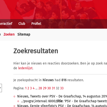
teractief
Club
Profiel
e
Zoeken
Sitemap
Zoekresultaten
Hier kan je nieuws en reacties doorzoeken. Ben je op zoek na
de
ledenlijst
.
Je zoekopdracht in
Nieuws
had
816
resultaten.
Pagina:
1
2
3
4
...
28
29
30
31
32
33
Nieuws, Tweets over PSV - De Graafschap, 14 augustus 2010
...'psvgra',interval: 6000,
title
: 'PSV - De Graafschap tweets (
Nieuws, Eerste sfeerfoto's PSV - De Graafschap, 14 augustus