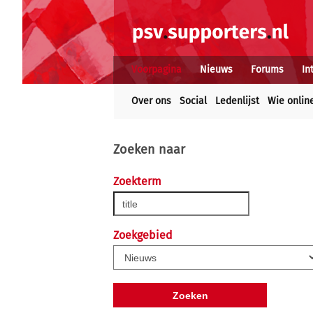
Voorpagina
Nieuws
Forums
In
Over ons
Social
Ledenlijst
Wie onlin
Zoeken naar
Zoekterm
Zoekgebied