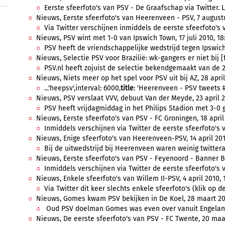
Eerste sfeerfoto's van PSV - De Graafschap via Twitter. La
Nieuws, Eerste sfeerfoto's van Heerenveen - PSV, 7 augustu
Via Twitter verschijnen inmiddels de eerste sfeerfoto's v
Nieuws, PSV wint met 1-0 van Ipswich Town, 17 juli 2010, 18
PSV heeft de vriendschappelijke wedstrijd tegen Ipswic
Nieuws, Selectie PSV voor Brazilië: wk-gangers er niet bij [f
PSV.nl heeft zojuist de selectie bekendgemaakt van de 2
Nieuws, Niets meer op het spel voor PSV uit bij AZ, 28 april
...'heepsv',interval: 6000,
title
: 'Heerenveen - PSV tweets #h
Nieuws, PSV verslaat VVV, debuut Van der Meyde, 23 april 20
PSV heeft vrijdagmiddag in het Philips Stadion met 3-0 
Nieuws, Eerste sfeerfoto's van PSV - FC Groningen, 18 april 
Inmiddels verschijnen via Twitter de eerste sfeerfoto's 
Nieuws, Enige sfeerfoto's van Heerenveen-PSV, 14 april 2010
Bij de uitwedstrijd bij Heerenveen waren weinig twittera
Nieuws, Eerste sfeerfoto's van PSV - Feyenoord - Banner Batt
Inmiddels verschijnen via Twitter de eerste sfeerfoto's 
Nieuws, Enkele sfeerfoto's van Willem II-PSV, 4 april 2010, 1
Via Twitter dit keer slechts enkele sfeerfoto's (klik op de
Nieuws, Gomes kwam PSV bekijken in De Koel, 28 maart 201
Oud PSV doelman Gomes was even over vanuit Engeland
Nieuws, De eerste sfeerfoto's van PSV - FC Twente, 20 maar