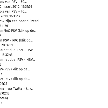
's van PSV - FC...
0 maart 2010, 19:31:58
's van PSV - FC...
010, 16:33:12
SV zijn een paar duizend...
1:17:11
an NAC-PSV (klik op de...
9
n PSV - RKC (klik op...
 20:56:31
an het duel PSV - HSV...
 18:37:43
an het duel PSV - HSV...
3
V-PSV (klik op de...
27
V-PSV (klik op de...
06:25
en via Twitter (klik...
7:02:13
oten):
22