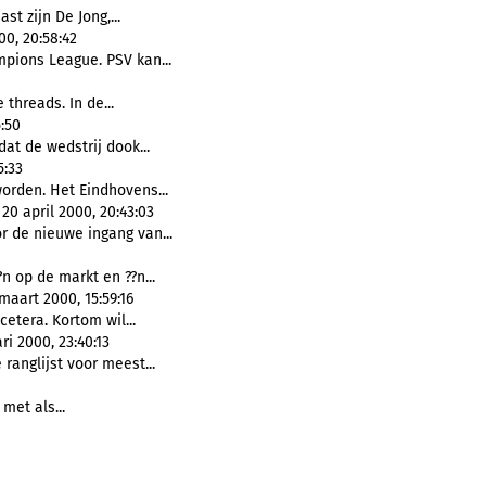
ast zijn De Jong,...
0, 20:58:42
mpions League. PSV kan...
e threads. In de...
5:50
dat de wedstrij dook...
5:33
orden. Het Eindhovens...
20 april 2000, 20:43:03
r de nieuwe ingang van...
?n op de markt en ??n...
maart 2000, 15:59:16
Etcetera. Kortom wil...
ri 2000, 23:40:13
 ranglijst voor meest...
 met als...