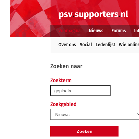
Voorpagina
Nieuws
Forums
In
Over ons
Social
Ledenlijst
Wie onlin
Zoeken naar
Zoekterm
Zoekgebied