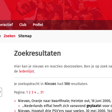
teractief
Club
Profiel
e
Zoeken
Sitemap
Zoekresultaten
Hier kan je nieuws en reacties doorzoeken. Ben je op zoek na
de
ledenlijst
.
Je zoekopdracht in
Nieuws
had
586
resultaten.
Pagina:
1
2
3
4
...
31
Nieuws, Oranje naar kwartfinale; Heintze out, 16 juni 2000, 
...Nederlands elftal heeft zich vanavond
geplaats
t voor 
Nieuws, Hooguit drie PSV'ers naar spelen, 30 mei 2000, 14: