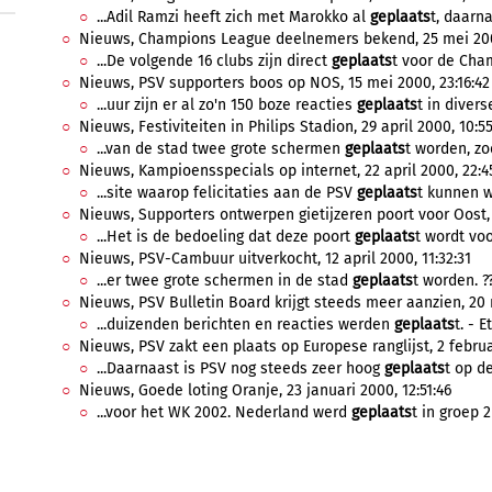
...Adil Ramzi heeft zich met Marokko al
geplaats
t, daarna
Nieuws, Champions League deelnemers bekend, 25 mei 200
...De volgende 16 clubs zijn direct
geplaats
t voor de Cha
Nieuws, PSV supporters boos op NOS, 15 mei 2000, 23:16:42
...uur zijn er al zo'n 150 boze reacties
geplaats
t in divers
Nieuws, Festiviteiten in Philips Stadion, 29 april 2000, 10:5
...van de stad twee grote schermen
geplaats
t worden, zo
Nieuws, Kampioensspecials op internet, 22 april 2000, 22:4
...site waarop felicitaties aan de PSV
geplaats
t kunnen w
Nieuws, Supporters ontwerpen gietijzeren poort voor Oost, 
...Het is de bedoeling dat deze poort
geplaats
t wordt voo
Nieuws, PSV-Cambuur uitverkocht, 12 april 2000, 11:32:31
...er twee grote schermen in de stad
geplaats
t worden. ?
Nieuws, PSV Bulletin Board krijgt steeds meer aanzien, 20 
...duizenden berichten en reacties werden
geplaats
t. - 
Nieuws, PSV zakt een plaats op Europese ranglijst, 2 februa
...Daarnaast is PSV nog steeds zeer hoog
geplaats
t op de
Nieuws, Goede loting Oranje, 23 januari 2000, 12:51:46
...voor het WK 2002. Nederland werd
geplaats
t in groep 2