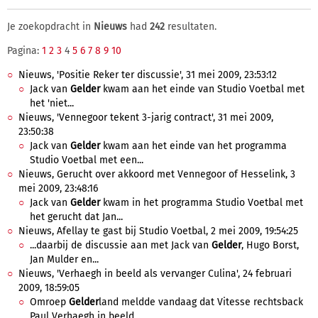
Je zoekopdracht in
Nieuws
had
242
resultaten.
Pagina:
1
2
3
4
5
6
7
8
9
10
Nieuws, 'Positie Reker ter discussie', 31 mei 2009, 23:53:12
Jack van
Gelder
kwam aan het einde van Studio Voetbal met
het 'niet...
Nieuws, 'Vennegoor tekent 3-jarig contract', 31 mei 2009,
23:50:38
Jack van
Gelder
kwam aan het einde van het programma
Studio Voetbal met een...
Nieuws, Gerucht over akkoord met Vennegoor of Hesselink, 3
mei 2009, 23:48:16
Jack van
Gelder
kwam in het programma Studio Voetbal met
het gerucht dat Jan...
Nieuws, Afellay te gast bij Studio Voetbal, 2 mei 2009, 19:54:25
...daarbij de discussie aan met Jack van
Gelder
, Hugo Borst,
Jan Mulder en...
Nieuws, 'Verhaegh in beeld als vervanger Culina', 24 februari
2009, 18:59:05
Omroep
Gelder
land meldde vandaag dat Vitesse rechtsback
Paul Verhaegh in beeld...