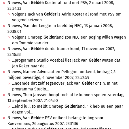
Nieuws, Van
Gelder
: Koster al rond met PSV, 2 maart 2008,
23:34:33
Volgens Jack van
Gelder
is Adrie Koster al rond met PSV om
volgend seizoen...
Nieuws, 'Van der Leegte in beeld bij NEC', 13 januari 2008,
20:18:01
Volgens Omroep
Gelder
land zou NEC een poging willen wagen
om Tommie van der...
Nieuws, Van
Gelder
: derde trainer komt, 11 november 2007,
23:16:33
...programma Studio Voetbal liet Jack van
Gelder
weten dat
Jan Reker naar de...
Nieuws, Namen Advocaat en Pellegrini ontkend, bedrag 2,5
miljoen bevestigd, 4 november 2007, 22:52:59
...noemde dat zelf tegenover Jack van
Gelder
onzin. In het
programma Studio...
Nieuws, Theo Janssen hoopt toch al te kunnen spelen zaterdag,
13 september 2007, 21:04:50
...eind juli, zo meldt Omroep
Gelder
land. "Ik heb nu een paar
dagen vol...
Nieuws, Van
Gelder
: PSV ontkent belangstelling voor
Koevermans, 26 augustus 2007, 23:11:16