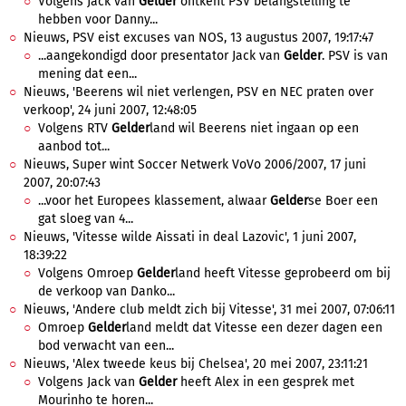
Volgens Jack van
Gelder
ontkent PSV belangstelling te
hebben voor Danny...
Nieuws, PSV eist excuses van NOS, 13 augustus 2007, 19:17:47
...aangekondigd door presentator Jack van
Gelder
. PSV is van
mening dat een...
Nieuws, 'Beerens wil niet verlengen, PSV en NEC praten over
verkoop', 24 juni 2007, 12:48:05
Volgens RTV
Gelder
land wil Beerens niet ingaan op een
aanbod tot...
Nieuws, Super wint Soccer Netwerk VoVo 2006/2007, 17 juni
2007, 20:07:43
...voor het Europees klassement, alwaar
Gelder
se Boer een
gat sloeg van 4...
Nieuws, 'Vitesse wilde Aissati in deal Lazovic', 1 juni 2007,
18:39:22
Volgens Omroep
Gelder
land heeft Vitesse geprobeerd om bij
de verkoop van Danko...
Nieuws, 'Andere club meldt zich bij Vitesse', 31 mei 2007, 07:06:11
Omroep
Gelder
land meldt dat Vitesse een dezer dagen een
bod verwacht van een...
Nieuws, 'Alex tweede keus bij Chelsea', 20 mei 2007, 23:11:21
Volgens Jack van
Gelder
heeft Alex in een gesprek met
Mourinho te horen...