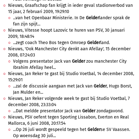
Nieuws, Graafschap fan krijgt in ieder geval stadionverbod van
15 jaar, 2 februari 2009, 19:29:10
...van het Openbaar Ministerie. In De
Gelder
lander sprak de
fan zijn spijt...
Nieuws, Vitesse hoopt Lazovic te huren van PSV, 30 januari
2009, 18:48:14
...zegt coach Theo Bos tegen Omroep
Gelder
land.
Nieuws, 'Ook Manchester City denkt aan Afellay', 15 december
2008, 07:24:03
Volgens presentator Jack van
Gelder
zou manchester City
Ibrahim Afellay heel...
Nieuws, Jan Reker te gast bij Studio Voetbal, 14 december 2008,
15:29:01
...zal de discussie aangaan met Jack van
Gelder
, Hugo Borst,
Jan Mulder en...
Nieuws, Jan Reker volgende week te gast bij Studio Voetbal, 7
december 2008, 23:33:04
...Dat meldde presentator Jack van
Gelder
zondagavond.
Nieuws, PSV oefent tegen Sporting Lissabon, Everton en Real
Mallorca, 6 juni 2008, 20:17:54
...Op 26 juli wordt gespeeld tegen het
Gelder
se SV Vaassen.
Op woensdag 30 juli...