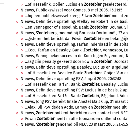
...of Hesselink, Ooijer, Lucius en
Zoetebier
geselecteerd. 
Nieuws, Publiekswissel voor Gomes, 8 mei 2005, 16:21:15
...hij een publiekswissel kreeg. Edwin
Zoetebier
mocht zo 
Nieuws, Definitieve opstelling: Afellay en Robert in de basi
...en Vennegoor of Hesselink. Bank:
Zoetebier
, Bouma, Si
Nieuws, '
Zoetebier
genoemd bij Borussia Dortmund' , 27 apri
...gisteren het bericht dat Edwin
Zoetebier
een belangrijk
Nieuws, Definitieve opstelling: Farfan inderdaad in de spits,
...Cocu Farfan en Beasley. Bank:
Zoetebier
, Vennegoor, Lu
Nieuws, Weinig bekersucces in de Kuip tegen Feyenoord, 18 
...zag zijn penalty gekeerd door Edwin
Zoetebier
. Doordat
Nieuws, Definitieve opstelling: Beasley, Lucius en B?gelund i
...of Hesselink en Beasley Bank:
Zoetebier
, Ooijer, Van de
Nieuws, Definitieve opstelling PSV, 5 april 2005, 20:32:18
...of Hesselink en Farf?n. Bank:
Zoetebier
, Beasley, Lucius
Nieuws, Definitieve opstelling PSV: Lucius in de basis, 2 apr
...of Hesselink en Farf?n. Bank:
Zoetebier
, B?gelund, Addo
Nieuws, Jong PSV bereikt finale Amstel Malt Cup, 31 maart 2
...Ajax. Bij PSV deden Addo, Lamey en
Zoetebier
mee uit d
Nieuws,
Zoetebier
ontkent berichten over contact met NEC, 
Edwin
Zoetebier
heeft in alle toonaarden ontkend contac
Nieuws, '
Zoetebier
genoemd bij NEC', 23 maart 2005, 21:45: