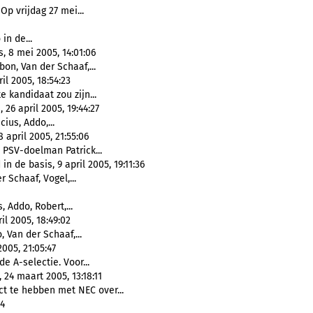
Op vrijdag 27 mei...
in de...
s, 8 mei 2005, 14:01:06
bon, Van der Schaaf,...
l 2005, 18:54:23
e kandidaat zou zijn...
 26 april 2005, 19:44:27
cius, Addo,...
april 2005, 21:55:06
 PSV-doelman Patrick...
n de basis, 9 april 2005, 19:11:36
r Schaaf, Vogel,...
, Addo, Robert,...
il 2005, 18:49:02
, Van der Schaaf,...
005, 21:05:47
e A-selectie. Voor...
24 maart 2005, 13:18:11
t te hebben met NEC over...
54