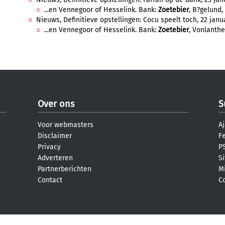
...en Vennegoor of Hesselink. Bank:
Zoetebier
, B?gelund, 
Nieuws, Definitieve opstellingen: Cocu speelt toch, 22 janua
...en Vennegoor of Hesselink. Bank:
Zoetebier
, Vonlanthen
Over ons
S
Voor webmasters
Aj
Disclaimer
F
Privacy
PS
Adverteren
S
Partnerberichten
M
Contact
C