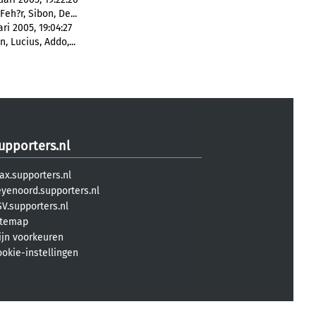
Feh?r, Sibon, De...
ri 2005, 19:04:27
, Lucius, Addo,...
upporters.nl
ax.supporters.nl
eyenoord.supporters.nl
V.supporters.nl
itemap
ijn voorkeuren
ookie-instellingen