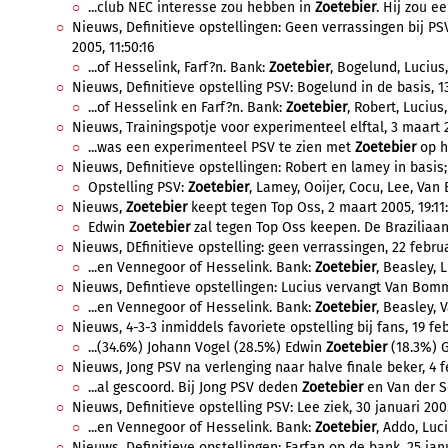
...club NEC interesse zou hebben in
Zoetebier
. Hij zou e
Nieuws, Definitieve opstellingen: Geen verrassingen bij PS
2005, 11:50:16
...of Hesselink, Farf?n. Bank:
Zoetebier
, Bogelund, Lucius,
Nieuws, Definitieve opstelling PSV: Bogelund in de basis, 1
...of Hesselink en Farf?n. Bank:
Zoetebier
, Robert, Lucius,
Nieuws, Trainingspotje voor experimenteel elftal, 3 maart 2
...was een experimenteel PSV te zien met
Zoetebier
op h
Nieuws, Definitieve opstellingen: Robert en lamey in basis;
Opstelling PSV:
Zoetebier
, Lamey, Ooijer, Cocu, Lee, Van 
Nieuws,
Zoetebier
keept tegen Top Oss, 2 maart 2005, 19:11
Edwin
Zoetebier
zal tegen Top Oss keepen. De Braziliaan
Nieuws, DEfinitieve opstelling: geen verrassingen, 22 februa
...en Vennegoor of Hesselink. Bank:
Zoetebier
, Beasley, L
Nieuws, Defintieve opstellingen: Lucius vervangt Van Bommel
...en Vennegoor of Hesselink. Bank:
Zoetebier
, Beasley, V
Nieuws, 4-3-3 inmiddels favoriete opstelling bij fans, 19 feb
...(34.6%) Johann Vogel (28.5%) Edwin
Zoetebier
(18.3%) G
Nieuws, Jong PSV na verlenging naar halve finale beker, 4 fe
...al gescoord. Bij Jong PSV deden
Zoetebier
en Van der Sc
Nieuws, Definitieve opstelling PSV: Lee ziek, 30 januari 2005
...en Vennegoor of Hesselink. Bank:
Zoetebier
, Addo, Luci
Nieuws, Definitieve opstellingen: Farfan op de bank, 25 janu