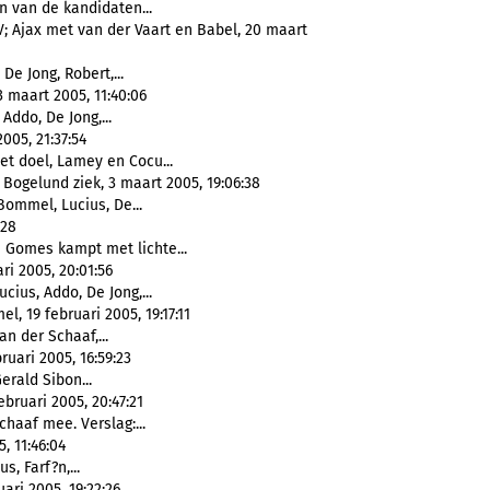
en van de kandidaten...
V; Ajax met van der Vaart en Babel, 20 maart
 De Jong, Robert,...
3 maart 2005, 11:40:06
 Addo, De Jong,...
005, 21:37:54
et doel, Lamey en Cocu...
 Bogelund ziek, 3 maart 2005, 19:06:38
Bommel, Lucius, De...
:28
 Gomes kampt met lichte...
ri 2005, 20:01:56
ucius, Addo, De Jong,...
, 19 februari 2005, 19:17:11
an der Schaaf,...
ruari 2005, 16:59:23
erald Sibon...
bruari 2005, 20:47:21
haaf mee. Verslag:...
, 11:46:04
us, Farf?n,...
ari 2005, 19:22:26