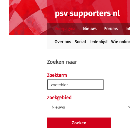
Voorpagina
Nieuws
Forums
In
Over ons
Social
Ledenlijst
Wie onlin
Zoeken naar
Zoekterm
Zoekgebied