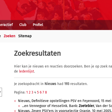
teractief
Club
Profiel
e
Zoeken
Sitemap
Zoekresultaten
Hier kan je nieuws en reacties doorzoeken. Ben je op zoek na
de
ledenlijst
.
Je zoekopdracht in
Nieuws
had
193
resultaten.
Pagina:
1
2
3
4
5
6
7
8
Nieuws, Definitieve opstellingen PSV en Feyenoord, 15 mei 
...en Vennegoor of Hesselink. Bank:
Zoetebier
, Van der Sc
Nieuws, Zeven PSV'ers in voorselectie Oranje, 10 mei 2005, 