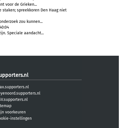
nt voor de Grieken...
te staken; spreekkoren Den Haag niet
 onderzoek zou kunnen...
:40:04
ijn. Speciale aandacht...
upporters.nl
ax.supporters.nl
eyenoord.supporters.nl
V.supporters.nl
itemap
ijn voorkeuren
ookie-instellingen