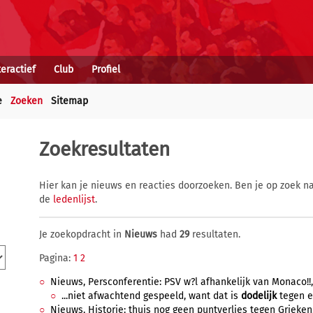
teractief
Club
Profiel
e
Zoeken
Sitemap
Zoekresultaten
Hier kan je nieuws en reacties doorzoeken. Ben je op zoek na
de
ledenlijst
.
Je zoekopdracht in
Nieuws
had
29
resultaten.
Pagina:
1
2
Nieuws, Persconferentie: PSV w?l afhankelijk van Monaco!!,
...niet afwachtend gespeeld, want dat is
dodelijk
tegen ee
Nieuws, Historie: thuis nog geen puntverlies tegen Grieken