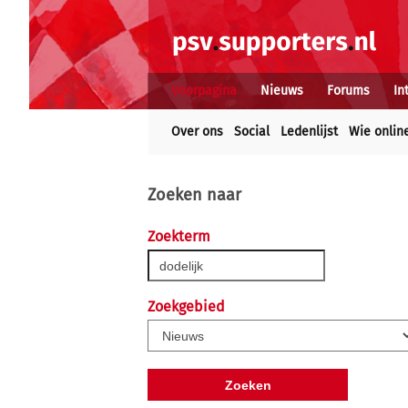
Voorpagina
Nieuws
Forums
In
Over ons
Social
Ledenlijst
Wie onlin
Zoeken naar
Zoekterm
Zoekgebied