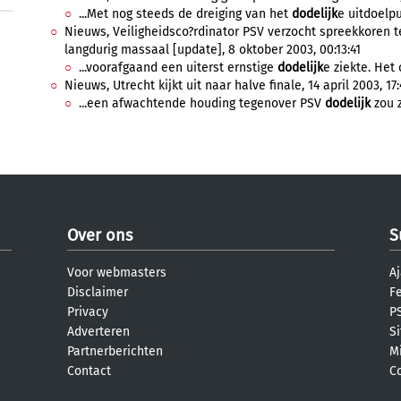
...Met nog steeds de dreiging van het
dodelijk
e uitdoelpu
Nieuws, Veiligheidsco?rdinator PSV verzocht spreekkoren 
langdurig massaal [update], 8 oktober 2003, 00:13:41
...voorafgaand een uiterst ernstige
dodelijk
e ziekte. Het
Nieuws, Utrecht kijkt uit naar halve finale, 14 april 2003, 17
...een afwachtende houding tegenover PSV
dodelijk
zou z
Over ons
S
Voor webmasters
Aj
Disclaimer
F
Privacy
PS
Adverteren
S
Partnerberichten
M
Contact
C