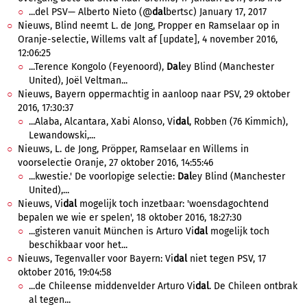
...del PSV— Alberto Nieto (@
dal
bertsc) January 17, 2017
Nieuws, Blind neemt L. de Jong, Propper en Ramselaar op in
Oranje-selectie, Willems valt af [update], 4 november 2016,
12:06:25
...Terence Kongolo (Feyenoord),
Dal
ey Blind (Manchester
United), Joël Veltman...
Nieuws, Bayern oppermachtig in aanloop naar PSV, 29 oktober
2016, 17:30:37
...Alaba, Alcantara, Xabi Alonso, Vi
dal
, Robben (76 Kimmich),
Lewandowski,...
Nieuws, L. de Jong, Pröpper, Ramselaar en Willems in
voorselectie Oranje, 27 oktober 2016, 14:55:46
...kwestie.' De voorlopige selectie:
Dal
ey Blind (Manchester
United),...
Nieuws, Vi
dal
mogelijk toch inzetbaar: 'woensdagochtend
bepalen we wie er spelen', 18 oktober 2016, 18:27:30
...gisteren vanuit München is Arturo Vi
dal
mogelijk toch
beschikbaar voor het...
Nieuws, Tegenvaller voor Bayern: Vi
dal
niet tegen PSV, 17
oktober 2016, 19:04:58
...de Chileense middenvelder Arturo Vi
dal
. De Chileen ontbrak
al tegen...