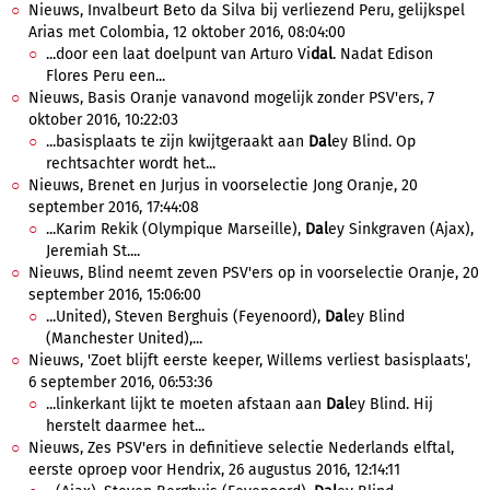
Nieuws, Invalbeurt Beto da Silva bij verliezend Peru, gelijkspel
Arias met Colombia, 12 oktober 2016, 08:04:00
...door een laat doelpunt van Arturo Vi
dal
. Nadat Edison
Flores Peru een...
Nieuws, Basis Oranje vanavond mogelijk zonder PSV'ers, 7
oktober 2016, 10:22:03
...basisplaats te zijn kwijtgeraakt aan
Dal
ey Blind. Op
rechtsachter wordt het...
Nieuws, Brenet en Jurjus in voorselectie Jong Oranje, 20
september 2016, 17:44:08
...Karim Rekik (Olympique Marseille),
Dal
ey Sinkgraven (Ajax),
Jeremiah St....
Nieuws, Blind neemt zeven PSV'ers op in voorselectie Oranje, 20
september 2016, 15:06:00
...United), Steven Berghuis (Feyenoord),
Dal
ey Blind
(Manchester United),...
Nieuws, 'Zoet blijft eerste keeper, Willems verliest basisplaats',
6 september 2016, 06:53:36
...linkerkant lijkt te moeten afstaan aan
Dal
ey Blind. Hij
herstelt daarmee het...
Nieuws, Zes PSV'ers in definitieve selectie Nederlands elftal,
eerste oproep voor Hendrix, 26 augustus 2016, 12:14:11