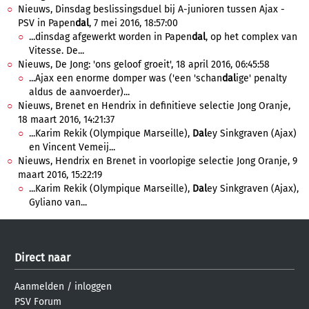
Nieuws, Dinsdag beslissingsduel bij A-junioren tussen Ajax -
PSV in Papen
dal
, 7 mei 2016, 18:57:00
...dinsdag afgewerkt worden in Papen
dal
, op het complex van
Vitesse. De...
Nieuws, De Jong: 'ons geloof groeit', 18 april 2016, 06:45:58
...Ajax een enorme domper was ('een 'schan
dal
ige' penalty
aldus de aanvoerder)...
Nieuws, Brenet en Hendrix in definitieve selectie Jong Oranje,
18 maart 2016, 14:21:37
...Karim Rekik (Olympique Marseille),
Dal
ey Sinkgraven (Ajax)
en Vincent Vemeij...
Nieuws, Hendrix en Brenet in voorlopige selectie Jong Oranje, 9
maart 2016, 15:22:19
...Karim Rekik (Olympique Marseille),
Dal
ey Sinkgraven (Ajax),
Gyliano van...
Direct naar
Aanmelden
/
inloggen
PSV Forum