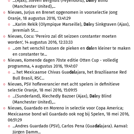
...(Ajax), Steven Berghuis (Feyenoord),
Dal
ey Blind
(Manchester United),...
Nieuws, Jurjus en Brenet opgenomen in voorselectie Jong
Oranje, 18 augustus 2016, 13:41:29
...Karim Rekik (Olympique Marseille),
Dal
ey Sinkgraven (Ajax),
Jeremiah St....
Nieuws, Cocu: 'Pereiro zal dit seizoen constanter moeten
worden', 14 augustus 2016, 12:33:33
...om het verschil tussen de pieken en
dal
en kleiner te maken
en constanter te...
Nieuws, Komende dagen 70ste editie Otten Cup - volledig
programma, 4 augustus 2016, 19:41:07
... het Mexicaanse Chivas Gua
dal
ajara, het Braziliaanse Red
Bull Brasil, RSC...
Nieuws, PSV hofleverancier met acht spelers in definitieve
selectie Oranje, 18 mei 2016, 15:09:15
...(Sunderland), Riechedly Bazoer (Ajax),
Dal
ey Blind
(Manchester United),...
Nieuws, Guardado en Moreno in selectie voor Copa America;
Mexicaanse bond wil Guardado ook nog bij Spelen, 18 mei 2016,
06:51:29
...Andres Guardado (PSV), Carlos Pena (Gua
dal
ajara). Aanval:
Jürgen Damm...