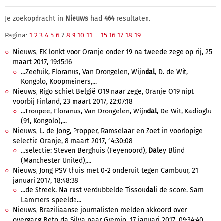
Je zoekopdracht in
Nieuws
had
464
resultaten.
Pagina:
1
2
3
4
5
6
7
8
9
10
11
...
15
16
17
18
19
Nieuws, EK lonkt voor Oranje onder 19 na tweede zege op rij, 25
maart 2017, 19:15:16
...Zeefuik, Floranus, Van Drongelen, Wijn
dal
, D. de Wit,
Kongolo, Koopmeiners,...
Nieuws, Rigo schiet België O19 naar zege, Oranje O19 nipt
voorbij Finland, 23 maart 2017, 22:07:18
...Troupee, Floranus, Van Drongelen, Wijn
dal
, De Wit, Kadioglu
(91, Kongolo),...
Nieuws, L. de Jong, Pröpper, Ramselaar en Zoet in voorlopige
selectie Oranje, 8 maart 2017, 14:30:08
...selectie: Steven Berghuis (Feyenoord),
Dal
ey Blind
(Manchester United),...
Nieuws, Jong PSV thuis met 0-2 onderuit tegen Cambuur, 21
januari 2017, 18:48:38
...de Streek. Na rust verdubbelde Tissou
dal
i de score. Sam
Lammers speelde...
Nieuws, Braziliaanse journalisten melden akkoord over
overgang Beto da Silva naar Gremio, 17 januari 2017, 09:34:40