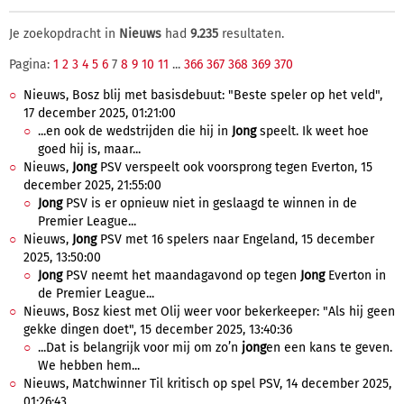
Je zoekopdracht in
Nieuws
had
9.235
resultaten.
Pagina:
1
2
3
4
5
6
7
8
9
10
11
...
366
367
368
369
370
Nieuws, Bosz blij met basisdebuut: "Beste speler op het veld",
17 december 2025, 01:21:00
...en ook de wedstrijden die hij in
Jong
speelt. Ik weet hoe
goed hij is, maar...
Nieuws,
Jong
PSV verspeelt ook voorsprong tegen Everton, 15
december 2025, 21:55:00
Jong
PSV is er opnieuw niet in geslaagd te winnen in de
Premier League...
Nieuws,
Jong
PSV met 16 spelers naar Engeland, 15 december
2025, 13:50:00
Jong
PSV neemt het maandagavond op tegen
Jong
Everton in
de Premier League...
Nieuws, Bosz kiest met Olij weer voor bekerkeeper: "Als hij geen
gekke dingen doet", 15 december 2025, 13:40:36
...Dat is belangrijk voor mij om zo’n
jong
en een kans te geven.
We hebben hem...
Nieuws, Matchwinner Til kritisch op spel PSV, 14 december 2025,
01:26:43