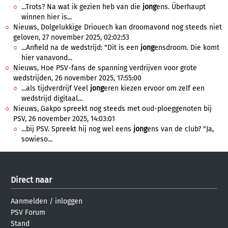
...Trots? Na wat ik gezien heb van die
jong
ens. Überhaupt
winnen hier is...
Nieuws, Dolgelukkige Driouech kan droomavond nog steeds niet
geloven, 27 november 2025, 02:02:53
...Anfield na de wedstrijd: "Dit is een
jong
ensdroom. Die komt
hier vanavond...
Nieuws, Hoe PSV-fans de spanning verdrijven voor grote
wedstrijden, 26 november 2025, 17:55:00
...als tijdverdrijf Veel
jong
eren kiezen ervoor om zelf een
wedstrijd digitaal...
Nieuws, Gakpo spreekt nog steeds met oud-ploeggenoten bij
PSV, 26 november 2025, 14:03:01
...bij PSV. Spreekt hij nog wel eens
jong
ens van de club? "Ja,
sowieso...
Direct naar
Aanmelden
/
inloggen
PSV Forum
Stand