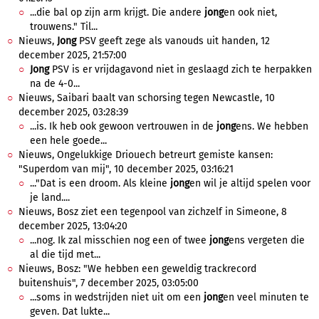
...die bal op zijn arm krijgt. Die andere
jong
en ook niet,
trouwens." Til...
Nieuws,
Jong
PSV geeft zege als vanouds uit handen, 12
december 2025, 21:57:00
Jong
PSV is er vrijdagavond niet in geslaagd zich te herpakken
na de 4-0...
Nieuws, Saibari baalt van schorsing tegen Newcastle, 10
december 2025, 03:28:39
...is. Ik heb ook gewoon vertrouwen in de
jong
ens. We hebben
een hele goede...
Nieuws, Ongelukkige Driouech betreurt gemiste kansen:
"Superdom van mij", 10 december 2025, 03:16:21
..."Dat is een droom. Als kleine
jong
en wil je altijd spelen voor
je land....
Nieuws, Bosz ziet een tegenpool van zichzelf in Simeone, 8
december 2025, 13:04:20
...nog. Ik zal misschien nog een of twee
jong
ens vergeten die
al die tijd met...
Nieuws, Bosz: "We hebben een geweldig trackrecord
buitenshuis", 7 december 2025, 03:05:00
...soms in wedstrijden niet uit om een
jong
en veel minuten te
geven. Dat lukte...