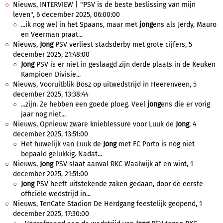
Nieuws, INTERVIEW | "PSV is de beste beslissing van mijn
leven", 6 december 2025, 06:00:00
...ik nog wel in het Spaans, maar met
jong
ens als Jerdy, Mauro
en Veerman praat...
Nieuws,
Jong
PSV verliest stadsderby met grote cijfers, 5
december 2025, 21:48:00
Jong
PSV is er niet in geslaagd zijn derde plaats in de Keuken
Kampioen Divisie...
Nieuws, Vooruitblik Bosz op uitwedstrijd in Heerenveen, 5
december 2025, 13:38:44
...zijn. Ze hebben een goede ploeg. Veel
jong
ens die er vorig
jaar nog niet...
Nieuws, Opnieuw zware knieblessure voor Luuk de
Jong
, 4
december 2025, 13:51:00
Het huwelijk van Luuk de
Jong
met FC Porto is nog niet
bepaald gelukkig. Nadat...
Nieuws,
Jong
PSV slaat aanval RKC Waalwijk af en wint, 1
december 2025, 21:51:00
Jong
PSV heeft uitstekende zaken gedaan, door de eerste
officiële wedstrijd in...
Nieuws, TenCate Stadion De Herdgang feestelijk geopend, 1
december 2025, 17:30:00