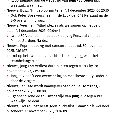
...Voorafgaand aan de wedstrijd van
Jong
PSV tegen RKC
Waalwijk, waar het...
Nieuws, Bosz: "Hij liep op zijn tenen", 1 december 2025, 00:20:10
Ook Peter Bosz verscheen in de Luuk de
Jong
Perszaal na de
3-0 overwinning van...
Nieuws, Veerman: "Altijd plezier als we samen op het veld
staan", 1 december 2025, 00:04:41
...club FC Volendam in de Luuk de
Jong
Perszaal van het
Philips Stadion. Na de...
Nieuws, Pepi niet bezig met concurrentiestrijd, 30 november
2025, 23:51:57
...rol op het tweede plan achter Luuk de
Jong
, weer het
teambelang: "Het...
Nieuws,
Jong
PSV verliest dure punten tegen Man City, 28
november 2025, 21:53:00
Jong
PSV heeft een overwinning op Manchester City Onder 21
door de vingers...
Nieuws, TenCate wordt naamgever Stadion De Herdgang, 28
november 2025, 10:00:00
...geopend rond de thuiswedstrijd van
Jong
PSV tegen RKC
Waalwijk. De deal...
Nieuws, Trotse Bosz heeft geen bucketlist: "Maar dit is wel heel
bijzonder", 27 november 2025, 11:07:09