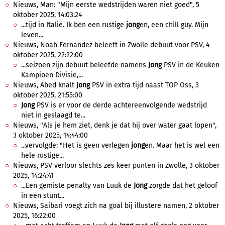
Nieuws, Man: "Mijn eerste wedstrijden waren niet goed", 5
oktober 2025, 14:03:24
...tijd in Italië. Ik ben een rustige
jong
en, een chill guy. Mijn
leven...
Nieuws, Noah Fernandez beleeft in Zwolle debuut voor PSV, 4
oktober 2025, 22:22:00
...seizoen zijn debuut beleefde namens
Jong
PSV in de Keuken
Kampioen Divisie,...
Nieuws, Abed knalt
Jong
PSV in extra tijd naast TOP Oss, 3
oktober 2025, 21:55:00
Jong
PSV is er voor de derde achtereenvolgende wedstrijd
niet in geslaagd te...
Nieuws, "Als je hem ziet, denk je dat hij over water gaat lopen",
3 oktober 2025, 14:44:00
...vervolgde: "Het is geen verlegen
jong
en. Maar het is wel een
hele rustige...
Nieuws, PSV verloor slechts zes keer punten in Zwolle, 3 oktober
2025, 14:24:41
...Een gemiste penalty van Luuk de
Jong
zorgde dat het geloof
in een stunt...
Nieuws, Saibari voegt zich na goal bij illustere namen, 2 oktober
2025, 16:22:00