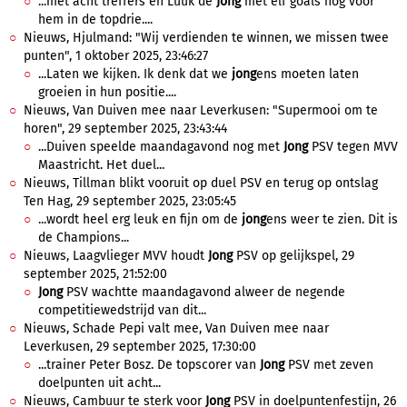
...met acht treffers en Luuk de
Jong
met elf goals nog voor
hem in de topdrie....
Nieuws, Hjulmand: "Wij verdienden te winnen, we missen twee
punten", 1 oktober 2025, 23:46:27
...Laten we kijken. Ik denk dat we
jong
ens moeten laten
groeien in hun positie....
Nieuws, Van Duiven mee naar Leverkusen: "Supermooi om te
horen", 29 september 2025, 23:43:44
...Duiven speelde maandagavond nog met
Jong
PSV tegen MVV
Maastricht. Het duel...
Nieuws, Tillman blikt vooruit op duel PSV en terug op ontslag
Ten Hag, 29 september 2025, 23:05:45
...wordt heel erg leuk en fijn om de
jong
ens weer te zien. Dit is
de Champions...
Nieuws, Laagvlieger MVV houdt
Jong
PSV op gelijkspel, 29
september 2025, 21:52:00
Jong
PSV wachtte maandagavond alweer de negende
competitiewedstrijd van dit...
Nieuws, Schade Pepi valt mee, Van Duiven mee naar
Leverkusen, 29 september 2025, 17:30:00
...trainer Peter Bosz. De topscorer van
Jong
PSV met zeven
doelpunten uit acht...
Nieuws, Cambuur te sterk voor
Jong
PSV in doelpuntenfestijn, 26