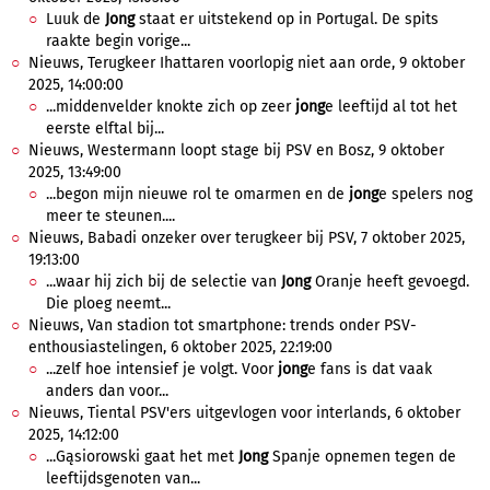
Luuk de
Jong
staat er uitstekend op in Portugal. De spits
raakte begin vorige...
Nieuws, Terugkeer Ihattaren voorlopig niet aan orde, 9 oktober
2025, 14:00:00
...middenvelder knokte zich op zeer
jong
e leeftijd al tot het
eerste elftal bij...
Nieuws, Westermann loopt stage bij PSV en Bosz, 9 oktober
2025, 13:49:00
...begon mijn nieuwe rol te omarmen en de
jong
e spelers nog
meer te steunen....
Nieuws, Babadi onzeker over terugkeer bij PSV, 7 oktober 2025,
19:13:00
...waar hij zich bij de selectie van
Jong
Oranje heeft gevoegd.
Die ploeg neemt...
Nieuws, Van stadion tot smartphone: trends onder PSV-
enthousiastelingen, 6 oktober 2025, 22:19:00
...zelf hoe intensief je volgt. Voor
jong
e fans is dat vaak
anders dan voor...
Nieuws, Tiental PSV'ers uitgevlogen voor interlands, 6 oktober
2025, 14:12:00
...Gąsiorowski gaat het met
Jong
Spanje opnemen tegen de
leeftijdsgenoten van...