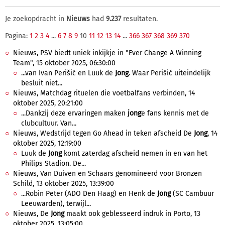
Je zoekopdracht in
Nieuws
had
9.237
resultaten.
Pagina:
1
2
3
4
...
6
7
8
9
10
11
12
13
14
...
366
367
368
369
370
Nieuws, PSV biedt uniek inkijkje in "Ever Change A Winning
Team", 15 oktober 2025, 06:30:00
...van Ivan Perišić en Luuk de
Jong
. Waar Perišić uiteindelijk
besluit niet...
Nieuws, Matchdag rituelen die voetbalfans verbinden, 14
oktober 2025, 20:21:00
...Dankzij deze ervaringen maken
jong
e fans kennis met de
clubcultuur. Van...
Nieuws, Wedstrijd tegen Go Ahead in teken afscheid De
Jong
, 14
oktober 2025, 12:19:00
Luuk de
Jong
komt zaterdag afscheid nemen in en van het
Philips Stadion. De...
Nieuws, Van Duiven en Schaars genomineerd voor Bronzen
Schild, 13 oktober 2025, 13:39:00
...Robin Peter (ADO Den Haag) en Henk de
Jong
(SC Cambuur
Leeuwarden), terwijl...
Nieuws, De
Jong
maakt ook geblesseerd indruk in Porto, 13
oktober 2025, 13:05:00