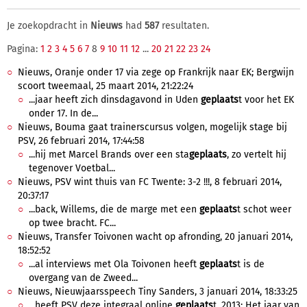
Je zoekopdracht in
Nieuws
had
587
resultaten.
Pagina:
1
2
3
4
5
6
7
8
9
10
11
12
...
20
21
22
23
24
Nieuws, Oranje onder 17 via zege op Frankrijk naar EK; Bergwijn
scoort tweemaal, 25 maart 2014, 21:22:24
...jaar heeft zich dinsdagavond in Uden
geplaats
t voor het EK
onder 17. In de...
Nieuws, Bouma gaat trainerscursus volgen, mogelijk stage bij
PSV, 26 februari 2014, 17:44:58
...hij met Marcel Brands over een sta
geplaats
, zo vertelt hij
tegenover Voetbal...
Nieuws, PSV wint thuis van FC Twente: 3-2 !!!, 8 februari 2014,
20:37:17
...back, Willems, die de marge met een
geplaats
t schot weer
op twee bracht. FC...
Nieuws, Transfer Toivonen wacht op afronding, 20 januari 2014,
18:52:52
...al interviews met Ola Toivonen heeft
geplaats
t is de
overgang van de Zweed...
Nieuws, Nieuwjaarsspeech Tiny Sanders, 3 januari 2014, 18:33:25
...heeft PSV deze integraal online
geplaats
t. 2013: Het jaar van