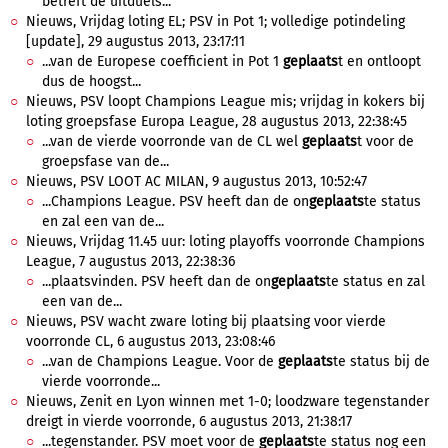
betreft de uitduels...
Nieuws, Vrijdag loting EL; PSV in Pot 1; volledige potindeling
[update], 29 augustus 2013, 23:17:11
...van de Europese coefficient in Pot 1
geplaats
t en ontloopt
dus de hoogst...
Nieuws, PSV loopt Champions League mis; vrijdag in kokers bij
loting groepsfase Europa League, 28 augustus 2013, 22:38:45
...van de vierde voorronde van de CL wel
geplaats
t voor de
groepsfase van de...
Nieuws, PSV LOOT AC MILAN, 9 augustus 2013, 10:52:47
...Champions League. PSV heeft dan de on
geplaats
te status
en zal een van de...
Nieuws, Vrijdag 11.45 uur: loting playoffs voorronde Champions
League, 7 augustus 2013, 22:38:36
...plaatsvinden. PSV heeft dan de on
geplaats
te status en zal
een van de...
Nieuws, PSV wacht zware loting bij plaatsing voor vierde
voorronde CL, 6 augustus 2013, 23:08:46
...van de Champions League. Voor de
geplaats
te status bij de
vierde voorronde...
Nieuws, Zenit en Lyon winnen met 1-0; loodzware tegenstander
dreigt in vierde voorronde, 6 augustus 2013, 21:38:17
...tegenstander. PSV moet voor de
geplaats
te status nog een