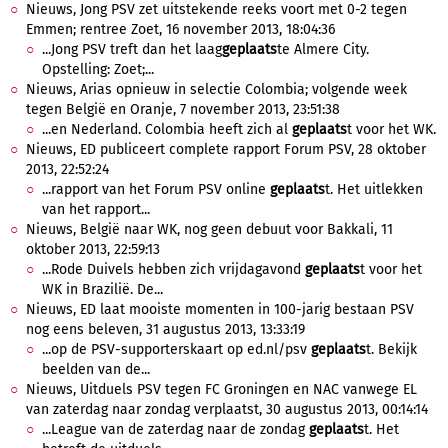
Nieuws, Jong PSV zet uitstekende reeks voort met 0-2 tegen
Emmen; rentree Zoet, 16 november 2013, 18:04:36
...Jong PSV treft dan het laag
geplaats
te Almere City.
Opstelling: Zoet;...
Nieuws, Arias opnieuw in selectie Colombia; volgende week
tegen België en Oranje, 7 november 2013, 23:51:38
...en Nederland. Colombia heeft zich al
geplaats
t voor het WK.
Nieuws, ED publiceert complete rapport Forum PSV, 28 oktober
2013, 22:52:24
...rapport van het Forum PSV online
geplaats
t. Het uitlekken
van het rapport...
Nieuws, België naar WK, nog geen debuut voor Bakkali, 11
oktober 2013, 22:59:13
...Rode Duivels hebben zich vrijdagavond
geplaats
t voor het
WK in Brazilië. De...
Nieuws, ED laat mooiste momenten in 100-jarig bestaan PSV
nog eens beleven, 31 augustus 2013, 13:33:19
...op de PSV-supporterskaart op ed.nl/psv
geplaats
t. Bekijk
beelden van de...
Nieuws, Uitduels PSV tegen FC Groningen en NAC vanwege EL
van zaterdag naar zondag verplaatst, 30 augustus 2013, 00:14:14
...League van de zaterdag naar de zondag
geplaats
t. Het