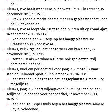
de...
Nieuws, PSV haalt weer eens ouderwets uit: 1-5 in Utrecht, 15
december 2013, 18:25:03
...Rekik. Locadia mocht daarna met een
geplaats
t schot voor
de 0-3 tekenen en...
Nieuws, PSV A1 loopt via 7-0 zege drie punten uit op rivaal Ajax,
14 december 2013, 16:33:26
...koploper na een 7-0 zege op het laag
geplaats
te De
Graafschap A1. Voor PSV A1...
Nieuws, Rekik: 'gevoel dat het zo weer om kan slaan', 27
november 2013, 22:22:15
...zetten. En als we winnen zijn we ook
geplaats
t." "Wij
domineren het spel...
Nieuws, Duel om periodetitel voor Jong PSV mogelijk naar
stadion Helmond Sport, 18 november 2013, 14:01:41
...aanstaande vrijdag tegen het laag
geplaats
te Almere City,
mogelijk zal...
Nieuws, Jong PSV heeft vrijdagavond in Philips Stadion aan
gelijkspel voldoende voor periodetitel, 17 november 2013,
14:35:59
...aan een gelijkspel thuis tegen het laag
geplaats
te Almere
City al voldoende...