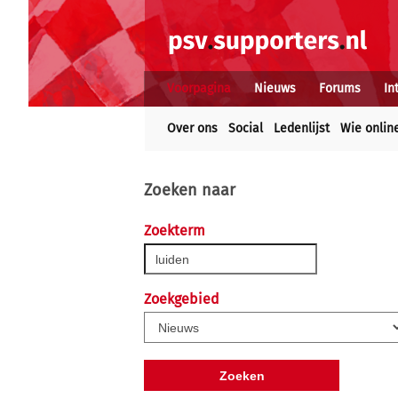
Voorpagina
Nieuws
Forums
In
Over ons
Social
Ledenlijst
Wie onlin
Zoeken naar
Zoekterm
Zoekgebied