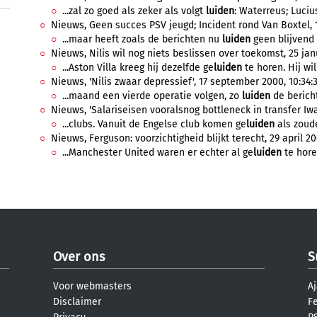
...zal zo goed als zeker als volgt
luiden
: Waterreus; Lucius,
Nieuws, Geen succes PSV jeugd; Incident rond Van Boxtel, 1
...maar heeft zoals de berichten nu
luiden
geen blijvend 
Nieuws, Nilis wil nog niets beslissen over toekomst, 25 jan
...Aston Villa kreeg hij dezelfde ge
luiden
te horen. Hij wil 
Nieuws, 'Nilis zwaar depressief', 17 september 2000, 10:34:
...maand een vierde operatie volgen, zo
luiden
de bericht
Nieuws, 'Salariseisen vooralsnog bottleneck in transfer Iwa
...clubs. Vanuit de Engelse club komen ge
luiden
als zoude
Nieuws, Ferguson: voorzichtigheid blijkt terecht, 29 april 20
...Manchester United waren er echter al ge
luiden
te hore
Over ons
S
Voor webmasters
Aj
Disclaimer
F