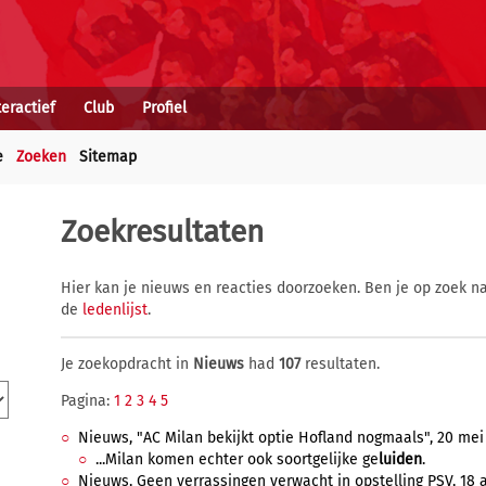
teractief
Club
Profiel
e
Zoeken
Sitemap
Zoekresultaten
Hier kan je nieuws en reacties doorzoeken. Ben je op zoek na
de
ledenlijst
.
Je zoekopdracht in
Nieuws
had
107
resultaten.
Pagina:
1
2
3
4
5
Nieuws, "AC Milan bekijkt optie Hofland nogmaals", 20 mei 
...Milan komen echter ook soortgelijke ge
luiden
.
Nieuws, Geen verrassingen verwacht in opstelling PSV, 18 a